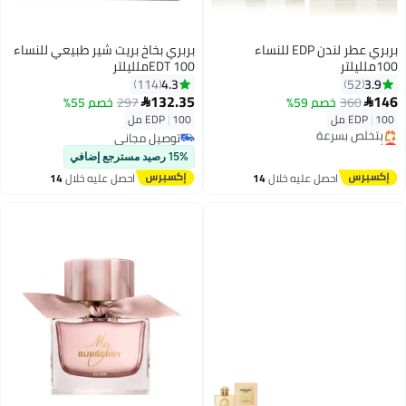
بربري عطر لندن EDP للنساء
بربري بخاخ بريت شير طبيعي للنساء
100ملليلتر
EDT 100ملليلتر
4.3
3.9
114
52
132.35
146
360
خصم 59%
297
خصم 55%


100 مل
|
EDP
100 مل
|
EDP
أقل سعر في 30 يوم
توصيل مجاني
توصيل مجاني
توصيل مجاني
15% رصيد مسترجع إضافي
بتخلّص بسرعة
احصل عليه خلال
14
احصل عليه خلال
14
أقل سعر في 30 يوم
اغسطس
اغسطس