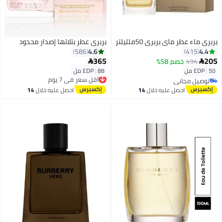
بربري ماء عطر ماي بربري 50ملليلتر
بربري عطر بتلاتها إصدار محدود
4.6
4.4
586
415
365
205
494
خصم 58%


50 مل
|
EDP
88 مل
|
EDP
أقل سعر في 7 يوم
توصيل مجاني
توصيل مجاني
توصيل مجاني
أقل سعر في 7 يوم
احصل عليه خلال
14
احصل عليه خلال
14
اغسطس
اغسطس