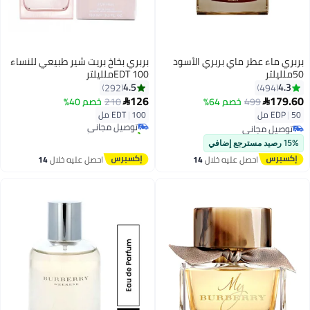
بربري ماء عطر ماي بربري الأسود
بربري بخاخ بريت شير طبيعي للنساء
50ملليلتر
EDT 100ملليلتر
4.5
4.3
292
494
126
179.60
499
خصم 64%
210
خصم 40%


50 مل
|
EDP
100 مل
|
EDT
توصيل مجاني
توصيل مجاني
تم بيع +10 مؤخرًا
توصيل مجاني
توصيل مجاني
15% رصيد مسترجع إضافي
احصل عليه خلال
14
احصل عليه خلال
14
اغسطس
اغسطس