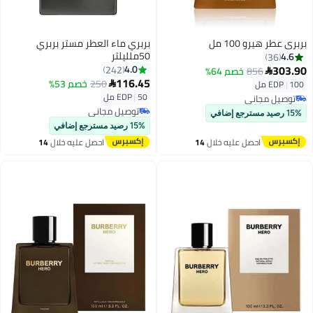
بربري عطر هيرو 100 مل
بربري ماء العطر مستر بربري
50ملليلتر
4.6
36
303.90
4.0
242
856
خصم 64%

116.45
250
خصم 53%
100 مل
|
EDP

50 مل
|
EDP
توصيل مجاني
توصيل مجاني
توصيل مجاني
15% رصيد مسترجع إضافي
توصيل مجاني
15% رصيد مسترجع إضافي
احصل عليه خلال
14
احصل عليه خلال
14
اغسطس
اغسطس