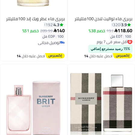
بربري ماء تواليت لندن 100ملليلتر
بربري ماء عطر ويك إند 100ملليلتر
4.3
3.9
192
320
140
118.60
193
خصم 38%
289.99
خصم 51%


100 مل
|
EDT
100 مل
|
EDP
أقل سعر في 7 يوم
توصيل مجاني
توصيل مجاني
أقل سعر في 7 يوم
توصيل مجاني
15% رصيد مسترجع إضافي
احصل عليه خلال
14
احصل عليه خلال
14
اغسطس
اغسطس