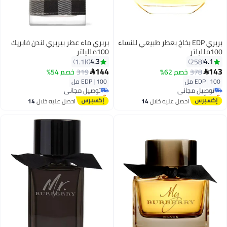
بربري EDP بخاخ بعطر طبيعي للنساء
بربري ماء عطر بيربري لندن فابريك
100ملليلتر
100ملليلتر
4.3
4.1
1.1K
258
144
143
378
خصم 62%
319
خصم 54%


100 مل
|
EDP
100 مل
|
EDP
توصيل مجاني
توصيل مجاني
بتخلّص بسرعة
باقي 3 وحدات في المخزون
توصيل مجاني
توصيل مجاني
احصل عليه خلال
14
احصل عليه خلال
14
اغسطس
اغسطس