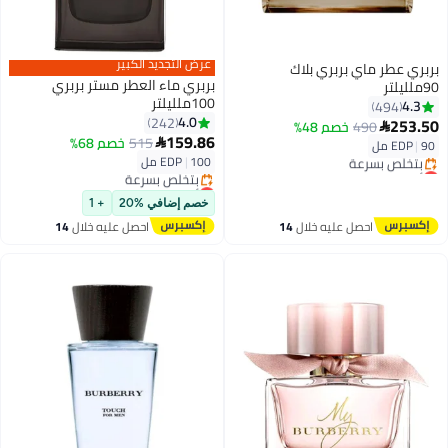
عرض التجديد الكبير
بربري عطر ماي بربري بلاك
بربري ماء العطر مستر بربري
90ملليلتر
100ملليلتر
4.3
494
4.0
242
253.50
490
خصم 48%

159.86
515
خصم 68%

90 مل
|
EDP
100 مل
|
EDP
أقل سعر في 7 يوم
توصيل مجاني
أقل سعر في السنة
بتخلّص بسرعة
توصيل مجاني
خصم إضافي %20
+ 1
أقل سعر في 7 يوم
بتخلّص بسرعة
احصل عليه خلال
14
احصل عليه خلال
14
أقل سعر في السنة
اغسطس
اغسطس