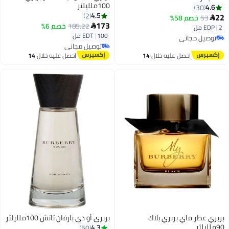
100ملليلتر
4.6
30
4.5
2
22
53
خصم 58%

173
185.22
خصم 6%

2 مل
|
EDP
100 مل
|
EDT
توصيل مجاني
توصيل مجاني
توصيل مجاني
توصيل مجاني
احصل عليه خلال
14
احصل عليه خلال
14
اغسطس
اغسطس
بربري عطر ماي بربري بلاك
بربري أو دي بارفان تاتش 100ملليلتر
90ملليلتر
4.3
50