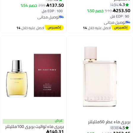
137.50
4.3
494
299
خصم 54%

253.50
510
خصم 50%

100 مل
|
EDP
90 مل
|
EDP
توصيل مجاني
توصيل مجاني
توصيل مجاني
توصيل مجاني
احصل عليه خلال
14
احصل عليه خلال
14
اغسطس
اغسطس
عرض
بربري ماء عطر 50ملليلتر
بربري ماء تواليت بربري 100ملليلتر
4.5
838
140.31
