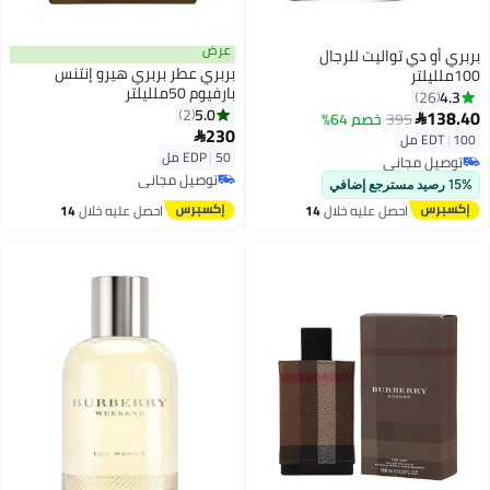
عرض
بربري أو دي تواليت للرجال
بربري عطر بربري هيرو إنتنس
100ملليلتر
بارفيوم 50ملليلتر
4.3
26
5.0
2
138.40
395
خصم 64%

230

100 مل
|
EDT
50 مل
|
EDP
توصيل مجاني
توصيل مجاني
توصيل مجاني
15% رصيد مسترجع إضافي
توصيل مجاني
احصل عليه خلال
14
احصل عليه خلال
14
اغسطس
اغسطس