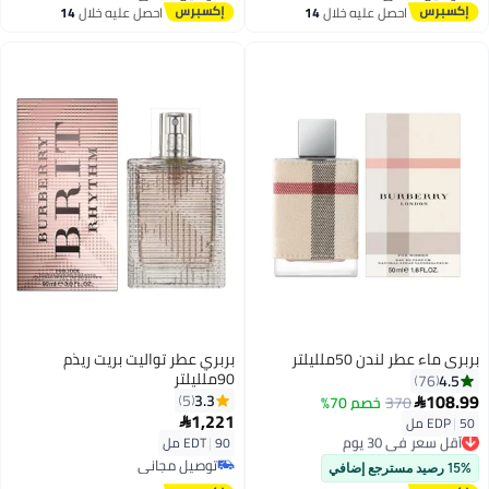
توصيل مجاني
توصيل مجاني
احصل عليه خلال
14
احصل عليه خلال
14
اغسطس
اغسطس
بربري ماء عطر لندن 50ملليلتر
بربري عطر تواليت بريت ريذم
90ملليلتر
4.5
76
108.99
3.3
5
370
خصم 70%

1,221
50 مل
|
EDP

أقل سعر في 30 يوم
90 مل
|
EDT
توصيل مجاني
أقل سعر في 30 يوم
توصيل مجاني
15% رصيد مسترجع إضافي
توصيل مجاني