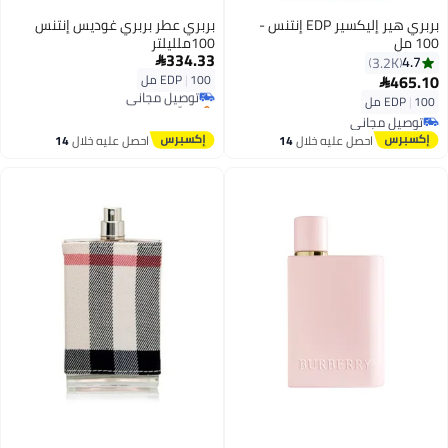
بربري هير إليكسير EDP إنتنس -
بربري عطر بربري غوديس إنتنس
100 مل
100ملليلتر
334.33
4.7

3.2K
465.10
100 مل
|
EDP

توصيل مجاني
بتخلّص بسرعة
100 مل
|
EDP
توصيل مجاني
توصيل مجاني
توصيل مجاني
احصل عليه خلال
14
احصل عليه خلال
14
اغسطس
اغسطس