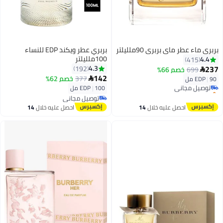
بربري ماء عطر ماي بربري 90ملليلتر
بربري عطر ويكند EDP للنساء
100ملليلتر
4.4
415
237
4.3
192
699
خصم 66%

142
377
خصم 62%
90 مل
|
EDP

توصيل مجاني
100 مل
|
EDP
باقي 2 وحدات في المخزون
توصيل مجاني
توصيل مجاني
توصيل مجاني
احصل عليه خلال
14
احصل عليه خلال
14
اغسطس
اغسطس