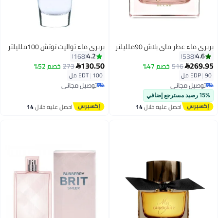
بربري ماء عطر ماي بلاش 90ملليلتر
بربري ماء تواليت توتش 100ملليلتر
4.2
4.6
168
538
130.50
269.95
516
خصم 47%
273
خصم 52%


90 مل
|
EDP
100 مل
|
EDT
توصيل مجاني
توصيل مجاني
توصيل مجاني
توصيل مجاني
15% رصيد مسترجع إضافي
احصل عليه خلال
14
احصل عليه خلال
14
اغسطس
اغسطس