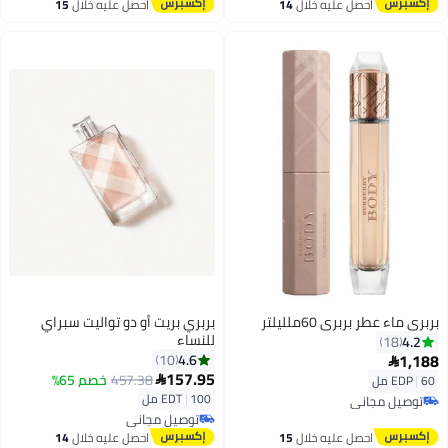
احصل عليه خلال
14
احصل عليه خلال
15
اغسطس
اغسطس
بربري ماء عطر بربري 60ملليلتر
بربري بريت أو دو تواليت سبراي
للنساء
4.2
18
1,188
4.6
10

157.95
457.38
خصم 65%
60 مل
|
EDP

100 مل
|
EDT
توصيل مجاني
توصيل مجاني
توصيل مجاني
توصيل مجاني
احصل عليه خلال
15
احصل عليه خلال
14