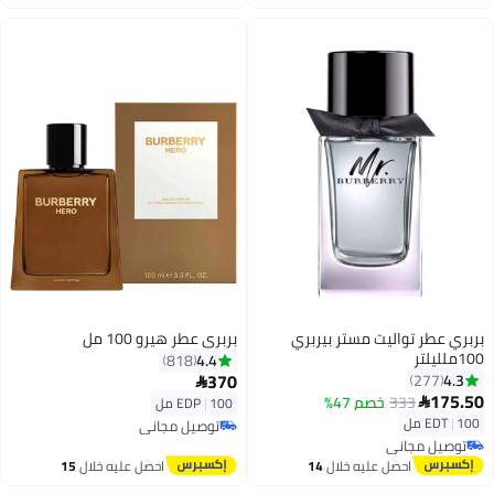
اغسطس
اغسطس
بربري عطر تواليت مستر بيربري
بربري عطر هيرو 100 مل
100ملليلتر
4.4
818
370
4.3
277

175.50
333
خصم 47%

100 مل
|
EDP
100 مل
|
EDT
توصيل مجاني
توصيل مجاني
توصيل مجاني
توصيل مجاني
احصل عليه خلال
14
احصل عليه خلال
15
اغسطس
اغسطس