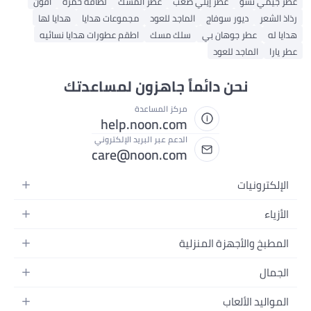
عطر جيمي تشو
عطر إيلي صعب
عطر المسك
لطافة خمره
أفون
رذاذ الشعر
ديور سوفاج
الماجد للعود
مجموعات هدايا
هدايا لها
هدايا له
عطر جوهان بي
سلك مسك
اطقم عطورات هدايا نسائيه
عطر يارا
الماجد للعود
نحن دائماً جاهزون لمساعدتك
مركز المساعدة
help.noon.com
الدعم عبر البريد الإلكتروني
care@noon.com
الإلكترونيات
الهواتف المتحركة
الأزياء
أجهزة التابلت
أحذية رياضية رجالية
المطبخ والأجهزة المنزلية
أجهزة الكمبيوتر المحمولة
أحذية رياضية نسائية
الأجهزة الكبيرة
التلفزيونات
الجمال
الساعات
الأجهزة الصغيرة
سماعات الرأس
العطور
حقائب الظهر
المواليد الألعاب
التخزين
أجهزة الألعاب