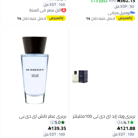
362.15
420
خصم 13%

100 مل
|
EDT
أقل سعر في السنة
50 مل
|
EDP
توصيل مجاني
توصيل مجاني
أقل سعر في السنة
توصيل مجاني
احصل عليه خلال
14
احصل عليه خلال
14
اغسطس
اغسطس
بربري ويك إند اي دي تي 100ملليلتر
بربري عطر تاتش اي دي بي
5.0
4.1
2
24
139.35
121.88


100 مل
|
EDT
100 مل
|
EDT
أقل سعر في 7 يوم