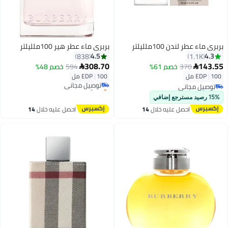
بربري ماء عطر لندن 100ملليلتر
بربري ماء عطر هير 100ملليلتر
4.5
4.3
838
1.1K
308.70
143.55
370
خصم 61%
594
خصم 48%


100 مل
|
EDP
100 مل
|
EDP
توصيل مجاني
توصيل مجاني
بتخلّص بسرعة
توصيل مجاني
توصيل مجاني
15% رصيد مسترجع إضافي
احصل عليه خلال
14
احصل عليه خلال
14
اغسطس
اغسطس