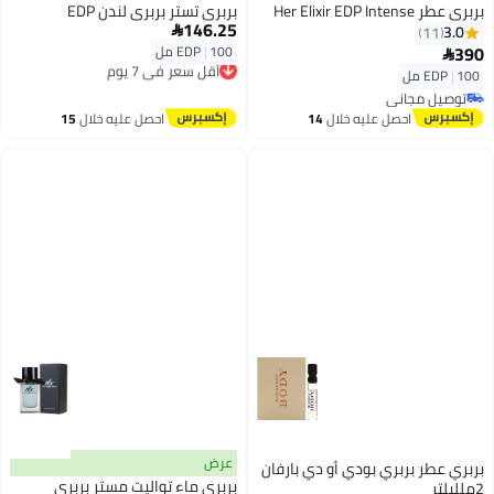
بربري عطر Her Elixir EDP Intense
بربري تستر بربري لندن EDP
146.25
3.0

11
390
100 مل
|
EDP

أقل سعر في 7 يوم
توصيل مجاني
100 مل
|
EDP
أقل سعر في 7 يوم
توصيل مجاني
توصيل مجاني
احصل عليه خلال
14
احصل عليه خلال
15
اغسطس
اغسطس
عرض
بربري عطر بربري بودي أو دي بارفان
بربري ماء تواليت مستر بربري
2ملليلتر