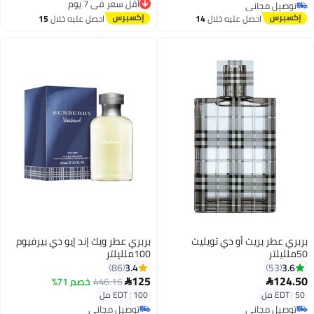
توصيل مجاني
توصيل مجاني
توصيل مجاني
أقل سعر في 7 يوم
احصل عليه خلال
14
احصل عليه خلال
15
اغسطس
اغسطس
بربري عطر بريت أو دي تويليت
بربري عطر ويك إند إيو دي بيرفيوم
50ملليلتر
100ملليلتر
3.4
3.6
86
53
125
124.50
446.16
خصم 71%


50 مل
|
EDT
100 مل
|
EDT
توصيل مجاني
توصيل مجاني