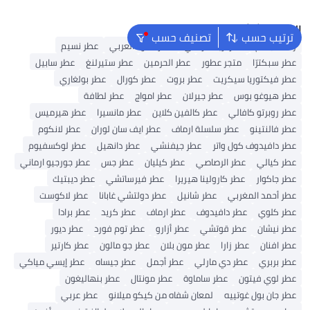
البحث الشائع
ترتيب حسب
تصنيف حسب
رذاذ للجسم
عطر أريانا غراندي
عطر العود العربي
عطر نسيم
عطر سبكترّا
متجر عطور
عطر الحرمين
عطر ستيرلنغ
عطر سابيل
عطر فيكتوريا سيكريت
عطر بروت
عطر كورال
عطر بولغاري
عطر هيوغو بوس
عطر جيرلان
عطر امواج
عطر لطافة
عطر روبرتو كافالي
عطر كالفين كلاين
عطر مانسيرا
عطر هيرميس
عطر فالنتينو
عطر سلسلة ارماف
عطر ايف سان لوران
عطر لانكوم
عطر دافيدوف كول واتر
عطر جيفنشي
عطر دانهيل
عطر لوكسفيوم
عطر كيالي
عطر الرصاصي
عطر كيليان
عطر جس
عطر جورجيو ارماني
عطر جاكوار
عطر كارولينا هيريرا
عطر فيرساتشي
عطر ديبتيك
عطر أحمد المغربي
عطر شانيل
عطر دولتشي غابانا
عطر لاكوست
عطر كلوي
عطر دافيدوف
عطر ارماف
عطر كريد
عطر برادا
عطر نيشان
عطر قوتشي
عطر أزارو
عطر توم فورد
عطر ديور
عطر افنان
عطر زارا
عطر مون بلان
عطر جو مالون
عطر كارتير
عطر بربري
عطر دي مارلي
عطر أجمل
عطر جيساه
عطر إيسي مياكي
عطر لوي فيتون
عطر ساماوة
عطر مونتال
عطر بنهاليغون
عطر جان بول غوتييه
لمعان شفاه من كيكو ميلانو
عطر عربي