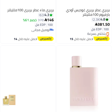
بربري عطر بربري غوديس أودي
بربري ماء عطر بربري 100ملليلتر
بارفيوم 100ملليلتر
4.3
63
146
4.8
2.3K
378
خصم 61%

381.50

100 مل
|
EDP
100 مل
|
EDP
توصيل مجاني
توصيل مجاني
أقل سعر في 30 يوم
توصيل مجاني
احصل عليه خلال
15
احصل عليه خلال
14
بتخلّص بسرعة
اغسطس
اغسطس
أقل سعر في 30 يوم