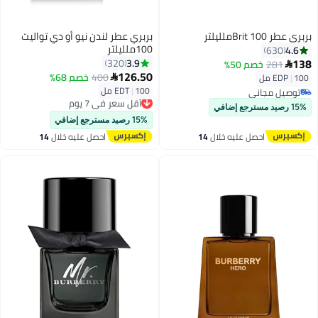
بربري عطر Brit 100ملليلتر
بربري عطر لندن نيو أو دي تواليت
100ملليلتر
4.6
630
138
3.9
320
281
خصم 50%

126.50
400
خصم 68%
100 مل
|
EDP

100 مل
|
EDT
توصيل مجاني
أقل سعر في 7 يوم
توصيل مجاني
توصيل مجاني
15% رصيد مسترجع إضافي
أقل سعر في 7 يوم
15% رصيد مسترجع إضافي
احصل عليه خلال
14
احصل عليه خلال
14
اغسطس
اغسطس