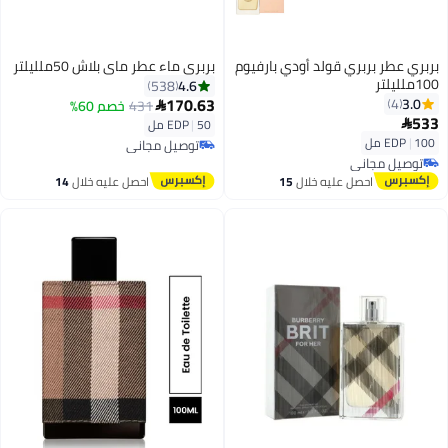
بربري عطر بربري قولد أودي بارفيوم
بربري ماء عطر ماي بلاش 50ملليلتر
100ملليلتر
4.6
538
170.63
3.0
4
431
خصم 60%

533

50 مل
|
EDP
100 مل
|
EDP
توصيل مجاني
توصيل مجاني
توصيل مجاني
توصيل مجاني
احصل عليه خلال
15
احصل عليه خلال
14
اغسطس
اغسطس