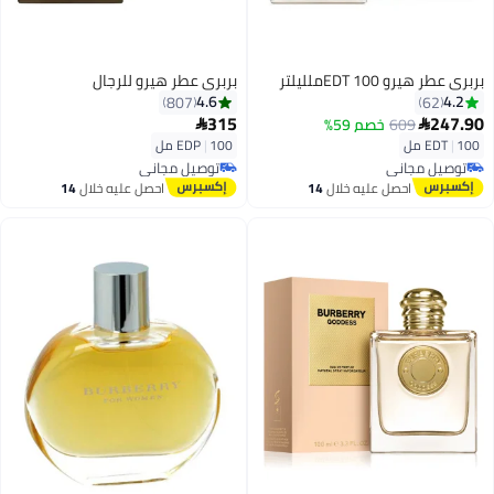
بربري عطر هيرو EDT 100ملليلتر
بربري عطر هيرو للرجال
4.6
4.2
807
62
315
247.90
609
خصم 59%


100 مل
|
EDT
100 مل
|
EDP
توصيل مجاني
توصيل مجاني
توصيل مجاني
توصيل مجاني
احصل عليه خلال
14
احصل عليه خلال
14
اغسطس
اغسطس