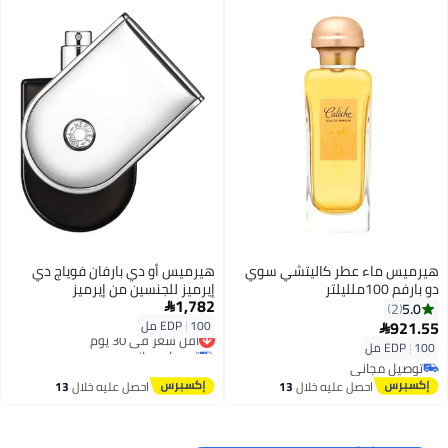
هيرميس ماء عطر كاليتشي سوي
هيرميس أو دي بارفان فوياج دي
دو بارفم 100ملليلتر
إيرميز للجنسين من إيرميز
1,782
100ملليلتر
5.0

2
921.55
100 مل
|
EDP

أقل سعر في 30 يوم
توصيل مجاني
100 مل
|
EDP
أقل سعر في 30 يوم
توصيل مجاني
توصيل مجاني
احصل عليه خلال
13
احصل عليه خلال
13
اغسطس
اغسطس