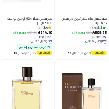
هيرميس ماء عطر تيري ديرميس
هيرميس عطر H24 أو دي تواليت
75ملليلتر
100ملليلتر
3.4
3.8
41
320
214.10
309.75
569
خصم 45%
459.50
خصم 53%


75 مل
|
EDT
100 مل
|
EDT
توصيل مجاني
توصيل مجاني
بتخلّص بسرعة
بتخلّص بسرعة
توصيل مجاني
توصيل مجاني
15% رصيد مسترجع إضافي
احصل عليه خلال
13
احصل عليه خلال
13
اغسطس
اغسطس