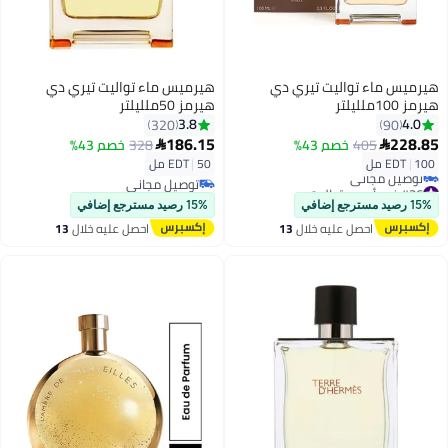
هيرميس ماء تواليت تيري دي
هيرميس ماء تواليت تيري دي
هيرمز 100ملليلتر
هيرمز 50ملليلتر
3.8
4.0
320
90
186.15
228.85
405
خصم 43%
328
خصم 43%


100 مل
|
EDT
50 مل
|
EDT
#36 في أو دي تواليت
توصيل مجاني
أقل سعر في 30 يوم
توصيل مجاني
15% رصيد مسترجع إضافي
15% رصيد مسترجع إضافي
توصيل مجاني
احصل عليه خلال
13
احصل عليه خلال
13
#36 في أو دي تواليت
اغسطس
اغسطس