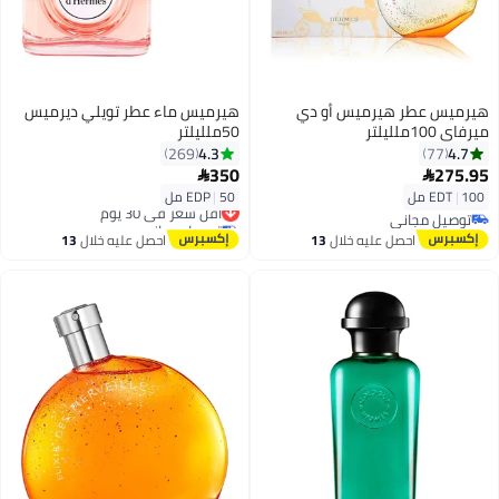
هيرميس عطر هيرميس أو دي
هيرميس ماء عطر تويلي ديرميس
ميرفاي 100ملليلتر
50ملليلتر
4.3
4.7
269
77
350
275.95


100 مل
|
EDT
50 مل
|
EDP
أقل سعر في 30 يوم
توصيل مجاني
توصيل مجاني
توصيل مجاني
أقل سعر في 30 يوم
احصل عليه خلال
13
احصل عليه خلال
13
اغسطس
اغسطس