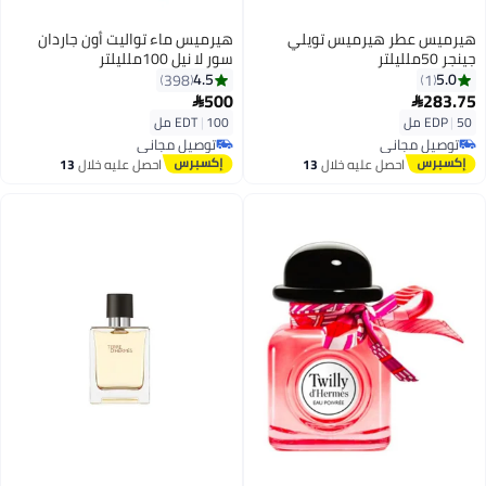
هيرميس عطر هيرميس تويلي
هيرميس ماء تواليت أون جاردان
جينجر 50ملليلتر
سور لا نيل 100ملليلتر
4.5
5.0
398
1
500
283.75


50 مل
|
EDP
100 مل
|
EDT
توصيل مجاني
توصيل مجاني
توصيل مجاني
توصيل مجاني
احصل عليه خلال
13
احصل عليه خلال
13
اغسطس
اغسطس