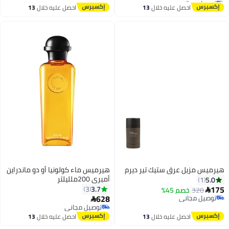
أقل سعر في 7 يوم
احصل عليه خلال
13
احصل عليه خلال
13
اغسطس
اغسطس
هيرميس مزيل عرق ستيك تير ديرم
هيرميس ماء كولونيا أو دو ماندراين
أمبري 200ملليلتر
5.0
1
175
3.7
3
320
خصم 45%

628
توصيل مجاني

توصيل مجاني
توصيل مجاني
توصيل مجاني
احصل عليه خلال
13
احصل عليه خلال
13
اغسطس
اغسطس