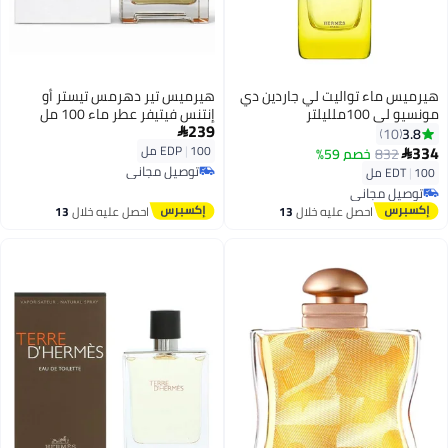
هيرميس ماء تواليت لي جاردين دي
هيرميس تير دهرمس تيستر أو
مونسيو لي 100ملليلتر
إنتنس فيتيفر عطر ماء 100 مل
239
3.8

10
334
100 مل
|
EDP
832
خصم 59%

توصيل مجاني
100 مل
|
EDT
توصيل مجاني
توصيل مجاني
توصيل مجاني
احصل عليه خلال
13
احصل عليه خلال
13
اغسطس
اغسطس