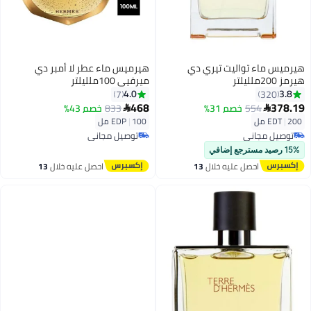
هيرميس ماء تواليت تيري دي
هيرميس ماء عطر لا أمبر دي
هيرمز 200ملليلتر
ميرفيي 100ملليلتر
4.0
3.8
7
320
468
378.19
554
خصم 31%
833
خصم 43%


200 مل
|
EDT
100 مل
|
EDP
توصيل مجاني
توصيل مجاني
توصيل مجاني
توصيل مجاني
15% رصيد مسترجع إضافي
احصل عليه خلال
13
احصل عليه خلال
13
اغسطس
اغسطس