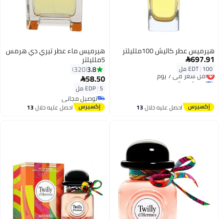
هيرميس عطر كاليش 100ملليلتر
هيرميس ماء عطر تيري دي هرمس
697.91
5ملليلتر

3.8
100 مل
|
EDT
320
أقل سعر في 7 يوم
58.50
توصيل مجاني

أقل سعر في 7 يوم
5 مل
|
EDP
توصيل مجاني
توصيل مجاني
احصل عليه خلال
13
احصل عليه خلال
13
اغسطس
اغسطس