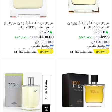
هيرميس ماء تواليت تيري دي
هيرميس ماء عطر تير دي هيرمز أو
هيرمز 100ملليلتر
إنتنس فيتفير 100ملليلتر
4.2
3.8
71
320
480.88
199
610
خصم 67%
1,689
خصم 71%


100 مل
|
EDT
100 مل
|
EDP
توصيل مجاني
توصيل مجاني
بتخلّص بسرعة
باقي 1 وحدات في المخزون
توصيل مجاني
توصيل مجاني
احصل عليه خلال
13
احصل عليه خلال
13
اغسطس
اغسطس