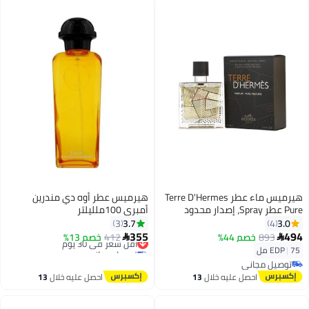
هيرميس ماء عطر Terre D'Hermes
هيرميس عطر أوه دي مندرين
Pure عطر Spray، إصدار محدود
أمبري 100ملليلتر
75ملليلتر
3.7
3.0
3
4
355
494
893
خصم 44%
412
أقل سعر في 30 يوم
خصم 13%


توصيل مجاني
75 مل
|
EDP
أقل سعر في 30 يوم
توصيل مجاني
توصيل مجاني
احصل عليه خلال
13
احصل عليه خلال
13
اغسطس
اغسطس