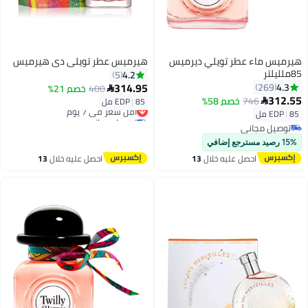
هيرميس ماء عطر تويلي ديرميس
هيرميس عطر تويلي دي هيرميس
85ملليلتر
4.2
5
314.95
4.3
269
400
خصم 21%

312.55
746
خصم 58%

85 مل
|
EDP
أقل سعر في 7 يوم
85 مل
|
EDP
توصيل مجاني
أقل سعر في 7 يوم
توصيل مجاني
توصيل مجاني
15% رصيد مسترجع إضافي
احصل عليه خلال
13
احصل عليه خلال
13
اغسطس
اغسطس