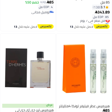
85
85 مل
170
خصم 50%

3.1
138
4 مل
|
EDP
343.89
توصيل مجاني

توصيل مجاني
85 مل
|
EDP
أقل سعر في 7 يوم
توصيل مجاني
أقل سعر في 7 يوم
احصل عليه خلال
13
احصل عليه خلال
13
اغسطس
اغسطس
عرض
هيرميس عطر فيتيفر تونكا 4ملليلتر
85
هيرميس تير دي إي دي تي
