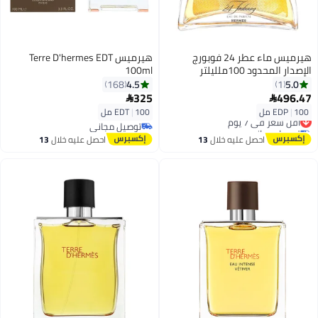
هيرميس ماء عطر 24 فوبورج
هيرميس Terre D'hermes EDT
الإصدار المحدود 100ملليلتر
100ml
4.5
5.0
168
1
325
496.47


100 مل
|
EDP
100 مل
|
EDT
أقل سعر في 7 يوم
توصيل مجاني
توصيل مجاني
أقل سعر في 7 يوم
توصيل مجاني
احصل عليه خلال
13
احصل عليه خلال
13
اغسطس
اغسطس