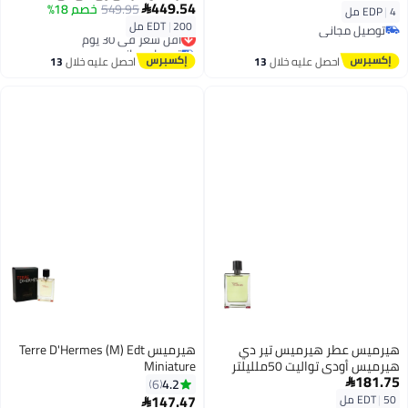
449.54
549.95
خصم 18%

4 مل
|
EDP
200 مل
|
EDT
توصيل مجاني
أقل سعر في 30 يوم
توصيل مجاني
توصيل مجاني
أقل سعر في 30 يوم
احصل عليه خلال
13
احصل عليه خلال
13
اغسطس
اغسطس
هيرميس عطر هيرميس تير دي
هيرميس Terre D'Hermes (M) Edt
هيرميس أودي تواليت 50ملليلتر
Miniature
181.75
4.2
6

147.47
50 مل
|
EDT
أقل سعر في 7 يوم
