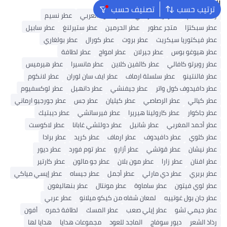
البحث الشائع
ترتيب حسب
تصنيف حسب
رذاذ للجسم
عطر أريانا غراندي
عطر العود العربي
عطر نسيم
عطر سبكترّا
متجر عطور
عطر الحرمين
عطر ستيرلنغ
عطر سابيل
عطر فيكتوريا سيكريت
عطر بروت
عطر كورال
عطر بولغاري
عطر هيوغو بوس
عطر جيرلان
عطر امواج
عطر لطافة
عطر روبرتو كافالي
عطر كالفين كلاين
عطر مانسيرا
عطر هيرميس
عطر فالنتينو
عطر سلسلة ارماف
عطر ايف سان لوران
عطر لانكوم
عطر دافيدوف كول واتر
عطر جيفنشي
عطر دانهيل
عطر لوكسفيوم
عطر كيالي
عطر الرصاصي
عطر كيليان
عطر جس
عطر جورجيو ارماني
عطر جاكوار
عطر كارولينا هيريرا
عطر فيرساتشي
عطر ديبتيك
عطر أحمد المغربي
عطر شانيل
عطر دولتشي غابانا
عطر لاكوست
عطر كلوي
عطر دافيدوف
عطر ارماف
عطر كريد
عطر برادا
عطر نيشان
عطر قوتشي
عطر أزارو
عطر توم فورد
عطر ديور
عطر افنان
عطر زارا
عطر مون بلان
عطر جو مالون
عطر كارتير
عطر بربري
عطر دي مارلي
عطر أجمل
عطر جيساه
عطر إيسي مياكي
عطر لوي فيتون
عطر ساماوة
عطر مونتال
عطر بنهاليغون
عطر جان بول غوتييه
لمعان شفاه من كيكو ميلانو
عطر عربي
عطر جيمي تشو
عطر إيلي صعب
عطر المسك
لطافة خمره
أفون
رذاذ الشعر
ديور سوفاج
الماجد للعود
مجموعات هدايا
هدايا لها