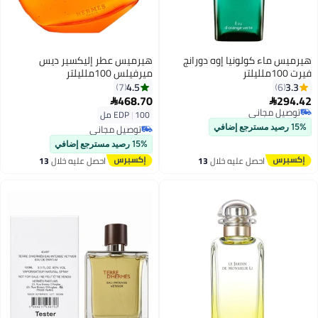
هيرميس ماء كولونيا إوه دورانج
هيرميس عطر إليكسير ديس
فيرت 100ملليلتر
ميرفيلس 100ملليلتر
4.5
3.3
7
6
468.70
294.42


توصيل مجاني
100 مل
|
EDP
توصيل مجاني
توصيل مجاني
15% رصيد مسترجع إضافي
توصيل مجاني
15% رصيد مسترجع إضافي
احصل عليه خلال
13
احصل عليه خلال
13
اغسطس
اغسطس