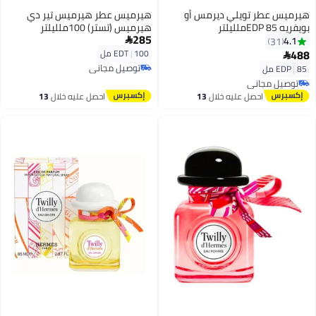
هيرميس عطر تويلي ديرمس أو
هيرميس عطر هيرميس تير دي
بويفريه EDP 85ملليلتر
هيرميس (تستر) 100ملليلتر
285
4.1

31
488
100 مل
|
EDT

توصيل مجاني
85 مل
|
EDP
توصيل مجاني
توصيل مجاني
توصيل مجاني
احصل عليه خلال
13
احصل عليه خلال
13
اغسطس
اغسطس