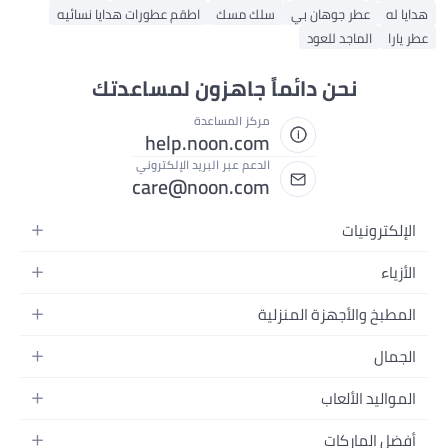
هدايا له
عطر جوهان بي
سلك مسك
اطقم عطورات هدايا نسائيه
عطر يارا
الماجد للعود
نحن دائماً جاهزون لمساعدتك
مركز المساعدة
help.noon.com
الدعم عبر البريد الإلكتروني
care@noon.com
الإلكترونيات
الهواتف المتحركة
الأزياء
أجهزة التابلت
أحذية رياضية رجالية
المطبخ والأجهزة المنزلية
أجهزة الكمبيوتر المحمولة
أحذية رياضية نسائية
الأجهزة الكبيرة
التلفزيونات
الجمال
الساعات
الأجهزة الصغيرة
سماعات الرأس
العطور
حقائب الظهر
المواليد الألعاب
التخزين
أجهزة الألعاب
العناية بالبشرة
حقائب اليد
أثاث الأطفال
الأثاث
أفضل الماركات
إكسسوارات الجوال