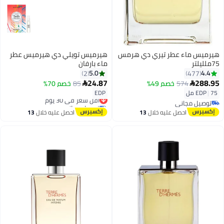
هيرميس ماء عطر تيري دي هرمس
هيرميس تويلي دي هيرميس عطر
75ملليلتر
ماء بارفان
5.0
4.4
2
477
24.87
288.95
574
خصم 49%
85
خصم 70%


75 مل
|
EDP
EDP
أقل سعر في 30 يوم
توصيل مجاني
توصيل مجاني
توصيل مجاني
أقل سعر في 30 يوم
احصل عليه خلال
13
احصل عليه خلال
13
اغسطس
اغسطس