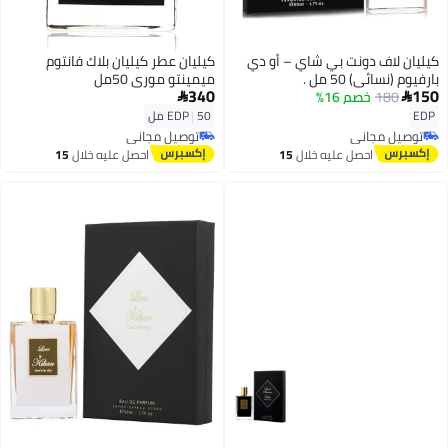
كيليان لاف دونت بي شاي – أو دي
كيليان عطر كيليان بلاك فانتوم
بارفيوم (نسائي) 50 مل .
ميمينتو موري 50مل
340
150
180
خصم 16%


EDP
50 مل
|
EDP
توصيل مجاني
توصيل مجاني
توصيل مجاني
توصيل مجاني
احصل عليه خلال
15
احصل عليه خلال
15
اغسطس
اغسطس