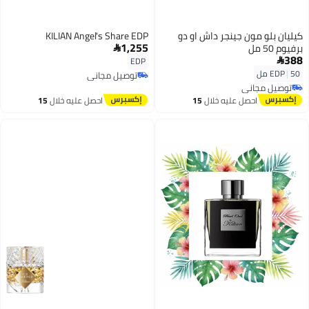
كيليان بلو مون جينجر داش او دو
KILIAN Angel's Share EDP
1,255
برفيوم 50 مل

388
EDP

50 مل
|
EDP
توصيل مجاني
توصيل مجاني
توصيل مجاني
توصيل مجاني
احصل عليه خلال
15
احصل عليه خلال
15
اغسطس
اغسطس