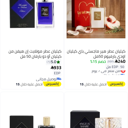
كيليان عطر هير ماجستي باي كيليان
كيليان عطر مونلايت إن هيفن من
اودي بارفيوم 50مل
كيليان أو دو بارفان 50 مل
240
285
خصم 15%
5.0
1

933
50 مل
|
EDP
أقل سعر في 7 يوم

توصيل مجاني
EDP
أقل سعر في 7 يوم
توصيل مجاني
توصيل مجاني
احصل عليه خلال
15
احصل عليه خلال
15
اغسطس
اغسطس