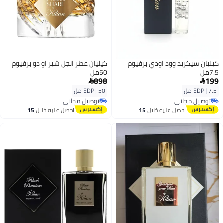
كيليان سيكريد وود اودي برفيوم
كيليان عطر انجل شير او دو برفيوم
7.5مل
50مل
898
199


7.5 مل
|
EDP
50 مل
|
EDP
توصيل مجاني
توصيل مجاني
توصيل مجاني
توصيل مجاني
احصل عليه خلال
15
احصل عليه خلال
15
اغسطس
اغسطس