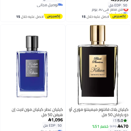
توصيل مجاني
50 مل
|
EDP
أقل سعر في 30 يوم
توصيل مجاني
توصيل مجاني
أقل سعر في 30 يوم
احصل عليه خلال
15
احصل عليه خلال
15
اغسطس
اغسطس
كيليان بلاك فانتوم ميمينتو موري أو
كيليان عطر كيليان مون لايت إن
دو بارفان 50 مل
هيفن 50 مل
1,096
5.0

1
470
50 مل
|
EDP
979
خصم 51%
