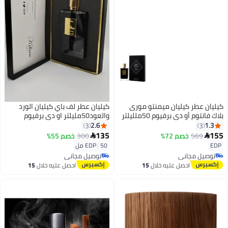
كيليان عطر كيليان ميمنتو مورى
كيليان عطر لف باي كيليان الورد
بلاك فانتوم أو دي برفيوم 50ملليلتر
والعود50مليلتر او دي برفيوم
2.6
1.3
3
3
135
155
569
خصم 72%
300
خصم 55%


EDP
50 مل
|
EDP
توصيل مجاني
توصيل مجاني
توصيل مجاني
توصيل مجاني
احصل عليه خلال
15
احصل عليه خلال
15
اغسطس
اغسطس