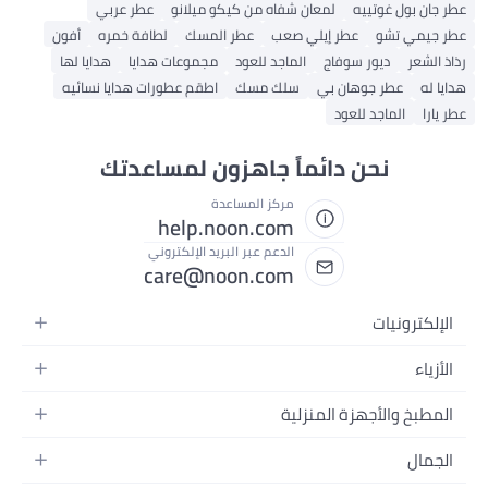
عطر جان بول غوتييه
لمعان شفاه من كيكو ميلانو
عطر عربي
عطر جيمي تشو
عطر إيلي صعب
عطر المسك
لطافة خمره
أفون
رذاذ الشعر
ديور سوفاج
الماجد للعود
مجموعات هدايا
هدايا لها
هدايا له
عطر جوهان بي
سلك مسك
اطقم عطورات هدايا نسائيه
عطر يارا
الماجد للعود
نحن دائماً جاهزون لمساعدتك
مركز المساعدة
help.noon.com
الدعم عبر البريد الإلكتروني
care@noon.com
الإلكترونيات
الهواتف المتحركة
الأزياء
أجهزة التابلت
أحذية رياضية رجالية
المطبخ والأجهزة المنزلية
أجهزة الكمبيوتر المحمولة
أحذية رياضية نسائية
الأجهزة الكبيرة
التلفزيونات
الجمال
الساعات
الأجهزة الصغيرة
سماعات الرأس