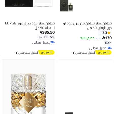
كيليان عطر كيليان من بيرل عود او
كيليان عطر جود جيرل غون باد EDP
دي بارفان 50 مل
للنساء 50 مل
985.50
3.3

3
130
50 مل
|
EDP
260
خصم 50%

توصيل مجاني
EDP
توصيل مجاني
توصيل مجاني
توصيل مجاني
احصل عليه خلال
15
احصل عليه خلال
15
اغسطس
اغسطس