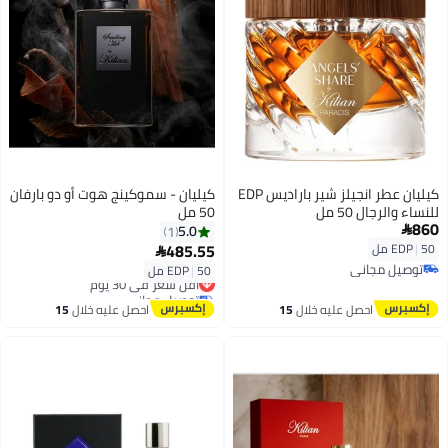
كيليان عطر انجيلز شير باراديس EDP
كيليان - سموكينج هوت أو دو بارفان
للنساء والرجال 50 مل
50 مل
860
5.0
1

485.55
50 مل
|
EDP

توصيل مجاني
50 مل
|
EDP
أقل سعر في 30 يوم
توصيل مجاني
توصيل مجاني
أقل سعر في 30 يوم
احصل عليه خلال
15
احصل عليه خلال
15
اغسطس
اغسطس