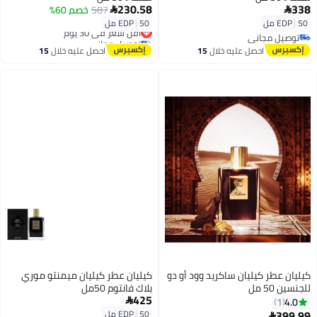
230.58
338
587
خصم 60%


50 مل
|
EDP
50 مل
|
EDP
أقل سعر في 30 يوم
توصيل مجاني
توصيل مجاني
توصيل مجاني
أقل سعر في 30 يوم
احصل عليه خلال
15
احصل عليه خلال
15
اغسطس
اغسطس
كيليان عطر كيليان ساكريد وود أو دو
كيليان عطر كيليان ميمنتو موري
للجنسين 50 مل
بلاك فانتوم 50مل
425
4.0

1
399.99
50 مل
|
EDP
