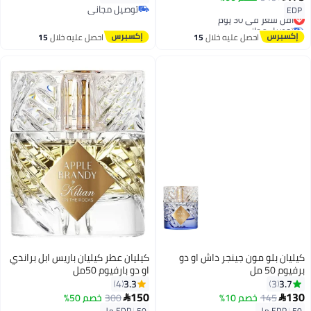
توصيل مجاني
EDP
أقل سعر في 30 يوم
توصيل مجاني
توصيل مجاني
أقل سعر في 30 يوم
احصل عليه خلال
15
احصل عليه خلال
15
اغسطس
اغسطس
كيليان بلو مون جينجر داش او دو
كيليان عطر كيليان باريس ابل براندي
برفيوم 50 مل
او دو بارفيوم 50مل
3.3
3.7
4
3
150
130
145
خصم 10%
300
خصم 50%


50 مل
|
EDP
50 مل
|
EDP