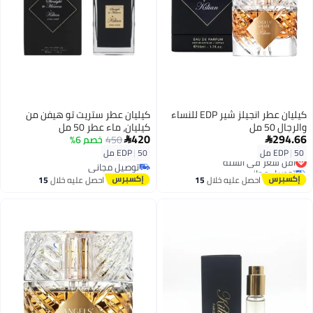
كيليان عطر انجيلز شير EDP للنساء
كيليان عطر ستريت تو هيفن من
والرجال 50 مل
كيليان، ماء عطر 50 مل
420
294.66
450
خصم 6%


50 مل
|
EDP
50 مل
|
EDP
أقل سعر في السنة
توصيل مجاني
توصيل مجاني
أقل سعر في السنة
توصيل مجاني
احصل عليه خلال
15
احصل عليه خلال
15
اغسطس
اغسطس