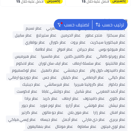
توصيل مجاني
احصل عليه خلال
15
احصل عليه خلال
15
اغسطس
اغسطس
البحث الشائع
ترتيب حسب
تصنيف حسب
رذاذ للجسم
عطر أريانا غراندي
عطر العود العربي
عطر نسيم
عطر سبكترّا
متجر عطور
عطر الحرمين
عطر ستيرلنغ
عطر سابيل
عطر فيكتوريا سيكريت
عطر بروت
عطر كورال
عطر بولغاري
عطر هيوغو بوس
عطر جيرلان
عطر امواج
عطر لطافة
عطر روبرتو كافالي
عطر كالفين كلاين
عطر مانسيرا
عطر هيرميس
عطر فالنتينو
عطر سلسلة ارماف
عطر ايف سان لوران
عطر لانكوم
عطر دافيدوف كول واتر
عطر جيفنشي
عطر دانهيل
عطر لوكسفيوم
عطر كيالي
عطر الرصاصي
عطر كيليان
عطر جس
عطر جورجيو ارماني
عطر جاكوار
عطر كارولينا هيريرا
عطر فيرساتشي
عطر ديبتيك
عطر أحمد المغربي
عطر شانيل
عطر دولتشي غابانا
عطر لاكوست
عطر كلوي
عطر دافيدوف
عطر ارماف
عطر كريد
عطر برادا
عطر نيشان
عطر قوتشي
عطر أزارو
عطر توم فورد
عطر ديور
عطر افنان
عطر زارا
عطر مون بلان
عطر جو مالون
عطر كارتير
عطر بربري
عطر دي مارلي
عطر أجمل
عطر جيساه
عطر إيسي مياكي
عطر لوي فيتون
عطر ساماوة
عطر مونتال
عطر بنهاليغون