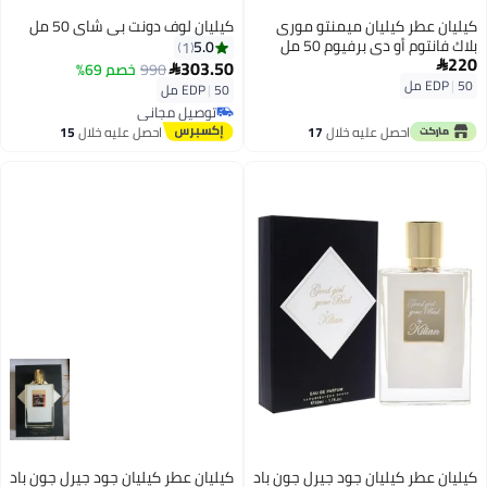
كيليان عطر كيليان ميمنتو مورى
كيليان لوف دونت بي شاي 50 مل
بلاك فانتوم أو دي برفيوم 50 مل
5.0
1
220
303.50

990
خصم 69%

50 مل
|
EDP
50 مل
|
EDP
توصيل مجاني
توصيل مجاني
احصل عليه خلال
17
احصل عليه خلال
15
اغسطس
اغسطس
كيليان عطر كيليان جود جيرل جون باد
كيليان عطر كيليان جود جيرل جون باد