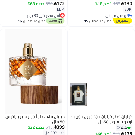
172
130
160
خصم 18%
550
خصم 68%


EDP
EDP
توصيل مجاني
أقل سعر في 30 يوم
توصيل مجاني
أقل سعر في 30 يوم
احصل عليه خلال
15
احصل عليه خلال
16
اغسطس
اغسطس
كيليان عطر كيليان جود جيرل جون باد
كيليان ماء عطر أنجيلز شير باراديس،
او دو بارفيوم-50مل
50 ملل
399
515
خصم 22%
4.4

2
173
50 مل
|
EDP
519
خصم 66%
