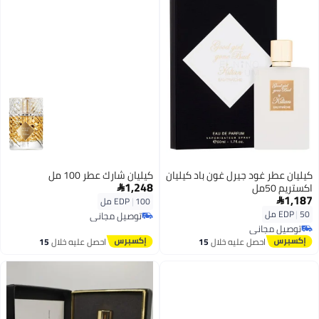
كيليان عطر غود جيرل غون باد كيليان
كيليان شارك عطر 100 مل
1,248
اكستريم 50مل

1,187

100 مل
|
EDP
50 مل
|
EDP
توصيل مجاني
توصيل مجاني
توصيل مجاني
توصيل مجاني
احصل عليه خلال
15
احصل عليه خلال
15
اغسطس
اغسطس