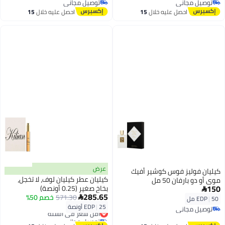
توصيل مجاني
توصيل مجاني
توصيل مجاني
توصيل مجاني
احصل عليه خلال
15
احصل عليه خلال
15
اغسطس
اغسطس
عرض
كيليان فوليز فوس كوشير أفيك
كيليان عطر كيليان لوف، لا تخجل،
موي أو دو بارفان 50 مل
150
بخاخ صغير (0.25 أونصة)

285.65
571.30
خصم 50%

50 مل
|
EDP
25 أونصة
|
EDP
توصيل مجاني
أقل سعر في السنة
توصيل مجاني
توصيل مجاني