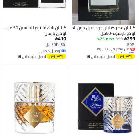
كيليان عطر كيليان جود جيرل جون باد
كيليان بلاك فانتوم للجنسين 50 مل -
او دو بارفيوم-50مل
او دى بارفان
410
299
399
خصم 25%


EDP
50 مل
|
EDP
أقل سعر في 30 يوم
توصيل مجاني
توصيل مجاني
أقل سعر في 30 يوم
توصيل مجاني
احصل عليه خلال
15
احصل عليه خلال
15
اغسطس
اغسطس