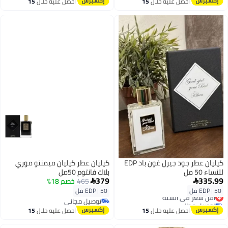
أقل سعر في السنة
احصل عليه خلال
15
احصل عليه خلال
15
اغسطس
اغسطس
كيليان عطر جود جيرل غون باد EDP
كيليان عطر كيليان ميمنتو موري
للنساء 50 مل
بلاك فانتوم 50مل
379
335.99
465
خصم 18%


50 مل
|
EDP
50 مل
|
EDP
أقل سعر في السنة
توصيل مجاني
توصيل مجاني
أقل سعر في السنة
توصيل مجاني
احصل عليه خلال
15
احصل عليه خلال
15
اغسطس
اغسطس