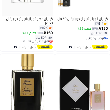
كيليان أنجيلز شير أو دو بارفان 50 مل
كيليان عطر أنجيلز شير أو دو برفان
50 مل
3.4
7
150
2.9
9
370
خصم 59%

160
180
خصم 11%
50 مل
|
EDP

50 مل
|
EDP
توصيل مجاني
أقل سعر في السنة
توصيل مجاني
توصيل مجاني
أقل سعر في السنة
احصل عليه خلال
15
احصل عليه خلال
15
اغسطس
اغسطس