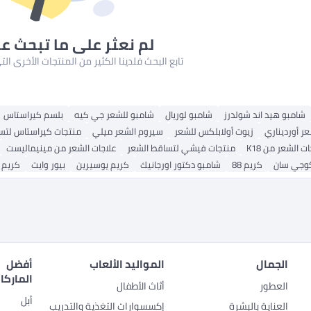
لم نعثر على ما تبحث ع
تابع البحث فلدينا الكثير من المنتجات الأخرى ا
شامبو هيد اند شولدرز
شامبو لوريال
شامبو للشعر جي كيه
بلسم كيراستاس
ر أورديناري
زيوت أولابلكس للشعر
سيروم الشعر ميلي
منتجات كيراستاس لتس
ت الشعر من K18
منتجات فيشي لتساقط الشعر
علاجات الشعر من مينيماليست
كوجي سان
كريم 88
شامبو دكتور اورجانيك
كريم يوسيرين
بيور وايت
كريم 
الجمال
المواليد الألعاب
أفضل
الماركا
العطور
أثاث الأطفال
أبل
العناية بالبشرة
إكسسوارات التغذية والتدريب