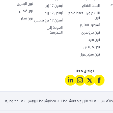
ج
نون البحرين
البحث الشائع
أيفون 17 إير
نون عُمان
التسويق بالعمولة مع
أيفون 17 برو
نون
نون قطر
أيفون 17 برو ماكس
أسواق العثيم
العودة إلى
نون جروسري
المدرسة
نون فود
نون مينتس
نون سوبرمول
تواصل معنا
ظائف
سياسة الضمان
بِع معنا
شروط الاستخدام
شروط البيع
سياسة الخصوصية