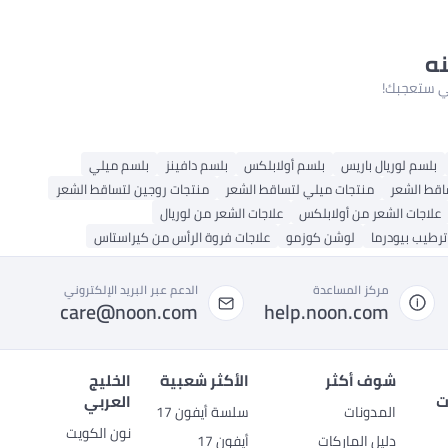
نه
لتي ستعجبك!
بلسم لوريال باريس
بلسم أولابلكس
بلسم دافينز
بلسم ميلي
اقط الشعر
منتجات ميلي لتساقط الشعر
منتجات روجين لتساقط الشعر
علاجات الشعر من أولابلكس
علاجات الشعر من لوريال
ترطيب بيودرما
لوشن كوزمو
علاجات فروة الرأس من كيراستاس
مركز المساعدة
الدعم عبر البريد الإلكتروني
care@noon.com
help.noon.com
شوف أكثر
الأكثر شعبية
الخليج
ت
العربي
المدونات
سلسة أيفون 17
نون الكويت
دليل الماركات
أيفون 17