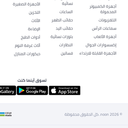
نسائية
الأجهزة الصغيرة
أجهزة الكمبيوتر
المحمولة
الساعات
التخزين
التلفزيونات
حقائب الظهر
الأثاث
سماعات الرأس
حقائب اليد
الإضاءة
أجهزة الألعاب
بلوزات نسائية
أدوات الطبخ
إكسسوارات الجوال
النظارات
أثاث غرفة النوم
الأجهزة القابلة للارتداء
فساتين
ديكورات المنازل
تسوق أينما كنت
© 2026 noon. كل الحقوق محفوظة