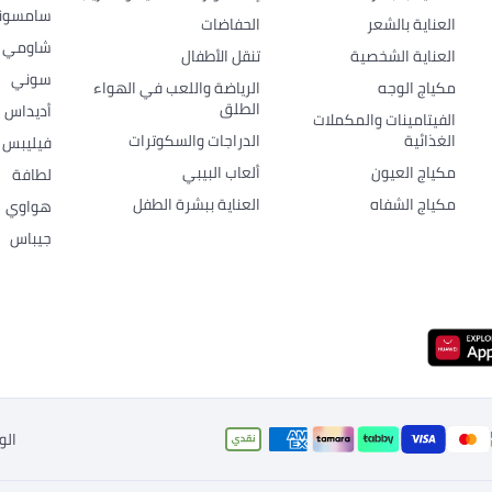
سامسون
العناية بالشعر
الحفاضات
شاومي
العناية الشخصية
تنقل الأطفال
سوني
مكياج الوجه
الرياضة واللعب في الهواء
الطلق
أديداس
الفيتامينات والمكملات
الغذائية
الدراجات والسكوترات
فيليبس
مكياج العيون
ألعاب البيبي
لطافة
مكياج الشفاه
العناية ببشرة الطفل
هواوي
جيباس
الو