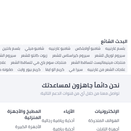
البحث الشائع
بلسم غارنييه
شامبو أولابلكس
شامبو غارنييه
شامبو ميلي
بلسم بانتين
سيروم لوريال للشعر
سيروم كيراستاس للشعر
زيوت كانتو للشعر
سيروم الشع
منتجات مينيماليست لتساقط الشعر
منتجات سوم باي مي لتساقط الشعر
علاجا
علاجات الشعر من غارنييه
سيرا في
كريم الو ايفا
كريم بيور وايت
صابونه 
نحن دائماً جاهزون لمساعدتك
تواصل معنا من خلال أي من قنوات الدعم التالية:
الإلكترونيات
الأزياء
المطبخ والأجهزة
المنزلية
الهواتف المتحركة
أحذية رياضية رجالية
الأجهزة الكبيرة
أجهزة التابلت
أحذية رياضية