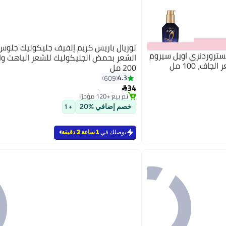
لوريال باريس كريم إلفيف جليكوليك جلو
كستروردنري اويل سيروم
الشعر بحمض الجليكوليك للشعر الباهت و
ف، 100 مل
200 مل
4.3
609
#16 في معالجات ليف إن
34
بتخلّص بسرعة

تم بيع +120 مؤخرًا
#16 في معالجات ليف إن
خصم إضافي %20
+ 1
يوصلك في
1 ساعة 3 دقيقة