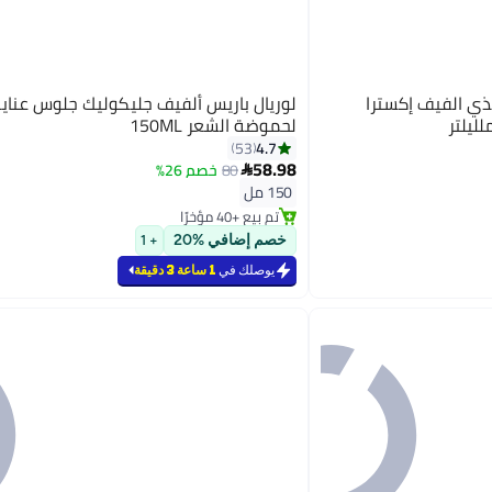
غذي الفيف إكسترا
لوريال باريس ألفيف جليكوليك جلوس عناية
لحموضة الشعر 150ML
4.7
53
58.98
80
خصم 26%

150 مل
تم بيع +40 مؤخرًا
تم بيع +40 مؤخرًا
خصم إضافي %20
+ 1
يوصلك في
1 ساعة 3 دقيقة