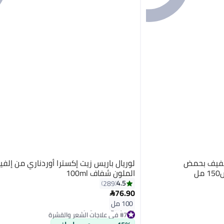
الفيف بحمض
لوريال باريس زيت إكسترا أوردناري من إلف
ل
الملون شفاف 100ml
4.5
289
76.90

100 مل
#7 في علاجات الشعر والقشرة
تم بيع +60 مؤخرًا