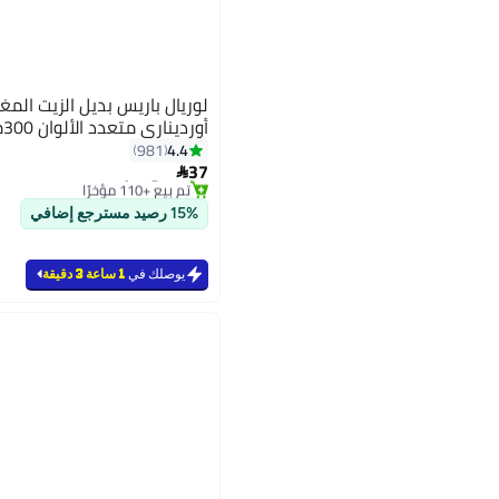
لوريال باريس بديل الزيت الم
أورديناري متعدد الألوان 300ملليلتر
4.4
981
#9 في علاجات الشعر والقشرة
37
بتخلّص بسرعة

تم بيع +110 مؤخرًا
#9 في علاجات الشعر والقشرة
15% رصيد مسترجع إضافي
يوصلك في
1 ساعة 3 دقيقة