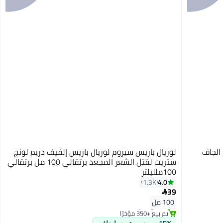
 الجاف
لوريال باريس سيروم لوريال باريس إلفيف دريم لونج
ستريت لقتل الشعر المجعد برتقالي 100 مل برتقالي
100ملليلتر
4.0
1.3K
39

#12 في زيت وسيروم
100 مل
بتخلّص بسرعة
تم بيع +350 مؤخرًا
#12 في زيت وسيروم