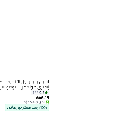
لوريال باريس جل التنظيف ال
إنفيزي هولد من ستوديو لاين 150ملليلت
4.5
165
توصيل مجاني
46.15
باقي 1 وحدات في المخزون

تم بيع +50 مؤخرًا
توصيل مجاني
15% رصيد مسترجع إضافي