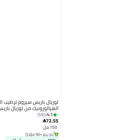
لوريال باريس سيروم ترطيب 
الهيالورونيك من لوريال باريس150 م
4.1
595
72.55

#41 في زيت وسيروم
150 مل
بتخلّص بسرعة
تم بيع +90 مؤخرًا
#41 في زيت وسيروم