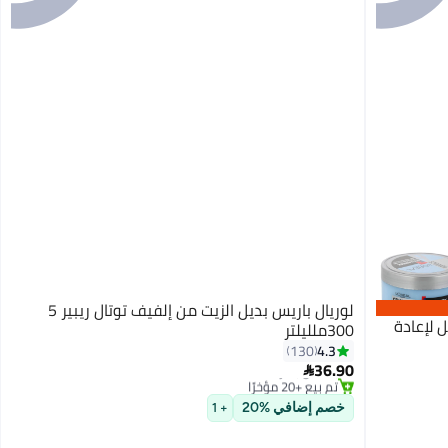
لوريال باريس بديل الزيت من إلفيف توتال ريبير 5
 لإعادة
300ملليلتر
4.3
130
توصيل مجاني
36.90
بتخلّص بسرعة

تم بيع +20 مؤخرًا
توصيل مجاني
خصم إضافي %20
+ 1