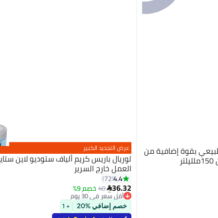
عرض التجديد الكبير
طبيعي بقوة إضافية من
لوريال باريس كريم ألياف ستوديو لاين ستايل
ر
العمل خارج السرير
4.4
72
36.32
40
خصم 9%

أقل سعر في 30 يوم
تم بيع +20 مؤخرًا
خصم إضافي %20
+ 1
أقل سعر في 30 يوم