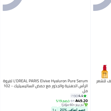
يف للشعر
L'OREAL PARIS Elvive Hyaluron Pure Serum لفروة
الرأس الدهنية والجذور مع حمض الساليسيليك - 102
مل
4.4
190
49.20
61
خصم 19%

تم بيع +60 مؤخرًا
تم بيع +60 مؤخرًا
خصم إضافي %20
+ 1