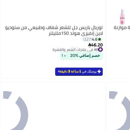
 موازنة
لوريال باريس جل للشعر شفاف وطبيعي من ستوديو
لاين إنفيزي هولد 150ملليلتر
4.6
227
46.20

#8 في علاجات الشعر والقشرة
أقل سعر في 7 يوم
خصم إضافي %20
+ 1
بتخلّص بسرعة
تم بيع +30 مؤخرًا
#8 في علاجات الشعر والقشرة
يوصلك في
1 ساعة 3 دقيقة