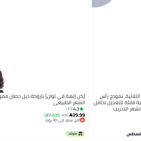
لثلاثية، نموذج رأس
[كن إلهة في ثوان] باروكة ذيل حصان مم
ة قابلة للتعديل لحامل
الشعر الطبيعي
شعر التدريب
4.3
11
39.99
63% OFF
109

أقل سعر في 30 يوم
أقل سعر في 30 يوم