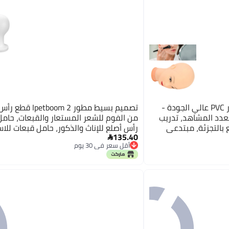
رأس مانيكين مجرد: من مصدر PVC عالي الجودة -
تصميم بسيط مطور tboom 2
دد المشاهد، تدريب
من الفوم للشعر المستعار والقبعات، حام
 بالتجزئة، مبتدعي
رأس أصلع للإناث والذكور، حامل قبعات لل
135.40
التجزئة والتصفيف مواد عالية الكثافة خيا

أقل سعر في 30 يوم
سوق
أقل سعر في 30 يوم