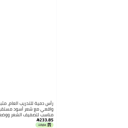
رأس دمية للتدريب العام، مث
مناسب لتصفيف الشعر ووضع 
233.85
التجميل.
