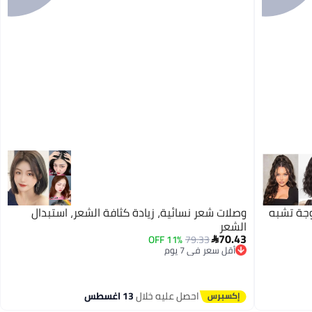
وجة تشبه
وصلات شعر نسائية، زيادة كثافة الشعر، استبدال
الشعر
70.43
11% OFF
79.33

أقل سعر في 7 يوم
توصيل مجاني
أقل سعر في 7 يوم
احصل عليه خلال
13 اغسطس