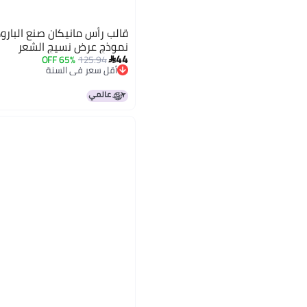
قالب رأس مانيكان صنع الباروك
نموذج عرض نسيج الشعر
44
65% OFF
125.94

أقل سعر في السنة
أقل سعر في السنة