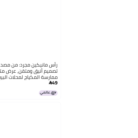
تصميم أنيق ومتقن، عرض متع
ممارسة المكياج لمحلات البيع
49
الجمال، ودورات صالون الجمال
