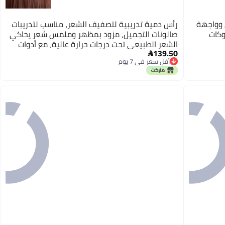
بنسيج جلدي وواجهة
رأس دمية تدريبية لتصفيف الشعر، مناسب لتدريبات
وكات
صالونات التجميل، مزود بمظهر وملمس شعر يحاكي
الشعر الطبيعي تحت درجات حرارة عالية، مع أدوات
139.50
مخصصة لتدريب تصفيف الشعر (مصنوع من

أقل سعر في 7 يوم
البلاستيك، 4 قطع).
أقل سعر في 7 يوم