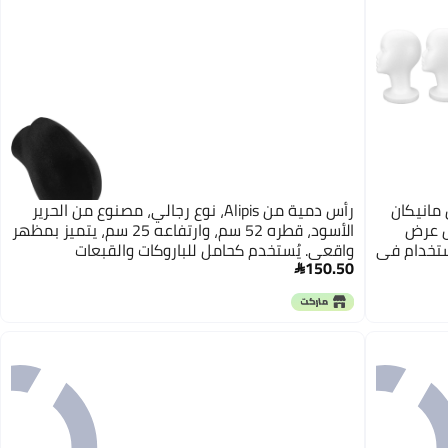
Ipe قطع رأس مانيكان
رأس دمية من Alipis، نوع رجالي، مصنوع من الحرير
ل عرض
الأسود، قطره 52 سم، وارتفاعه 25 سم، يتميز بمظهر
استخدام في
واقعي. يُستخدم كحامل للباروكات والقبعات
150.50
رات لكل
والنظارات لعرضها أثناء تصفيف الشعر.
