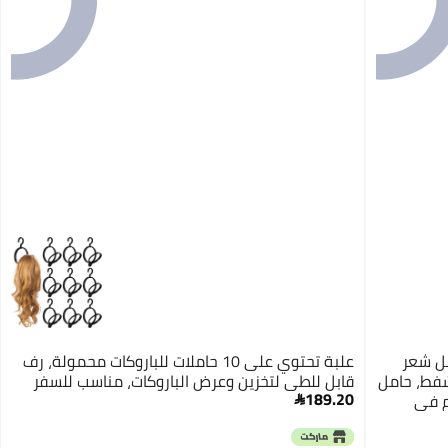
مل شعر
علبة تحتوي على 10 حاملات للباروكات محمولة، رف
شفط، حامل
قابل للطي لتخزين وعرض الباروكات، مناسب للسفر
189.20
م في

الصالونات والمنزل، ارتفاع قابل للتعديل من 12.2 إلى