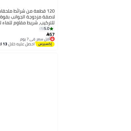
120 قطعة من شرائط ملحقا
لاصقة مزدوجة الجوانب بقوة 
للتركيب، شريط مقاوم للماء ل
لإكسسوارات الباروكة وقطع ا
5.0
1
57

أقل سعر في 7 يوم
توصيل مجاني
احصل عليه خلال
13 اغسطس
أقل سعر في 7 يوم