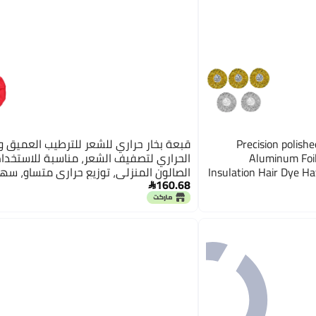
Precision polish
قبعة بخار حراري للشعر للترطيب العميق وا
Aluminum Foil
الحراري لتصفيف الشعر، مناسبة للاستخدا
Insulation Hair Dye Ha
الصالون المنزلي، توزيع حراري متساوٍ، سه
160.68
Elastic Fit for All fo
الاستخدام، يمكن تسخينها في الميكروويف

simple matching b
تبريدها في الثلاجة، لونها أحمر.
Globally spre
optimized build Temp f
quality Shock ru
design picks Stain res
universal design Al
Kingdom stored commod
Minimal design 
precision lightweigh