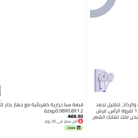
Most item matching 
compatible Glo
Affordable fast
handling design Rack
الرذاذ، لتقليل تجعد
قبعة سبا حرارية كهربائية مع جهاز بخار ل
الشعر، مدلك كهربائي 3 في 1 لفروة الرأس، فرش
0.98X0.8X1.2بوصة
88.90
لشحن لفك تشابك الشعر،

أقل سعر في 30 يوم
 الساكنة
أقل سعر في 30 يوم