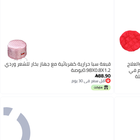
لعلاج
قبعة سبا حرارية كهربائية مع جهاز بخار للشعر وردي
م في
0.98X0.8X1.2بوصة
88.90
لة

أقل سعر في 30 يوم
 أو
أقل سعر في 30 يوم