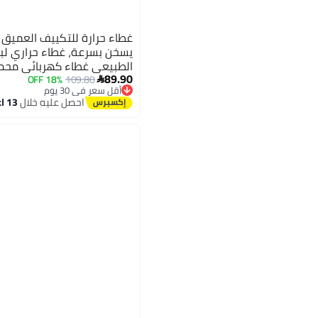
يسخن بسرعة، غطاء حراري لبخ
الطبيعي غطاء كهربائي محمو
89.90
للاستخدام المنزلي
18% OFF
109.80

أقل سعر في 30 يوم
توصيل مجاني
احصل عليه خلال
13 اغسطس
أقل سعر في 30 يوم