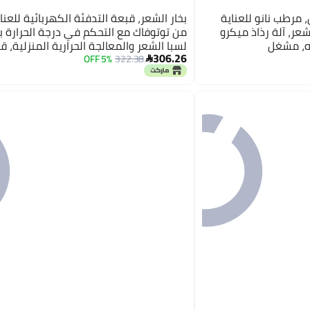
، مرطب نانو للعناية
بخار الشعر، قبعة التدفئة الكهربائية للعنا
شعر، آلة رذاذ ميكرو
من توتوفاك مع التحكم في درجة الحرارة 
ه، مشغل
لسبا الشعر والمعالجة الحرارية المنزلية، قب
306.26
الجمالية (وردي)
5% OFF
322.38
