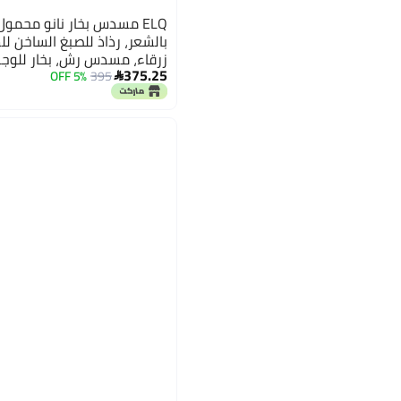
ELQ مسدس بخار نانو محمول
بالشعر، رذاذ للصبغ الساخن لل
زرقاء، مسدس رش، بخار للوج
375.25
5% OFF
395
