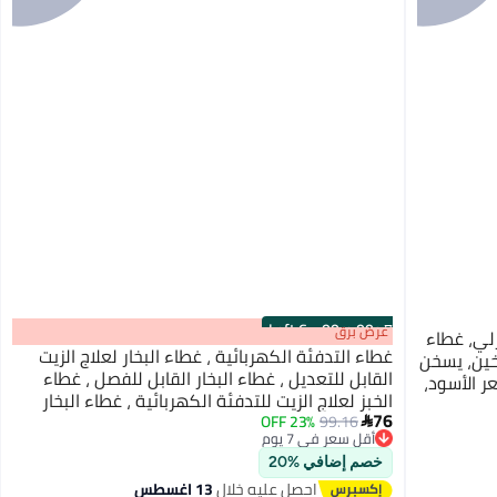
6 Left
·
00
m
:
00
s
عرض برق
لي، غطاء
غطاء التدفئة الكهربائية ، غطاء البخار لعلاج الزيت
ستويات تسخين، يسخن
القابل للتعديل ، غطاء البخار القابل للفصل ، غطاء
شعر الأسود،
الخبز لعلاج الزيت للتدفئة الكهربائية ، غطاء البخار
76
لعلاج الشعر ،
23% OFF
99.16

أقل سعر في 7 يوم
توصيل مجاني
أقل سعر في 7 يوم
خصم إضافي %20
احصل عليه خلال
13 اغسطس