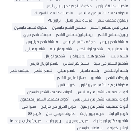
ماكينات حلاقة براون
مكواة التجعيد من بيبي ليس
مكواة تجعيد الشعر من فيليبس
ماكينات حلاقة باناسونيك
ريفلون مجفف شعر
فرشاة شعر لابيل
براون IPL
بيبي ليس مملس الشعر
مملس الشعر دايسون
مكواة تجعيد دايسون
ريبون مملس الشعر
ريمنجتون مملس الشعر
مجفف شعر جوي
فرشاة شعر ريبون
مجفف شعر فيليبس
فرشاة شعر فيليبس
بلسم غارنييه
شامبو أولابلكس
شامبو غارنييه
شامبو ميلي
بلسم بانتين
شامبو هيد اند شولدرز
شامبو لوريال
شامبو للشعر جي كيه
بلسم كيراستاس
بلسم لوريال باريس
بلسم أولابلكس
بلسم دافينز
بلسم ميلي
شمع الشعر
مجفف شعر
باروكات الشعر
شامبو
جهاز تمليس الشعر
مكواة تجعيد الشعر من ريفلون
كيراستاس
أدوات تصفيف الشعر من فيليبس
أدوات تصفيف الشعر دايسون
أدوات تصفيف الشعر من بيبي ليس
أدوات تصفيف الشعر ريمنجتون
أدوات تصفيف الشعر من ريبون
مزيل العرق من فازلين
سيرا في
كريم الو ايفا
كريم بيور وايت
صابونه كوجي سان
كريم 88
شامبو دكتور اورجانيك
كريم يوسيرين
بيور وايت
كريم ترطيب بيودرما
لوشن كوزمو
سماعات دايسون