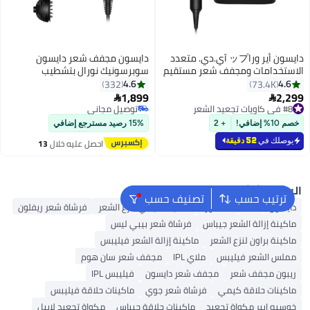
دايسون أير وراップ آي.دي. متعدد
دايسون مجفف شعر دايسون
لاستخدامات ومجفف شعر مستقيم
سوبرسونيك نورال بتشطيب
 مموج
سيراميك/برتقالي توباز
4.6
4.6
332
73.4K
1,899
2,29


#8 في كاويات تجعيد الشعر
توصيل مجاني
#8 في كاويات تجعيد الشعر
توصيل مجاني
خصم 10% إضافي!
+ 2
15% رصيد مسترجع إضافي
يوصلك في
52 دقيقة
احصل عليه خلال
13
اغسطس
البحث الشائع
ترتيب حسب
تصنيف حسب
دايسون
K18
ماء الورد
ماكينة كيمي لنزع الشعر
فرشاة شعر ريفلون
ماكينة إزالة الشعر جيباس
فرشاة شعر بيبي ليس
ماكينة براون لنزع الشعر
ماكينة إزالة الشعر فيليبس
مملس الشعر فيليبس
ملاي IPL
مجفف شعر سان هوم
ريبون مجفف شعر
مجفف شعر دايسون
فيليبس IPL
ماكينات حلاقة كيمي
فرشاة شعر جوي
ماكينات حلاقة فيليبس
خوسيه إيبر مكواة تجعيد
ماكينات حلاقة جيباس
مكواة تجعيد لابيل