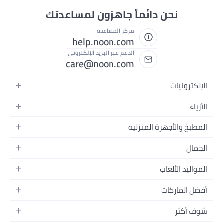
نحن دائماً جاهزون لمساعدتك
مركز المساعدة
help.noon.com
الدعم عبر البريد الإلكتروني
care@noon.com
الإلكترونيات
الهواتف المتحركة
الأزياء
أجهزة التابلت
أحذية رياضية رجالية
المطبخ والأجهزة المنزلية
أجهزة الكمبيوتر المحمولة
أحذية رياضية نسائية
الأجهزة الكبيرة
التلفزيونات
الجمال
الساعات
الأجهزة الصغيرة
سماعات الرأس
العطور
حقائب الظهر
المواليد الألعاب
التخزين
أجهزة الألعاب
العناية بالبشرة
حقائب اليد
أثاث الأطفال
الأثاث
أفضل الماركات
إكسسوارات الجوال
العناية بالشعر
بلوزات نسائية
إكسسوارات التغذية والتدريب
الإضاءة
الأجهزة القابلة للارتداء
أبل
العناية الشخصية
النظارات
شوف أكثر
الحفاضات
أدوات الطبخ
سامسونج
مكياج الوجه