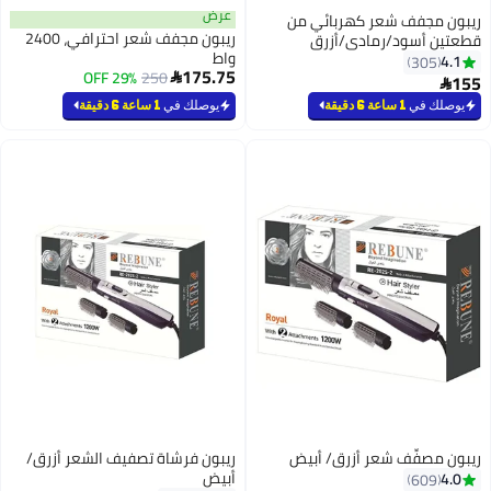
عرض
ربائي من
ريبون مجفف شعر احترافي، 2400
/أزرق
واط
175.75
29% OFF
250

يوصلك في
1 ساعة 6 دقيقة
زرق/ أبيض
ريبون فرشاة تصفيف الشعر أزرق/
أبيض