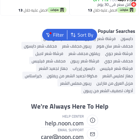
أقل سعر في 30 يوم
خلال
13
احصل عليه خلال
13
اغسطس
P
Filter
Sort By
ر ريفلون
فرشاة شعر بيبي ليس
م
ريبون مجفف شعر
مجفف شعر دايسون
ريفلون مجفف شعر
فرشاة شعر لابيل
فرشاة شعر ريبون
مجفف شعر فيليبس
دايسون إيرراب
جهاز تجعيد الشعر
مكواة تجعيد الشعر من ريفلون
كيراستاس
ين
ريبون مملس الشعر
 من ريبون
We're Always Here To H
HELP CENTER
help.noon.com
EMAIL SUPPORT
care@noon.com