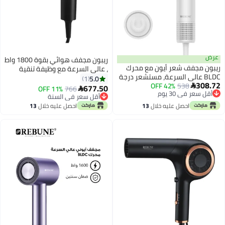
ريبون مجفف هوائي بقوة 1800 واط
ون مع محرك
، عالي السرعة مع وظيفة تنقية
عة، مستشعر درجة
الهواء
5.0
1
حرارة ذكي، طاقة 1400 وات، وقرص
677.50
11% OFF
766

أقل سعر في السنة
توصيل مجاني
خلال
13
احصل عليه خلال
13
أقل سعر في السنة
اغسطس