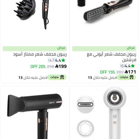
عرض
وني مع
ريبون مجفف شعر ممتاز أسود
4.4
47
199
20% OFF
250

خلال
13
احصل عليه خلال
13
اغسطس