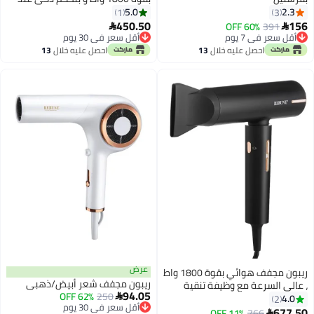
التشغيل
5.0
1
450.50

أقل سعر في 30 يوم
أقل سعر في 30 يوم
خلال
13
احصل عليه خلال
13
اغسطس
عرض
ريبون مجفف هوائي بقوة 1800 واط
ريبون مجفف شعر أبيض/ذهبي
يفة تنقية
94.05
62% OFF
250

أقل سعر في 30 يوم