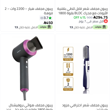
ل للطي بتقنية
ريبون مجفف هيار – 2200 وات – 2
الأيونات مع محرك BLDC بقوة 1800
فوهة
مية.
3.7
8
450

خلال
13
احصل عليه خلال
13
اغسطس
ترافي مزود
ريبون مجفف هوائي بروفيشنال
بقوة 1800 واط و بتحكم ذكي عند