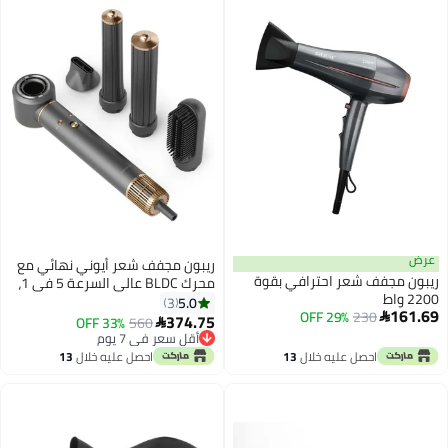
ريبون مجفف شعر أيوني نهائي مع
ترافي بقوة
محرك BLDC عالي السرعة 5 في 1،
1300 واط
5.0
3
374.75
33% OFF
560

أقل سعر في 7 يوم
أقل سعر في 7 يوم
خلال
13
احصل عليه خلال
13
اغسطس