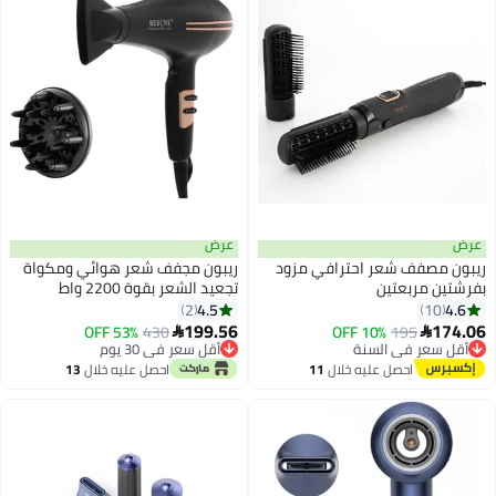
عرض
ترافي مزود
ريبون مجفف شعر هوائي ومكواة
تجعيد الشعر بقوة 2200 واط
4.5
2
199.56
53% OFF
430

أقل سعر في 30 يوم
أقل سعر في 30 يوم
 خلال
11
احصل عليه خلال
13
اغسطس