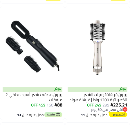
أقل سعر في 30 يوم
اغسطس
عرض
الشعر
ريبون مصفف شعر أسود مطفي 2
ائية 1200 واط | فرشاة هواء
مرفقات
88
مع
160
45% OFF

 خلال
11
احصل عليه خلال
13
اغسطس