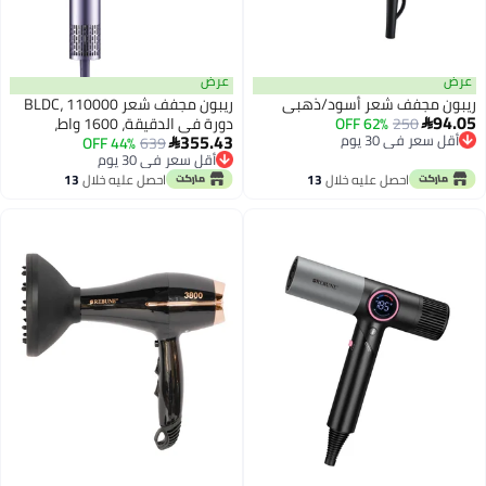
عرض
سود/ذهبي
ريبون مجفف شعر BLDC، 110000
دورة في الدقيقة، 1600 واط،
355.43
639
44% OFF
سرعتان، 4 درجات حرارة، حماية من

أقل سعر في 30 يوم
الحرارة الزائدة، أيوني، فوهة
أقل سعر في 30 يوم
خلال
13
احصل عليه خلال
13
مغناطيسية، 3 عبوات عطرية
اغسطس