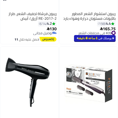
ر المطور
ريبون فرشاة تجفيف الشعر، طراز
ارة وهواء بارد
RE-2017-2 أزرق/ أبيض
4.2
614
130

توصيل مجاني
توصيل مجاني
احصل عليه خلال
11
اغسطس