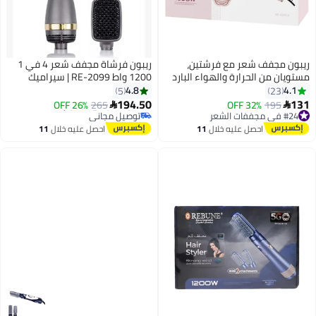
 فرشتين،
ريبون فرشاة مجفف شعر 4 في 1
الهواء البارد
1200 واط RE-2099 | سيراميك
وتورمالين، متعددة الاستخدامات
4.8
5
#40 في مجففات الشعر
194.50
أقل سعر في 30 يوم
26% OFF
265

توصيل مجاني
#40 في مجففات الشعر
 خلال
11
احصل عليه خلال
11
اغسطس