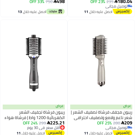
الحرارة الزائدة، وظيفة الذاكرة 1500
498
33% OFF
750

وات، مع حقيبة
 خلال
11
احصل عليه خلال
13
اغسطس
عرض
تصفيف الشعر |
ريبون فرشاة تجفيف الشعر
فيف احترافي
الكهربائية 1200 واط | فرشاة هواء
225.21
299
24% OFF
ساخن لتكثيف وتنعيم الشعر

أقل سعر في 30 يوم
توصيل مجاني
 خلال
11
احصل عليه خلال
11