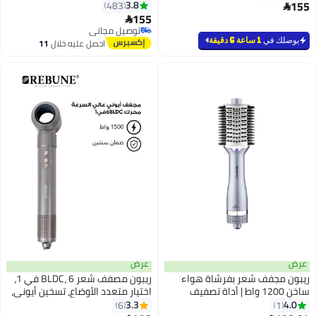
3.8
483
155

توصيل مجاني
توصيل مجاني
احصل عليه خلال
11
اغسطس
عرض
رشاة هواء
ريبون مصفف شعر BLDC، 6 في 1،
ط | أداة تصفيف
اختيار متعدد الأوضاع، تسخين أيوني،
تقنية intel-thermos، حماية من
3.3
6