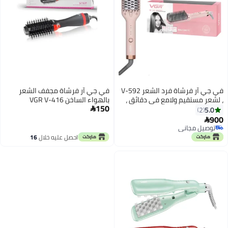
في جي آر فرشاة فرد الشعر V-592
في جي آر فرشاة مجفف الشعر
، لشعر مستقيم ولامع في دقائق ،
بالهواء الساخن VGR V-416
150
أقصى درجة حرارة 220°C ، رؤوس
5.0

2
تسخين آمنة تمنع احتراق الشعر
900

وتحمي فروة الرأس ، 5 إعدادات
توصيل مجاني
توصيل مجاني
تسخين ، مؤشر درجة حرارة LED
احصل عليه خلال
16
لسهولة التحكم ، كابل دوار 360°
اغسطس
يمنع التشابك ويوفر المرونة أثناء
الاستخدام.