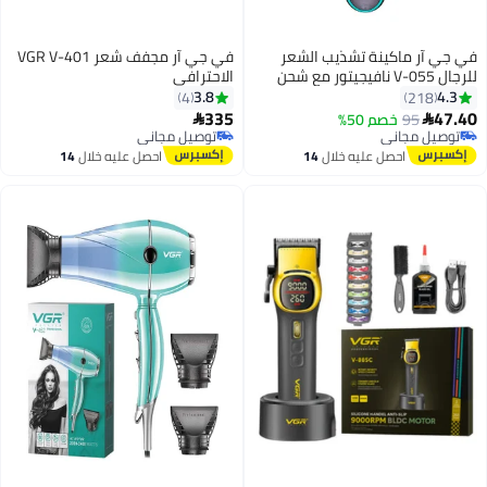
في جي آر ماكينة تشذيب الشعر
في جي آر مجفف شعر VGR V-401
للرجال V-055 نافيجيتور مع شحن
الاحترافي
بوصلة USB الأسود / الأزرق
3.8
4.3
4
218
335
47.40
95
خصم 50%


توصيل مجاني
توصيل مجاني
توصيل مجاني
توصيل مجاني
احصل عليه خلال
14
احصل عليه خلال
14
اغسطس
اغسطس