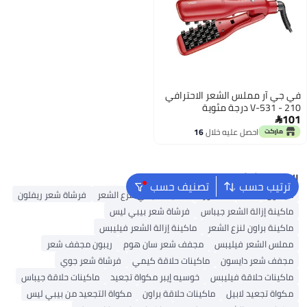
في جي آر مملس الشعر الاحترافي
V-531 - 210 درجة مئوية
101

احصل عليه خلال
16
اغسطس
البحث الشائع
ترتيب حسب
تصنيف حسب
دايسون
K18
ماء الورد
ماكينة كيمي لنزع الشعر
فرشاة شعر ريفلون
ماكينة إزالة الشعر جيباس
فرشاة شعر بيبي ليس
ماكينة براون لنزع الشعر
ماكينة إزالة الشعر فيليبس
مملس الشعر فيليبس
مجفف شعر سان هوم
ريبون مجفف شعر
مجفف شعر دايسون
ماكينات حلاقة كيمي
فرشاة شعر جوي
ماكينات حلاقة فيليبس
خوسيه إيبر مكواة تجعيد
ماكينات حلاقة جيباس
مكواة تجعيد لابيل
ماكينات حلاقة براون
مكواة التجعيد من بيبي ليس