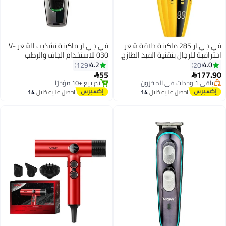
في جي آر 285 ماكينة حلاقة شعر
في جي آر ماكينة تشذيب الشعر V-
احترافية للرجال بتقنية الفيد الطازج،
030 للاستخدام الجاف والرطب
9000 دورة في الدقيقة، ماكينة
4.2
4.0
129
20
#2 في مقص الشعر
#19 في أدوات تصفيف الشعر المتعددة
حلاقة شعر لاسلكية مدمجة، ماكينة
55
177.90
توصيل مجاني
توصيل مجاني


حلاقة خفيفة الوزن ومتعددة
باقي 1 وحدات في المخزون
تم بيع +10 مؤخرًا
تم بيع +20 مؤخرًا
الاستخدامات مع شاشة LED
#19 في أدوات تصفيف الشعر المتعددة
احصل عليه خلال
14
احصل عليه خلال
14
#2 في مقص الشعر
اغسطس
اغسطس