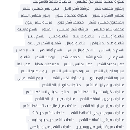
مكواة تجعيد الشعر من فيليبس
ماكينات حلاقة باناسونيك
ريفلون مجفف شعر
فرشاة شعر لابيل
بيبي ليس مملس الشعر
مملس الشعر دايسون
مكواة تجعيد دايسون
ريبون مملس الشعر
ريمنجتون مملس الشعر
مجفف شعر جوي
فرشاة شعر ريبون
مجفف شعر فيليبس
فرشاة شعر فيليبس
العطور
بلسم غارنييه
شامبو أولابلكس
شامبو غارنييه
شامبو ميلي
بلسم بانتين
شامبو هيد اند شولدرز
شامبو لوريال
شامبو للشعر جي كيه
بلسم كيراستاس
بلسم لوريال باريس
بلسم أولابلكس
بلسم دافينز
بلسم ميلي
شمع الشعر
مجفف شعر
باروكات الشعر
شامبو
جهاز تجعيد الشعر
جهاز تمليس الشعر
مجموعات هدايا
هدايا لها
سيروم لوريال للشعر
سيروم كيراستاس للشعر
زيوت كانتو للشعر
سيروم الشعر أورديناري
زيوت أولابلكس للشعر
سيروم الشعر ميلي
منتجات براون لإزالة الشعر
منتجات ملاي لإزالة الشعر
منتجات كيراستاس لتساقط الشعر
منتجات ميلي لتساقط الشعر
منتجات روجين لتساقط الشعر
منتجات جيليت لإزالة الشعر
منتجات فيليبس لإزالة الشعر
منتجات مينيماليست لتساقط الشعر
منتجات سوم باي مي لتساقط الشعر
علاجات الشعر من K18
منتجات فيشي لتساقط الشعر
علاجات الشعر من مينيماليست
علاجات فروة الرأس من يوسيرين
علاجات الشعر من أولابلكس