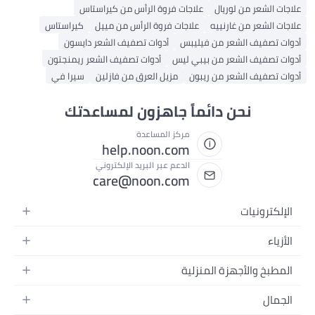
علاجات الشعر من لوريال
علاجات فروة الرأس من كيراستاس
علاجات الشعر من غارنييه
علاجات فروة الرأس من مييل
كيراستاس
أدوات تصفيف الشعر من فيليبس
أدوات تصفيف الشعر دايسون
أدوات تصفيف الشعر من بيبي ليس
أدوات تصفيف الشعر ريمنجتون
أدوات تصفيف الشعر من ريبون
مزيل العرق من فازلين
سيرا في
نحن دائماً جاهزون لمساعدتك
مركز المساعدة
help.noon.com
الدعم عبر البريد الإلكتروني
care@noon.com
الإلكترونيات
الهواتف المتحركة
الأزياء
أجهزة التابلت
أحذية رياضية رجالية
المطبخ والأجهزة المنزلية
أجهزة الكمبيوتر المحمولة
أحذية رياضية نسائية
الأجهزة الكبيرة
التلفزيونات
الجمال
الساعات