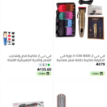
في جي آر V-036 9000 دورة في
في جي آر ماكينة قص وتشذيب
الدقيقة ماكينة حلاقة شعر معدنية
الشعر واللحية الكهربائية القابلة
379
قابلة لإعادة الشحن للرجال
للشحن للرجال طراز V-162 ذهبي/
3.7
6

أزرق
135.60
