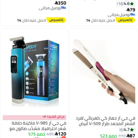
350
15سم
BLDC Motor up to 110,000 RPM,
4.6

18
توصيل مجاني
40 Speed & 40 Temperature
79

توصيل مجاني
Settings, Intelligent LED Display,
توصيل مجاني
توصيل مجاني
Cool Shot Function, Detachable
احصل عليه خلال
14
احصل عليه خلال
14
Rear Filter, Powerful & Durable
اغسطس
اغسطس
Design for Salon Styling BLACK
عرض الميجا 📣
في جي آر جهاز كي كهربائي لفرد
في جي آر V-985 ماكينة حلاقة
الشعر المجعد طراز V-509 أبيض
شعر احترافية، مشذّب صالون مع
4.7
6
120
495
خصم 75%
وضع التيربو، شاشة رقمية، شفرات

87
113
خصم 23%
