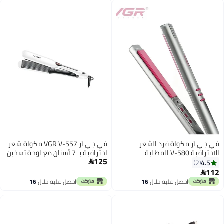
في جي آر مكواة فرد الشعر
في جي آر VGR V-557 مكواة شعر
الاحترافية V-580 المطلية
احترافية بـ 7 أسنان مع لوحة تسخين
125
بالسيراميك مع تقنية الحرارة
سريعة بتقنية السيراميك وحرارة
4.5

2
الموحدة أقصى حرارة 210 درجة
متساوية من 100°C إلى 230°C مع
112

(رمادي، وردي)
درجة حرارة قابلة للتعديل وشاشة
احصل عليه خلال
16
احصل عليه خلال
16
LED وكابل دوار 360°
اغسطس
اغسطس