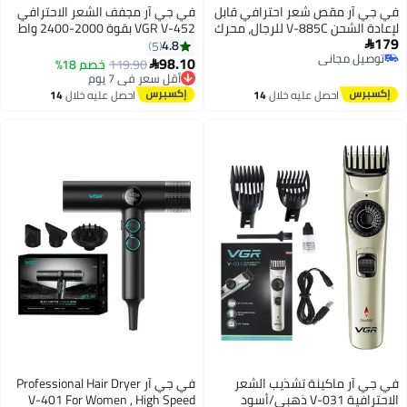
في جي آر مقص شعر احترافي قابل
في جي آر مجفف الشعر الاحترافي
لإعادة الشحن V-885C للرجال، محرك
VGR V-452 بقوة 2000-2400 واط
179
تيار مستمر 9000 دورة في الدقيقة
4.8
5

توصيل مجاني
98.10
119.90
خصم 18%

توصيل مجاني
أقل سعر في 7 يوم
توصيل مجاني
احصل عليه خلال
14
احصل عليه خلال
14
أقل سعر في 7 يوم
اغسطس
اغسطس
في جي آر ماكينة تشذيب الشعر
في جي آر Professional Hair Dryer
الاحترافية V-031 ذهبي/أسود
V-401 For Women , High Speed