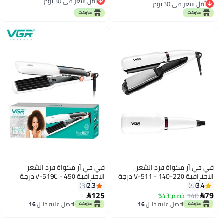
أقل سعر في 30 يوم
بدون زنبرك
أقل سعر في 30 يوم
أقل سعر في 30 يوم
أقل سعر في 30 يوم
في جي آر مكواة فرد الشعر
في جي آر مكواة فرد الشعر
الاحترافية V-511 - 140-220 درجة
الاحترافية V-519C - 450 درجة
مئوية
مئوية
2.3
3.4
3
4
125
79
140
خصم 43%


احصل عليه خلال
16
احصل عليه خلال
16
اغسطس
اغسطس