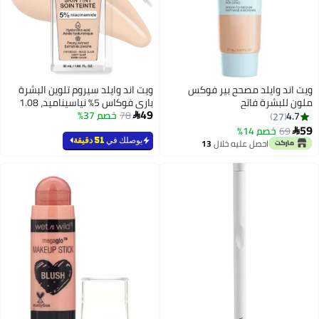
ويت اند وايلد مصحح بير فوكس
ويت اند وايلد سيروم تلوين البشرة
ملون للبشرة فاتح
باري فوكاس 5% نياسيناميد، 1.08
49
78
أونصة سائلة
خصم 37%
4.7

27
59
69
خصم 14%

4
يوصلك في
51 دقيقة
احصل عليه خلال
13
اغسطس