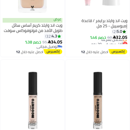
عرض
ويت اند وايلد برايمر / قاعدة
ويت اند وايلد كريم أساس سائل
إمبوسيبل - 25 مل
طويل الأمد من فوتوفوكاس سوفت
5.0
2
أفيوري
4.3
32
32.05
60
خصم 46%

3
34.05
أقل سعر في 30 يوم
55
خصم 38%

توصيل مجاني
توصيل مجاني
بتخلّص بسرعة
توصيل مجاني
احصل عليه خلال
12
احصل عليه خلال
12
أقل سعر في 30 يوم
اغسطس
اغسطس