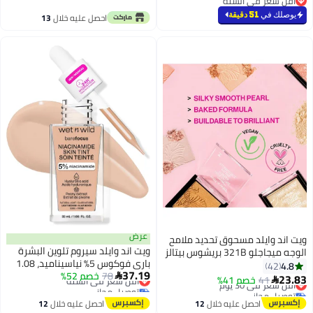
أقل سعر في السنة
أقل سعر في السنة
يوصلك في
51 دقيقة
احصل عليه خلال
13
اغسطس
عرض
ويت اند وايلد مسحوق تحديد ملامح
ويت اند وايلد سيروم تلوين البشرة
الوجه ميجاجلو 321B بريشوس بيتالز
باري فوكوس 5% نياسيناميد، 1.08
4.8
42
37.19
78
أونصة سائلة
خصم 52%
أقل سعر في السنة

23.83
41
أقل سعر في 30 يوم
خصم 41%

توصيل مجاني
توصيل مجاني
أقل سعر في السنة
أقل سعر في 30 يوم
احصل عليه خلال
12
احصل عليه خلال
12