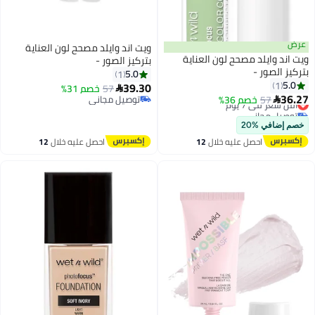
عرض
ويت اند وايلد مصحح لون العناية
ويت اند وايلد مصحح لون العناية
بتركيز الصور -
بتركيز الصور -
5.0
1
5.0
1
39.30
57
خصم 31%

36.27
57
أقل سعر في 7 يوم
خصم 36%
توصيل مجاني

توصيل مجاني
توصيل مجاني
أقل سعر في 7 يوم
خصم إضافي %20
احصل عليه خلال
12
احصل عليه خلال
12
اغسطس
اغسطس