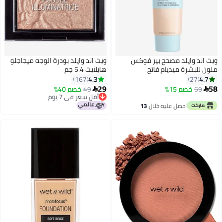
ويت اند وايلد مصحح بير فوكس
ويت اند وايلد بودرة الوجه ميجاجلو
ملون للبشرة ميديام فاتح
هايلايت 5.4 جم
4.3
4.7
167
27
29
58
69
خصم 15%
49
خصم 40%


2
4
أقل سعر في 7 يوم
أقل سعر في 7 يوم
احصل عليه خلال
13
اغسطس