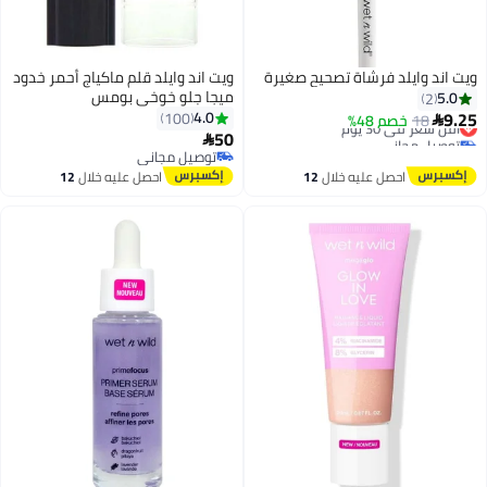
ويت اند وايلد فرشاة تصحيح صغيرة
ويت اند وايلد قلم ماكياج أحمر خدود
ميجا جلو خوخي بومس
5.0
2
9.25
4.0
100
18
أقل سعر في 30 يوم
خصم 48%

50
توصيل مجاني

أقل سعر في 30 يوم
توصيل مجاني
توصيل مجاني
احصل عليه خلال
12
احصل عليه خلال
12
اغسطس
اغسطس