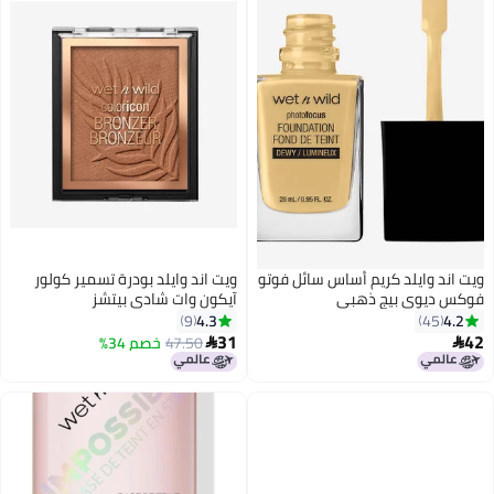
ويت اند وايلد كريم أساس سائل فوتو
ويت اند وايلد بودرة تسمير كولور
فوكس ديوي بيج ذهبي
آيكون وات شادي بيتشز
4.3
4.2
9
45
31
42
47.50
خصم 34%


4