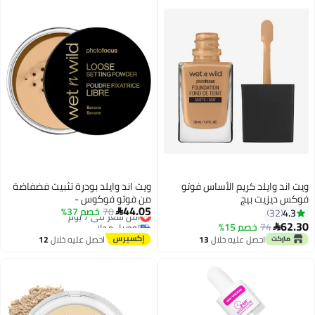
ويت اند وايلد كريم الأساس فوتو
ويت اند وايلد بودرة تثبيت فضفاضة
فوكس ديزيت بيج
من فوتو فوكوس -
44.05
70
أقل سعر في 7 يوم
خصم 37%
4.3

32
توصيل مجاني
62.30
74
خصم 15%

3
أقل سعر في 7 يوم
احصل عليه خلال
13
احصل عليه خلال
12
اغسطس
اغسطس