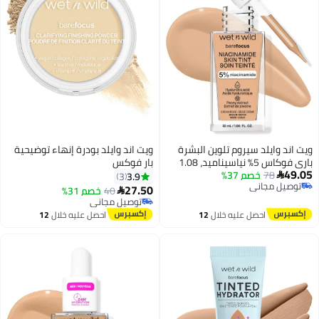
ويت اند وايلد سيروم تلوين البشرة
ويت اند وايلد بودرة إنهاء توضيحية
باري فوكاس 5% نياسيناميد، 1.08
بار فوكس
49.05
78
أونصة سائلة
خصم 37%
3.9
3

توصيل مجاني
27.50
40
خصم 31%

توصيل مجاني
توصيل مجاني
توصيل مجاني
احصل عليه خلال
12
احصل عليه خلال
12
اغسطس
اغسطس