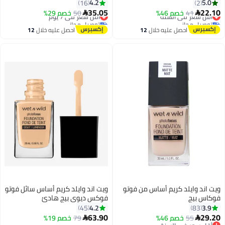
4.2
5.0
16
2
35.05
22.10
41
خصم 46%
أقل سعر في السنة
50
أقل سعر في 7 يوم
خصم 29%


توصيل مجاني
توصيل مجاني
أقل سعر في السنة
أقل سعر في 7 يوم
احصل عليه خلال
12
احصل عليه خلال
12
اغسطس
اغسطس
ويت اند وايلد كريم أساس من فوتو
ويت اند وايلد كريم أساس سائل فوتو
فوكاس بيج
فوكس ديوي بيج هادئ
4.2
3.9
45
83
63.90
29.20
55
خصم 46%
79
خصم 19%


4
3