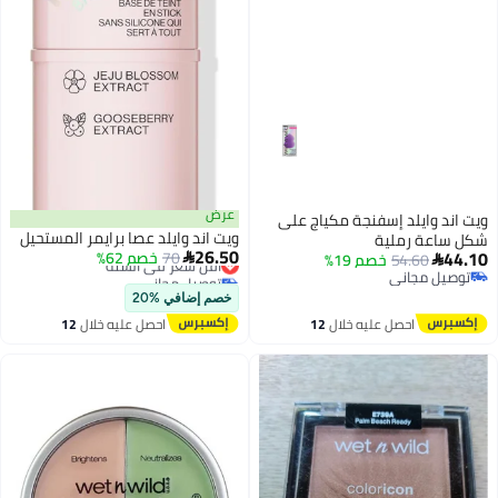
عرض
ويت اند وايلد إسفنجة مكياج على
ويت اند وايلد عصا برايمر المستحيل
شكل ساعة رملية
26.50
44.10
70
خصم 62%
أقل سعر في السنة
54.60
خصم 19%


توصيل مجاني
توصيل مجاني
أقل سعر في السنة
توصيل مجاني
خصم إضافي %20
احصل عليه خلال
12
احصل عليه خلال
12
اغسطس
اغسطس