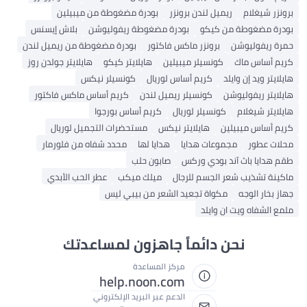
برونزر شيغلام
ريميل لندن برونزر
بودرة مضغوطة من ميبيلين
بودرة مضغوطة من كيكو
بودرة مضغوطة ريفوليوشن
بلاش إيسنس
حمرة ريفوليوشن
برونزر ماكس فاكتور
بودرة مضغوطة من ريميل لندن
كريم أساس ماك
كونسيلر ميبيلين
هايلايتر كيكو
هايلايتر جولدن روز
هايلايتر ويد إن وايلد
كريم أساس لوريال
كونسيلر نيكس
هايلايتر ريفوليوشن
كونسيلر ريميل لندن
كريم أساس ماكس فاكتور
هايلايتر شيغلام
كونسيلر لوريال
كريم أساس بورجوا
كريم أساس ميبيلين
هايلايتر نيكس
مستحضرات التجميل لوريال
محلات عطور
مجموعات هدايا
هدايا لها
محدد شفاه من فلورمار
طقم هدايا باث آند بودي وركس
صابون حلب
ماكينة تشذيب شعر الجسم للرجال
ميلك ميكب
عطر الحب الأبدي
جهاز بخار الوجه
مكواة تجعيد الشعر من بيبي ليس
ملمع الشفاه ويت ان وايلد
نحن دائماً جاهزون لمساعدتك
مركز المساعدة
help.noon.com
الدعم عبر البريد الإلكتروني