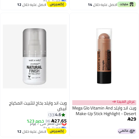
أقل سعر في السنة
احصل عليه خلال
14
احصل عليه خلال
12
اغسطس
اغسطس
عرض الميجا 📣
ويت اند وايلد بخاخ لتثبيت المكياج
ويت اند وايلد Mega Glo Vitamin And
أبيض
Make-Up Stick Highlight - Desert
4.6
33
29
Sands

27.65
36
أقل سعر في 7 يوم
خصم 23%

توصيل مجاني
أقل سعر في 7 يوم
احصل عليه خلال
12
اغسطس