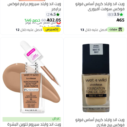
ويت اند وايلد كريم أساس فوتو
ويت اند وايلد سيروم برايم فوكس
فوكس سوفت أفيوري
برايمر
4.5
3.9
2
83
32.05
65
60
أقل سعر في 30 يوم
خصم 46%


3
توصيل مجاني
أقل سعر في 30 يوم
احصل عليه خلال
13
احصل عليه خلال
12
اغسطس
اغسطس
عرض
ويت اند وايلد كريم أساس فوتو
ويت اند وايلد سيروم تلوين البشرة
فوكس بيج هادئ