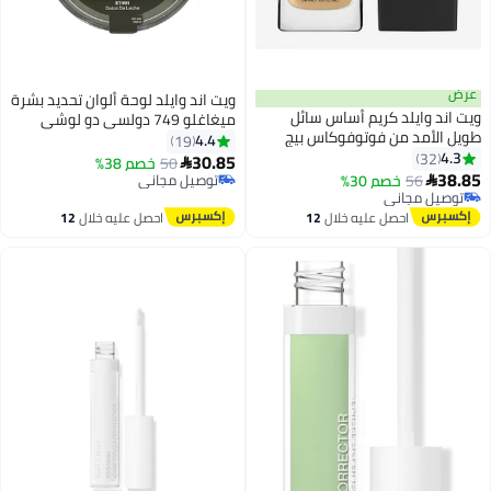
عرض
ويت اند وايلد لوحة ألوان تحديد بشرة
ويت اند وايلد كريم أساس سائل
ميغاغلو 749 دولسي دو لوشي
طويل الأمد من فوتوفوكاس بيج
4.4
19
ذهبي
4.3
32
30.85
50
خصم 38%

3
38.85
56
خصم 30%
توصيل مجاني

توصيل مجاني
توصيل مجاني
توصيل مجاني
احصل عليه خلال
12
احصل عليه خلال
12
اغسطس
اغسطس