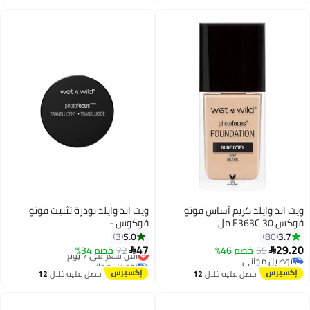
اغسطس
اغسطس
ويت اند وايلد كريم أساس فوتو
ويت اند وايلد بودرة تثبيت فوتو
فوكس E363C 30 مل
فوكوس -
5.0
3.7
3
80
47
29.20
55
خصم 46%
72
خصم 34%
أقل سعر في 7 يوم


توصيل مجاني
توصيل مجاني
توصيل مجاني
أقل سعر في 7 يوم
احصل عليه خلال
12
احصل عليه خلال
12
اغسطس
اغسطس