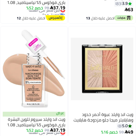
باري فوكوس 5% نياسيناميد، 1.08
3.9
83
37.19
78
أونصة سائلة
خصم 52%
أقل سعر في السنة

63

3
توصيل مجاني
أقل سعر في السنة
احصل عليه خلال
13
احصل عليه خلال
12
اغسطس
اغسطس
عرض
ويت اند وايلد عبوة أحمر خدود
ويت اند وايلد سيروم تلوين البشرة
وهايلايتر ميجا جلو مزدوجة هايلايت
باري فوكوس 5% نياسيناميد، 1.08
بلينج
5.0
8
37.19
78
أونصة سائلة
خصم 52%
أقل سعر في السنة

49
59
خصم 16%

توصيل مجاني