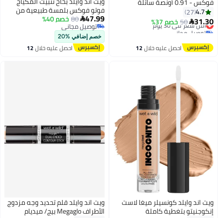
ويت اند وايلد بخاخ تثبيت المكياج
فوكس - 0.91 أونصة سائلة
فوتو فوكس بلمسة طبيعية من
4.7
27
47.99
80
Wet n Wild - 65 مل
خصم 40%

31.30
50
أقل سعر في 30 يوم
خصم 37%

4
توصيل مجاني
توصيل مجاني
توصيل مجاني
أقل سعر في 30 يوم
خصم إضافي %20
احصل عليه خلال
12
احصل عليه خلال
12
اغسطس
اغسطس
ويت اند وايلد كونسيلر ميغا لاست
ويت اند وايلد قلم تحديد وجه مزدوج
إنكوجنيتو بتغطية كاملة
الأطراف Megaglo بيج/ ميديام