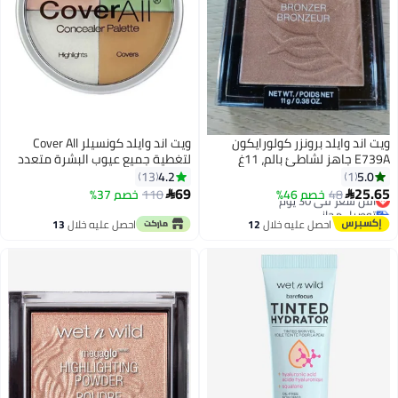
ويت اند وايلد برونزر كولورايكون
ويت اند وايلد كونسيلر Cover All
E739A جاهز لشاطئ بالم، 11غ
لتغطية جميع عيوب البشرة متعدد
الألوان
4.2
5.0
13
1
69
25.65
48
أقل سعر في 30 يوم
خصم 46%
110
خصم 37%


توصيل مجاني
أقل سعر في 30 يوم
احصل عليه خلال
12
احصل عليه خلال
13
اغسطس
اغسطس