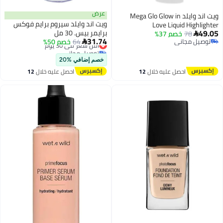
عرض
ويت اند وايلد Mega Glo Glow in
ويت اند وايلد سيروم برايم فوكس
Love Liquid Highlighter
49.05
برايمر بيس. 30 مل
78
خصم 37%

31.74
توصيل مجاني
64
أقل سعر في 30 يوم
خصم 50%

توصيل مجاني
توصيل مجاني
أقل سعر في 30 يوم
خصم إضافي %20
احصل عليه خلال
12
احصل عليه خلال
12
اغسطس
اغسطس