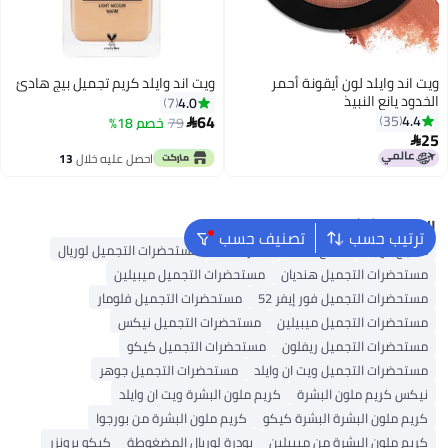
ويت اند وايلد لون أيقونة أحمر
ويت اند وايلد كريم تجميل بيج هادئ
الخدود يانع النبيذ
4.0
7
64
4.4
35
79
خصم 18%

25

2
احصل عليه خلال
13
اغسطس
البحث الشائع
ترتيب حسب
تصنيف حسب
مكياج الوجه
ملمع شفاه
أحمر شفاه
مستحضرات التجميل لوريال
مستحضرات التجميل هنديان
مستحضرات التجميل ميبيلين
مستحضرات التجميل فور إيفر 52
مستحضرات التجميل فلومار
مستحضرات التجميل ميبيلين
مستحضرات التجميل نيكس
مستحضرات التجميل ريفلون
مستحضرات التجميل كيكو
مستحضرات التجميل ويت ان وايلد
مستحضرات التجميل جوهر
نيكس كريم ملون البشرة
كريم ملون البشرة ويت ان وايلد
كريم ملون البشرة البشرة كيكو
كريم ملون البشرة من بورجوا
كريم ملون البشرة من ميبيلين
بودرة لوريال المضغوطة
كيكو برونزر