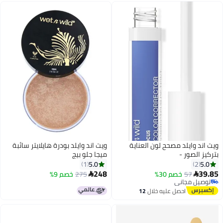
ويت اند وايلد مصحح لون العناية
ويت اند وايلد بودرة هايلايتر سائبة
بتركيز الصور -
ميجا جلو بيج
5.0
5.0
1
2
248
39.85
57
خصم 30%
275
خصم 9%


توصيل مجاني
توصيل مجاني
احصل عليه خلال
12
اغسطس