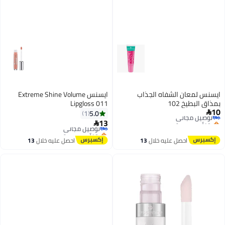
ايسنس لمعان الشفاه الجذاب
ايسنس Extreme Shine Volume
بمذاق البطيخ 102
Lipgloss 011
10
توصيل مجاني
5.0
1

بتخلّص بسرعة
13
توصيل مجاني

توصيل مجاني
بتخلّص بسرعة
توصيل مجاني
احصل عليه خلال
13
احصل عليه خلال
13
اغسطس
اغسطس