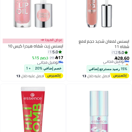
عرض الميجا 📣
ايسنس لمعان شديد حجم لامع
ايسنس زيت شفاه هيدرا كيس 10
شفاه 11
5.0
1
5.0
12
17
28.60
20
خصم 15%
توصيل مجاني


توصيل مجاني
بتخلّص بسرعة
توصيل مجاني
توصيل مجاني
خصم إضافي %20
+ 1
15% رصيد مسترجع إضافي
احصل عليه خلال
13
احصل عليه خلال
13
اغسطس
اغسطس