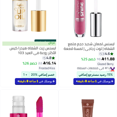
حصري على نون
عرض
ايسنس لمعان شديد حجم ملمع
ايسنس زيت الشفاه هيدرا كيس
الشفاه | توت زجاجي | لمسة لامعة
الأكثر روعة في العيد 103
غير لزجة | تأثير ممتلئ للشفاه |
4.6
53
4.8
نباتي وخالي من القسوة | لون شفاه
5
11.88
16
خصم 25%

16.14
لامع يدوم طويلاً (عبوة من 1)
22
خصم 26%

Glazed Berry
#12 في ملمعات الشفاه
Frosted Kiss
أقل سعر في 7 يوم
#12 في ملمعات الشفاه
15% رصيد مسترجع إضافي
خصم إضافي %20
+ 1
يوصلك في
1 ساعة 8 دقيقة
يوصلك في
1 ساعة 8 دقيقة