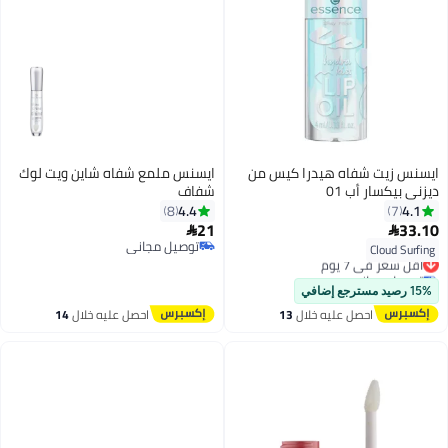
ايسنس زيت شفاه هيدرا كيس من
ايسنس ملمع شفاه شاين ويت لوك
ديزني بيكسار أب 01
شفاف
4.4
4.1
8
7
21
33.10


توصيل مجاني
Cloud Surfing
أقل سعر في 7 يوم
توصيل مجاني
توصيل مجاني
أقل سعر في 7 يوم
15% رصيد مسترجع إضافي
احصل عليه خلال
13
احصل عليه خلال
14
اغسطس
اغسطس