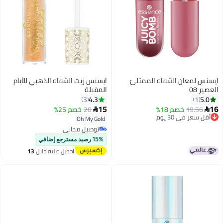
ايسنس لمعان الشفاه الممتلئ
ايسنس زيت الشفاه الذهبي للأيام
العصير 08
المقبلة
4.3
5.0
3
1
15
16
19.56
خصم 18%
20
خصم 25%


أقل سعر في 30 يوم
Oh My Gold
أقل سعر في 30 يوم
توصيل مجاني
توصيل مجاني
15% رصيد مسترجع إضافي
احصل عليه خلال
13
اغسطس