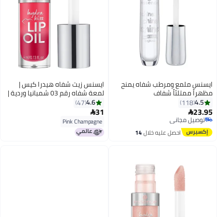
ايسنس ملمع ومرطب شفاه يمنح
ايسنس زيت شفاه هيدرا كيس |
مظهراً ممتلئاً شفاف
لمعة شفاه رقم 03 شمبانيا وردية |
مرطب ومغذي | لمسة لمعة عالية |
4.6
4.5
47
118
نباتي | خالي من البارابين | خالي من
31
23.95


3
الجزيئات النانوية | عبوة واحدة (4
توصيل مجاني
Pink Champagne
توصيل مجاني
مل)
احصل عليه خلال
14
اغسطس