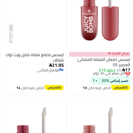
عرض الميجا 📣
ايسنس ملمع شفاه شاين ويت لوك
ايسنس لمعان الشفاه الممتلئ
شفاف
21.95
العصير 05

17
20
خصم 15%
أقل سعر في 30 يوم
توصيل مجاني

توصيل مجاني
توصيل مجاني
أقل سعر في 30 يوم
خصم إضافي %20
+ 1
احصل عليه خلال
13
احصل عليه خلال
14
اغسطس
اغسطس