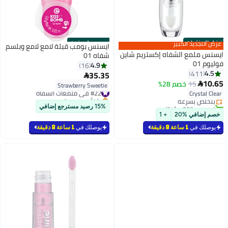
أفضل المنتجات
حصري على نون
عرض التجديد الكبير
ايسنس بومب قبلة لامع لامع وبلسم
ايسنس ملمع الشفاه إكستريم شاين
شفاه 01
فوليوم 01
4.9
16
4.5
411
35.35

#2 في ملمعات الشفاه
4
10.65
15
خصم 28%

Strawberry Sweetie
أقل سعر في 7 يوم
#22 في ملمعات الشفاه
Crystal Clear
بتخلّص بسرعة
بتخلّص بسرعة
تم بيع +500 مؤخرًا
#22 في ملمعات الشفاه
15% رصيد مسترجع إضافي
#2 في ملمعات الشفاه
خصم إضافي %20
+ 1
يوصلك في
1 ساعة 8 دقيقة
يوصلك في
1 ساعة 8 دقيقة