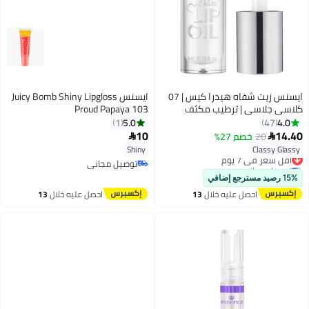
ايسنس زيت شفاه هيدرا كيس | 07
ايسنس Juicy Bomb Shiny Lipgloss
كلاسي جلاسي | ترطيب مكثف
Proud Papaya 103
ولمسة لامعة | مدعوم بحمض
5.0
4.0
1
47
الهيالورونيك وفيتامين E وزيت
10
14.40
20
خصم 27%


الجوجوبا | نباتي وخالي من القسوة |
Shiny
Classy Glassy
أقل سعر في 7 يوم
لمسة شفاه غير لزجة
توصيل مجاني
توصيل مجاني
أقل سعر في 7 يوم
توصيل مجاني
15% رصيد مسترجع إضافي
احصل عليه خلال
13
احصل عليه خلال
13
اغسطس
اغسطس