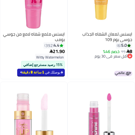
ايسنس لمعان الشفاه الجذاب
ايسنس ملمع شفاه لامع من جوسي
جوسي بوم 109
بومب
4.4
5.0
392
6
21.90
8
15
خصم 46%


3
أقل سعر في 30 يوم
Witty Watermelon
أقل سعر في 30 يوم
15% رصيد مسترجع إضافي
يوصلك في
1 ساعة 8 دقيقة