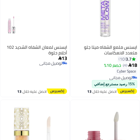
ايسنس ملمع الشفاه ميتا جلو
ايسنس لمعان الشفاه الشديد 102
متعدد الانعكاسات
أحلام حلوة
13
3.7

10
توصيل مجاني
18
20
خصم 10%

توصيل مجاني
Cyber Space
توصيل مجاني
توصيل مجاني
15% رصيد مسترجع إضافي
احصل عليه خلال
13
احصل عليه خلال
13
اغسطس
اغسطس