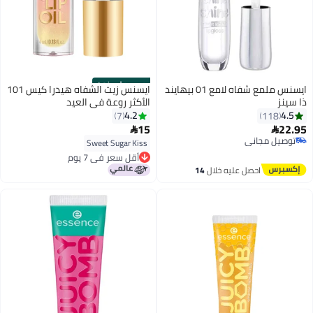
حصري على نون
ايسنس ملمع شفاه لامع 01 بيهايند
ايسنس زيت الشفاه هيدرا كيس 101
ذا سينز
الأكثر روعة في العيد
4.2
4.5
7
118
15
22.95


3
توصيل مجاني
Sweet Sugar Kiss
توصيل مجاني
أقل سعر في 7 يوم
أقل سعر في 7 يوم
احصل عليه خلال
14
اغسطس