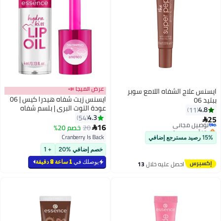
عرض الميجا 📣
ايسنس علاج الشفاه اللامع سوبر
ايسنس زيت شفاه هيدرا كيس | 06
ببتيد 06
عودة التوت البري | بلسم شفاه
4.8
11
مرطب مع زيوت | لمسة رطبة |
4.3
54
25
توصيل مجاني

ترطيب ونعومة | صديق للحيوانات |
16
بتخلّص بسرعة
20
خصم 20%

تطبيق ناعم لجميع أنواع البشرة
توصيل مجاني
Cranberry Is Back
15% رصيد مسترجع إضافي
خصم إضافي %20
+ 1
يوصلك في
1 ساعة 8 دقيقة
احصل عليه خلال
13
اغسطس