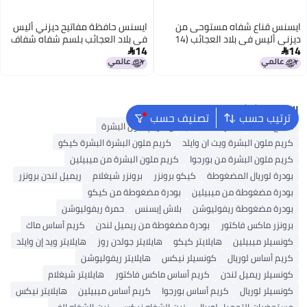
ايسنس قناع شفاه مستوحى من
ايسنس حافظة مفاتيح ديزني أليس
ديزني أليس في بلاد العجائب (14
في بلاد العجائب بلسم شفاه شفاف
14
14
جرام)
02


البحث الشائع
ترتيب حسب
تصنيف حسب
ملمع شفاه
أحمر شفاه
نيكس كريم ملون البشرة
كريم ملون البشرة ويت ان وايلد
كريم ملون البشرة البشرة كيكو
كريم ملون البشرة من بورجوا
كريم ملون البشرة من ميبيلين
بودرة لوريال المضغوطة
كيكو برونزر
برونزر شيغلام
ريميل لندن برونزر
بودرة مضغوطة من ميبيلين
بودرة مضغوطة من كيكو
بودرة مضغوطة ريفوليوشن
بلاش إيسنس
حمرة ريفوليوشن
برونزر ماكس فاكتور
بودرة مضغوطة من ريميل لندن
كريم أساس ماك
كونسيلر ميبيلين
هايلايتر كيكو
هايلايتر جولدن روز
هايلايتر ويد إن وايلد
كريم أساس لوريال
كونسيلر نيكس
هايلايتر ريفوليوشن
كونسيلر ريميل لندن
كريم أساس ماكس فاكتور
هايلايتر شيغلام
كونسيلر لوريال
كريم أساس بورجوا
كريم أساس ميبيلين
هايلايتر نيكس