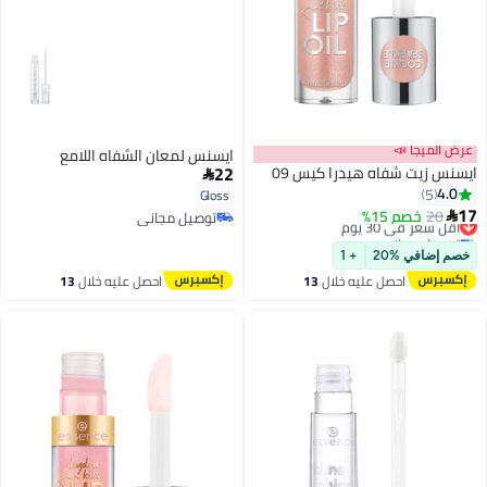
عرض الميجا 📣
ايسنس لمعان الشفاه اللامع
22
ايسنس زيت شفاه هيدرا كيس 09

4.0
5
Gloss
17
20
خصم 15%
أقل سعر في 30 يوم

توصيل مجاني
توصيل مجاني
توصيل مجاني
أقل سعر في 30 يوم
خصم إضافي %20
+ 1
احصل عليه خلال
13
احصل عليه خلال
13
اغسطس
اغسطس