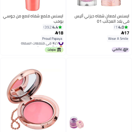
ايسنس لمعان شفاه ديزني أليس
ايسنس ملمع شفاه لامع من جوسي
في بلاد العجائب 01
بومب
4.4
4.0
392
1
18
17


3
Proud Papaya
Wear A Smile
#27 في ملمعات الشفاه
بتخلّص بسرعة
#27 في ملمعات الشفاه