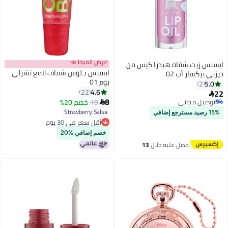
عرض الميجا 📣
ايسنس زيت شفاه هيدرا كيس من
ايسنس جلوس شفاف لامع تشيلي
ديزني بيكسار أب 02
بوم 01
5.0
2
4.6
22
22

8
توصيل مجاني
10
خصم 20%

توصيل مجاني
Strawberry Salsa
15% رصيد مسترجع إضافي
أقل سعر في 30 يوم
أقل سعر في 30 يوم
خصم إضافي %20
احصل عليه خلال
13
اغسطس