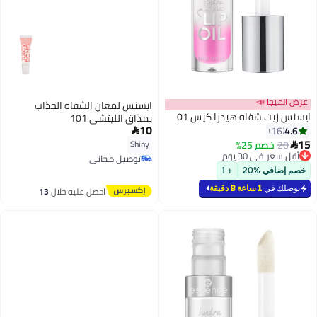
عرض الميجا 📣
ايسنس لمعان الشفاه الجذاب
ايسنس زيت شفاه هيدرا كيس 01
بمذاق الليتشي 101
10
4.6
16

15
20
خصم 25%
Shiny

أقل سعر في 30 يوم
توصيل مجاني
أقل سعر في 30 يوم
توصيل مجاني
خصم إضافي %20
+ 1
يوصلك في
1 ساعة 8 دقيقة
احصل عليه خلال
13
اغسطس