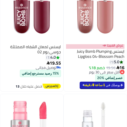
عرض الميجا 📣
ايسنس لمعان الشفاه الممتلئة
ايسنس Juicy Bomb Plumping
جوسي بوم 02
Lipgloss 04-Blossom Peach
4.0
1
5.0
1
19.55

16
19.56
خصم 18%
توصيل مجاني

أقل سعر في 30 يوم
توصيل مجاني
15% رصيد مسترجع إضافي
أقل سعر في 30 يوم
خصم إضافي %20
يوصلك في
1 ساعة 8 دقيقة
احصل عليه خلال
13
اغسطس