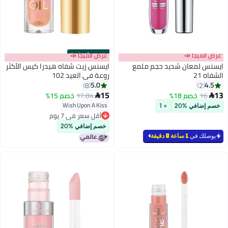
حصري على نون
عرض الميجا 📣
عرض الميجا 📣
ايسنس لمعان شديد حجم ملمع
ايسنس زيت شفاه هيدرا كيس الأكثر
الشفاه 21
روعة في العيد 102
5.0
4.5
8
2
15
13
16
خصم 18%
17.84
خصم 15%


Wish Upon A Kiss
خصم إضافي %20
+ 1
أقل سعر في 7 يوم
أقل سعر في 7 يوم
خصم إضافي %20
يوصلك في
1 ساعة 8 دقيقة