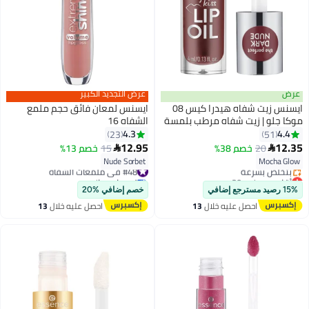
عرض
عرض التجديد الكبير
ايسنس زيت شفاه هيدرا كيس 08
ايسنس لمعان فائق حجم ملمع
موكا جلو | زيت شفاه مرطب بلمسة
الشفاه 16
لامعة | تركيبة مغذية خفيفة الوزن
4.3
4.4
23
51
مع زيوت | لمعان سلس لشفاه
12.95
12.35
20
خصم 38%
15
خصم 13%


مرطبة | خالي من التجارب على
Nude Sorbet
Mocha Glow
#48 في ملمعات الشفاه
الحيوانات
أقل سعر في 30 يوم
توصيل مجاني
توصيل مجاني
#48 في ملمعات الشفاه
15% رصيد مسترجع إضافي
خصم إضافي %20
بتخلّص بسرعة
احصل عليه خلال
13
احصل عليه خلال
13
أقل سعر في 30 يوم
اغسطس
اغسطس