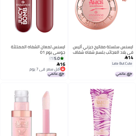
ايسنس سلسلة مفاتيح ديزني أليس
ايسنس لمعان الشفاه الممتلئة
في بلاد العجائب بلسم شفاه شفاف
جوسي بوم 01
14
01
5.0
1

16
Late But Cute

أقل سعر في 7 يوم
أقل سعر في 7 يوم