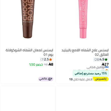
ايسنس علاج الشفاه اللامع بالببتيد
ايسنس لمعان الشفاه الشوكولاتة
الفائق 02
بوم 01
2.5
4.9
7
28
8
27
توصيل مجاني
16
خصم 50%


باقي 1 وحدات في المخزون
توصيل مجاني
15% رصيد مسترجع إضافي
احصل عليه خلال
13
اغسطس