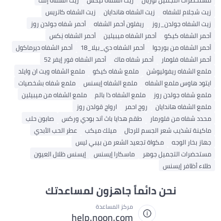
مستحضرات التجميل لوريال
زيت الشفاه نيكس
زيت الشفاه إلف
زيت شجلام للشفاه
زيت الشفاه هاندايان
زيت الشفاه كاتريس
زيت الشفاه جولدن_روز
ريفلون أحمر الشفاه
أحمر شفاه جولدن روز
أحمر الشفاه كيكو
أحمر الشفاه ميبيلين
أحمر الشفاه نِكس
أحمر الشفاه من بورجوا
أحمر الشفاه دي_بيلا_18
أحمر الشفاه ديرماكول
أحمر الشفاه فلومار
أحمر شفاه ماك
أحمر الشفاه فور إيفر 52
ملمع الشفاه ريفوليوشن
ملمع شفاه كيكو
ملمع الشفاه ويت ان وايلد
ايتود هاوس ملمع الشفاه
ملمع الشفاه إيسنس
ملمع شفاه بشخصيات
ملمع شفاه جولدن روز
ملمع الشفاه ذا بالم
ملمع الشفاه من ميبيلين
ملمع الشفاه هاندايان
روج احمر
ارواج قولدن روز
محدد شفاه من فلورمار
طقم هدايا باث آند بودي وركس
صابون حلب
ماكينة تشذيب شعر الجسم للرجال
ميلك ميكب
عطر الحب الأبدي
جهاز بخار الوجه
مكواة تجعيد الشعر من بيبي ليس
مستحضرات التجميل جوهر
ماسكارا إيسنس
إيسنس ظلال العيون
طلاء أظافر إيسنس
نحن دائماً جاهزون لمساعدتك
مركز المساعدة
help.noon.com