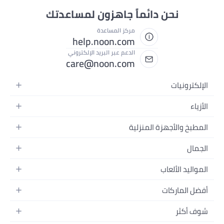
نحن دائماً جاهزون لمساعدتك
مركز المساعدة
help.noon.com
الدعم عبر البريد الإلكتروني
care@noon.com
الإلكترونيات
الهواتف المتحركة
الأزياء
أجهزة التابلت
أحذية رياضية رجالية
المطبخ والأجهزة المنزلية
أجهزة الكمبيوتر المحمولة
أحذية رياضية نسائية
الأجهزة الكبيرة
التلفزيونات
الجمال
الساعات
الأجهزة الصغيرة
سماعات الرأس
العطور
حقائب الظهر
المواليد الألعاب
التخزين
أجهزة الألعاب
العناية بالبشرة
حقائب اليد
أثاث الأطفال
الأثاث
أفضل الماركات
إكسسوارات الجوال
العناية بالشعر
بلوزات نسائية
إكسسوارات التغذية والتدريب
الإضاءة
الأجهزة القابلة للارتداء
أبل
العناية الشخصية
النظارات
شوف أكثر
الحفاضات
أدوات الطبخ
سامسونج
مكياج الوجه