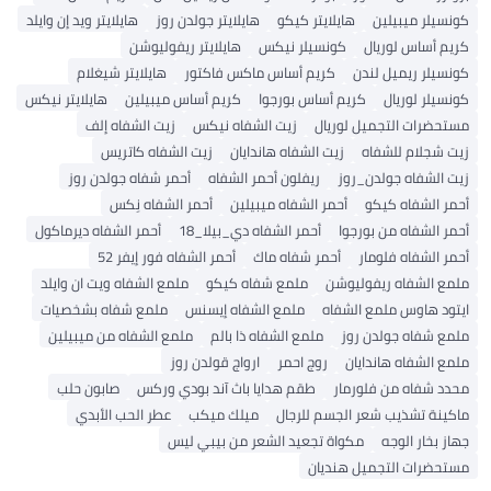
كونسيلر ميبيلين
هايلايتر كيكو
هايلايتر جولدن روز
هايلايتر ويد إن وايلد
كريم أساس لوريال
كونسيلر نيكس
هايلايتر ريفوليوشن
كونسيلر ريميل لندن
كريم أساس ماكس فاكتور
هايلايتر شيغلام
كونسيلر لوريال
كريم أساس بورجوا
كريم أساس ميبيلين
هايلايتر نيكس
مستحضرات التجميل لوريال
زيت الشفاه نيكس
زيت الشفاه إلف
زيت شجلام للشفاه
زيت الشفاه هاندايان
زيت الشفاه كاتريس
زيت الشفاه جولدن_روز
ريفلون أحمر الشفاه
أحمر شفاه جولدن روز
أحمر الشفاه كيكو
أحمر الشفاه ميبيلين
أحمر الشفاه نِكس
أحمر الشفاه من بورجوا
أحمر الشفاه دي_بيلا_18
أحمر الشفاه ديرماكول
أحمر الشفاه فلومار
أحمر شفاه ماك
أحمر الشفاه فور إيفر 52
ملمع الشفاه ريفوليوشن
ملمع شفاه كيكو
ملمع الشفاه ويت ان وايلد
ايتود هاوس ملمع الشفاه
ملمع الشفاه إيسنس
ملمع شفاه بشخصيات
ملمع شفاه جولدن روز
ملمع الشفاه ذا بالم
ملمع الشفاه من ميبيلين
ملمع الشفاه هاندايان
روج احمر
ارواج قولدن روز
محدد شفاه من فلورمار
طقم هدايا باث آند بودي وركس
صابون حلب
ماكينة تشذيب شعر الجسم للرجال
ميلك ميكب
عطر الحب الأبدي
جهاز بخار الوجه
مكواة تجعيد الشعر من بيبي ليس
مستحضرات التجميل هنديان