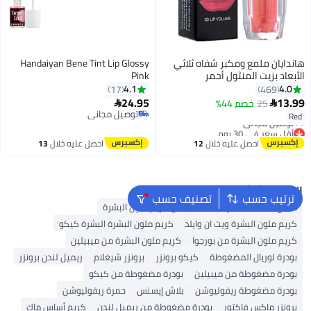
هاندايان ملمع ومكبر شفاه ثلاثي
Handaiyan Bene Tint Lip Glossy
الأبعاد بزيت المنثول أحمر
Pink
4.1
4.0
17
469
24.95
13.99
25
خصم 44%


أقل سعر في 30 يوم
توصيل مجاني
Red
توصيل مجاني
توصيل مجاني
أقل سعر في 30 يوم
احصل عليه خلال
12
احصل عليه خلال
13
اغسطس
اغسطس
البحث الشائع
ترتيب حسب
تصنيف حسب
ملمع شفاه
أحمر شفاه
نيكس كريم ملون البشرة
كريم ملون البشرة ويت ان وايلد
كريم ملون البشرة البشرة كيكو
كريم ملون البشرة من بورجوا
كريم ملون البشرة من ميبيلين
بودرة لوريال المضغوطة
كيكو برونزر
برونزر شيغلام
ريميل لندن برونزر
بودرة مضغوطة من ميبيلين
بودرة مضغوطة من كيكو
بودرة مضغوطة ريفوليوشن
بلاش إيسنس
حمرة ريفوليوشن
برونزر ماكس فاكتور
بودرة مضغوطة من ريميل لندن
كريم أساس ماك