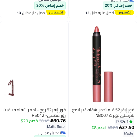
أقل سعر في 7 يوم
توصيل مجاني
خصم إضافي %20
خصم إضافي %20
احصل عليه خلال
13
احصل عليه خلال
13
اغسطس
اغسطس
فور إيفر52 قلم أحمر شفاه غير لامع
فور إيفر52 روج - احمر شفاه فيلفيت
باترفلاي تويرك NB007
روز مطفي- RS012
30.76
38.45
خصم 20%
4.1

73
37.50
Matte Rose
40.80
خصم 8%

10
توصيل مجاني
Matte