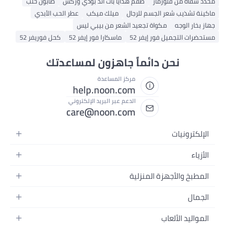
محدد شفاه من فلورمار
طقم هدايا باث آند بودي وركس
صابون حلب
ماكينة تشذيب شعر الجسم للرجال
ميلك ميكب
عطر الحب الأبدي
جهاز بخار الوجه
مكواة تجعيد الشعر من بيبي ليس
مستحضرات التجميل فور إيفر 52
ماسكارا فور إيفر 52
كحل فوريفر 52
نحن دائماً جاهزون لمساعدتك
مركز المساعدة
help.noon.com
الدعم عبر البريد الإلكتروني
care@noon.com
الإلكترونيات
الهواتف المتحركة
الأزياء
أجهزة التابلت
أحذية رياضية رجالية
المطبخ والأجهزة المنزلية
أجهزة الكمبيوتر المحمولة
أحذية رياضية نسائية
الأجهزة الكبيرة
التلفزيونات
الجمال
الساعات
الأجهزة الصغيرة
سماعات الرأس
العطور
حقائب الظهر
المواليد الألعاب
التخزين
أجهزة الألعاب