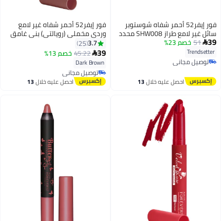
فور إيفر52 أحمر شفاه شوستوبر
فور إيفر52 أحمر شفاه غير لامع
سائل غير لامع طراز SHW008 محدد
وردي مخملي (رويالتي) بني غامق
39
موضة
51
خصم 23%
3.7
25

39
Trendsetter
45.22
خصم 13%

6
توصيل مجاني
Dark Brown
توصيل مجاني
توصيل مجاني
توصيل مجاني
احصل عليه خلال
13
احصل عليه خلال
13
اغسطس
اغسطس