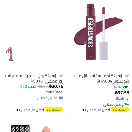
فور إيفر52 أحمر شفاه سائل مات
فور إيفر52 روج - احمر شفاه فيلفيت
شوستوبر SHW004
روز مطفي ، RS016
30.76
38.45
خصم 20%
4.5

4
37.55
Matte Rose

6
توصيل مجاني
Blushing
توصيل مجاني
توصيل مجاني
توصيل مجاني
احصل عليه خلال
13
احصل عليه خلال
13
اغسطس
اغسطس