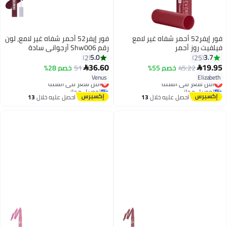
فور إيفر52 أحمر شفاه غير لامع
فور إيفر52 أحمر شفاه غير لامع، لون
فيلفيت روز أحمر
رقم Shw006 أرجواني سادة
5.0
3.7
2
25
36.60
19.95
45.22
خصم 55%
51
خصم 28%


6
Venus
Elizabeth
أقل سعر في السنة
أقل سعر في السنة
توصيل مجاني
توصيل مجاني
أقل سعر في السنة
أقل سعر في السنة
احصل عليه خلال
13
احصل عليه خلال
13
اغسطس
اغسطس