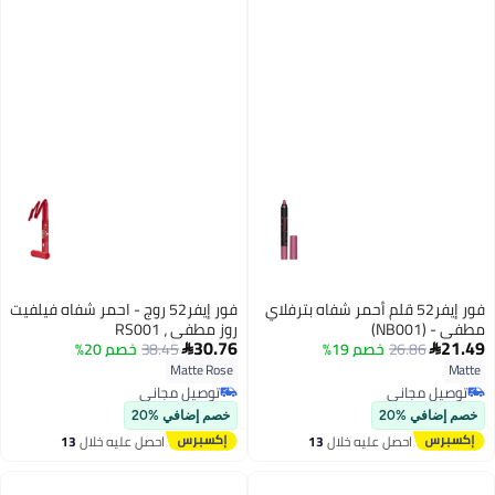
فور إيفر52 قلم أحمر شفاه بترفلاي
فور إيفر52 روج - احمر شفاه فيلفيت
مطفي - (NB001)
روز مطفي ، RS001
30.76
21.49
26.86
خصم 19%
38.45
خصم 20%


Matte Rose
Matte
توصيل مجاني
توصيل مجاني
توصيل مجاني
توصيل مجاني
خصم إضافي %20
خصم إضافي %20
احصل عليه خلال
13
احصل عليه خلال
13
اغسطس
اغسطس