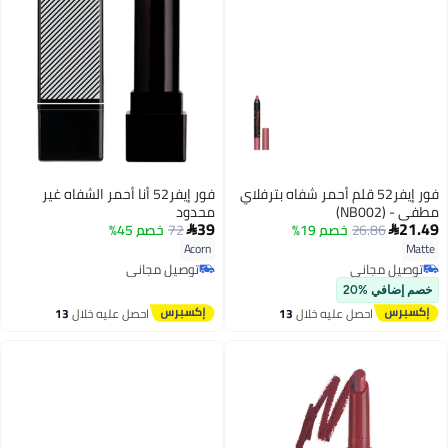
فور إيفر52 قلم أحمر شفاه بترفلاي
فور إيفر52 أنا أحمر الشفاه غير
مطفي - (NB002)
محدود
39
21.49
26.86
خصم 19%
72
خصم 45%


Acorn
Matte
20
توصيل مجاني
توصيل مجاني
توصيل مجاني
توصيل مجاني
خصم إضافي %20
احصل عليه خلال
13
احصل عليه خلال
13
اغسطس
اغسطس