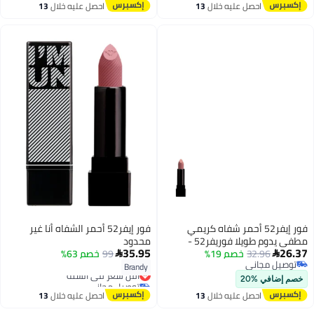
احصل عليه خلال
13
احصل عليه خلال
13
اغسطس
اغسطس
فور إيفر52 أحمر شفاه كريمي
فور إيفر52 أحمر الشفاه أنا غير
مطفي يدوم طويلا فوريفر52 -
محدود
35.95
26.37
IML018
32.96
خصم 19%
99
خصم 63%


توصيل مجاني
Brandy
أقل سعر في السنة
20
توصيل مجاني
توصيل مجاني
خصم إضافي %20
أقل سعر في السنة
احصل عليه خلال
13
احصل عليه خلال
13
اغسطس
اغسطس