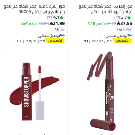
فور إيفر52 أحمر شفاه غير لامع
فور إيفر52 قلم أحمر شفاه غير لامع
فيلفيت روز الأحمر الفاتح
باترفلاي بينج ووتش NB005
4.1
3.7
73
25
21.99
37.55
45.22
خصم 16%
40.80
خصم 46%


10
6
Matte
Light Red
توصيل مجاني
توصيل مجاني
توصيل مجاني
توصيل مجاني
احصل عليه خلال
13
احصل عليه خلال
13
اغسطس
اغسطس