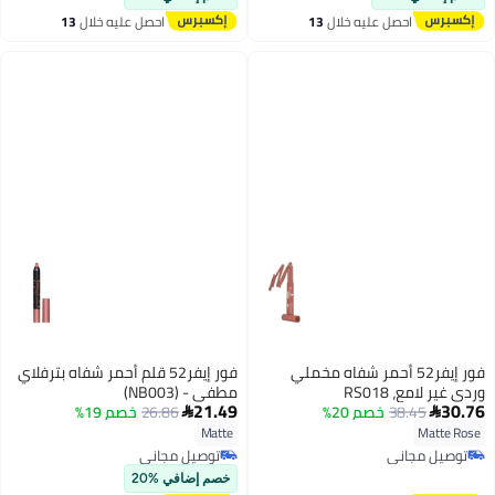
احصل عليه خلال
13
احصل عليه خلال
13
اغسطس
اغسطس
فور إيفر52 أحمر شفاه مخملي
فور إيفر52 قلم أحمر شفاه بترفلاي
وردي غير لامع، RS018
مطفي - (NB003)
21.49
30.76
38.45
خصم 20%
26.86
خصم 19%


Matte
Matte Rose
توصيل مجاني
توصيل مجاني
توصيل مجاني
توصيل مجاني
خصم إضافي %20