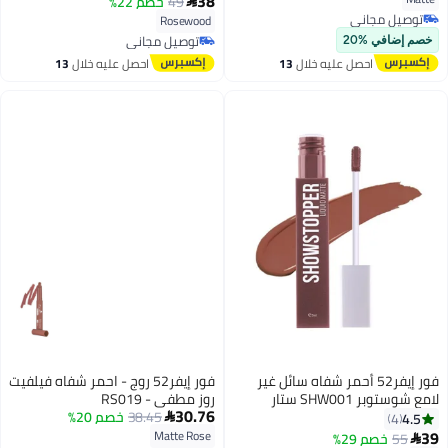
38
49
خصم 22%

توصيل مجاني
Rosewood
توصيل مجاني
توصيل مجاني
خصم إضافي %20
توصيل مجاني
احصل عليه خلال
13
احصل عليه خلال
13
اغسطس
اغسطس
فور إيفر52 أحمر شفاه سائل غير
فور إيفر52 روج - احمر شفاه فيلفيت
لامع شوستوبر SHW001 ستار
روز مطفي - RS019
30.76
38.45
خصم 20%
4.5

4
39
Matte Rose
55
خصم 29%

6