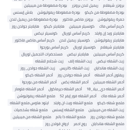
برونزر شيغلام
ريميل لندن برونزر
بودرة مضغوطة من ميبيلين
بودرة مضغوطة من كيكو
بودرة مضغوطة ريفوليوشن
بلاش إيسنس
حمرة ريفوليوشن
برونزر ماكس فاكتور
بودرة مضغوطة من ريميل لندن
كريم أساس ماك
كونسيلر ميبيلين
هايلايتر كيكو
هايلايتر جولدن روز
هايلايتر ويد إن وايلد
كريم أساس لوريال
كونسيلر نيكس
هايلايتر ريفوليوشن
كونسيلر ريميل لندن
كريم أساس ماكس فاكتور
هايلايتر شيغلام
كونسيلر لوريال
كريم أساس بورجوا
كريم أساس ميبيلين
هايلايتر نيكس
مستحضرات التجميل لوريال
زيت الشفاه نيكس
زيت الشفاه إلف
زيت شجلام للشفاه
زيت الشفاه هاندايان
زيت الشفاه كاتريس
زيت الشفاه جولدن_روز
ريفلون أحمر الشفاه
أحمر شفاه جولدن روز
أحمر الشفاه كيكو
أحمر الشفاه ميبيلين
أحمر الشفاه نِكس
أحمر الشفاه من بورجوا
أحمر الشفاه دي_بيلا_18
أحمر الشفاه ديرماكول
أحمر الشفاه فلومار
أحمر شفاه ماك
أحمر الشفاه فور إيفر 52
ملمع الشفاه ريفوليوشن
ملمع شفاه كيكو
ملمع الشفاه ويت ان وايلد
ايتود هاوس ملمع الشفاه
زيت الشفاه من ميبيلين
ملمع الشفاه إيسنس
ملمع شفاه بشخصيات
ملمع شفاه جولدن روز
ملمع الشفاه ذا بالم
ملمع الشفاه من ميبيلين
ملمع الشفاه هاندايان
روج احمر
ارواج قولدن روز