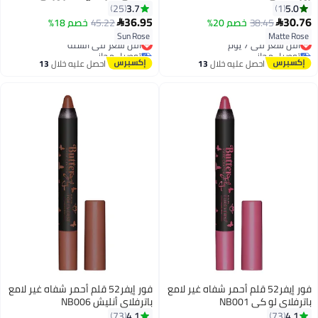
3.7
5.0
25
1
36.95
30.76
38.45
خصم 20%
45.22
خصم 18%


6
Sun Rose
Matte Rose
أقل سعر في 7 يوم
أقل سعر في السنة
توصيل مجاني
توصيل مجاني
أقل سعر في 7 يوم
أقل سعر في السنة
احصل عليه خلال
13
احصل عليه خلال
13
اغسطس
اغسطس
فور إيفر52 قلم أحمر شفاه غير لامع
فور إيفر52 قلم أحمر شفاه غير لامع
باترفلاي لو كي NB001
باترفلاي أنليش NB006
4.1
4.1
73
73