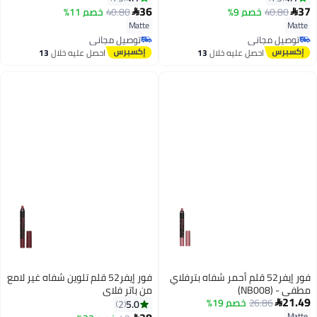
36
37
40.80
خصم 9%
40.80
خصم 11%


10
10
Matte
Matte
توصيل مجاني
توصيل مجاني
توصيل مجاني
توصيل مجاني
احصل عليه خلال
13
احصل عليه خلال
13
اغسطس
اغسطس
فور إيفر52 قلم أحمر شفاه بترفلاي
فور إيفر52 قلم تلوين شفاه غير لامع
مطفي - (NB008)
من باتر فلاي
21.49
26.86
خصم 19%
5.0
2

Matte