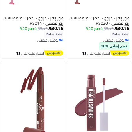
فور إيفر52 روج - احمر شفاة فيلفيت
فور إيفر52 روج - احمر شفاه فيلفيت
روز مطفي - RS020
روز مطفي - RS014
30.76
30.76
38.45
خصم 20%
38.45
خصم 20%


Matte Rose
Matte Rose
توصيل مجاني
توصيل مجاني
توصيل مجاني
توصيل مجاني
خصم إضافي %20
احصل عليه خلال
13
احصل عليه خلال
13
اغسطس
اغسطس