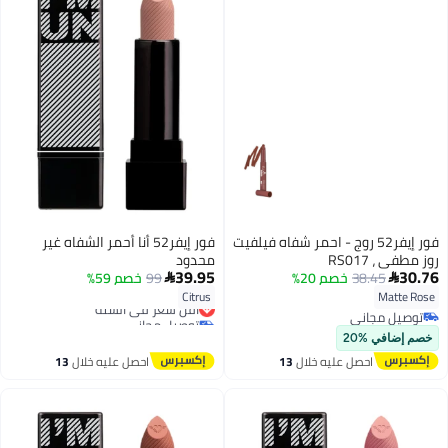
فور إيفر52 روج - احمر شفاه فيلفيت
فور إيفر52 أنا أحمر الشفاه غير
روز مطفي ، RS017
محدود
39.95
30.76
38.45
خصم 20%
99
خصم 59%


Citrus
Matte Rose
أقل سعر في السنة
20
توصيل مجاني
توصيل مجاني
توصيل مجاني
أقل سعر في السنة
خصم إضافي %20
احصل عليه خلال
13
احصل عليه خلال
13
اغسطس
اغسطس