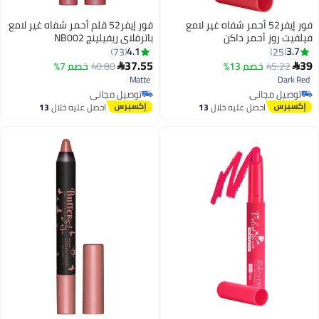
فور إيفر52 أحمر شفاه غير لامع
فور إيفر52 قلم أحمر شفاه غير لامع
فيلفيت روز أحمر داكن
باترفلاي ريفيلينج NB002
4.1
3.7
73
25
37.55
39
45.22
خصم 13%
40.80
خصم 7%


10
6
Matte
Dark Red
توصيل مجاني
توصيل مجاني
توصيل مجاني
توصيل مجاني
احصل عليه خلال
13
احصل عليه خلال
13
اغسطس
اغسطس