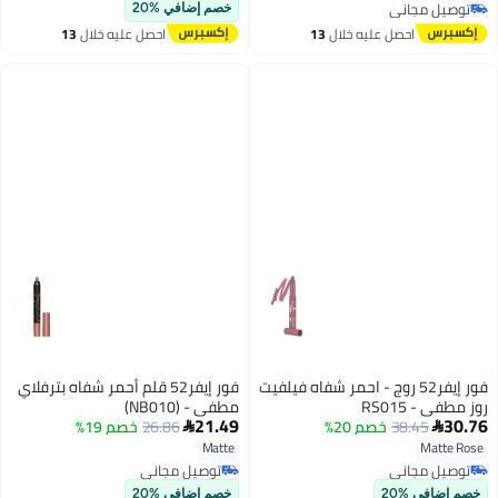
توصيل مجاني
توصيل مجاني
خصم إضافي %20
توصيل مجاني
احصل عليه خلال
13
احصل عليه خلال
13
اغسطس
اغسطس
فور إيفر52 روج - احمر شفاه فيلفيت
فور إيفر52 قلم أحمر شفاه بترفلاي
روز مطفي - RS015
مطفي - (NB010)
21.49
30.76
38.45
خصم 20%
26.86
خصم 19%


Matte
Matte Rose
توصيل مجاني
توصيل مجاني
توصيل مجاني
توصيل مجاني
خصم إضافي %20
خصم إضافي %20