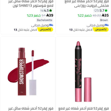
فور إيفر52 أحمر شفاه غير لامع
فور إيفر52 أحمر شفاه سائل غير
مخملي (برونيت روز) بني
لامع شوستوبر SHW013 لون
باتشيلوريت
4.5
3.7
4
25
39
35
45.22
خصم 22%
51
خصم 23%


6
6
Bachelorette
Brown
توصيل مجاني
توصيل مجاني
توصيل مجاني
توصيل مجاني
احصل عليه خلال
13
احصل عليه خلال
13
اغسطس
اغسطس
فور إيفر52 قلم أحمر شفاه غير لامع
فور إيفر52 أحمر شفاه سائل غير