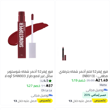
فور إيفر52 قلم أحمر شفاه بترفلاي
فور إيفر52 أحمر شفاه شوستوبر
مطفي - (NB013)
سائل غير لامع طراز SHW003 أوه لا
21.49
26.86
خصم 19%
لا
4.5
4

37
Matte
51
خصم 27%

توصيل مجاني
Oh La La
توصيل مجاني
توصيل مجاني
خصم إضافي %20
توصيل مجاني
احصل عليه خلال
13
احصل عليه خلال
13
اغسطس
اغسطس