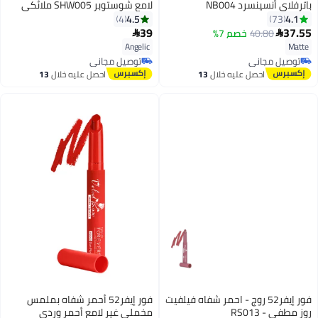
باترفلاي أنسينسرد NB004
لامع شوستوبر SHW005 ملائكي
4.5
4.1
4
73
39
37.55
40.80
خصم 7%


6
10
Angelic
Matte
توصيل مجاني
توصيل مجاني
توصيل مجاني
توصيل مجاني
احصل عليه خلال
13
احصل عليه خلال
13
اغسطس
اغسطس
فور إيفر52 روج - احمر شفاه فيلفيت
فور إيفر52 أحمر شفاه بملمس
روز مطفي - RS013
مخملي غير لامع أحمر وردي