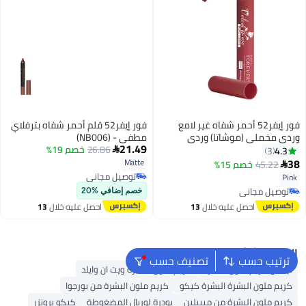
فور إيفر52 أحمر شفاه غير لامع
فور إيفر52 قلم أحمر شفاه بترفلاي
وردي مخملي (موشاتا) وردي
مطفي - (NB006)
21.49
26.86
خصم 19%
4.3

3
38
Matte
45.22
خصم 15%

توصيل مجاني
Pink
توصيل مجاني
توصيل مجاني
خصم إضافي %20
توصيل مجاني
احصل عليه خلال
13
احصل عليه خلال
13
اغسطس
اغسطس
البحث الشائع
ترتيب حسب
تصنيف حسب
نيكس كريم ملون البشرة
كريم ملون البشرة ويت ان وايلد
كريم ملون البشرة البشرة كيكو
كريم ملون البشرة من بورجوا
كريم ملون البشرة من ميبيلين
بودرة لوريال المضغوطة
كيكو برونزر