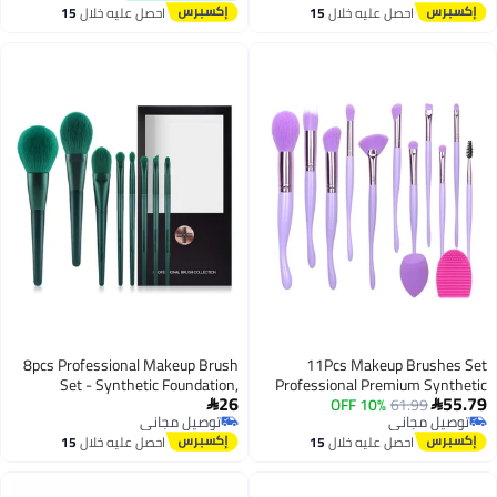
فاخرة مع حقيبة
مجموعات للسفر
احصل عليه خلال
15
احصل عليه خلال
15
اغسطس
اغسطس
8pcs Professional Makeup Brush
11Pcs Makeup Brushes Set
Set - Synthetic Foundation,
Professional Premium Synthetic
26
55.79
Concealer, Blending & Eye Shadow
Foundation Powder Blending
10% OFF
61.99


توصيل مجاني
توصيل مجاني
Tools for Flawless Application
Contour Concealers Eye Shadow
توصيل مجاني
توصيل مجاني
احصل عليه خلال
15
احصل عليه خلال
15
Tools with Sponge and Brush
اغسطس
اغسطس
Cleaner Mat