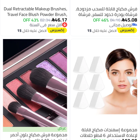
فرش مكياج قابلة للسحب مزدوجة،
Dual Retractable Makeup Brushes,
فرشاة بودرة خدود للسفر، فرشاة
Travel Face Blush Powder Brush,
46.17
45.08
84.16
46% OFF
خافي عيوب مزدوجة الطرف
82.34
43% OFF
Double-Ended Foundation


أقل سعر في السنة
توصيل مجاني
Concealer Brush
توصيل مجاني
توصيل مجاني
احصل عليه خلال
15
احصل عليه خلال
15
أقل سعر في السنة
اغسطس
اغسطس
عرض
مجموعة إسفنجات مكياج قابلة
مجموعة فرش مكياج بلون أحمر
لإعادة الاستخدام، 6 قطع خلاطات