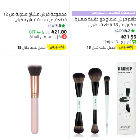
تخفيضات الاستعداد للمدرسة
مجموعة فرش مكياج مكونة من 12
طقم فرش مكياج مع حقيبة صغيرة
قطعة، مجموعة فرش مكياج
مكون من 18 قطعة ذهبي
احترافية، فرشاة كريم أساس
3.6
14
أقل سعر في 30 يوم
4.2
400
متميزة، مزج بودرة الوجه، أحمر
21.80
44% OFF
39

توصيل مجاني
أقل سعر في السنة
2
21.55
الخدود، خافي العيوب، فرشاة ظلال

تم بيع +10 مؤخرًا
توصيل مجاني
العيون، مجموعة فرش المكياج،
أقل سعر في 30 يوم
أقل سعر في السنة
أدوات المكياج
احصل عليه خلال
15
احصل عليه خلال
15
اغسطس
اغسطس