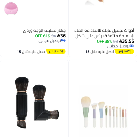
أدوات تجميل قابلة للاتحاد مع الماء
جهاز تنظيف الوجه وردي
36
بإسفنجة منتفخة برأس على شكل
94
61% OFF

35.55
توصيل مجاني
58
38% OFF
فطر مع مقبض وردي

توصيل مجاني
توصيل مجاني
توصيل مجاني
احصل عليه خلال
15
احصل عليه خلال
15
اغسطس
اغسطس