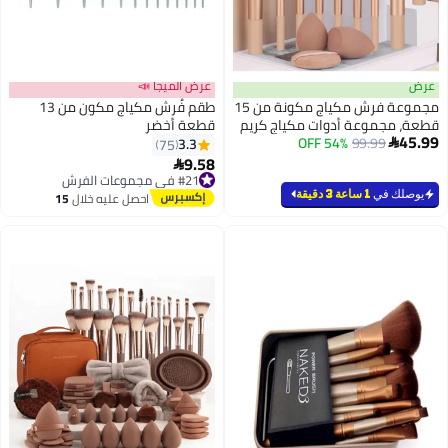
عرض
عرض الميجا 📣
مجموعة فرش مكياج مكونة من 15
طقم فُرش مكياج مكون من 13
قطعة، مجموعة أدوات مكياج كريم
قطعة أخضر
45.99
الأساس
99.99
54% OFF
3.3
75

9.58

#21 في مجموعات الفرش
أقل سعر في 30 يوم
يوصلك في
1 ساعة 3 دقيقة
احصل عليه خلال
15
توصيل مجاني
اغسطس
تم بيع +40 مؤخرًا
#21 في مجموعات الفرش