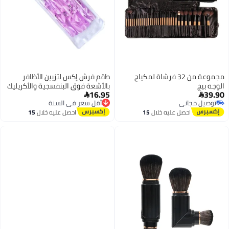
مجموعة من 32 فرشاة لمكياج
طقم فرش إكس لتزيين الأظافر
الوجه بيج
بالأشعة فوق البنفسجية والأكريليك
16.95
39.90
من 7 قطع


أقل سعر في السنة
توصيل مجاني
توصيل مجاني
توصيل مجاني
احصل عليه خلال
15
احصل عليه خلال
15
أقل سعر في السنة
اغسطس
اغسطس