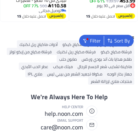
53.99
نبيذي من 10 قطع - شعيرات
139.97
61% OFF
تجميل مثلثة للأساس والكونسيلر،

أقل سعر في 30 يوم
110.58
500
77% OFF
صناعية ناعمة للوجه والعينين
قطع طلاء وجه ناعمة للفنانين

توصيل مجاني
توصيل مجاني
أقل سعر في 30 يوم
توصيل مجاني
احصل عليه خلال
15
احصل عليه خلال
15
اغسطس
اغسطس
Popular Searches
Filter
Sort By
أدوات مكياج إيكو تولز
أدوات مكياج كيكو
أدوات ماكياج ريل تكنيك
فرشاة مكياج كيكو
فرشاة مكياج ريل تكنيك
فرشاة مكياج من إيكو تولز
طقم هدايا باث آند بودي وركس
صابون حلب
ماكينة تشذيب شعر الجسم للرجال
ميلك ميكب
عطر الحب الأبدي
جهاز بخار الوجه
مكواة تجعيد الشعر من بيبي ليس
ملاي IPL
منتجات ملاي لإزالة الشعر
We're Always Here To Help
HELP CENTER
help.noon.com
EMAIL SUPPORT
care@noon.com