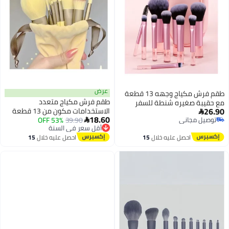
عرض
طقم فرش مكياج وجهه 13 قطعة
طقم فرش مكياج متعدد
مع حقيبة صغيره شنطة للسفر
26.90
الاستخدامات مكون من 13 قطعة

18.60
توصيل مجاني
أصفر وردي
39.90
53% OFF

أقل سعر في السنة
توصيل مجاني
توصيل مجاني
احصل عليه خلال
15
احصل عليه خلال
15
أقل سعر في السنة
اغسطس
اغسطس