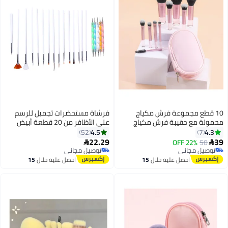
10 قطع مجموعة فرش مكياج
فرشاة مستحضرات تجميل للرسم
محمولة مع حقيبة فرش مكياج
على الأظافر من 20 قطعة أبيض
محمولة بحجم مناسب للسفر فرش
4.5
4.3
52
7
مكياج احترافية للنساء والفتيات
22.29
39
22% OFF
50


2
توصيل مجاني
توصيل مجاني
توصيل مجاني
توصيل مجاني
احصل عليه خلال
15
احصل عليه خلال
15
اغسطس
اغسطس