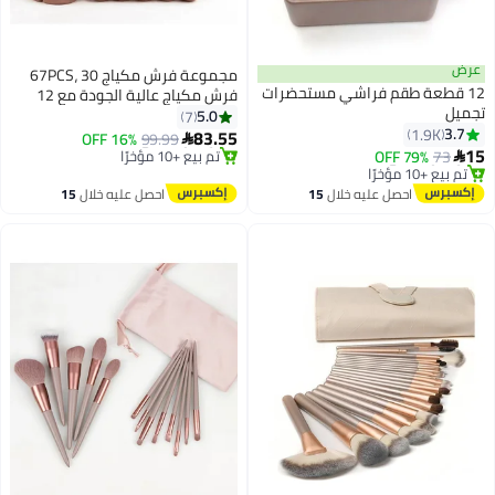
عرض
مجموعة فرش مكياج 67PCS، 30
12 قطعة طقم فراشي مستحضرات
فرش مكياج عالية الجودة مع 12
#45 في مجموعات الفرش
تجميل
إسفنجة تجميل وباف بودرة، وسادة
5.0
7
#32 في مجموعات الفرش
توصيل مجاني
3.7
1.9K
تنظيف فرش مع حقيبة مكياج
83.55
16% OFF
99.99

توصيل مجاني
تم بيع +10 مؤخرًا
2
15
مقاومة للماء متعددة الأقسام بلون
79% OFF
73

تم بيع +10 مؤخرًا
#45 في مجموعات الفرش
القهوة
#32 في مجموعات الفرش
احصل عليه خلال
15
احصل عليه خلال
15
اغسطس
اغسطس