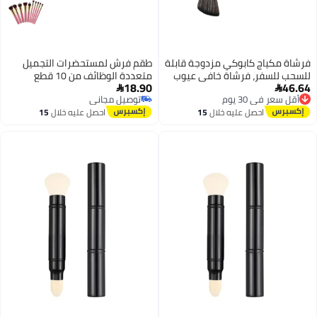
فرشاة مكياج كابوكي مزدوجة قابلة
طقم فرش لمستحضرات التجميل
للسحب للسفر، فرشاة خافي عيوب
متعددة الوظائف من 10 قطع
18.90
46.64
وفرشاة أساس مزدوجة مع غطاء


أقل سعر في 30 يوم
توصيل مجاني
لتطبيق أحمر الخدود، البرونزر،
توصيل مجاني
توصيل مجاني
احصل عليه خلال
15
احصل عليه خلال
15
والبودرة الخالية من العيوب.
أقل سعر في 30 يوم
اغسطس
اغسطس