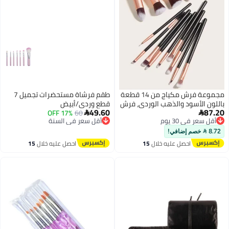
مجموعة فرش مكياج من 14 قطعة
طقم فرشاة مستحضرات تجميل 7
باللون الأسود والذهب الوردي، فرش
قطع وردي/أبيض
49.60
87.20
أساس وظل عين وحاجب احترافية
60
17% OFF


أقل سعر في 30 يوم
أقل سعر في السنة
لمكياج الوجه الكامل، أدوات تجميل
توصيل مجاني
توصيل مجاني
اصطناعية عالية الجودة
أقل سعر في 30 يوم
أقل سعر في السنة
8.72  خصم إضافي!
احصل عليه خلال
15
احصل عليه خلال
15
اغسطس
اغسطس