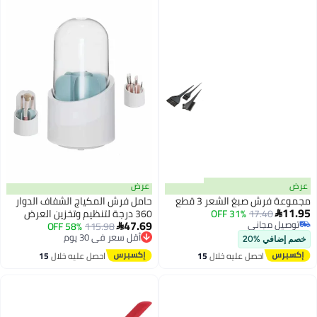
عرض
عرض
مجموعة فرش صبغ الشعر 3 قطع
حامل فرش المكياج الشفاف الدوار
11.95
17.40
31% OFF
360 درجة لتنظيم وتخزين العرض

47.69
توصيل مجاني
58% OFF
115.98

أقل سعر في 30 يوم
توصيل مجاني
توصيل مجاني
خصم إضافي %20
أقل سعر في 30 يوم
احصل عليه خلال
15
احصل عليه خلال
15
اغسطس
اغسطس