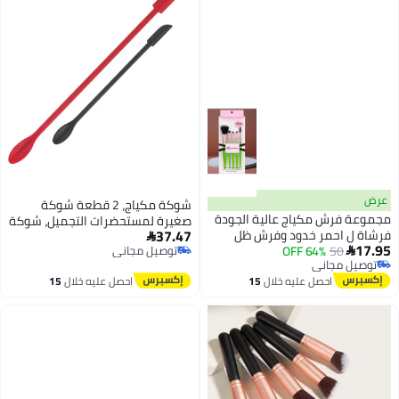
عرض
شوكة مكياج، 2 قطعة شوكة
مجموعة فرش مكياج عالية الجودة
صغيرة لمستحضرات التجميل، شوكة
37.47
فرشاة ل احمر خدود وفرش ظل
سيليكون صغيرة، شوكة تجميل

17.95
50
64% OFF
عيون وفرشة الحواجب طقم فرشه
توصيل مجاني

قابلة لإعادة الاستخدام، شوكة
توصيل مجاني
توصيل مجاني
مكونة من 5 قطع فرشاه مكياج
صغيرة، شوكة لزجاجة رقيقة، فرشاة
توصيل مجاني
احصل عليه خلال
15
احصل عليه خلال
15
متعدد الألوان
لاستخراج ماكياج آخر، لللotion
اغسطس
اغسطس
وقاعدة المكياج، أسود وحمر