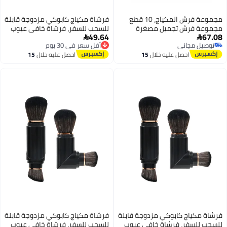
مجموعة فرش المكياج، 10 قطع
فرشاة مكياج كابوكي مزدوجة قابلة
مجموعة فرش تجميل مصغرة
للسحب للسفر، فرشاة خافي عيوب
49.64
67.08
كاملة الوظائف سهلة الحمل،
وفرشاة أساس مزدوجة مع غطاء


أقل سعر في 30 يوم
توصيل مجاني
فرشاة ظلال العيون لدمج الكونسيلر
لتطبيق أحمر الخدود، البرونزر،
توصيل مجاني
توصيل مجاني
احصل عليه خلال
15
احصل عليه خلال
15
والحواجب والرموش وكحل العيون،
والبودرة الخالية من العيوب.
أقل سعر في 30 يوم
اغسطس
اغسطس
فرش مكياج صناعية ممتازة مع
حقيبة
فرشاة مكياج كابوكي مزدوجة قابلة
فرشاة مكياج كابوكي مزدوجة قابلة
للسحب للسفر، فرشاة خافي عيوب
للسحب للسفر، فرشاة خافي عيوب