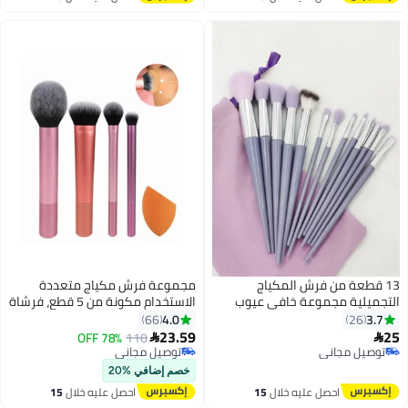
اغسطس
اغسطس
13 قطعة من فرش المكياج
مجموعة فرش مكياج متعددة
التجميلية مجموعة خافي عيوب
الاستخدام مكونة من 5 قطع، فرشاة
الأساس وظلال العيون الحاجب /
كريم أساس وأحمر الخدود وخافي
4.0
3.7
66
26
فرشاة تحديد العين / فرش كونتور
عيوب العين، متعددة الألوان
23.59
25
78% OFF
110


5
العين
توصيل مجاني
توصيل مجاني
توصيل مجاني
توصيل مجاني
خصم إضافي %20
احصل عليه خلال
15
احصل عليه خلال
15
اغسطس
اغسطس