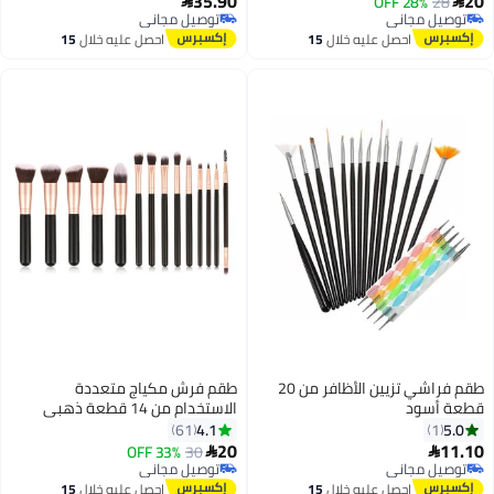
35.90
20
28% OFF
28


مانيكير وباديكير.
توصيل مجاني
توصيل مجاني
توصيل مجاني
توصيل مجاني
احصل عليه خلال
15
احصل عليه خلال
15
اغسطس
اغسطس
طقم فراشي تزيين الأظافر من 20
طقم فرش مكياج متعددة
قطعة أسود
الاستخدام من 14 قطعة ذهبي
وردي/أسود
4.1
5.0
61
1
20
11.10
33% OFF
30


توصيل مجاني
توصيل مجاني
توصيل مجاني
توصيل مجاني
احصل عليه خلال
15
احصل عليه خلال
15