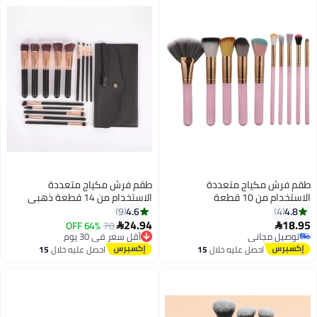
طقم فرش مكياج متعددة
طقم فرش مكياج متعددة
الاستخدام من 10 قطعة
الاستخدام من 14 قطعة ذهبي
وردي/أسود
4.6
4.8
9
4
24.94
18.95
64% OFF
70


أقل سعر في 30 يوم
توصيل مجاني
توصيل مجاني
توصيل مجاني
احصل عليه خلال
15
احصل عليه خلال
15
أقل سعر في 30 يوم
اغسطس
اغسطس