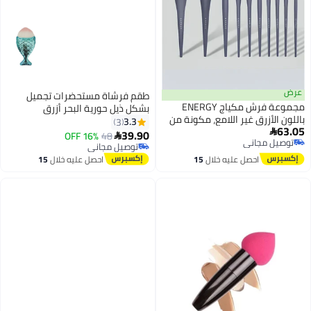
عرض
طقم فرشاة مستحضرات تجميل
مجموعة فرش مكياج ENERGY
بشكل ذيل حورية البحر أزرق
باللون الأزرق غير اللامع، مكونة من
3.3
3
63.05
10 قطع - شعيرات ناعمة للوجه

39.90
16% OFF
48

توصيل مجاني
والعينين
توصيل مجاني
توصيل مجاني
توصيل مجاني
احصل عليه خلال
15
احصل عليه خلال
15
اغسطس
اغسطس