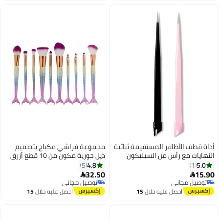
أداة قطف الأظافر المستقيمة ثنائية
مجموعة فراشي مكياج بتصميم
النهايات مع رأس من السيليكون
ذيل حورية مكون من 10 قطع أزرق
لملصق ثلاثي الأبعاد R ملصق أحجار
4.8
5.0
5
1
ملصق الماء أدوات قطف الأظافر
32.50
15.90


2
المعدنية باللون الوردي
توصيل مجاني
توصيل مجاني
توصيل مجاني
توصيل مجاني
احصل عليه خلال
15
احصل عليه خلال
15
اغسطس
اغسطس