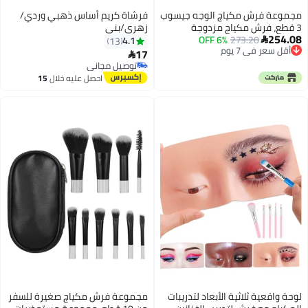
مجموعة فرش مكياج الوجه جيسوب
فرشاة كريم أساس ذهبي وردي/
3 قطع، فرش مكياج مزدوجة
زهري/بني
254.08
273.20
6% OFF
الأطراف للكونتور والبلاش والهايلايت
4.1
13

أقل سعر في 7 يوم
والكونسيلر، فرش نباتية فاخرة، لون
17

أقل سعر في 7 يوم
سماوي فاقع T503
توصيل مجاني
توصيل مجاني
احصل عليه خلال
15
اغسطس
لوحة واقعية ثلاثية الأبعاد لتدريبات
مجموعة فرش مكياج صغيرة للسفر