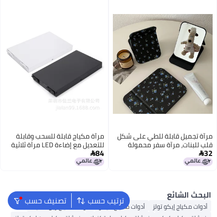
ى شكل
مرآة مكياج قابلة للسحب وقابلة
لة
للتعديل مع إضاءة LED مرآة ثلاثية
84
ة
الجوانب قابلة للطي مرآة ثلاثية

يين
الرؤية
ترتيب حسب
تصنيف حسب
ت مكياج كيكو
أدوات ماكياج ريل تكنيك