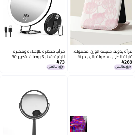
حمولة،
مرآب مجهزة بالإضاءة ومكبرة
رآة
للرؤية: قطر 6 بوصات وتكبير 30
73
ضعف - تصميم صغير مناسب للسفر

مع 3 أكواس شفط وقاعدة قابلة
للتعديل للاستخدام في روتينات
ماكياج العناية بالبشرة والاهتمام
بالظاهر