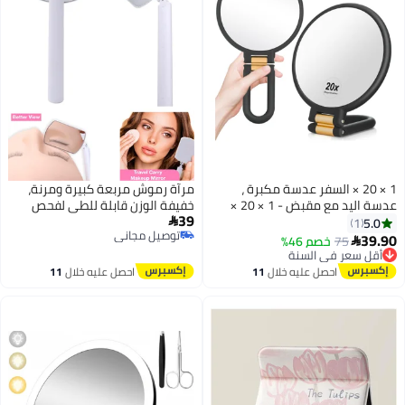
 ،
مرآة رموش مربعة كبيرة ومرنة،
عدسة اليد مع مقبض - 1 × 20 ×
خفيفة الوزن قابلة للطي لفحص
39
بض
مستحضرات التجميل للسفر

توصيل مجاني
توصيل مجاني
تحضرات
احصل عليه خلال
11
اغسطس