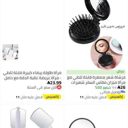
مرآة طاولة بيضاء كبيرة قابلة للطي
لطي مع
- مرآة عريضة عالية الدقة مع حامل
23.99
يرات
أقل سعر في السنة
قابل للتعديل للمنزل والسفر

 ل
توصيل مجاني
أقل سعر في السنة
 والمكتب
احصل عليه خلال
11
ت
اغسطس
الشعر
الرأس