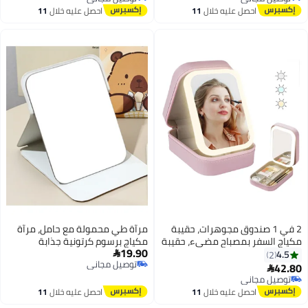
توصيل مجاني
احصل عليه خلال
11
للاستخدام المنزلي والمكتبي
اغسطس
والسفر
حقيبة
مرآة طي محمولة مع حامل، مرآة
 حقيبة
مكياج برسوم كرتونية جذابة
19.90
للطالبات والسفر مقاس 21*15 سم

توصيل مجاني
ات
توصيل مجاني
ساء قابلة
احصل عليه خلال
11
اغسطس