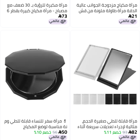
عالية
مرآة مكبرة للرؤية بـ 30 ضعف مع
ن قش
مصباح - مرآة مكياج كبيرة بقطر 6
73
لة للطي
بوصات، مرآة سفر صغيرة الحجم

بمكبر للرؤية عالي، مع 3 أكواء
امتصاص وقاعدة قابلة للتعديل
م،
💄 مرآة سفر للنساء قابلة للطي وم
أثناء
نة مناسبة لوضع المكياج
50
56
خصم 10%
