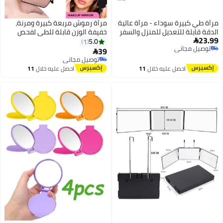
 عالية
مرآة رموش مربعة كبيرة ومرنة،
والسفر
خفيفة الوزن قابلة للطي لفحص
مستحضرات التجميل للسفر
5.0
1
39

توصيل مجاني
توصيل مجاني
احصل عليه خلال
11
اغسطس