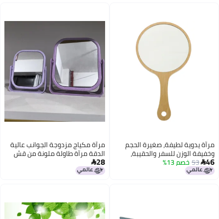
حجم
مرآة مكياج مزدوجة الجوانب عالية
ة،
الدقة مرآة طاولة ملونة من قش
28
القمح مرآة قابلة للطي كبيرة

مربعة مرآة الأميرة