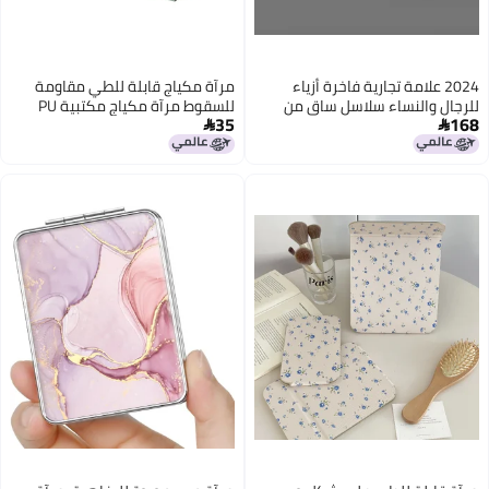
اء
مرآة مكياج قابلة للطي مقاومة
 من
للسقوط مرآة مكياج مكتبية PU
35
للون
تحمل الشعار
