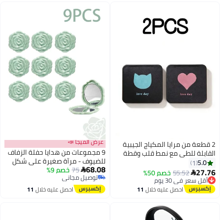
عرض الميجا 📣
جيبية
9 مجموعات من هدايا حفلة الزفاف
وقطة
للضيوف - مرآة صغيرة على شكل
ة
68.08
75
خصم 9%
وردة بالجملة مع بطاقات شكر

توصيل مجاني
وحقائب أورجانزا هدايا تذكارية لحفل
توصيل مجاني
الزفاف (أخضر)
احصل عليه خلال
11
اغسطس