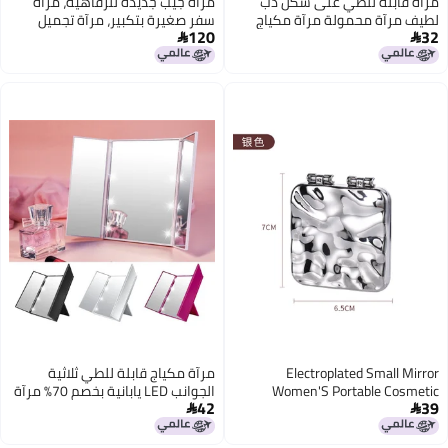
دب
مرآة جيب جديدة للرفاهية، مرآة
ياج
سفر صغيرة بتكبير، مرآة تجميل
120
رآة
محمولة مزدوجة الوجه مع تكبير

للاستخدام اليومي
مرآة مكياج قابلة للطي ثلاثية
W
الجوانب LED يابانية بخصم 70% مرآة
42
Mir
محمولة مرآة تجميل مكتبية قابلة

للطي مرآة مكياج LED
Ha