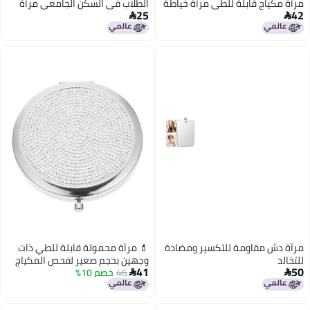
 خياطة
الطلاب في السكن الجامعي مرآة
25
 مرآة
مكياج مكتبية مرآة محمولة قابلة

للطي
ومضادة
💄 مرآة محمولة قابلة للطي ذات
وجهين بحجم صغير لفحص المكياج
41
46
خصم 10%
