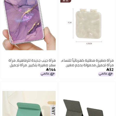
للنساء،
مرآة جيب جديدة للرفاهية، مرآة
غير،
سفر صغيرة بتكبير، مرآة تجميل
144
ة
محمولة مزدوجة الوجه مع تكبير

طلاب
للاستخدام اليومي