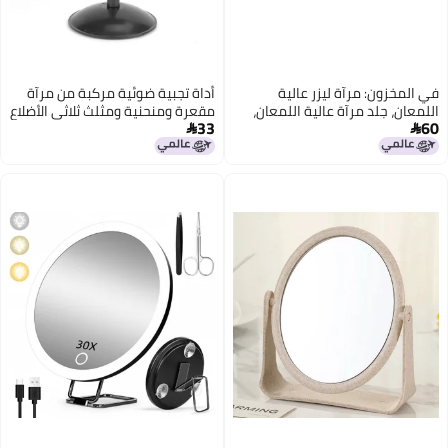
أداة تجبية ضوئية مركبة من مرآة
عان،
مقعرة ومنحنية ومثلث ثلاثي الأضلاع
33
س، جلد
عالية الشفافية (المرآة المقعرة)

 مادة