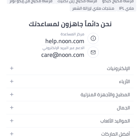
مكياج ريل تكنيك
فرشاة مكياج من إيكو تولز
لة الشعر
اً جاهزون لمساعدتك
مركز المساعدة
help.noon.com
الدعم عبر البريد الإلكتروني
care@noon.com
لية
لة