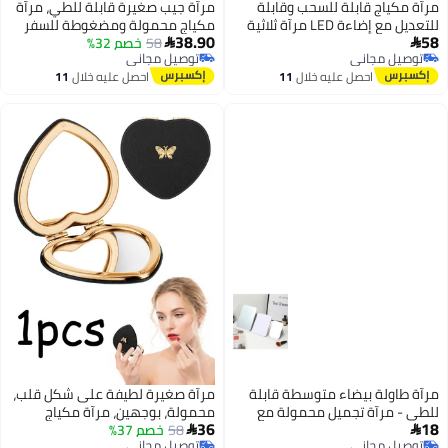
بلة
مرآة جيب صغيرة قابلة للطي، مرآة
 LED مرآة ثلاثية
مكياج محمولة ومضغوطة للسفر
38.90
58
خصم 32%
والحقائب، 4 قطع مرايا ملونة

توصيل مجاني
للحفلات والهدايا
توصيل مجاني
احصل عليه خلال
11
اغسطس
ابلة
مرآة صغيرة لطيفة على شكل قلب،
 مع
محمولة، بوجهين، مرآة مكياج
36
58
خصم 37%
صغيرة قابلة للطي، مكبرة 1X/2X،

توصيل مجاني
مناسبة للسفر، للنساء والفتيات،