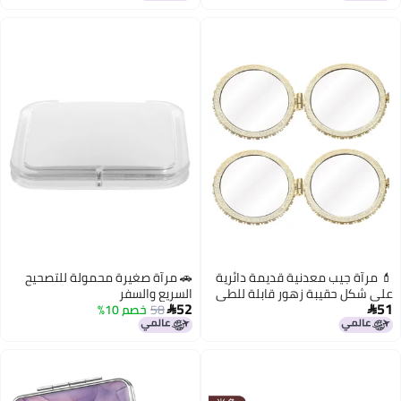
دائرية
🚗 مرآة صغيرة محمولة للتصحيح
 للطي
السريع والسفر
52
58
خصم 10%
