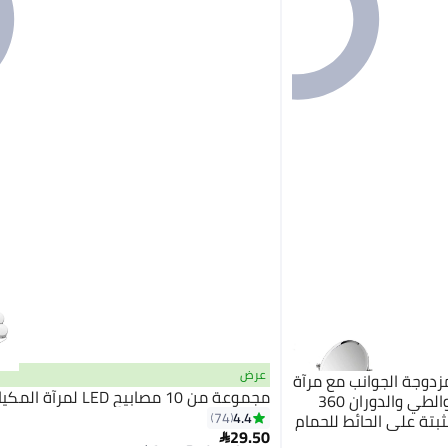
عرض
قاس 8 بوصات مزدوجة الجوانب مع مرآة
مجموعة من 10 مصابيح LED لمرآة المكياج
مكبرة 5 مرات، قابلة للتمدد والطي والدوران 360
4.4
74
ثبتة على الحائط للحمام
#25 في مرايا التجميل
29.50
أقل سعر في 30 يوم
 (فضية)
