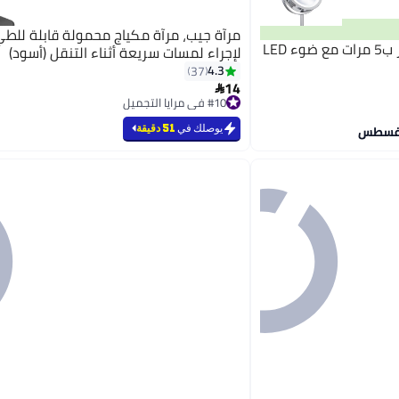
مرآة جيب، مرآة مكياج محمولة قابلة لل
مرآة ماكياج للوجه بتكبير أكبر ب5 مرات مع ضوء LED
لإجراء لمسات سريعة أثناء التنقل (أسود)
4.3
37
14

3
#10 في مرايا التجميل
تم بيع +20 مؤخرًا
#10 في مرايا التجميل
يوصلك في
51 دقيقة