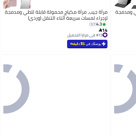
طي ومدمجة
مرآة جيب، مرآة مكياج محمولة قابلة للطي ومدمجة
لإجراء لمسات سريعة أثناء التنقل (وردي)
4.3
37
14

3
#15 في مرايا التجميل
تم بيع +20 مؤخرًا
#15 في مرايا التجميل
يوصلك في
51 دقيقة