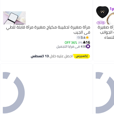
آة صغيرة
مرآة صغيرة لحقيبة مكياج صغيرة مرآة قابلة للطي
الجوانب
في الجيب
 للنساء
3.4
9
16
36% OFF
25

2
#38 في مرايا التجميل
توصيل مجاني
#38 في مرايا التجميل
احصل عليه خلال
13 اغسطس