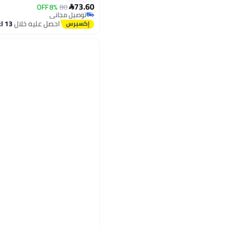
73.60
8% OFF
80

توصيل مجاني
توصيل مجاني
احصل عليه خلال
13 اغسطس