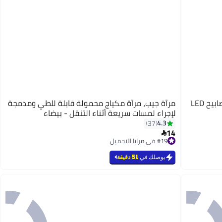
مرآة محمولة لمستحضرات التجميل مع مصابيح LED
مرآة جيب، مرآة مكياج محمولة قابلة للطي ومدمجة
لإجراء لمسات سريعة أثناء التنقل - بيضاء
4.3
37
14

3
#19 في مرايا التجميل
تم بيع +10 مؤخرًا
#19 في مرايا التجميل
يوصلك في
51 دقيقة