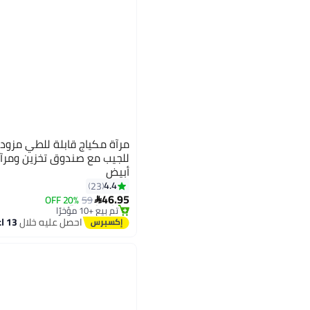
أبيض
4.4
23
#28 في مرايا التجميل
46.95
توصيل مجاني
20% OFF
59

تم بيع +10 مؤخرًا
#28 في مرايا التجميل
احصل عليه خلال
13 اغسطس