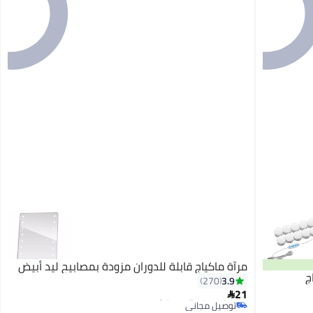
مرآة ماكياج قابلة للدوران مزودة بمصابيح ليد أبيض
3.9
270
#27 في مرايا التجميل
21
أقل سعر في 30 يوم

توصيل مجاني