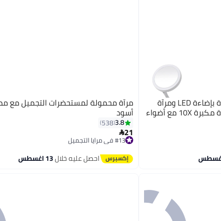
مرآة مكياج قابلة للطي مزودة بإضاءة LED ومرآة
للجيب مع صندوق تخزين ومرآة مكبرة 10X مع أضواء
أسود
3.8
538
21

#13 في مرايا التجميل
أقل سعر في 7 يوم
توصيل مجاني
احصل عليه خلال
13 اغسطس
تم بيع +20 مؤخرًا
#13 في مرايا التجميل