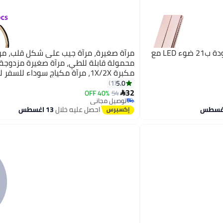
مرآة زينة بشاشة باللمس مزودة ب21 ضوء LED مع
مرآة صغيرة، مرآة جيب على شكل قلب، مر
محمولة قابلة للطي، مرآة صغيرة مزدوجة 
مكبرة 1X/2X، مرآة مكياج سوداء للسفر
والفتيات
5.0
1
32
40% OFF
54

توصيل مجاني
توصيل مجاني
احصل عليه خلال
13 اغسطس