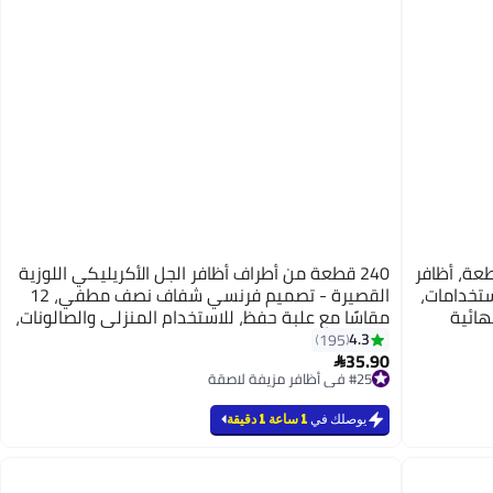
عية بورجوندي مكونة من 24 قطعة، أظافر
240 قطعة من أطراف أظافر الجل الأكريليكي اللوزية
ستخدامات،
القصيرة - تصميم فرنسي شفاف نصف مطفي، 12
نهائية
مقاسًا مع علبة حفظ، للاستخدام المنزلي والصالونات،
تمديد الأظافر، لوزي قصير
4.3
195
8
35.90

#25 في أظافر مزيفة لاصقة
#25 في أظافر مزيفة لاصقة
يوصلك في
1 ساعة 1 دقيقة