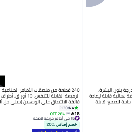
درجة بلون البشرة،
240 قطعة من ملصقات الأظافر الصناعية 
 نهائية قابلة لإعادة
الرفيعة القابلة للتنفس، 10 أورا
 حاجة للصمغ، قابلة
فائقة الالتصاق على الوجهين (جيلي جل أل
مرنة للأظافر الصناعية المصنوعة من الأكري
4.4
120
18
شريط مانيكير (240 قطعة)
28% OFF
25

#5 في أظافر مزيفة لاصقة
بتخلّص بسرعة
خصم إضافي %20
#5 في أظافر مزيفة لاصقة