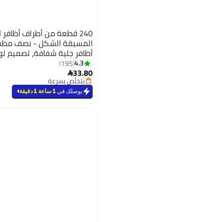
240 قطعة من أطراف أظافر 
المسبقة الشكل - نصف مطفي
أظافر جلية شفافة، تصميم ل
مجموعة تمديد أظافر للاستخد
4.3
195
8
33.80

بتخلّص بسرعة
تم بيع +340 مؤخرًا
يوصلك في
1 ساعة 1 دقيقة
بتخلّص بسرعة