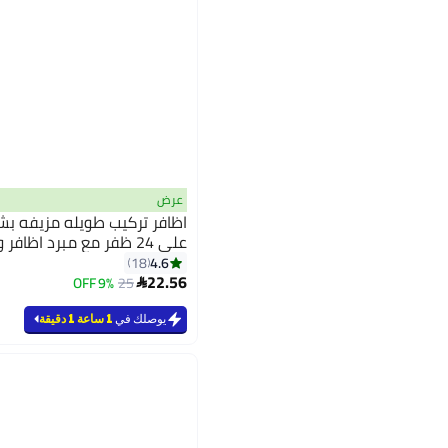
عرض
اظافر تركيب طويله مزيفه بش
على 24 ظفر مع مبرد اظافر و صمغ
4.6
18
22.56
9% OFF
25

يوصلك في
1 ساعة 1 دقيقة