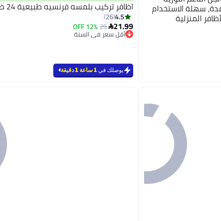
اظافر تركيب بلمسه فرنسيه طبيعية 24 ظفر
ة، سهلة الاستخدام
4.5
26
للأظافر المنزلية
21.99
12% OFF
25
ا مع علبة حفظ، تمديد الأظافر،

أقل سعر في السنة
أقل سعر في السنة
يوصلك في
1 ساعة 1 دقيقة