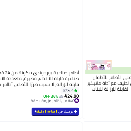
أظافر صنا
ى الأظافر للأطفال ،
صناعية قابلة للارتداء، قصيرة، متعددة الا
ن لطيف مع أداة مانيكير
قابلة للإزالة، لا تسبب ضررًا للأظافر، أظافر 
4.4
57
10
24.90
36% OFF
39

#40 في أظافر مزيفة لاصقة
#40 في أظافر مزيفة لاصقة
يوصلك في
1 ساعة 1 دقيقة