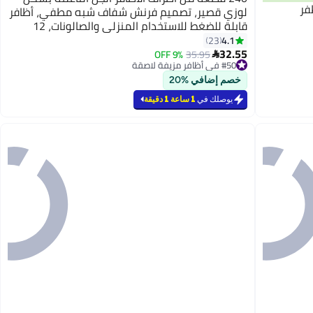
لوزي قصير، تصميم فرنش شفاف شبه مطفي، أظافر
قابلة للضغط للاستخدام المنزلي والصالونات، 12
مقاسًا مع علبة تخزين، مناسبة لتمديد الأظافر، شكل
4.1
23
32.55
لوزي قصير
9% OFF
35.95

#50 في أظافر مزيفة لاصقة
#50 في أظافر مزيفة لاصقة
خصم إضافي %20
يوصلك في
1 ساعة 1 دقيقة