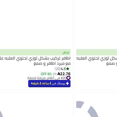
عرض
كل لوزي تحتوي العلبه
مع مبرد اظافر و صمغ
4.5
20
22.76
8% OFF
25

#20 في أظافر مزيفة لاصقة
أقل سعر في 30 يوم
يوصلك في
1 ساعة 1 دقيقة
#20 في أظافر مزيفة لاصقة