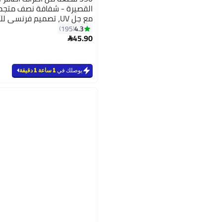
القصيرة - شفافة نصف متجمد
مع جل UV، تصميم فرنسي 
والصالونات، 12 مقاسً
4.3
195
8
45.90
لوزية قصيرة

يوصلك في
1 ساعة 1 دقيقة