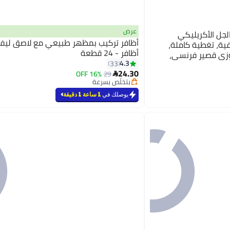
عرض
الجل الأكريليكي
أظافر تركيب بمظهر طبيعي مع لاصق ليف
ة، تغطية كاملة،
أظافر - 24 قطعة
وزي قصير فرنسي،
4.3
33
#12 في أظافر مزيفة لاصقة
ام المنزلي والصالونات
أقل سعر في السنة
24.30
16% OFF
29

بتخلّص بسرعة
#12 في أظافر مزيفة لاصقة
يوصلك في
1 ساعة 1 دقيقة