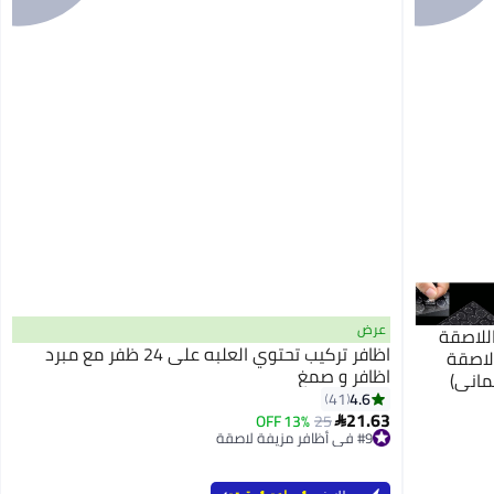
عرض
اللاصقة
اظافر تركيب تحتوي العلبه على 24 ظفر مع مبرد
ق، أطراف لاصقة
اظافر و صمغ
ماني)
4.6
41
ليك،
21.63
13% OFF
25

#9 في أظافر مزيفة لاصقة
بتخلّص بسرعة
#9 في أظافر مزيفة لاصقة