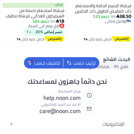
عرض
افة والاستحمام
فرشاة استحمام ناعمة من
ل ذات الجانبين،
السيليكون الغذائي، فرشاة تنظيف
3%
يت، فرشاة جافة
18
50
خصم 64%
أقل سعر في السنة
يدوية للبشرة، تقشير لطيف ورغوة
ريف اللمفاوي،

توصيل مجاني
غنية (قطعة واحدة رمادية)
شاة استحمام،
أقل سعر في السنة
خصم إضافي %20
+ 1
ليه خلال
14
احصل عليه خلال
14
س
اغسطس
ترتيب حسب
تصنيف حسب
ات ملاي لإزالة الشعر
ن دائماً جاهزون لمساعدتك
مركز المساعدة
help.noon.com
الدعم عبر البريد الإلكتروني
care@noon.com