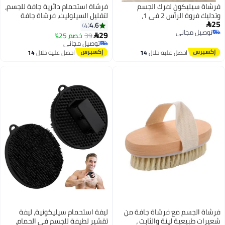
لفرك الجسم
فرشاة استحمام دائرية جافة للجسم،
وتدليك فروة الرأس 2 في 1،
لتقليل السيلوليت، فرشاة جافة
 360 درجة، فرشاة حمام
للسيلوليت والتصريف اللمفاوي،
4.6
4
 للاستحمام، مقبض
فرشاة تقشير مع عقيدات تدليك
29
39
خصم 25%

 قابل للانزلاق،
ناعمة، فرشاة استحمام لتقشير
توصيل مجاني
ة الحساسة -
الجسم
توصيل مجاني
ليه خلال
14
احصل عليه خلال
14
أطفال وكبار السن
س
اغسطس
لي
 فرشاة جافة من
ليفة استحمام سيليكونية، ليفة
نة والثابت ،
تقشير لطيفة للجسم في الحمام،