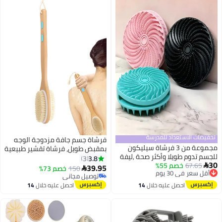
 للمدرسة
فرشاة جسم جافة مزدوجة الوجه
وعة من 3 فرشاة سيليكون
بمقبض طويل، فرشاة تقشير طبيعية
 وأكثر صحة ,ليفة
للشعيرات لتدليك الظهر، تحسين
3.8
3
%
سيليكون فرش سيليكون للجسم، 2
الدورة الدموية وتقليل السيلوليت،
39.95
150
خصم 73%

ستحمام وشامبو
فرشاة استحمام للرجال والنساء
توصيل مجاني
ف للجسم أثناء
توصيل مجاني
ليه خلال
14
احصل عليه خلال
14
 سيليكون بشعيرات
س
اغسطس
طويلاً، وأكثر
ستحمام التقليدية