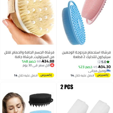
مزدوجة الوجهين
فرشاة الجسم الجافة والحمام، تقلل
ة
من السيلوليت، فرشاة جافة
34.88
68
أقل سعر في 30 يوم
خصم 48%
للسيلوليت والتصريف اللمفاوي،

توصيل مجاني
فرشاة تقشير مع عقيدات تدليك
2%
أقل سعر في 30 يوم
ناعمة، فرشاة استحمام لتنظيف
الجسم
ليه خلال
14
احصل عليه خلال
14
س
اغسطس