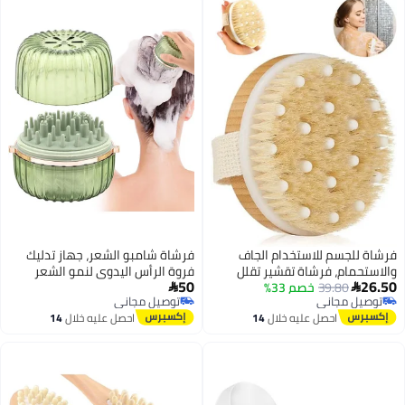
ستخدام الجاف
فرشاة شامبو الشعر، جهاز تدليك
ة تقشير تقلل
فروة الرأس اليدوي لنمو الشعر
50
صم 33%
لدورة الدموية
وإزالة القشرة، منظف رأس مقاوم

توصيل مجاني
وي بفضل نتوءات
للماء مع شعيرات سيليكون ناعمة،
توصيل مجاني
ليه خلال
14
احصل عليه خلال
14
 فرشاة استحمام
مقشر فروة الرأس للعناية بالشعر،
س
اغسطس
أخضر