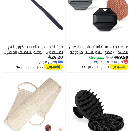
ستحمام سيليكون
فرشاة جسم حمام سيليكون ناعم
قطع، ليفة تقشير مزدوجة
بمسافة 15 بوصة للتنظيف الخلفي،
24.20
50%
، وردي، رمادي،
مع مقبض طويل، خالية من BPA،

توصيل مجاني
وقابلة للمناعة من الحساسية
توصيل مجاني
ليه خلال
14
احصل عليه خلال
14
(أسود)
س
اغسطس