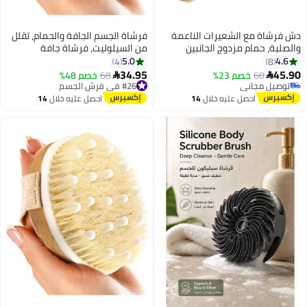
عيرات الناعمة
فرشاة الجسم الجافة والحمام، تقلل
دوج الجانبين
من السيلوليت، فرشاة جافة
ف فرشاة الجسم
للسيلوليت والتصريف اللمفاوي،
5.0
4
 الجاف
فرشاة تقشير مع عقيدات تدليك
34.95
2%
#26 في فرش الجسم
68
خصم 48%

ناعمة، فرشاة استحمام لتنظيف
أقل سعر في السنة
الجسم
توصيل مجاني
ليه خلال
14
احصل عليه خلال
14
تم بيع +20 مؤخرًا
س
اغسطس
#26 في فرش الجسم