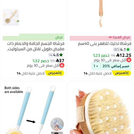
عرض
بني 40سم
فرشاة الجسم الجافة والحمام ذات
مقبض طويل، تقلل من السيلوليت،
فرشاة جافة للسيلوليت والتصريف
4.6
4
2%
اللمفاوي، فرشاة التقشير، فرشاة
37
55
خصم 32%
أقل سعر في 30 يوم

استحمام لتنظيف الجسم
توصيل مجاني
+ 1
أقل سعر في 30 يوم
ليه خلال
14
احصل عليه خلال
14
س
اغسطس