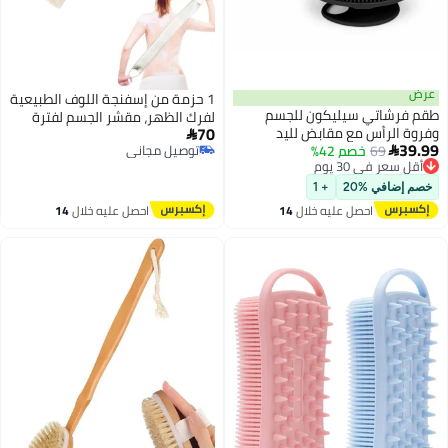
1 حزمة من إسفنجة اللوف الطبيعية
يكون للجسم
لفرك الظهر، مقشر الجسم لفترة
70
مقابض لليد
الاستحمام والدش، تنظيف عميق

4%
 أثناء الاستحمام
توصيل مجاني
وتنشيط البشرة للرجال والنساء
توصيل مجاني
+ 1
ليه خلال
14
احصل عليه خلال
14
س
اغسطس