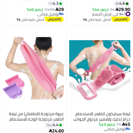
ير / فرك ، براون .
مصنوعة من السيليكون مع شعيرات
4.3
7
جلدية سهلة الاستخدام، تدوم طويلاً،
29
4%
53.99
توصيل مجاني
خصم 46%

وأكثر صحية من ليفة الاستحمام
تم بيع +10 مؤخرًا
التقليدية.
توصيل مجاني
ليه خلال
14
احصل عليه خلال
14
س
اغسطس
ظهر للاستحمام،
عبوة مزدوجة (قطعتان) من ليفة
ر مزدوج الجوانب
الظهر مزدوجة الوجه للاستحمام
سم والظهر وإزالة
والتقشير، منشفة لفرك الجسم
4.4
54
الجلد الميت للاستحمام 70 سم -
والظهر، ليفة استحمام نايلون قابلة
24.60
