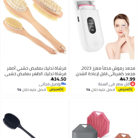
مجعد رموش مدفأ معزز 2023،
فرشاة تدليك بمقبض خشبي أصفر
بل لإعادة الشحن
فرشاة تدليك الظهر بمقبض خشبي
34.50
سنة
حرارة ومؤشر عمر
أصفر ذات وجهين

توصيل مجاني
 ميني محمول
سنة
توصيل مجاني
ليه خلال
14
احصل عليه خلال
14
 على رموش
س
اغسطس
ق.