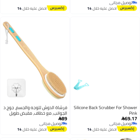
توصيل مجاني
 الجسم
ليه خلال
14
احصل عليه خلال
14
س
اغسطس
Silicone Back Scr
فرشاة الدوش للوجه والجسم، جوج د
الجوانب، مع خطاف، مقبض طويل
89
باش تحك الضهر، تقشير ناعم وعميق

توصيل مجاني
باش تحسن الدورة الدموية (شعيرات
توصيل مجاني
ليه خلال
14
احصل عليه خلال
14
ناعمة وقاسية)
س
اغسطس