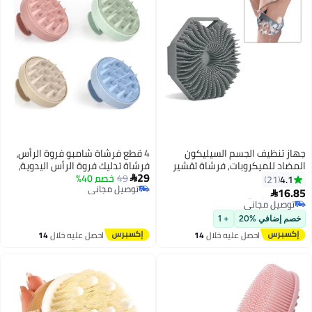
م السيليكون
4 قطع فرشاة شامبو فروة الرأس،
ات, فرشاة تقشير
فرشاة تدليك فروة الرأس اليدوية،
29
 للبشرة الحساسة,
49
خصم 40%
شعيرات سيليكون ناعمة للعناية

توصيل مجاني
لبيئة للجسم,
بفروة الرأس، وتقشير وإزالة القشرة،
توصيل مجاني
يق بمقبض غير
وتعزيز نمو الشعر
سنة
ليك لطيف
+ 1
ليه خلال
14
احصل عليه خلال
14
س
اغسطس