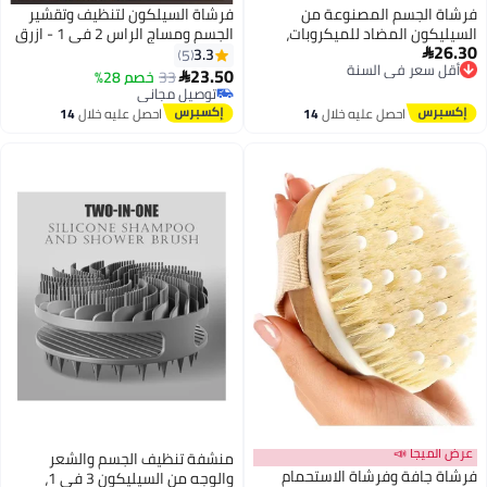
مصنوعة من
فرشاة السيلكون لتنظيف وتقشير
 للميكروبات،
الجسم ومساج الراس 2 في 1 - ازرق
سنة
شرة الحساسة مع
3.3
5
هلة التنظيف،
23.50
33
خصم 28%

سنة
ديق للبيئة
توصيل مجاني
سم من السيليكون
توصيل مجاني
ليه خلال
14
احصل عليه خلال
14
س
اغسطس
منشفة تنظيف الجسم والشعر
اة الاستحمام
والوجه من السيليكون 3 في 1،