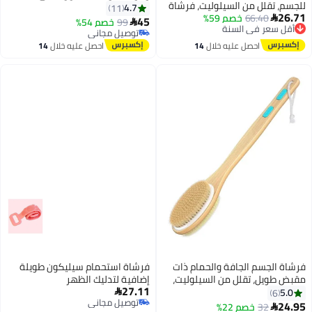
السيلوليت، فرشاة
تقشير لطيف لتنظيف الجسم أثناء
4.7
11
سنة
صم 59%
والصرف اللمفاوي،
الاستحمام، مصنوعة من السيليكون،
45
99
خصم 54%

عقد ناعمة
سهلة الرغوة بعد الاستحمام، تدوم
توصيل مجاني
سنة
استحمام لبشرة
طويلاً
توصيل مجاني
ليه خلال
14
احصل عليه خلال
14
س
اغسطس
افة والحمام ذات
فرشاة استحمام سيليكون طويلة
 من السيلوليت،
إضافية لتدليك الظهر
27.11
لوليت والتصريف

توصيل مجاني
التقشير، فرشاة
2%