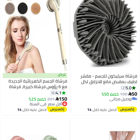
عرض
للجسم - مقشر
فرشاة الجسم الكهربائية الجديدة
 للانزلاق لكل
مع 6 رؤوس فرشاة كبيرة، فرشاة
دي)
استحمام غاطسة قابلة لإعادة
4.1
6
الشحن بمقبض طويل، فرشاة
150
201
خصم 25%
أقل سعر في السنة

استحمام للتنظيف العميق بضبط 3
توصيل مجاني
سرعات
أقل سعر في السنة
ليه خلال
14
احصل عليه خلال
14
س
اغسطس