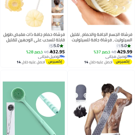
فة والحمام ، تقليل
فرشاة حمام جافة ذات مقبض طويل
ة جافة للسيلوليت
قابلة للسحب على الوجهين لتقليل
ي ، فرشاة تقشير
السيلوليت ، فرشاة جافة للسيلوليت
5.0
5
اعمة ، فرشاة دش
والتصريف اللمفاوي ، فرشاة
32.95
3%
46
خصم 28%

التقشير ، فرشاة الاستحمام ، جهاز
توصيل مجاني
تنظيف الجسم
توصيل مجاني
ليه خلال
14
احصل عليه خلال
14
س
اغسطس