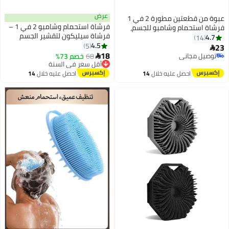
عرض
عبوة من قطعتين مطورة 2 في 1
فرشاة استحمام وشامبو 2 في 1 –
وشامبو للجسم،
فرشاة سيليكون لتقشير الجسم
لجسم للاستخدام
وتدليك فروة الرأس، سريعة الجفاف
4.5
 سيليكون فاخرة،
5
ونظيفة (1 قطعة – أسود)
18
 وجاف، مدلك
68
خصم 73%
أقل سعر في السنة

لة التنظيف (وردي
توصيل مجاني
أقل سعر في السنة
ليه خلال
14
احصل عليه خلال
14
س
اغسطس