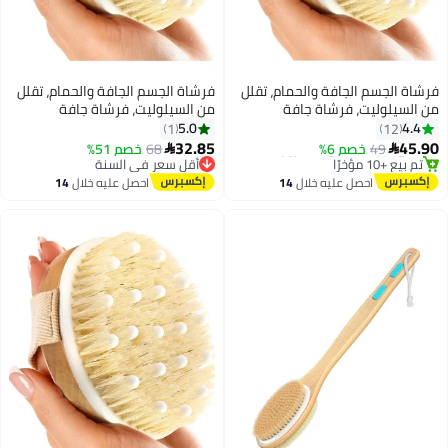
فة والحمام، تقلل
فرشاة الجسم الجافة والحمام، تقلل
رشاة جافة
من السيلوليت، فرشاة جافة
ريف اللمفاوي،
للسيلوليت والتصريف اللمفاوي،
5.0
1
عقيدات تدليك
فرشاة تقشير مع عقيدات تدليك
32.85
%
68
خصم 51%
أقل سعر في السنة

تحمام لتنظيف
ناعمة، فرشاة استحمام لتنظيف
توصيل مجاني
الجسم
أقل سعر في السنة
ليه خلال
14
احصل عليه خلال
14
س
اغسطس