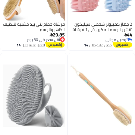
ر شخصي سيليكون
فرشاة حمام بني بيد خشبية لتنظيف
تقشير الجسم المكرر ، في 1 فرشاة
الظهر والجسم
29.85
بو ، Loofah ناعمة للبشرة
أقل سعر في 30 يوم

توصيل مجاني
عر فروة الرأس
أقل سعر في 30 يوم
ليه خلال
14
احصل عليه خلال
14
ظيف ، الرغوة جيدًا
س
اغسطس