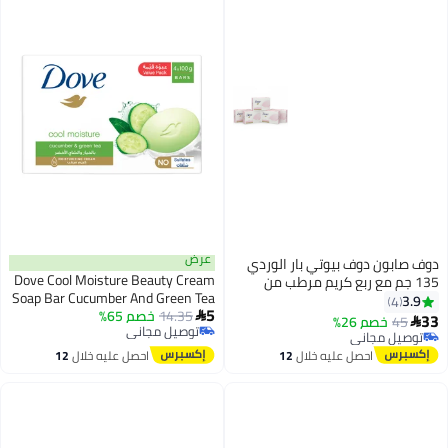
عرض
 صابون دوف بيوتي بار الوردي
Dove Cool Moisture Beauty Cream
135 جم مع ربع كريم مرطب من
Soap Bar Cucumber And Green Tea
س قطع
3.9
4
5
14.35
خصم 65%

45
خصم 26%

توصيل مجاني
توصيل مجاني
توصيل مجاني
توصيل مجاني
احصل عليه خلال
12
احصل عليه خلال
12
اغسطس
اغسطس