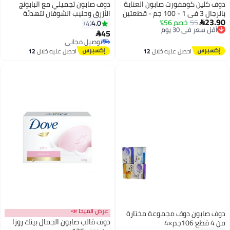
ف كلين كومفورت صابون العناية
دوف صابون تجميلي مع البابونج
في 1 - 100 جم - قطعتين
الأزرق وحليب الشوفان لتهدئة
23.
55
أقل سعر في 30 يوم
خصم 56%
البشرة وترطيبها من 6 الواح
4.0
4

توصيل مجاني
45

أقل سعر في 30 يوم
توصيل مجاني
توصيل مجاني
احصل عليه خلال
12
احصل عليه خلال
12
اغسطس
اغسطس
عرض الميجا 📣
ف صابون دوف مجموعة مختارة
دوف قالب صابون الجمال بينك روزا
10جم×4