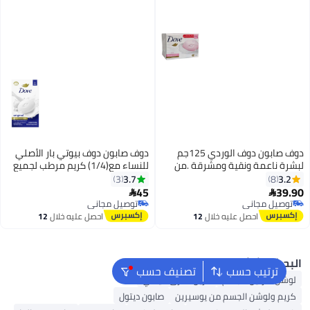
دوف صابون دوف الوردي 125جم
دوف صابون دوف بيوتي بار الأصلي
شرة ناعمة ونقية ومشرقة .من
للنساء مع(1/4) كريم مرطب لجميع
أنواع البشرة 106جم×6بار
3.7
3.2
3
8
45
39.


توصيل مجاني
توصيل مجاني
توصيل مجاني
توصيل مجاني
احصل عليه خلال
12
احصل عليه خلال
12
اغسطس
اغسطس
بحث الشائع
ترتيب حسب
تصنيف حسب
وشن فازلين للجسم
مزيل العرق فيشي
ريم ولوشن الجسم من يوسيرين
صابون ديتول