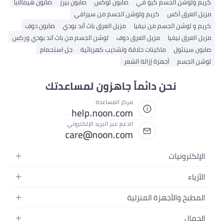
ريم ولوشن الجسم كيو في
صابون لوكس
صابون بيرز
صابون هيمالايا
زيل العرق أكس
كريم ولوشن الجسم من سيرافي
ريم و لوشن الجسم من نيفيا
مزيل العرق باث أند بودي
صابون دوف
زيل العرق نيفيا
مزيل العرق دوف
لوشن الجسم من باث آند بودي وركس
ابون سينثول
ماكينات حلاقة وتشذيب كهربائية
جل استحمام
وشن الجسم
أجهزة إزالة الشعر
نحن دائماً جاهزون لمساعدتك
مركز المساعدة
help.noon.com
الدعم عبر البريد الإلكتروني
care@noon.com
الإلكترونيات
الهواتف المتحركة
الأزياء
أجهزة التابلت
أحذية رياضية رجالية
المطبخ والأجهزة المنزلية
أجهزة الكمبيوتر المحمولة
أحذية رياضية نسائية
الأجهزة الكبيرة
التلفزيونات
الجمال