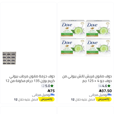
ف صابون فريش تاتش بيوتي من
دوف حزمة صابون مرطب بيوتي
و 4 × 125 جم
كريم بوزن 135 جرام مكونة من 12
قطعة بلون أبيض 135جرام
5.0
4.6
2
4
75
37.


توصيل مجاني
توصيل مجاني
توصيل مجاني
توصيل مجاني
احصل عليه خلال
12
احصل عليه خلال
12
اغسطس
اغسطس