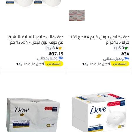
دوف صابون بيوتي كريم 4 قطع 135
دوف قالب صابون للعناية بالبشرة
13جرام
من دوف، لون ابيض - 125x 4 جم
3.4
5.0
12
1
37.15
توصيل مجاني


توصيل مجاني
تم بيع +10 مؤخرًا
توصيل مجاني
توصيل مجاني
احصل عليه خلال
12
احصل عليه خلال
12
اغسطس
اغسطس