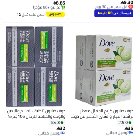
9.
8.85
أقل سعر في 30 يوم


تم بيع +30 مؤخرًا
توصيل مجاني
أقل سعر في 30 يوم
باقي 9 وحدات في المخزون
يوصلك في
59 دقيقة
احصل عليه خلال
12
تم بيع +80 مؤخرًا
اغسطس
توصيل مجاني
ف صابون كريم الجمال معطر
دوف صابون تنظيف الجسم واليدين
ئحة الخيار والشاي الأخضر من دوڤ
والوجه والحلاقة للرجال 106جم×4
4.8
5.0
6
7
32
توصيل مجاني


تم بيع +20 مؤخرًا
توصيل مجاني