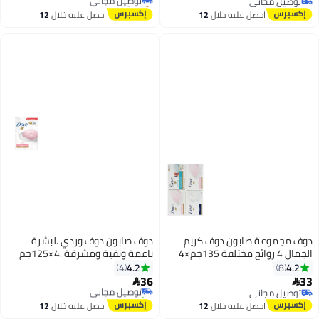
توصيل مجاني
بتخلّص بسرعة
توصيل مجاني
توصيل مجاني
احصل عليه خلال
12
احصل عليه خلال
12
اغسطس
اغسطس
ف مجموعة صابون دوف كريم
دوف صابون دوف وردي .لبشرة
روائح مختلفة 135جم×4
ناعمة ونقية ومشرقة .4×125جم
4.2
4.2
4
8
36
توصيل مجاني


توصيل مجاني
تم بيع +10 مؤخرًا
توصيل مجاني
توصيل مجاني
احصل عليه خلال
12
احصل عليه خلال
12
اغسطس
اغسطس