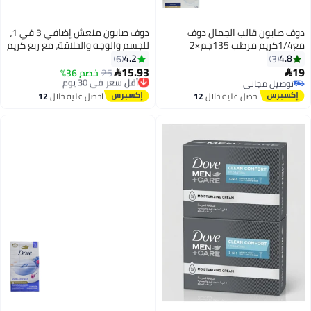
ف صابون قالب الجمال دوف
دوف صابون منعش إضافي 3 في 1،
1جم×2
للجسم والوجه والحلاقة، مع ربع كريم
مرطب، 100 غرام
4.2
4.8
6
3
15.93
25
أقل سعر في 30 يوم
خصم 36%


توصيل مجاني
توصيل مجاني
توصيل مجاني
أقل سعر في 30 يوم
احصل عليه خلال
12
احصل عليه خلال
12
اغسطس
اغسطس