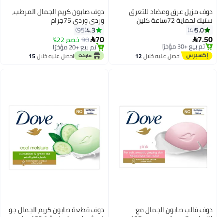
ف مزيل عرق ومضاد للتعرق
دوف صابون كريم الجمال المرطب،
ستيك لحماية 72ساعة كلين
وردي وردي 75جرام
ورت، 2.7 أونصة
4.3
5.0
95
4
70
7.
90
خصم 22%


توصيل مجاني
تم بيع +20 مؤخرًا
باقي 3 وحدات في المخزون
تم بيع +20 مؤخرًا
احصل عليه خلال
12
احصل عليه خلال
15
تم بيع +30 مؤخرًا
اغسطس
اغسطس
توصيل مجاني
ف قالب صابون الجمال مع
دوف قطعة صابون كريم الجمال جو