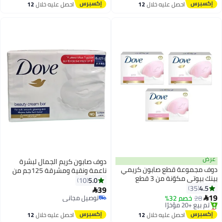
توصيل مجاني
توصيل مجاني
احصل عليه خلال
12
احصل عليه خلال
12
اغسطس
اغسطس
ض
دوف صابون كريم الجمال لبشرة
ف مجموعة قطع صابون كريمي
ناعمة ونقية ومشرقة 125جم من
بينك بيوتي مكوّنة من 3 قطع
6قطع
5.0
10
رام
4.5
35
39

28
خصم 32%
توصيل مجاني

أقل سعر في 7 يوم
توصيل مجاني
توصيل مجاني
احصل عليه خلال
12
احصل عليه خلال
12
تم بيع +20 مؤخرًا