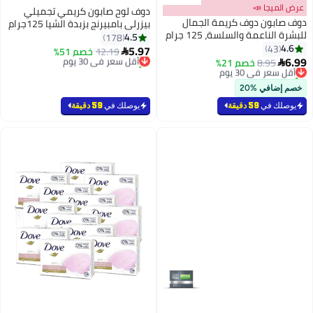
ض الميجا 📣
دوف لوح صابون كريمي تجميلي
ف صابون دوف كريمة الجمال
بيزرلي بامبيرنج بزبدة الشيا 125جرام
شرة الناعمة والسلسة، 125 جرام
4.5
178
4.6
43
5.97
12.19
أقل سعر في 30 يوم
خصم 51%

6.
8.95
أقل سعر في 30 يوم
خصم 21%
تم بيع +110 مؤخرًا

تم بيع +70 مؤخرًا
أقل سعر في 30 يوم
أقل سعر في 30 يوم
م إضافي %20
يوصلك في
59 دقيقة
يوصلك في
59 دقيقة