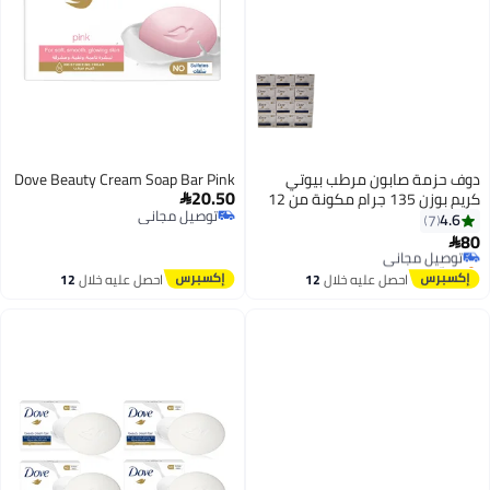
ف حزمة صابون مرطب بيوتي
Dove Beauty Cream Soap Bar Pink
20.50
كريم بوزن 135 جرام مكونة من 12

توصيل مجاني
ة بلون أبيض 135جرام
4.6
7
توصيل مجاني
توصيل مجاني

بتخلّص بسرعة
توصيل مجاني
احصل عليه خلال
12
احصل عليه خلال
12
اغسطس
اغسطس