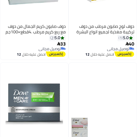
ف لوح صابون مرطب من دوف
دوف صابون كريم الجمال من دوف
يبة مغذية لجميع انواع البشرة
مع ربع كريم مرطب .4قطع×100جم
125 جم حزمة 6 قطع
5.0
5.0
2
1
33


توصيل مجاني
توصيل مجاني
توصيل مجاني
توصيل مجاني
احصل عليه خلال
12
احصل عليه خلال
12
اغسطس
اغسطس