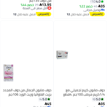
من دوف 135جم
4.0
10
13.95
25
خصم 44%
أقل سعر في السنة

45
خصم 22%

توصيل مجاني
توصيل مجاني
أقل سعر في السنة
توصيل مجاني
احصل عليه خلال
12
احصل عليه خلال
12
اغسطس
اغسطس
دوف صابون كريم تجميلي مع
دوف صابون الجمال من دوف المجدد
1جم .4قطع
بزيت الفاوانيا وزيت الورد 106جم
مكون من 6قطع
5.0
5.0
4
6
45
توصيل مجاني

