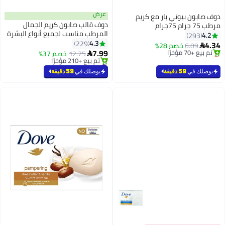
عرض
 صابون بيوتي بار مع كريم
دوف قالب صابون كريم الجمال
 جرام 75جرام
المرطب مناسب لجميع أنواع البشرة
4.2
293
160جرام
4.3
229
4.
6.09
خصم 28%

7.99
أقل سعر في 7 يوم
12.75
خصم 37%

توصيل مجاني
#49 في الصابون
تم بيع +70 مؤخرًا
توصيل مجاني
يوصلك في
59 دقيقة
يوصلك في
59 دقيقة
أقل سعر في 7 يوم
تم بيع +210 مؤخرًا
#49 في الصابون