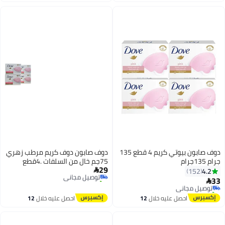
اغسطس
اغسطس
أقل سعر في 7 يوم
دوف صابون بيوتي كريم 4 قطع 135
دوف صابون دوف كريم مرطب زهري
13جرام
75جم خال من السلفات .4قطع
29
توصيل مجاني
4.2

152
تم بيع +20 مؤخرًا
توصيل مجاني

توصيل مجاني
تم بيع +20 مؤخرًا
توصيل مجاني
احصل عليه خلال
12
احصل عليه خلال
12
اغسطس
اغسطس