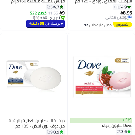
رطيب العميق ، وردي - 125 جم
فريش بلمسة منعشة 160جرام
4.7
4.9
25
10
9
8.
توصيل مجاني
11.55
خصم 22%


تم بيع +50 مؤخرًا
تم بيع +40 مؤخرًا
توصيل مجاني
تم بيع +40 مؤخرًا
يوصلك في
59 دقيقة
احصل عليه خلال
12
اغسطس
ض
دوف قالب صابون للعناية بالبشرة
بون إحياء
من دوف، لون ابيض - 135 جم
3.6
7
3.9
29