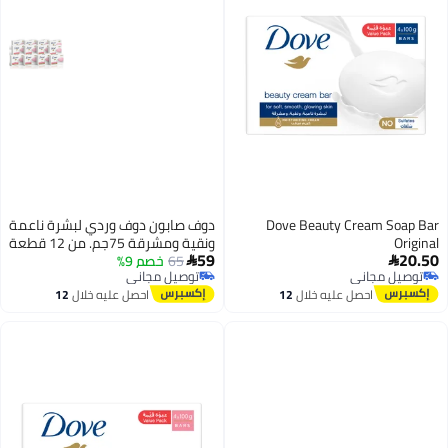
Dove Beauty Cream Soap B
دوف صابون دوف وردي لبشرة ناعمة
Origi
ونقية ومشرقة 75جم. من 12 قطعة
59
20.
65
خصم 9%


توصيل مجاني
توصيل مجاني
توصيل مجاني
توصيل مجاني
احصل عليه خلال
12
احصل عليه خلال
12
اغسطس
اغسطس