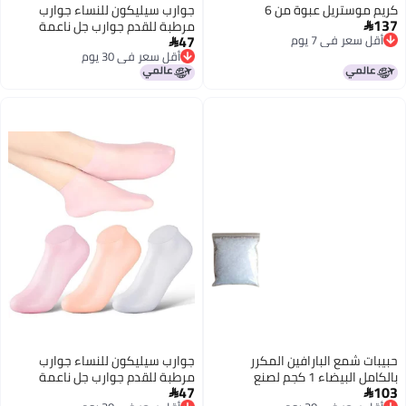
كريم موستريل عبوة من 6
جوارب سيليكون للنساء جوارب
137
مرطبة للقدم جوارب جل ناعمة

47
أقل سعر في 7 يوم
جوارب الألوة للنساء جوارب بيديكور

أقل سعر في 7 يوم
أقل سعر في 30 يوم
سبا 2 زوج متعدد الألوان جوارب
أقل سعر في 30 يوم
سيليكون 2 عدد 104
حبيبات شمع البارافين المكرر
جوارب سيليكون للنساء جوارب
بالكامل البيضاء 1 كجم لصنع
مرطبة للقدم جوارب جل ناعمة
47
103
الشموع
جوارب الألوة جوارب سبا باديكير

