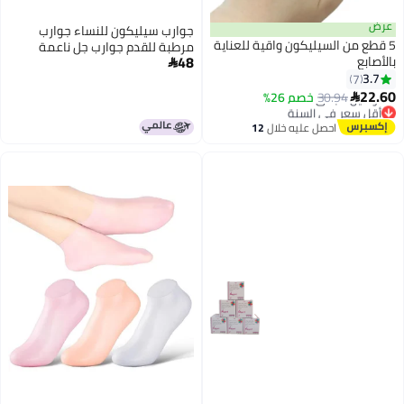
عرض
جوارب سيليكون للنساء جوارب
5 قطع من السيليكون واقية للعناية
مرطبة للقدم جوارب جل ناعمة
48
بالأصابع
جوارب الألوة للنساء جوارب باديكير

3.7
7
سبا 2 زوج متعدد الألوان جوارب
22.60
سيليكون 2 عدد 105
30.94
خصم 26%

أقل سعر في السنة
توصيل مجاني
احصل عليه خلال
12
أقل سعر في السنة
اغسطس