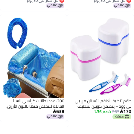
أقل سعر في 30 يوم
أقل سعر في 30 يوم
للنساء 2 زوج متعدد الألوان جوارب
أقل سعر في 30 يوم
أقل سعر في 30 يوم
سيليكون 2 عدد 103
طقم تنظيف أطقم الأسنان من بي
200-عدد بطانات كراسي السبا
تي وود – يتضمن كوبين لتنظيف
القابلة للتخلص منها باللون الأزرق،
638
170
267
خصم 36%
أطقم الأسنان، وفرشتين لتنظيف
48" × 48" × 9.5 ميكرون، أكياس


أطقم الأسنان، وسلتين للتصفية –
مرنة للبيديكير ونقع القدمين، تناسب
مثالي لأطقم الأسنان، وأجهزة تقويم
معظم أحواض كراسي الصالون،
الأسنان، وواقيات الفم.
صحية وسهلة الاستخدام