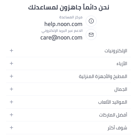
نحن دائماً جاهزون لمساعدتك
مركز المساعدة
help.noon.com
الدعم عبر البريد الإلكتروني
care@noon.com
الإلكترونيات
الهواتف المتحركة
الأزياء
أجهزة التابلت
أحذية رياضية رجالية
المطبخ والأجهزة المنزلية
أجهزة الكمبيوتر المحمولة
أحذية رياضية نسائية
الأجهزة الكبيرة
التلفزيونات
الجمال
الساعات
الأجهزة الصغيرة
سماعات الرأس
العطور
حقائب الظهر
المواليد الألعاب
التخزين
أجهزة الألعاب
العناية بالبشرة
حقائب اليد
أثاث الأطفال
الأثاث
أفضل الماركات
إكسسوارات الجوال
العناية بالشعر
بلوزات نسائية
إكسسوارات التغذية والتدريب
الإضاءة
الأجهزة القابلة للارتداء
أبل
العناية الشخصية
النظارات
شوف أكثر
الحفاضات
أدوات الطبخ
سامسونج
مكياج الوجه
فساتين