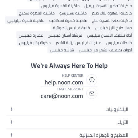
ماكينة تحضير القهوة بريفيل
ماكينة القهوة فيليبس
ماكينة القهوة بلاك ديكر
ماكينة نسبريسو
ماكينة القهوة سميج
ماكينة صنع القهوة ساج
ماكينة قهوة نسكافيه
ماكينة قهوة ديلونجي
جهاز طبخ الأرز فيليبس
قلاية فيليبس الهوائية
أداة تنظيف الأسنان فيليبس
فرشاة أسنان فيليبس
عصارة فيليبس
خلاطات فيليبس
منتجات فيليبس لإزالة الشعر
مكواة بخار فيليبس
أدوات تصفيف الشعر من فيليبس
شاشة فيليبس
We're Always Here To Help
HELP CENTER
help.noon.com
EMAIL SUPPORT
care@noon.com
الإلكترونيات
الهواتف المتحركة
الأزياء
أجهزة التابلت
أحذية رياضية رجالية
المطبخ والأجهزة المنزلية
أجهزة الكمبيوتر المحمولة