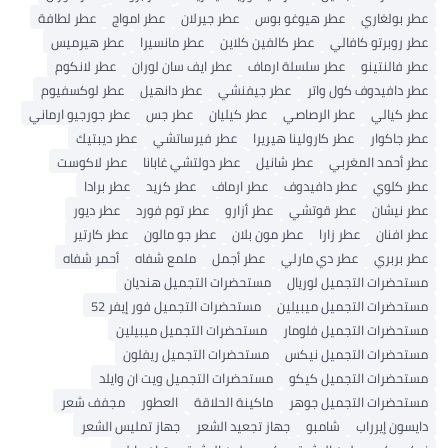
عطر بولغاري
عطر هيوغو بوس
عطر جيرلان
عطر امواج
عطر لطافة
عطر روبرتو كافالي
عطر كالفين كلاين
عطر مانسيرا
عطر هيرميس
عطر فالنتينو
عطر سلسلة ارماف
عطر ايف سان لوران
عطر لانكوم
عطر دافيدوف كول واتر
عطر جيفنشي
عطر دانهيل
عطر لوكسفيوم
عطر كيالي
عطر الرصاصي
عطر كيليان
عطر جس
عطر جورجيو ارماني
عطر جاكوار
عطر كارولينا هيريرا
عطر فيرساتشي
عطر ديبتيك
عطر أحمد المغربي
عطر شانيل
عطر دولتشي غابانا
عطر لاكوست
عطر كلوي
عطر دافيدوف
عطر ارماف
عطر كريد
عطر برادا
عطر نيشان
عطر قوتشي
عطر أزارو
عطر توم فورد
عطر ديور
عطر افنان
عطر زارا
عطر مون بلان
عطر جو مالون
عطر كارتير
عطر بربري
عطر دي مارلي
عطر أجمل
ملمع شفاه
أحمر شفاه
مستحضرات التجميل لوريال
مستحضرات التجميل هنديان
مستحضرات التجميل ميبيلين
مستحضرات التجميل فور إيفر 52
مستحضرات التجميل فلومار
مستحضرات التجميل ميبيلين
مستحضرات التجميل نيكس
مستحضرات التجميل ريفلون
مستحضرات التجميل كيكو
مستحضرات التجميل ويت ان وايلد
مستحضرات التجميل جوهر
ماكينة الحلاقة
العطور
مجفف شعر
دايسون إيرراب
شامبو
جهاز تجعيد الشعر
جهاز تمليس الشعر