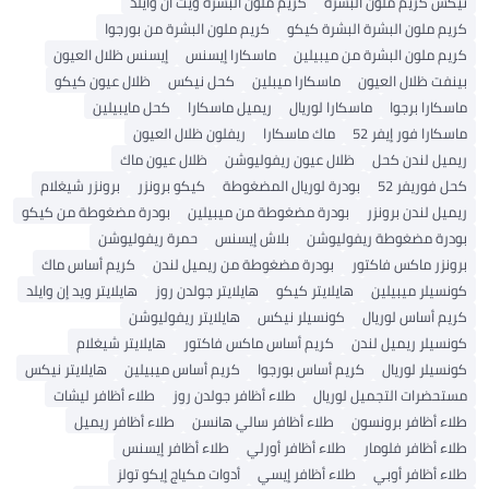
نيكس كريم ملون البشرة
كريم ملون البشرة ويت ان وايلد
كريم ملون البشرة البشرة كيكو
كريم ملون البشرة من بورجوا
كريم ملون البشرة من ميبيلين
ماسكارا إيسنس
إيسنس ظلال العيون
بينفت ظلال العيون
ماسكارا ميبلين
كحل نيكس
ظلال عيون كيكو
ماسكارا برجوا
ماسكارا لوريال
ريميل ماسكارا
كحل مايبيلين
ماسكارا فور إيفر 52
ماك ماسكارا
ريفلون ظلال العيون
ريميل لندن كحل
ظلال عيون ريفوليوشن
ظلال عيون ماك
كحل فوريفر 52
بودرة لوريال المضغوطة
كيكو برونزر
برونزر شيغلام
ريميل لندن برونزر
بودرة مضغوطة من ميبيلين
بودرة مضغوطة من كيكو
بودرة مضغوطة ريفوليوشن
بلاش إيسنس
حمرة ريفوليوشن
برونزر ماكس فاكتور
بودرة مضغوطة من ريميل لندن
كريم أساس ماك
كونسيلر ميبيلين
هايلايتر كيكو
هايلايتر جولدن روز
هايلايتر ويد إن وايلد
كريم أساس لوريال
كونسيلر نيكس
هايلايتر ريفوليوشن
كونسيلر ريميل لندن
كريم أساس ماكس فاكتور
هايلايتر شيغلام
كونسيلر لوريال
كريم أساس بورجوا
كريم أساس ميبيلين
هايلايتر نيكس
مستحضرات التجميل لوريال
طلاء أظافر جولدن روز
طلاء أظافر ليشات
طلاء أظافر برونسون
طلاء أظافر سالي هانسن
طلاء أظافر ريميل
طلاء أظافر فلومار
طلاء أظافر أورلي
طلاء أظافر إيسنس
طلاء أظافر أوبي
طلاء أظافر إيسي
أدوات مكياج إيكو تولز