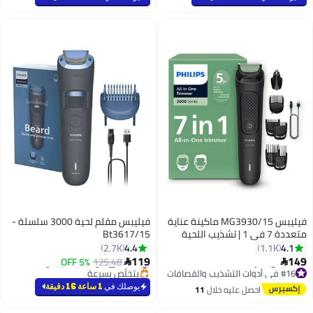
تم بيع +330 مؤخرًا
#12 في مجففات الشعر
فيليبس MG3930/15 ماكينة عناية
فيليبس مقلم لحية 3000 سلسلة -
متعددة 7 في 1 | تشذيب اللحية
Bt3617/15
والشعر والأنف | شفرات ذاتية الشحذ
4.4
4.1
2.7K
1.1K
| حتى 60 دقيقة لاسلكيًا | شحن
119
149
#15 في أدوات التشذيب والقصافات
5% OFF
125.48


#16 في أدوات التشذيب والقصافات
بتخلّص بسرعة
USB-A | أجزاء قابلة للغسل | حقيبة
توصيل مجاني
#15 في أدوات التشذيب والقصافات
يوصلك في
1 ساعة 16 دقيقة
احصل عليه خلال
11
بتخلّص بسرعة
اغسطس
#16 في أدوات التشذيب والقصافات