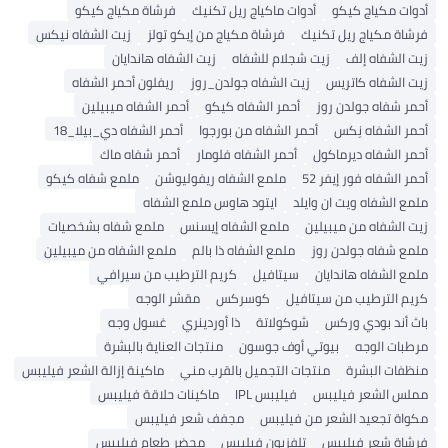
أدوات مكياج كيكو
أدوات ماكياج ريل تكنيك
فرشاة مكياج كيكو
فرشاة مكياج ريل تكنيك
فرشاة مكياج من إيكو تولز
زيت الشفاه نيكس
زيت الشفاه إلف
زيت شجلام للشفاه
زيت الشفاه هاندايان
زيت الشفاه كاتريس
زيت الشفاه جولدن_روز
ريفلون أحمر الشفاه
أحمر شفاه جولدن روز
أحمر الشفاه كيكو
أحمر الشفاه ميبيلين
أحمر الشفاه نِكس
أحمر الشفاه من بورجوا
أحمر الشفاه دي_بيلا_18
أحمر الشفاه ديرماكول
أحمر الشفاه فلومار
أحمر شفاه ماك
أحمر الشفاه فور إيفر 52
ملمع الشفاه ريفوليوشن
ملمع شفاه كيكو
ملمع الشفاه ويت ان وايلد
ايتود هاوس ملمع الشفاه
زيت الشفاه من ميبيلين
ملمع الشفاه إيسنس
ملمع شفاه بشخصيات
ملمع شفاه جولدن روز
ملمع الشفاه ذا بالم
ملمع الشفاه من ميبيلين
ملمع الشفاه هاندايان
سيتافيل
كريم الترطيب من سيرافي
كريم الترطيب من سيتافيل
كوسركس
مقشر الوجه
باث أند بودي وركس
شوكولاتة
ذا أوردينري
غسول وجه
مرطبات الوجه
بيوتي أوف جوسون
منتجات العناية بالبشرة
منظفات البشرة
منتجات التجميل بالقرب مني
ماكينة إزالة الشعر فيليبس
مملس الشعر فيليبس
فيليبس IPL
ماكينات حلاقة فيليبس
مكواة تجعيد الشعر من فيليبس
مجفف شعر فيليبس
فرشاة شعر فيليبس
تلفزيون فيليبس
محضر طعام فيليبس