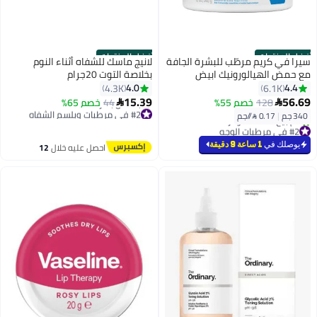
أفضل المنتجات
أفضل المنتجات
سيرا في كريم مرطّب للبشرة الجافة
لانيج ماسك للشفاه أثناء النوم
مع حمض الهيالورونيك ابيض
بخلاصة التوت 20جرام
340جرام
4.0
4.4
4.3K
6.1K
15.39
56.69
128
خصم 55%
44
خصم 65%


#2 في مرطبات وبلسم الشفاه
340 جم
|
0.17 /⁨/جم⁩
توصيل مجاني
#2 في مرطبات الوجه
بتخلّص بسرعة
بتخلّص بسرعة
يوصلك في
1 ساعة 9 دقيقة
#2 في مرطبات وبلسم الشفاه
احصل عليه خلال
12
تم بيع +1200 مؤخرًا
اغسطس
#2 في مرطبات الوجه