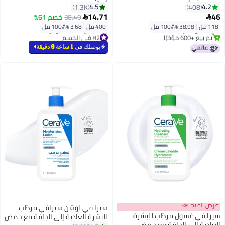
4.5
4.2
1.3K
408
14.71
46
38.40
خصم 61%


118 مل
|
38.98 /⁨/100 مل⁩
400 مل
|
3.68 /⁨/100 مل⁩
بتخلّص بسرعة
تم بيع +600 مؤخرًا
#2 في الجسم
بتخلّص بسرعة
بتخلّص بسرعة
يوصلك في
1 ساعة 9 دقيقة
تم بيع +1000 مؤخرًا
#2 في الجسم
عرض الميجا 📣
سيرا في لوشن سيرافي مرطّب
سيرا في غسول مرطّب للبشرة
للبشرة العادية إلى الجافة مع حمض