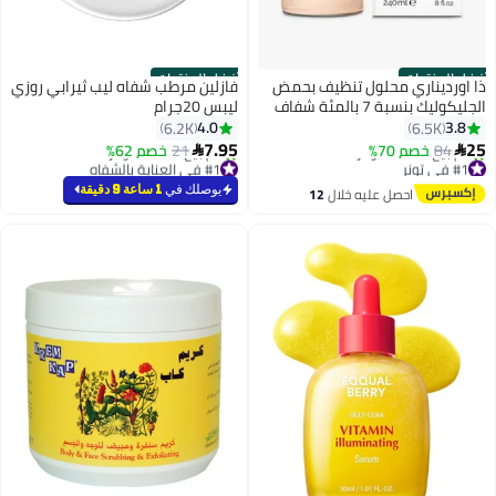
أفضل المنتجات
أفضل المنتجات
ذا اورديناري محلول تنظيف بحمض
فازلين مرطب شفاه ليب ثيرابي روزي
الجليكوليك بنسبة 7 بالمئة شفاف
ليبس 20جرام
240ملليلتر
4.0
3.8
6.2K
6.5K
7.95
25
84
خصم 70%
21
خصم 62%


#1 في تونر
#1 في العناية بالشفاه
توصيل مجاني
بتخلّص بسرعة
يوصلك في
1 ساعة 9 دقيقة
احصل عليه خلال
12
تم بيع +1400 مؤخرًا
تم بيع +2200 مؤخرًا
اغسطس
#1 في تونر
#1 في العناية بالشفاه