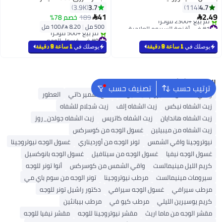
3.7
4.7
3.9K
114
41
2.49
189
خصم 78%


#1 في أقنعة السيروم العلاجية
500 مل
|
8.20 /⁨/100 مل⁩
بتخلّص بسرعة
#9 في غسول الوجه
تم بيع +2300 مؤخرًا
توصيل مجاني
#1 في أقنعة السيروم العلاجية
يوصلك في
1 ساعة 9 دقيقة
يوصلك في
1 ساعة 9 دقيقة
تم بيع +500 مؤخرًا
#9 في غسول الوجه
البحث الشائع
ترتيب حسب
تصنيف حسب
واقي الشمس
سيروم فيتامين C
منتج تسمير ذاتي
العطور
زيت الشفاه نيكس
زيت الشفاه إلف
زيت شجلام للشفاه
زيت الشفاه هاندايان
زيت الشفاه كاتريس
زيت الشفاه جولدن_روز
زيت الشفاه من ميبيلين
غسول الوجه من كوسركس
نيوتروجينا واقي الشمس
تونر الوجه من أورديناري
غسول الوجه نيوتروجينا
غسول الوجه نيفيا
غسول الوجه من سيتافيل
غسول الوجه بانوكسيل
كريم الليل مينيمالست
واقي الشمس من كوسركس
أنوا تونر للوجه
سيرومات مينيمالست
مرطب نيوتروجينا
تونر الوجه من سوم باي مي
مرطب سيرافي
غسول الوجه سيرافي
دكتور راشيل تونر للوجه
كريم يوسيرين الليلي
مرطب كيو في
مرطب بيبانثين
مقشر الوجه من ماما اريث
مقشر نيوتروجينا للوجه
مقشر نيفيا للوجه