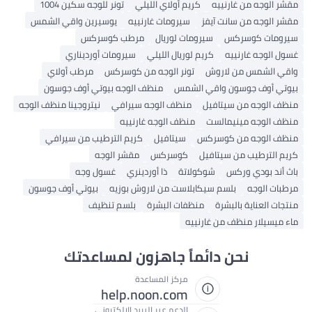
مقشر الوجه من غارنييه
كريم أولاي الليلي
تونر للوجه سكين 1004
مقشر الوجه من سانت آيفز
سيرومات غارنييه
يوسيرين واقي الشمس
سيرومات كوسركس
سيرومات لوريال
مرطب كوسركس
غسول الوجه غارنييه
كريم لوريال الليلي
سيرومات أورديناري
واقي الشمس من لاروش
تونر الوجه من كوسركس
مرطب أولاي
بيوتي أوف جوسون واقي الشمس
منظف ​​الوجه بيوتي أوف جوسون
منظف ​​الوجه من سيتافيل
منظف ​​الوجه سيرافي
نيتروجينا منظف الوجه
منظف ​​الوجه مينيمالست
منظف ​​الوجه غارنييه
منظف ​​الوجه من كوسركس
سيتافيل
كريم الترطيب من سيرافي
كريم الترطيب من سيتافيل
كوسركس
مقشر الوجه
باث أند بودي وركس
شوكولاتة
ذا أوردينري
غسول وجه
مرطبات الوجه
بلسم سيكابلاست من لاروش بوزيه
بيوتي أوف جوسون
منتجات العناية بالبشرة
منظفات البشرة
بلسم تنظيف
ماء ميسيلار منظف من غارنييه
نحن دائماً جاهزون لمساعدتك
مركز المساعدة
help.noon.com
الدعم عبر البريد الإلكتروني