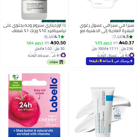
أفضل المنتجات
أفضل المنتجات
سيرا في سيرافي غسول رغوي
ذا اورديناري سيروم وجه يحتوي على
للبشرة العادية إلى الدهنية مع
نياسيناميد 10% وزنك 1% شفاف
حمض الهيالورونيك ٢٣٦مل
30ملليلتر
4.1
4.5
6.4K
7.4K
236ملليلتر
30.50
40.37
91
خصم 55%
85
خصم 64%


236 مل
|
17.11 /⁨/100 مل⁩
30 مل
|
1.02 /⁨/مل⁩
#2 في غسول الوجه
#1 في سيروم الوجه
بتخلّص بسرعة
بتخلّص بسرعة
يوصلك في
1 ساعة 9 دقيقة
تم بيع +1800 مؤخرًا
تم بيع +2100 مؤخرًا
#2 في غسول الوجه
#1 في سيروم الوجه