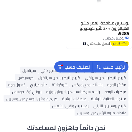
يوسيرين مكافحة العمر حشو
الهيالورون + 3x تأثير كونتورنو
285
أوتشي Spf15

توصيل مجاني
توصيل مجاني
احصل عليه خلال
13
اغسطس
البحث الشائع
ترتيب حسب
تصنيف حسب
واقي الشمس
سيروم فيتامين C
منتج تسمير ذاتي
سيتافيل
كريم الترطيب من سيرافي
كريم الترطيب من سيتافيل
كوسركس
مقشر الوجه
باث أند بودي وركس
شوكولاتة
ذا أوردينري
غسول وجه
مرطبات الوجه
بلسم سيكابلاست من لاروش بوزيه
بيوتي أوف جوسون
منتجات العناية بالبشرة
منظفات البشرة
كريم ولوشن الجسم من يوسيرين
كريم يوسيرين الليلي
يوسيرين واقي الشمس
علاجات فروة الرأس من يوسيرين
نحن دائماً جاهزون لمساعدتك