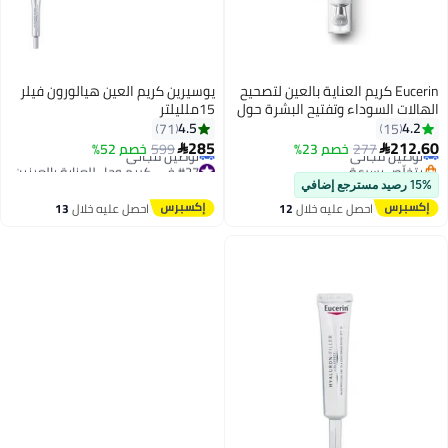
Eucerin كريم العناية بالعين لتصحيح
يوسيرين كريم العين هيالورون فيلر
الهالات السوداء وتفتيح البشرة حول
15ملليلتر
العين
4.5
4.2
71
15
#7 في كريم وجل للعناية بالعينين
#27 في كريم وجل للعناية بالعينين
285
212.60
277
خصم 23%
599
خصم 52%


توصيل مجاني
توصيل مجاني
بتخلّص بسرعة
#27 في كريم وجل للعناية بالعينين
تم بيع +30 مؤخرًا
15% رصيد مسترجع إضافي
يتضمن هدية مجانية
احصل عليه خلال
12
احصل عليه خلال
13
#7 في كريم وجل للعناية بالعينين
اغسطس
اغسطس