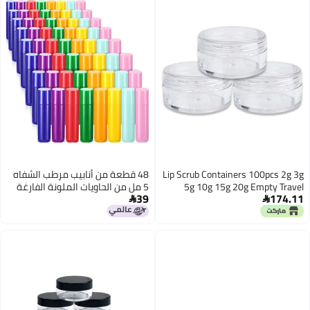
Lip Scrub Containers 100pcs 2g 3g
48 قطعة من أنابيب مرطب الشفاه
5g 10g 15g 20g Empty Travel
5 مل من الحاويات الملونة الفارغة
39
174.11
Cream Jar Pots Clear Sample
بالجملة لتغليف أحمر الشفاه


Refillable Bottles Eyeshadow Lip
ومستحضرات التجميل وأنابيب ملمع
Balm Storage Box(Clear Caps,5g)
الشفاه القابلة لإعادة الملء،
ومرطب الشفاه محلي الصنع،
والأعمال التجارية الصغيرة
والمبتدئين