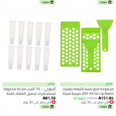
شفافة للنساء والفتيات مكياج
الجافة والمتشققة والباهتة، 30
مصنوع شخصياً
جرام / 1 أونصة
عرض
عرض
مجموعة صنع بلسم الشفاه بنفسك
أنجويلي – 10 أنابيب فارغة محمولة
(DIY Kit for Lip Balm)، صينية تعبئة
لمستحضرات تجميل الشفاه، قابلة
81.56
151.84
159.84
خصم 5%
بـ 50 فتحة وملعقة، مصنوعة من
لإعادة الشحن، مناسبة للاستخدام


أقل سعر في 30 يوم
أقل سعر في 30 يوم
مادة البولي بروبيلين الخضراء،
أثناء السفر. تتميز بتصميمها الصغير
أقل سعر في 30 يوم
أقل سعر في 30 يوم
مدمجة وقابلة لإعادة الاستخدام
والمريح الذي يسهل حملها في
للإنتاج الضخم.
السيارة. المواصفات: - المادة: