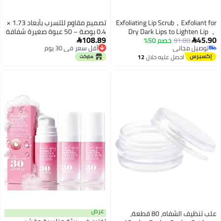
Exfoliating Lip Scrub，Exfoliant for
تصميم مقاوم للتسرب بأبعاد 1.73 ×
Dry Dark Lips to Lighten Lip ，
0.4 بوصة – 50 عبوة صغيرة شفافة
108.89
45.90
91.80
خصم 50%
Exfoliant Peel Scrub for Lightening
لمستحضرات تجميل الشفاه، 2 أنبوب


توصيل مجاني
أقل سعر في 30 يوم
and Brightening dark Lips for Men
عينات فارغ بسعة 2 مل مع غطاء
توصيل مجاني
أقل سعر في 30 يوم
احصل عليه خلال
12
Women，Sugar Repair
أسود، قوارير زيت شفاه محمولة
اغسطس
Restoration Smooth Lip 15ml
بحجم مناسب للسفر مزودة بفرشاة
ناعمة
عرض
علب تنظيف الشفاه، 80 قطعة،