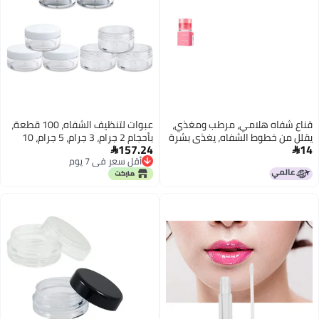
قناع شفاه هلامي، مرطب ومغذي،
عبوات لتنظيف الشفاه، 100 قطعة،
يقلل من خطوط الشفاه، يغذي بشرة
بأحجام 2 جرام، 3 جرام، 5 جرام، 10
157.24
14
الشفاه، قناع شفاه هلامي للنوم
جرام، 15 جرام، 20 جرام؛ بوتات فارغة


أقل سعر في 7 يوم
gdcm1224jw01-20g + ملعقة
لكريمات السفر، زجاجات شفافة
أقل سعر في 7 يوم
قابلة لإعادة التعبئة، صندوق تخزين
لمساحيق ظلال العيون وبلسم
الشفاه (ألوان مختلطة، 3 جرام).