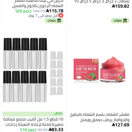
تخزين في بيئة مناسبة مقشر
بسعات 2 جرام، 3 جرام، 5 جرام، 10
159.82
الشفاه الرغوي بالخوخ والعسل،
جرام، 15 جرام، 20 جرام، 30 جرام،

115.78
144.73
خصم 20%
منظف مرطب للشفاه الجافة، مقشر
مصنوعة من البلاستيك، لصناديق

أقل سعر في 7 يوم
ومرطب لطيف للشفاه، عناية مغذية
المكياج وتخزين فن الأظافر، علبة
أقل سعر في 7 يوم
للشفاه للحصول على شفاه ناعمة
لوشن عينة شفافة (غطاء شفاف،
ولينة، عبوة من 3 قطع، وزن كل منها
سعة 2 جرام)
10 جرام يقلل العيوب
عرض
مقشر الشفاه، بلسم الشفاه بالبطيخ
10 قطع 1.5 مل أنابيب ملمع شفافة
والجوافة، يرطب بعمق ويمنح
127.69
صغيرة قابلة لإعادة التعبئة زجاجات
الترطيب، يصلح الشفاه الجافة، يزيل

83.33
92.60
خصم 10%
مرطب شفافة فارغة حاويات أحمر
الجلد الميت بلطف، مناسب للشفاه
