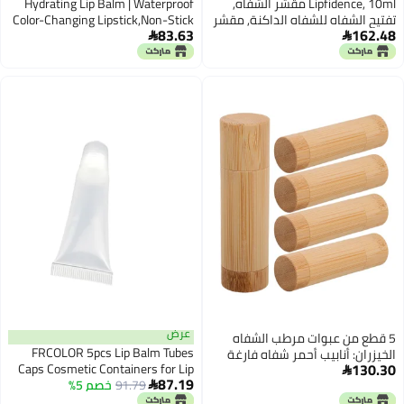
Lipfidence, 10ml مقشر الشفاه,
Hydrating Lip Balm | Waterproof
تفتيح الشفاه للشفاه الداكنة, مقشر
Color-Changing Lipstick,Non-Stick
83.63
162.48
الشفاه للشفاه الداكنة, بلسم شفاه
Lip Butter Cream,for Dry Cracked


طبيعي لتفتيح وترطيب, ترطيب طويل
Sensitive Travel Daily Office
الأمد لـ, أحمر شفاه, مناسب للنساء
Commuting Winter Women Men
والرجال
عرض
5 قطع من عبوات مرطب الشفاه
FRCOLOR 5pcs Lip Balm Tubes
الخيزران: أنابيب أحمر شفاه فارغة
130.30
Caps Cosmetic Containers for Lip
لصنع مرطب الشفاه DIY - أدوات

87.19
91.79
خصم 5%
Gloss Natural Material for Beauty
صنع مرطب الشفاه - زجاجات عبوات

Projects and Travel
مزيل العرق بحجم السفر 5 جم / 0.18