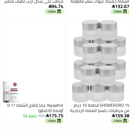
الشفاه جميلة: عبوات سفر مقاومة
مرطب على شكل أرنب لطيف متغير
94.74
132.67
للتسرب - حاويات سفر بسعة 5
اللون للنساء للعناية بالشفاه


جرامات للكريمات مزودة بأغطية
المغذية
على شكل رباط - زجاجات عينات قابلة
لإعادة التعبئة لمرطب الشفاه
SHOWERORO 15 قطعة 10 جرام
Aquaphor عصا إصلاح الشفاه 0.17
من مرطبانات بلسم الشفاه الزجاجية
أونصة (6 قطع)
175.75
159.38
المصقولة بأغطية لولبية، حاويات
185
خصم 5%


مرطبات بحجم السفر قابلة لإعادة
التعبئة لعينات مقشر الجسم
والمستحضر