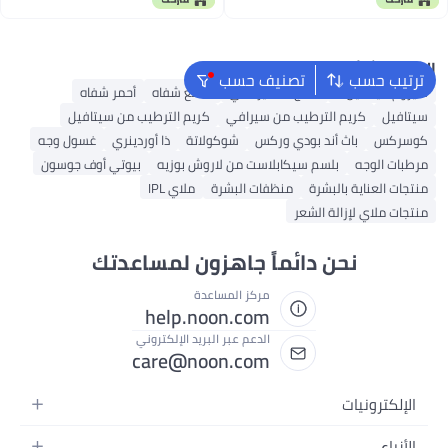
Lightweight Cosmetic Cream Case
واضح جرة لوشن (غطاء متعدد
الألوان، 10 جم)
البحث الشائع
ترتيب حسب
تصنيف حسب
سيروم فيتامين C
منتج تسمير ذاتي
ملمع شفاه
أحمر شفاه
سيتافيل
كريم الترطيب من سيرافي
كريم الترطيب من سيتافيل
كوسركس
باث أند بودي وركس
شوكولاتة
ذا أوردينري
غسول وجه
مرطبات الوجه
بلسم سيكابلاست من لاروش بوزيه
بيوتي أوف جوسون
منتجات العناية بالبشرة
منظفات البشرة
ملاي IPL
منتجات ملاي لإزالة الشعر
نحن دائماً جاهزون لمساعدتك
مركز المساعدة
help.noon.com
الدعم عبر البريد الإلكتروني
care@noon.com
الإلكترونيات
الهواتف المتحركة
الأزياء