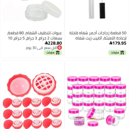
50 قطعة زجاجات أحمر شفاه قابلة
عبوات لتنظيف الشفاه، 80 قطعة،
لإعادة التعبئة، أنابيب زيت شفاه
بسعات 2 جرام، 3 جرام، 5 جرام، 10
228.80
179.95
فارغة، حاويات مكياج DIY مع فرشاة
جرام، 15 جرام، 20 جرام، 30 جرام، من


أقل سعر في 30 يوم
ناعمة، بلاستيك عالي الجودة، سعة
البلاستيك، صندوق لمستحضرات
أقل سعر في 30 يوم
4.5 مل لكل منها، للاستخدام في
التجميل والمكياج، وعاء لتخزين فن
صالونات التجميل والمنزل
الأظافر، عبوة للكريم التجريبي
شفافة (غطاء بألوان مختلطة، سعة
10 جرام).