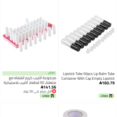
بلاستيك - الحجم (10 مل): حوالي
8.50 × 3.00 × 1.80 سم - تصميم
مدمج ومتين، يدوم طويلاً - مناسبة
لحمل سوائل تجميل الشفاه، زيوت
الشفاه، أو أي سوائل أخرى - خفيفة
الوزن، سهلة الحمل
عرض
Lipstick Tube 50pcs Lip Balm Tube
مجموعة أنابيب كريم الشفاه مع
Container With Cap Empty Lipstick
160.79
ملعقة، 50 قطعة، أنابيب بلاستيكية
Bottle Lipgloss Cosmetic For DIY

141.56
فارغة بيضاء، صينية مقاساتها 10 ×

Beauty Makers, Salons & Personal
أقل سعر في 30 يوم
4.5 × 0.7 بوصة/وردية، وعاء لصنع
Use(Black)
أقل سعر في 30 يوم
أحمر الشفاه بنفسك للعناية بالشفاه
في المنزل