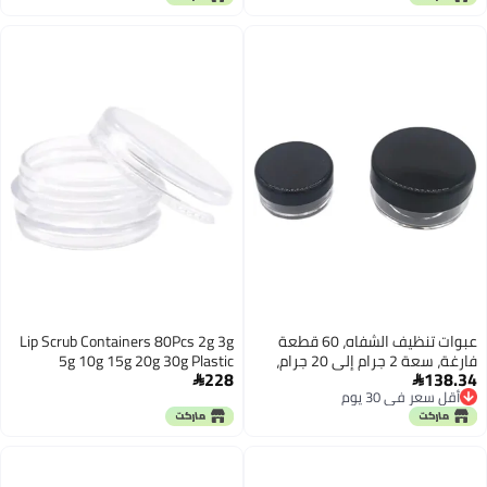
أونصة
عبوات تنظيف الشفاه، 60 قطعة
Lip Scrub Containers 80Pcs 2g 3g
فارغة، سعة 2 جرام إلى 20 جرام،
5g 10g 15g 20g 30g Plastic
228
138.34
صغيرة الحجم، مزودة بأغطية ملونة،
Cosmetics Makeup Box Nail Art


أقل سعر في 30 يوم
من البلاستيك الشفاف، للمستحضرات
Storage Pot Container Clear
أقل سعر في 30 يوم
التجميلية (اللون الأسود، سعة 3
Sample Lotion Jar(Clear Cap,10g)
جرامات)