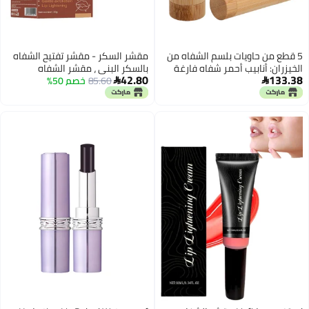
5 قطع من حاويات بلسم الشفاه من
مقشر السكر - مقشر تفتيح الشفاه
الخيزران: أنابيب أحمر شفاه فارغة
بالسكر البني ، مقشر الشفاه
42.80
133.38
لصنع ملمع الشفاه بنفسك - أدوات
85.60
خصم 50%
ومرطب للشفاه الجافة المتشققة


صنع بلسم الشفاه - زجاجات مزيل
20 جم
العرق بحجم السفر 5 جرام / 0.18
أونصة