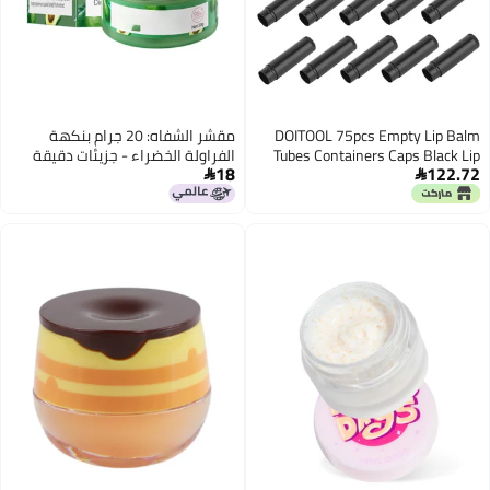
DOITOOL 75pcs Empty Lip Balm
مقشر الشفاه: 20 جرام بنكهة
Tubes Containers Caps Black Lip
الفراولة الخضراء - جزيئات دقيقة
18
122.72
Gloss Storage for Cosmetics Safe
لطيفة لإزالة الجلد الميت، مقشر


and Convenient Packaging for
شفاه للعناية بالشفاه الجافة في
Balm and Crafts
الخريف والشتاء، يرطب وينعم ويفتح
لون الشفاه