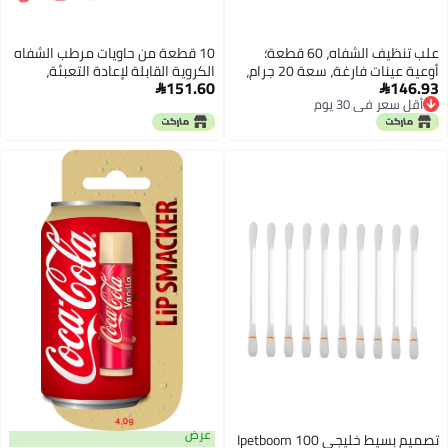
علب تنظيف الشفاه، 60 قطعة؛
10 قطعة من حاويات مرطب الشفاه
أوعية عينات فارغة، سعة 20 جرام،
الكروية القابلة لإعادة التعبئة،
151.60
146.93
عبوات بلاستيكية للمستحضرات
حوامل مرطب الشفاه الوردي


أقل سعر في 30 يوم
التجميلية، مناسبة للسفر، لاستخدام
المتينة لمستحضرات التجميل
أقل سعر في 30 يوم
كريمات الشفاه وبلسم الشفاه
المنزلية
ومستحضرات المكياج المحمولة
(لون وردي).
عرض
تصميم بسيط خليجي Ipetboom 100