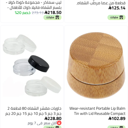
ليپ سماكر - مجموعة كوكا كولا -
قطعة من عصا مرطب الشفاه،
125.14
بلسم الشفاه فانيلا كوك للأطفال -
مسحات قطنية مرطبة لتنظيف

218.50
273.13
خصم 20%
نكهة فانيلا كوك - هدية حلوة
الأسنان، مسحات فموية للنساء

لأصدقائك - عبوة بليستر فردية
والرجال جودة لكل سيناريو هيكل
عام متوازن يناسب كل ميزانية
Wear-resistant Portable Lip Balm
حاويات مقشر الشفاه 80 قطعة 2
Tin with Lid Reusable Compact
جم 3 جم 5 جم 10 جم 15 جم 20 جم
228.80
102.89
Aluminum Container for Travel
30 جم صندوق مكياج بلاستيكي


أقل سعر في 7 يوم
Office Outdoor Activities
وعاء تخزين فن الأظافر وعاء عينات
أقل سعر في 7 يوم