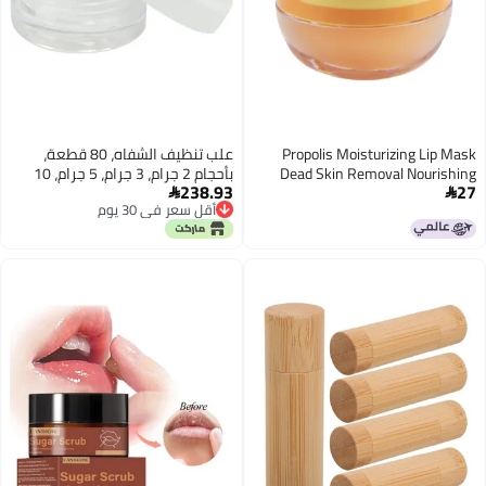
Propolis Moisturizing Lip Mask
علب تنظيف الشفاه، 80 قطعة،
Dead Skin Removal Nourishing
بأحجام 2 جرام، 3 جرام، 5 جرام، 10
238.93
27
Anti‑Wrinkle Lip Mask with Brush
جرام، 15 جرام، 20 جرام، 30 جرام،


أقل سعر في 30 يوم
مصنوعة من البلاستيك، لصناديق
أقل سعر في 30 يوم
المكياج وتخزين فن الأظافر، علبة
لوشن نموذجية شفافة (غطاء أبيض،
سعة 10 جرام).