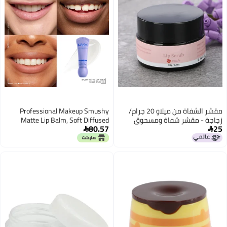
مقشر الشفاة من ميلاو 20 جرام/
Professional Makeup Smushy
زجاجة - مقشر شفاة ومسحوق
Matte Lip Balm, Soft Diffused
80.57
25
شفاة مغذي، يزيل الجلد الميت
Color, Matte Finish, Sugar Smush


ويعمل ككريم/فيلم شفاة