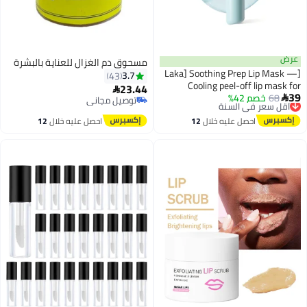
عرض
مسحوق دم الغزال للعناية بالبشرة
[Laka] Soothing Prep Lip Mask —
3.7
43
Cooling peel-off lip mask for
23.44

39
68
خصم 42%
أقل سعر في السنة
smoother lip prep and a hydrated

توصيل مجاني
توصيل مجاني
feel
توصيل مجاني
أقل سعر في السنة
احصل عليه خلال
12
احصل عليه خلال
12
اغسطس
اغسطس