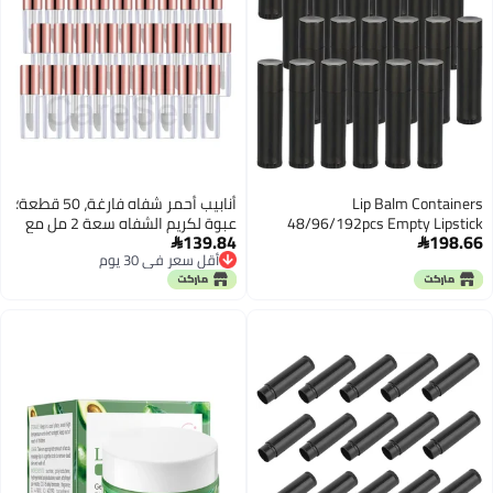
Lip Balm Containers
أنابيب أحمر شفاه فارغة، 50 قطعة؛
48/96/192pcs Empty Lipstick
عبوة لكريم الشفاه سعة 2 مل مع
139.84
198.66
Bottle Refillable Cosmetic Sample
غطاء؛ زجاجة فارغة لمستحضر


أقل سعر في 30 يوم
Containers Plastic Gloss
تجميلي لصنع أحمر شفاه يدويًا (لون
أقل سعر في 30 يوم
Tubes(Black 5g)(96pcs)
وردي، سعة 2 مل).