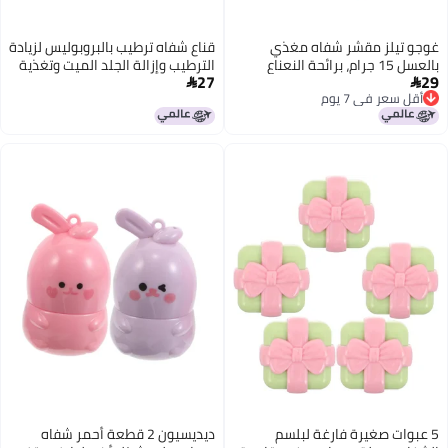
غوجو تيلز مقشر شفاه مغذي
قناع شفاه ترطيب بالبروبوليس لزيادة
بالعسل 15 جرام، برائحة النعناع
الترطيب وإزالة الجلد الميت وتغذية
27
29
المنعشة، مرطب لطيف للعناية
الشفاه ومكافحة التجاعيد مع


أقل سعر في 7 يوم
بالشفاه، ماسك الشفاه
فرشاة
أقل سعر في 7 يوم
5 عبوات صغيرة فارغة لبلسم
ديديسيون 2 قطعة أحمر شفاه