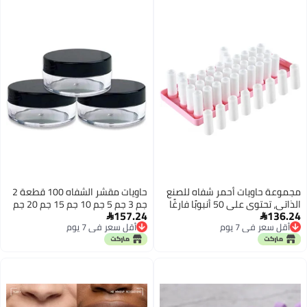
مجموعة حاويات أحمر شفاه للصنع
حاويات مقشر الشفاه 100 قطعة 2
الذاتي، تحتوي على 50 أنبوبًا فارغًا
جم 3 جم 5 جم 10 جم 15 جم 20 جم
157.24
136.24
لكريم الشفاه مع صينية وملعقة
برطمانات كريم سفر فارغة زجاجات


أقل سعر في 7 يوم
أقل سعر في 7 يوم
صغيرة، مصنوعة من البلاستيك
قابلة لإعادة التعبئة عينات شفافة
أقل سعر في 7 يوم
أقل سعر في 7 يوم
الأبيض، حجم الصينية: 10 × 4.5 × 0.7
صندوق تخزين ظلال العيون مرطب
بوصة، مثالية للعناية بالشفاه في
الشفاه (أغطية سوداء، 3 جم)
المنزل.