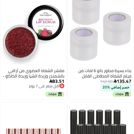
بناء بسيط مطور بالو 6 لفات من
مقشر الشفاه العضوي من أرافي
فيلم الشفاه المطاطي القابل
بالشمندر وزبدة الشيا وزبدة الكاكاو -
83.51
135.47
142.60
للاستخدام مرة واحدة، فيلم حماية،
للشفاه الداكنة والمتشققة


أقل سعر في 7 يوم
غلاف بلاستيكي للعناية بالشفاه
والمتصبغة - لتفتيح الشفاه الداكنة
خصم إضافي %20
أقل سعر في 7 يوم
جودة عالمية موثوقة
- للرجال والنساء - 15 جم