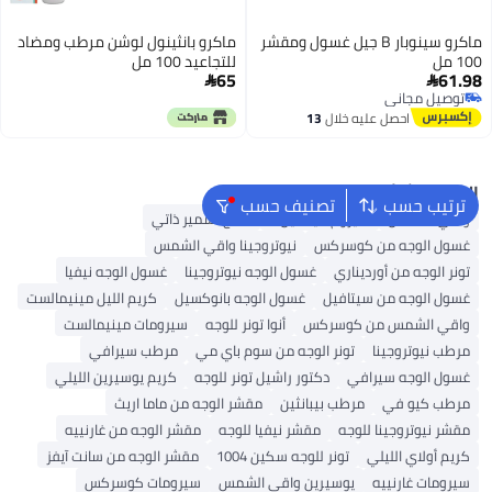
ماكرو سينوبار B جيل غسول ومقشر
ماكرو بانثينول لوشن مرطب ومضاد
100 مل
للتجاعيد 100 مل
65
61.98


توصيل مجاني
توصيل مجاني
احصل عليه خلال
13
اغسطس
البحث الشائع
ترتيب حسب
تصنيف حسب
واقي الشمس
سيروم فيتامين C
منتج تسمير ذاتي
غسول الوجه من كوسركس
نيوتروجينا واقي الشمس
تونر الوجه من أورديناري
غسول الوجه نيوتروجينا
غسول الوجه نيفيا
غسول الوجه من سيتافيل
غسول الوجه بانوكسيل
كريم الليل مينيمالست
واقي الشمس من كوسركس
أنوا تونر للوجه
سيرومات مينيمالست
مرطب نيوتروجينا
تونر الوجه من سوم باي مي
مرطب سيرافي
غسول الوجه سيرافي
دكتور راشيل تونر للوجه
كريم يوسيرين الليلي
مرطب كيو في
مرطب بيبانثين
مقشر الوجه من ماما اريث
مقشر نيوتروجينا للوجه
مقشر نيفيا للوجه
مقشر الوجه من غارنييه
كريم أولاي الليلي
تونر للوجه سكين 1004
مقشر الوجه من سانت آيفز
سيرومات غارنييه
يوسيرين واقي الشمس
سيرومات كوسركس