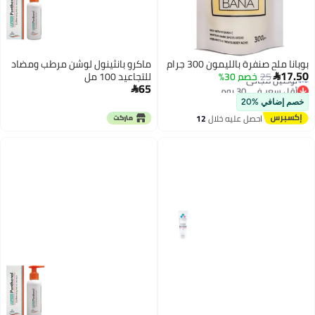
بوبانا ملح صنفرة بالليمون 300 جرام
ماكرو بانثينول لوشن مرطب ومضاد
أقل سعر في 30 يوم
17.50
25
خصم 30%
للتجاعيد 100 مل

توصيل مجاني
65
أقل سعر في 30 يوم

خصم إضافي %20
احصل عليه خلال
12
اغسطس