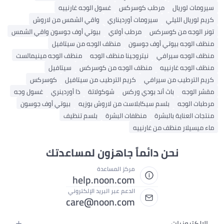
سيرومات لوريال
مرطب كوسركس
غسول الوجه غارنييه
كريم لوريال الليلي
سيرومات أورديناري
واقي الشمس من لاروش
تونر الوجه من كوسركس
مرطب أولاي
بيوتي أوف جوسون واقي الشمس
منظف ​​الوجه بيوتي أوف جوسون
منظف ​​الوجه من سيتافيل
منظف ​​الوجه سيرافي
نيتروجينا منظف الوجه
منظف ​​الوجه مينيمالست
منظف ​​الوجه غارنييه
منظف ​​الوجه من كوسركس
سيتافيل
كريم الترطيب من سيرافي
كريم الترطيب من سيتافيل
كوسركس
مقشر الوجه
باث أند بودي وركس
شوكولاتة
ذا أوردينري
غسول وجه
مرطبات الوجه
بلسم سيكابلاست من لاروش بوزيه
بيوتي أوف جوسون
منتجات العناية بالبشرة
منظفات البشرة
بلسم تنظيف
ماء ميسيلار منظف من غارنييه
نحن دائماً جاهزون لمساعدتك
مركز المساعدة
help.noon.com
الدعم عبر البريد الإلكتروني
care@noon.com
الإلكترونيات