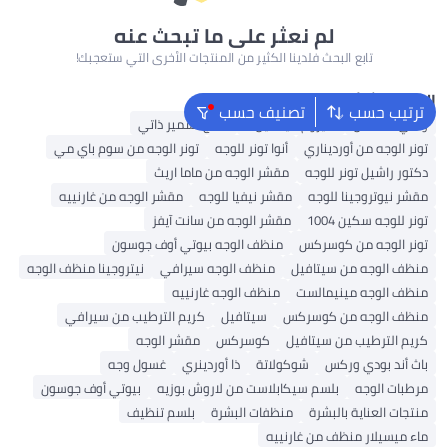
لم نعثر على ما تبحث عنه
تابع البحث فلدينا الكثير من المنتجات الأخرى التي ستعجبك!
البحث الشائع
ترتيب حسب
تصنيف حسب
واقي الشمس
سيروم فيتامين C
منتج تسمير ذاتي
تونر الوجه من أورديناري
أنوا تونر للوجه
تونر الوجه من سوم باي مي
دكتور راشيل تونر للوجه
مقشر الوجه من ماما اريث
مقشر نيوتروجينا للوجه
مقشر نيفيا للوجه
مقشر الوجه من غارنييه
تونر للوجه سكين 1004
مقشر الوجه من سانت آيفز
تونر الوجه من كوسركس
منظف ​​الوجه بيوتي أوف جوسون
منظف ​​الوجه من سيتافيل
منظف ​​الوجه سيرافي
نيتروجينا منظف الوجه
منظف ​​الوجه مينيمالست
منظف ​​الوجه غارنييه
منظف ​​الوجه من كوسركس
سيتافيل
كريم الترطيب من سيرافي
كريم الترطيب من سيتافيل
كوسركس
مقشر الوجه
باث أند بودي وركس
شوكولاتة
ذا أوردينري
غسول وجه
مرطبات الوجه
بلسم سيكابلاست من لاروش بوزيه
بيوتي أوف جوسون
منتجات العناية بالبشرة
منظفات البشرة
بلسم تنظيف
ماء ميسيلار منظف من غارنييه