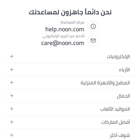
نحن دائماً جاهزون لمساعدتك
مركز المساعدة
help.noon.com
الدعم عبر البريد الإلكتروني
care@noon.com
الإلكترونيات
الهواتف المتحركة
الأزياء
أجهزة التابلت
أحذية رياضية رجالية
المطبخ والأجهزة المنزلية
أجهزة الكمبيوتر المحمولة
أحذية رياضية نسائية
الأجهزة الكبيرة
التلفزيونات
الجمال
الساعات
الأجهزة الصغيرة
سماعات الرأس
العطور
حقائب الظهر
المواليد الألعاب
التخزين
أجهزة الألعاب
العناية بالبشرة
حقائب اليد
أثاث الأطفال
الأثاث
أفضل الماركات
إكسسوارات الجوال
العناية بالشعر
بلوزات نسائية
إكسسوارات التغذية والتدريب
الإضاءة
الأجهزة القابلة للارتداء
أبل
العناية الشخصية
النظارات
شوف أكثر
الحفاضات
أدوات الطبخ