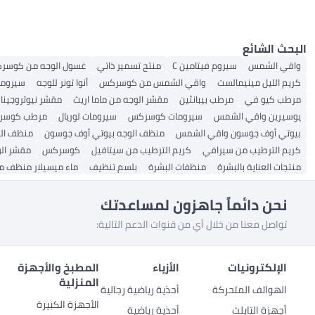
البحث الشائع
واقي الشمس
سيروم فيتامين C
منتج تسمير ذاتي
غسول الوجه من كوسر
كريم الليل مينيمالست
واقي الشمس من كوسركس
أنوا تونر للوجه
سيروما
مرطب كيو في
مرطب بيبانثين
مقشر الوجه من ماما اريث
مقشر نيوتروجينا 
يوسيرين واقي الشمس
سيرومات كوسركس
سيرومات لوريال
مرطب كوسر
بيوتي أوف جوسون واقي الشمس
منظف ​​الوجه بيوتي أوف جوسون
منظف ​​ا
كريم الترطيب من سيرافي
كريم الترطيب من سيتافيل
كوسركس
مقشر ال
منتجات العناية بالبشرة
منظفات البشرة
بلسم تنظيف
ماء ميسيلار منظف من
نحن دائماً جاهزون لمساعدتك
تواصل معنا من خلال أي من قنوات الدعم التالية:
الإلكترونيات
الأزياء
المطبخ والأجهزة
المنزلية
الهواتف المتحركة
أحذية رياضية رجالية
الأجهزة الكبيرة
أجهزة التابلت
أحذية رياضية