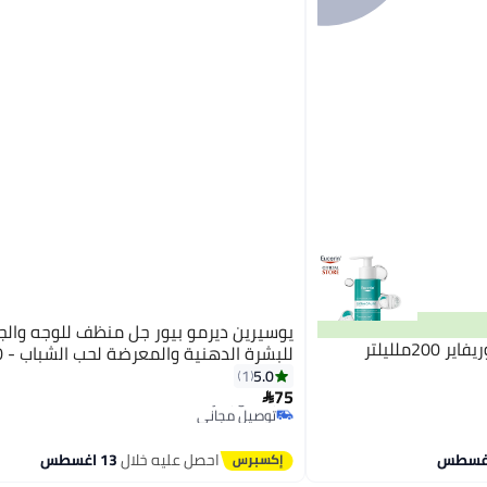
يوسيرين ديرمو بيور جل منظف للوجه وال
ملليلتر
للبشرة الدهنية والمعرضة لحب الشباب - 400 مل
5.0
1
75

توصيل مجاني
بتخلّص بسرعة
توصيل مجاني
احصل عليه خلال
13 اغسطس