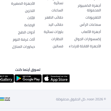
نسائية
الأجهزة الصغيرة
أجهزة الكمبيوتر
المحمولة
الساعات
التخزين
التلفزيونات
حقائب الظهر
الأثاث
سماعات الرأس
حقائب اليد
الإضاءة
أجهزة الألعاب
بلوزات نسائية
أدوات الطبخ
إكسسوارات الجوال
النظارات
أثاث غرفة النوم
الأجهزة القابلة للارتداء
فساتين
ديكورات المنازل
تسوق أينما كنت
© 2026 noon. كل الحقوق محفوظة