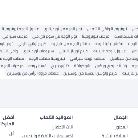
كس
نيوتروجينا واقي الشمس
تونر الوجه من أورديناري
غسول الوجه نيوتروجينا
ت مينيمالست
مرطب نيوتروجينا
تونر الوجه من سوم باي مي
مرطب سيرافي
للوجه
مقشر نيفيا للوجه
مقشر الوجه من غارنييه
كريم أولاي الليلي
تونر للوج
كس
غسول الوجه غارنييه
كريم لوريال الليلي
سيرومات أورديناري
واقي الشم
لوجه من سيتافيل
منظف ​​الوجه سيرافي
نيتروجينا منظف الوجه
منظف ​​الوجه 
وجه
باث أند بودي وركس
شوكولاتة
ذا أوردينري
غسول وجه
مرطبات الوجه
 غارنييه
كريم ولوشن الجسم من يوسيرين
علاجات فروة الرأس من يوسيرين
الجمال
المواليد الألعاب
أفضل
الماركا
العطور
أثاث الأطفال
أبل
العناية بالبشرة
إكسسوارات التغذية والتدريب