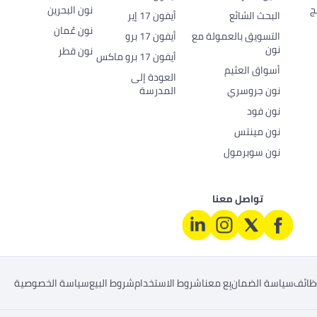
ج
نون البحرين
البحث الشائع
أيفون 17 إير
نون عُمان
التسويق بالعمولة مع
أيفون 17 برو
نون
نون قطر
أيفون 17 برو ماكس
أسواق العثيم
العودة إلى
نون جروسري
المدرسة
نون فود
نون مينتس
نون سوبرمول
تواصل معنا
ظائف
سياسة الضمان
بِع معنا
شروط الاستخدام
شروط البيع
سياسة الخصوصية