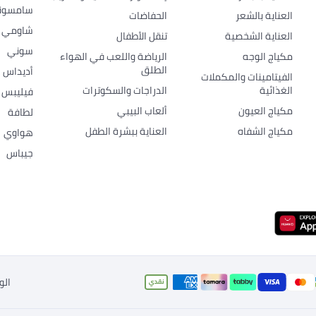
سامسون
العناية بالشعر
الحفاضات
شاومي
العناية الشخصية
تنقل الأطفال
سوني
مكياج الوجه
الرياضة واللعب في الهواء
الطلق
أديداس
الفيتامينات والمكملات
الغذائية
الدراجات والسكوترات
فيليبس
مكياج العيون
ألعاب البيبي
لطافة
مكياج الشفاه
العناية ببشرة الطفل
هواوي
جيباس
الو