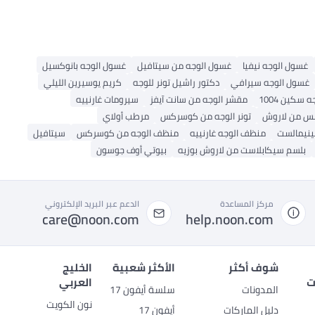
غسول الوجه نيفيا
غسول الوجه من سيتافيل
غسول الوجه بانوكسيل
غسول الوجه سيرافي
دكتور راشيل تونر للوجه
كريم يوسيرين الليلي
ه سكين 1004
مقشر الوجه من سانت آيفز
سيرومات غارنييه
س من لاروش
تونر الوجه من كوسركس
مرطب أولاي
مينيمالست
منظف ​​الوجه غارنييه
منظف ​​الوجه من كوسركس
سيتافيل
بلسم سيكابلاست من لاروش بوزيه
بيوتي أوف جوسون
مركز المساعدة
الدعم عبر البريد الإلكتروني
care@noon.com
help.noon.com
شوف أكثر
الأكثر شعبية
الخليج
ت
العربي
المدونات
سلسة أيفون 17
نون الكويت
دليل الماركات
أيفون 17