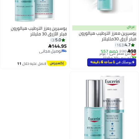
عرض
يوسيرين يعزز الترطيب هيالورون
يوسيرين معزز الترطيب هيالورون
فيلر الأزرق 30 مليلتر
فيلر أزرق 30ملليلتر
5.0
3
4.7
163
144.95

#30 في أقنعة السيروم العلاجية
98
230
خصم 57%
توصيل مجاني

أقل سعر في 7 يوم
توصيل مجاني
تم بيع +10 مؤخرًا
#30 في أقنعة السيروم العلاجية
يوصلك في
1 ساعة 6 دقيقة
احصل عليه خلال
11
اغسطس