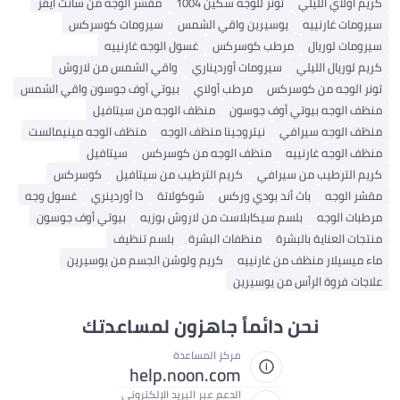
كريم أولاي الليلي
تونر للوجه سكين 1004
مقشر الوجه من سانت آيفز
سيرومات غارنييه
يوسيرين واقي الشمس
سيرومات كوسركس
سيرومات لوريال
مرطب كوسركس
غسول الوجه غارنييه
كريم لوريال الليلي
سيرومات أورديناري
واقي الشمس من لاروش
تونر الوجه من كوسركس
مرطب أولاي
بيوتي أوف جوسون واقي الشمس
منظف ​​الوجه بيوتي أوف جوسون
منظف ​​الوجه من سيتافيل
منظف ​​الوجه سيرافي
نيتروجينا منظف الوجه
منظف ​​الوجه مينيمالست
منظف ​​الوجه غارنييه
منظف ​​الوجه من كوسركس
سيتافيل
كريم الترطيب من سيرافي
كريم الترطيب من سيتافيل
كوسركس
مقشر الوجه
باث أند بودي وركس
شوكولاتة
ذا أوردينري
غسول وجه
مرطبات الوجه
بلسم سيكابلاست من لاروش بوزيه
بيوتي أوف جوسون
منتجات العناية بالبشرة
منظفات البشرة
بلسم تنظيف
ماء ميسيلار منظف من غارنييه
كريم ولوشن الجسم من يوسيرين
علاجات فروة الرأس من يوسيرين
نحن دائماً جاهزون لمساعدتك
مركز المساعدة
help.noon.com
الدعم عبر البريد الإلكتروني