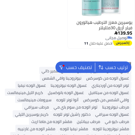
يوسيرين معزز الترطيب هيالورون
فيلر أزرق 30ملليلتر
139.95

توصيل مجاني
توصيل مجاني
احصل عليه خلال
11
اغسطس
البحث الشائع
ترتيب حسب
تصنيف حسب
واقي الشمس
سيروم فيتامين C
منتج تسمير ذاتي
غسول الوجه من كوسركس
نيوتروجينا واقي الشمس
تونر الوجه من أورديناري
غسول الوجه نيوتروجينا
غسول الوجه نيفيا
غسول الوجه من سيتافيل
غسول الوجه بانوكسيل
كريم الليل مينيمالست
واقي الشمس من كوسركس
أنوا تونر للوجه
سيرومات مينيمالست
مرطب نيوتروجينا
تونر الوجه من سوم باي مي
مرطب سيرافي
غسول الوجه سيرافي
دكتور راشيل تونر للوجه
كريم يوسيرين الليلي
مرطب كيو في
مرطب بيبانثين
مقشر الوجه من ماما اريث
مقشر نيوتروجينا للوجه
مقشر نيفيا للوجه
مقشر الوجه من غارنييه