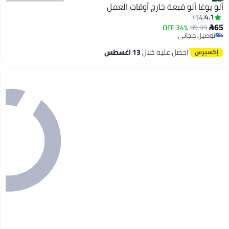
#2
ألو يوغا ألو قبعة خارج أوقات العمل
4.1
14
65
34% OFF
99.99

توصيل مجاني
2
تم بيع +70 مؤخرًا
توصيل مجاني
احصل عليه خلال
13 اغسطس