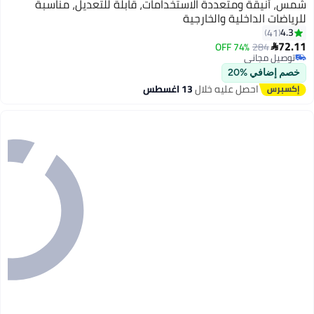
شمس، أنيقة ومتعددة الاستخدامات، قابلة للتعديل، مناسبة
للرياضات الداخلية والخارجية
4.3
41
6
72.11
74% OFF
284

توصيل مجاني
تم بيع +50 مؤخرًا
خصم إضافي %20
توصيل مجاني
احصل عليه خلال
13 اغسطس