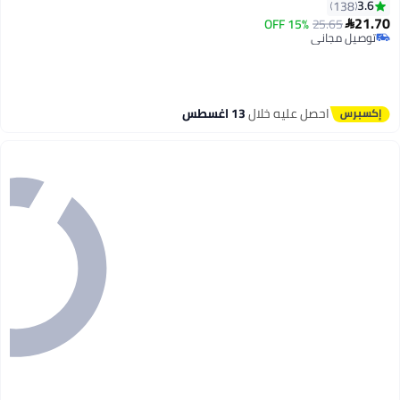
3.6
138
21.70
15% OFF
25.65

توصيل مجاني
2
تم بيع +30 مؤخرًا
توصيل مجاني
احصل عليه خلال
13 اغسطس