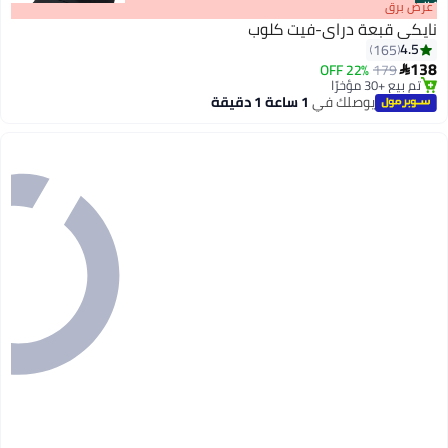
#1
عرض برق
نايكي قبعة دراي-فيت كلوب
4.5
165
138
22% OFF
179

10
تم بيع +30 مؤخرًا
تم بيع +30 مؤخرًا
يوصلك في
1 ساعة 1 دقيقة