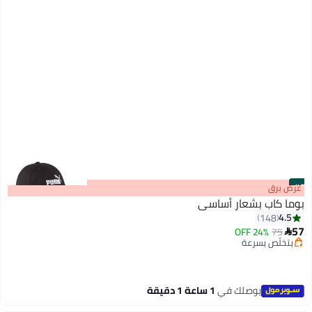
#5
عرض برق
بوما كاب بشعار أساسي
4.5
148
57
24% OFF
75

9
بتخلّص بسرعة
تم بيع +60 مؤخرًا
بتخلّص بسرعة
يوصلك في
1 ساعة 1 دقيقة