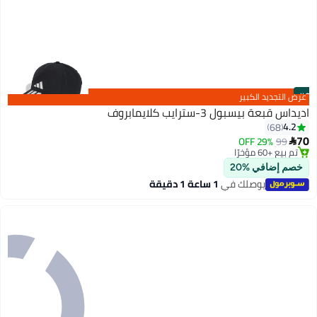
#9
عرض التجديد الكبير
اديداس قبعة بيسبول 3-سترايب كلايمابروف
أقل سعر في 7 يوم
4.2
68
بتخلّص بسرعة
70
29% OFF
99

4
تم بيع +60 مؤخرًا
أقل سعر في 7 يوم
خصم إضافي %20
يوصلك في
1 ساعة 1 دقيقة