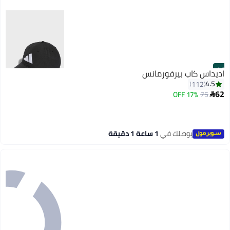
#8
اديداس كاب بيرفورمانس
4.5
112
62
17% OFF
75

4
يوصلك في
1 ساعة 1 دقيقة