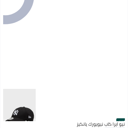
#10
نيو ايرا كاب نيويورك يانكيز