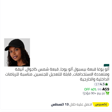
#4
ألو يوغا قبعة بيسبول ألو يوجا، قبعة شمس كاجوال، أنيقة
ومتعددة الاستخدامات، قابلة للتعديل للجنسين، مناسبة للرياضات
الداخلية والخارجية
توصيل مجاني
4.5
37
2
بتخلّص بسرعة
59
40% OFF
99

تم بيع +90 مؤخرًا
توصيل مجاني
احصل عليه خلال
13 اغسطس