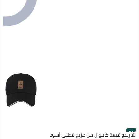
#11
شاربدو قبعة كاجوال من مزيج قطني أسود