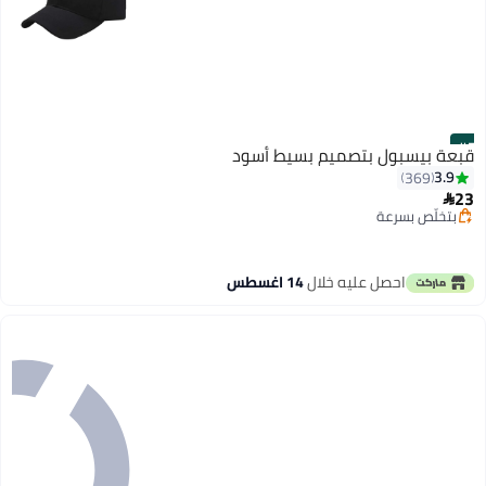
#7
قبعة بيسبول بتصميم بسيط أسود
3.9
369
23

بتخلّص بسرعة
تم بيع +120 مؤخرًا
بتخلّص بسرعة
احصل عليه خلال
14 اغسطس