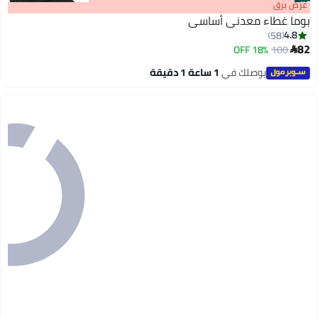
#3
عرض برق
بوما غطاء معدني أساسي
4.8
58
82
18% OFF
100

7
يوصلك في
1 ساعة 1 دقيقة