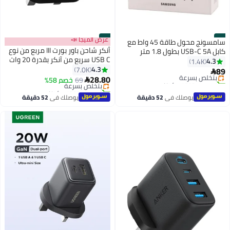
#3
#4
عرض الميجا 📣
سامسونج محول طاقة 45 واط مع
أنكر شاحن باور بورت III مربع من نوع
كابل USB-C 5A بطول 1.8 متر
USB C سريع من آنكر بقدرة 20 وات
للشحن السريع الفائق للأجهزة
4.3
1.4K
ومقبس قابل للطي لأجهزة آيفون
4.3
المتوافقة
7.0K
89
بتخلّص بسرعة

12 و12 ميني و12 برو ماكس و11
28.80
تم بيع +1000 مؤخرًا
69
بتخلّص بسرعة
خصم 58%

وجالاكسي وبكسل 4/3 وآي باد برو
بتخلّص بسرعة
تم بيع +1200 مؤخرًا
بتخلّص بسرعة
والمزيد (لا يتضمن الكابل) أسود
يوصلك في
52 دقيقة
يوصلك في
52 دقيقة