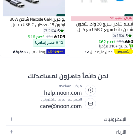
#49
عرض الميجا 📣
#50
يو جرين Nexode GaN شاحن 30W
أبلينم شاحن سريع 20 واط للآيفون |
ايفون 15 مع كابل USB C محول
شاحن حائط سريع USB C مع كابل
طاقة قابل للطي شاحن ايفون تايب
4.6
3.2K
USB C إلى Lightning متوافق مع
4.5
416
سي قابس مع كابل USB C 60W لـ
109
131
خصم 16%

iPhone 14/14 Pro/14 Pro
60
ايفون 15 برو ماكس/15 برو/15/15
159
خصم 62%

10  خصم إضافي!
Max/13/12/SE2020/11/XR/XS
أقل سعر في السنة
بلس، ايباد، سامسونج، شاومى، ون
Max/X/iPad
توصيل مجاني
بلس، إلخ 30 واط مع كابل
احصل عليه خلال
12
يوصلك في
52 دقيقة
تم بيع +310 مؤخرًا
اغسطس
أقل سعر في السنة
نحن دائماً جاهزون لمساعدتك
مركز المساعدة
help.noon.com
الدعم عبر البريد الإلكتروني
care@noon.com
الإلكترونيات
الهواتف المتحركة
الأزياء