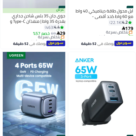
#7
#8
عرض
ابل محول طاقة ديناميكي 40 واط
جوي جان 35 بلس شاحن جداري
مع 60 واط كحد أقصى -
بقدرة 35 واط | منفذان Type-C و
4.2
22.1K
USB للشحن السريع | حجم مدمج و
4.4
463
179
بتخلّص بسرعة

سهل الحمل | متوافق مع آيفون
29
تم بيع +400 مؤخرًا
69
خصم 57%
بتخلّص بسرعة

17/16/15 و سامسونج و جالاكسي و
بتخلّص بسرعة
تم بيع +750 مؤخرًا
بتخلّص بسرعة
شاومي و هواوي و ايباد و ايباد برو
يوصلك في
52 دقيقة
يوصلك في
52 دقيقة
أسود