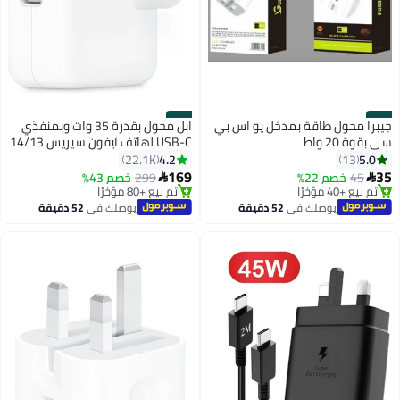
#46
#45
جيبرا محول طاقة بمدخل يو اس بي
ابل محول بقدرة 35 وات وبمنفذي
سي بقوة 20 واط
USB-C لهاتف آيفون سيريس 14/13
أبيض
4.2
5.0
22.1K
13
169
35
45
خصم 22%
299
خصم 43%


تم بيع +40 مؤخرًا
تم بيع +80 مؤخرًا
تم بيع +40 مؤخرًا
تم بيع +80 مؤخرًا
يوصلك في
52 دقيقة
يوصلك في
52 دقيقة