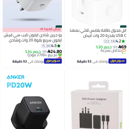
#1
#2
عرض الميجا 📣
ابل محول طاقة بقابس ثلاثي بمنفذ
يو جرين شاحن ايفون تايب سي فيش
USB C بقدرة 20 وات أبيض
ايفون سريع بقوة 20 وات وشاحن
4.2
22.1K
جداري بتقنية PD لآيفون 14/14
4.5
5.3K
69
99
خصم 30%
بتخلّص بسرعة

بلس/14 برو/ 14 برو ماكس/13 برو/
24.80
تم بيع +3000 مؤخرًا
38
خصم 34%

13 برو ماكس/13/ 12/11وايباد
بتخلّص بسرعة
أقل سعر في 7 يوم
بتخلّص بسرعة
ويباد ميني/ايباد برو اسود أبيض
يوصلك في
52 دقيقة
يوصلك في
52 دقيقة
تم بيع +2700 مؤخرًا
أقل سعر في 7 يوم