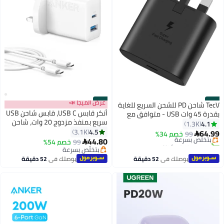
#39
#40
عرض الميجا 📣
TecV شاحن PD للشحن السريع للغاية
أنكر قابس USB C، قابس شاحن USB
بقدرة 45 وات USB - متوافق مع
سريع بمنفذ مزدوج 20 وات، شاحن
S24 S23 S22 S21 S20 Ultra، S24+
4.1
1.3K
USB C لهاتف Iphone 15/15 Pro/15
4.5
3.1K
S23+ S22+ S21+، A53، A15، A 55،
64.99
99
بتخلّص بسرعة
خصم 34%

Pro Max/14/13/12، Ipad
44.80
A54 - محول طاقة من النوع C،
تم بيع +210 مؤخرًا
99
خصم 54%

Pro/Airpods، والمزيد من كابل USB-
بتخلّص بسرعة
بتخلّص بسرعة
C متضمن
بتخلّص بسرعة
يوصلك في
52 دقيقة
يوصلك في
52 دقيقة