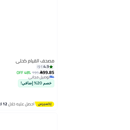
مصحف القيام كحلي
4.9
91
99.85
48% OFF
195

توصيل مجاني
باقي 2 وحدات في المخزون
توصيل مجاني
خصم 20% إضافي!
احصل عليه خلال
12 اغسطس