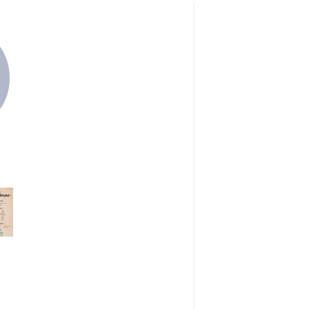
Back

99.85
يوصلك في
57 دقيقة

99.85

195
48%