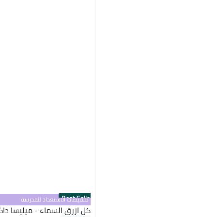
Best Seller
تخفيضات الاستعداد للمدرسة
كل ازرق السماء - ميليسا دا