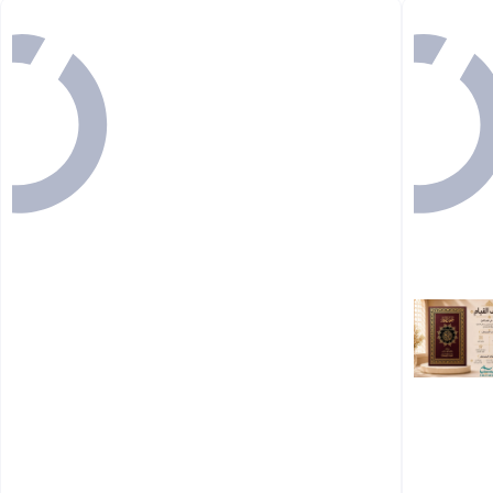
Back

103.00
يوصلك في
57 دقيقة

103.00

195
47%