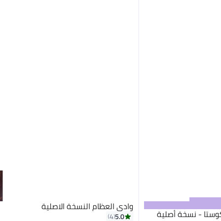

68.00
يوصلك في
57 دقيقة

68.00
وادي العظام النسخة الاصلية
كوستا - نسخة أصلية
5.0
4