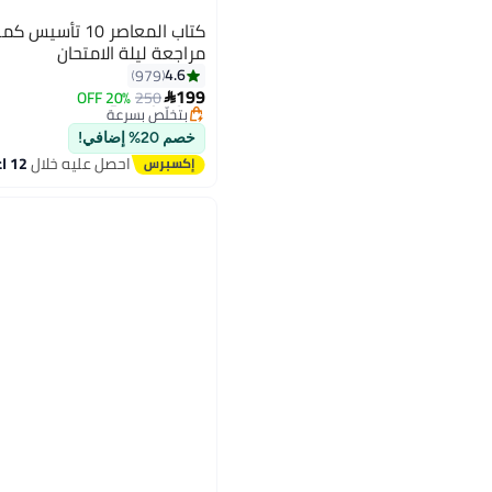
كتاب المعاصر 10 
مراجعة ليلة الامتحان
أقل سعر في 7 يوم
4.6
979
توصيل مجاني
199
20% OFF
250

بتخلّص بسرعة
أقل سعر في 7 يوم
خصم 20% إضافي!
احصل عليه خلال
12 اغسطس