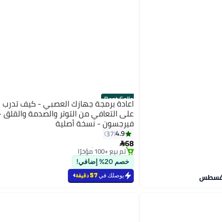
Best Seller
اعادة برمجة جهازك العصبي - كيف تدرب
على التعافي من التوتر والصدمة والقلق - ا
فيرجسون - نسخة أصلية
#2 في الأدب الروائي
4.9
37
توصيل مجاني
68

تم بيع +100 مؤخرًا
#2 في الأدب الروائي
خصم 20% إضافي!
يوصلك في
57 دقيقة
Back