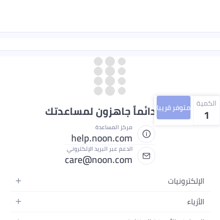
الكمية
متوفر قريبا
نحن دائماً جاهزون لمساعدتك
1
مركز المساعدة
help.noon.com
الدعم عبر البريد الإلكتروني
care@noon.com
الإلكترونيات
الهواتف المتحركة
الأزياء
أجهزة التابلت
أحذية رياضية رجالية