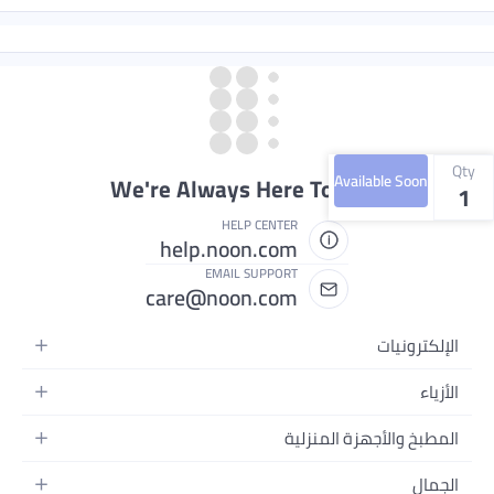
Qty
Available Soon
We're Always Here To Help
1
HELP CENTER
help.noon.com
EMAIL SUPPORT
care@noon.com
الإلكترونيات
الهواتف المتحركة
الأزياء
أجهزة التابلت
أحذية رياضية رجالية
المطبخ والأجهزة المنزلية
أجهزة الكمبيوتر المحمولة
أحذية رياضية نسائية
الأجهزة الكبيرة
التلفزيونات
الجمال