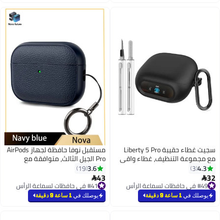
طس
#26 في حافظات لسماعة الرأس
سجيت غطاء حقيبة Liberty 5 Pro
مستقبل نوفا حافظة لجهاز AirPods
نظيف، غطاء واقي
Pro الجيل الثالث، متوافقة مع
لناعم لسماعات
AirPods Pro الجيل الثالث (2025)،
3.6
19
Anker ساوند كور Liberty 5 Pro
غطاء حماية من السقوط مع سلسلة
43

، ملحقات حقيبة
مفاتيح، جلد صناعي ليتشي، حافظة
#41 في حافظات لسماعة الرأس
Liberty 5 مع حلقة مفاتيح
#41 في حافظات لسماعة الرأس
TPU واقية مقاومة للصدمات (أزرق
يوصلك في
1 ساعة 9 دقيقة
داكن)