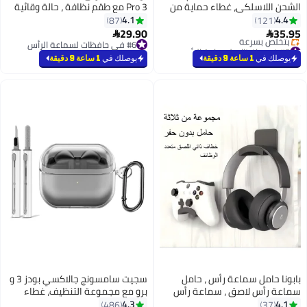
، غطاء حماية من
Pro 3 مع طقم نظافة ، حالة وقائية
ل مغناطيسي،
من السيليكون الناعمة لإكسسوارات
4.1
87
رمادي (مع أدوات
Apple Airpod Pro 3nd مع سلسلة
29.90

المفاتيح الأسود
#6 في حافظات لسماعة الرأس
#6 في حافظات لسماعة الرأس
يوصلك في
1 ساعة 9 دقيقة
اعة رأس ، حامل
سجيت سامسونج جالاكسي بودز 3 و
ق ، سماعة رأس
برو مع مجموعة التنظيف، غطاء
ينة 2 في 1 وحامل تحكم في
شفاف مع خطاف، غطاء من TPU
4.3
486