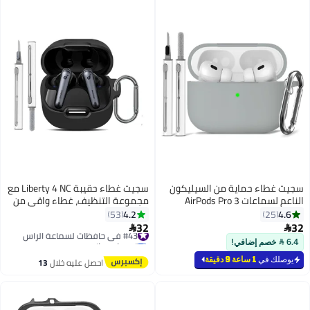
ية من السيليكون
سجيت غطاء حقيبة Liberty 4 NC مع
الناعم لسماعات AirPods Pro 3
مجموعة التنظيف، غطاء واقي من
ة تنظيف وحلقة مفاتيح
السيليكون الناعم لسماعات Anker
4.2
53
ساوند كور Liberty 4 NC للنساء
32
#43 في حافظات لسماعة الرأس

والرجال، ملحقات حقيبة Liberty 4 NC
توصيل مجاني
#43 في حافظات لسماعة الرأس
مع حلقة مفاتيح (أسود)
احصل عليه خلال
13
اغسطس