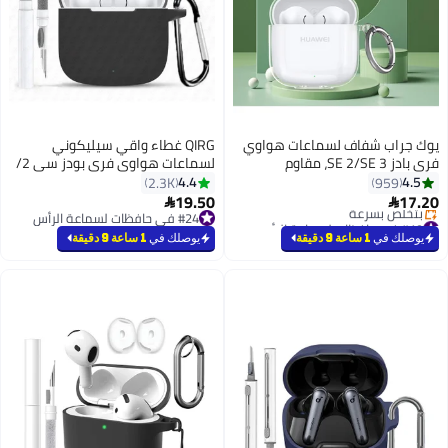
ف لسماعات هواوي
QIRG غطاء واقي سيليكوني
فري بادز SE 2/SE 3، مقاوم
لسماعات هواوي فري بودز سي 2/
للاصفرار، مصنوع
سي 3 مع مجموعة تنظيف وقطع
4.4
2.3K
أذن (أسود)
19.50

#24 في حافظات لسماعة الرأس
السنة
#24 في حافظات لسماعة الرأس
يوصلك في
1 ساعة 9 دقيقة