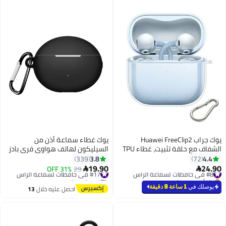
ب Huawei FreeClip2
يوك غطاء سماعة أذن من
الشفاف مع حلقة تثبيت، غطاء TPU
السيليكون لهاتف هواوي فري بادز
لكي، ملحقات
5i 6i أسود
3.8
339
19.90
#17 في حافظات لسماعة الرأس
29
31% OFF

توصيل مجاني
#17 في حافظات لسماعة الرأس
احصل عليه خلال
13
اغسطس