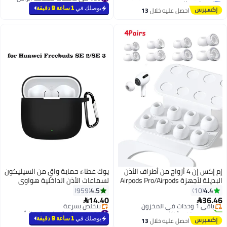
#39 في حافظات لسماعة الرأس
Liberty 4 Pro مع حلقة مفاتيح
يوصلك في
1 ساعة 9 دقيقة
 عليه خلال
13
(أسود)
طس
كس إن 4 أزواج من أطراف الأذن
يوك غطاء حماية واقٍ من السيليكون
البديلة لأجهزة Airpods Pro/Airpods
لسماعات الأذن الداخلية هواوي
حة لتقليل الضوضاء -
Freebuds SE 2/SE 3 باللون الأسود
4.5
959
ة من السيليكون
14.40

بل للانزلاق مع صندوق
#26 في حافظات لسماعة الرأس
أقل سعر في 30 يوم
يوصلك في
1 ساعة 9 دقيقة
 عليه خلال
13
بتخلّص بسرعة