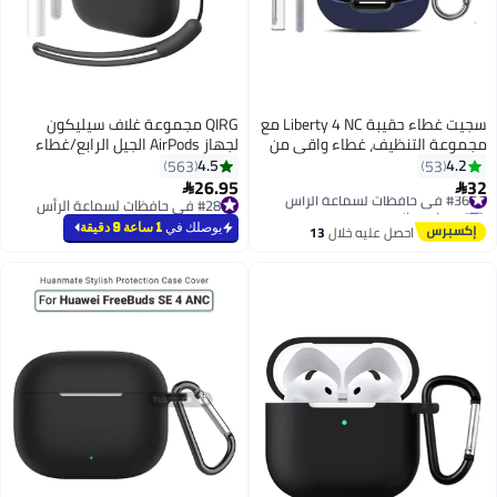
سجيت غطاء حقيبة Liberty 4 NC مع
QIRG مجموعة غلاف سيليكون
ف، غطاء واقي من
لجهاز AirPods الجيل الرابع/غطاء
السيليكون الناعم لسماعات Anker
واقي 4 ANC 2024 مع حبل/سلسلة
4.5
563
ساوند كور Liberty 4 NC للنساء
مفاتيح/مجموعة تنظيف/رؤوس أذن
26.95

والرجال، ملحقات حقيبة Liberty 4 NC
(أسود، معزز)
#28 في حافظات لسماعة الرأس
(أزرق)
#28 في حافظات لسماعة الرأس
يوصلك في
1 ساعة 9 دقيقة
 عليه خلال
13
طس