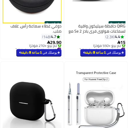
Best Seller
 سيليكون واقية
دوغي غطاء سماعة رأس، غلاف
لسماعات هواوي فري بادز Se 2 مع
صلب.
اتيح (أسود)
4.7
148
29.90

#2 في حافظات لسماعة الرأس
بتخلّص بسرعة
يوصلك في
1 ساعة 9 دقيقة
تم بيع +210 مؤخرًا
#2 في حافظات لسماعة الرأس