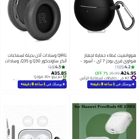
 حماية لجهاز
QIRG وسادات أذن بديلة لسماعات
هواوي فري بودز 7 آي - أسود -
أنكر ساوندكور Q30 و Q35، وسادات
يكون الناعم، خفيف
أذن لسماعات الرأس، غطاء أكواب
4.5
49
تصميم أنيق، فتحات
الأذن، قطع غيار الإصلاح (أسود)
35.85
7% OFF

ركيب والإزالة
#1 في وسائد أذن لسماعة الرأس
أقل سعر في 30 يوم
يوصلك في
1 ساعة 9 دقيقة
تم بيع +30 مؤخرًا
#1 في وسائد أذن لسماعة الرأس