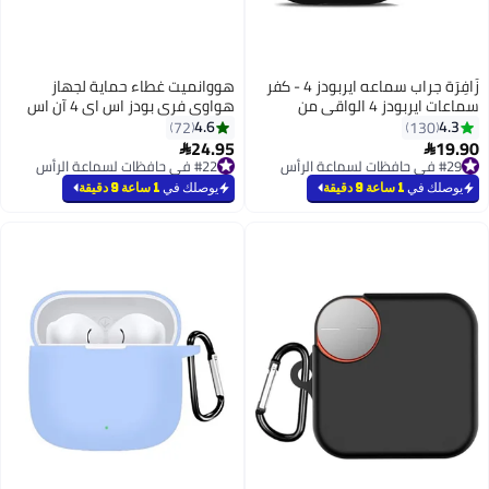
زَافِرَة جراب سماعه ايربودز 4 - كفر
هووانميت غطاء حماية لجهاز
سماعات ايربودز 4 الواقي من
هواوي فري بودز اس اي 4 آن اس
 سيليكوني مقاوم
اي - أسود - مصنوع من السيليكون
4.6
72
 مع قشرة متينة
الناعم، خفيف الوزن ومتين - تصميم
24.95

من TPU الناعم، مخصص لـ Apple
أنيق، فتحات دقيقة، سهل التركيب
#22 في حافظات لسماعة الرأس
AirPods الجيل الرابع 2024، باللون
#22 في حافظات لسماعة الرأس
والإزالة
يوصلك في
1 ساعة 9 دقيقة