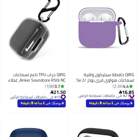
 سيليكون واقية
QIRG جراب TPU ناعم لسماعات
لسماعات هواوي فري بودز Se 2/
Anker Soundcore R50i NC، غطاء
ء سلسلة المفاتيح
واقٍ مع حلقة تثبيت (شفاف)
3.7
108
21.50

السنة
#15 في حافظات لسماعة الرأس
#15 في حافظات لسماعة الرأس
يوصلك في
1 ساعة 9 دقيقة