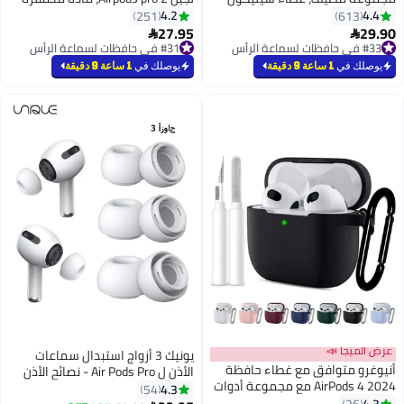
ناعم لحماية AirPods 4 مع سلسلة
للمس، غطاء Airpods pro 2 مع إبزيم
4.2
251
مفتاح مغناطيسي (رماد متجمد)
27.95

#31 في حافظات لسماعة الرأس
#31 في حافظات لسماعة الرأس
يوصلك في
1 ساعة 9 دقيقة
يونيك 3 أزواج استبدال سماعات
ق مع غطاء حافظة
الأذن ل Air Pods Pro - نصائح الأذن
#1 في أطراف سماعة الأذن
AirPods 4 2024 مع مجموعة أدوات
لسماعات Air Pods Pro 2 Ear Tips
4.3
54
أقل سعر في 7 يوم
 واقية من