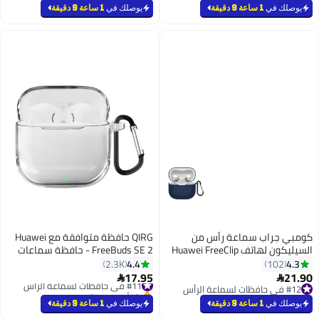
يوصلك في
1 ساعة 9 دقيقة
ماعة رأس من
QIRG حافظة متوافقة مع Huawei
السيليكون لهاتف Huawei FreeClip
FreeBuds SE 2 - حافظة سماعات
تثبيت، وغطاء سماعة
أذن مكونة من جزأين مصنوعة من
4.4
2.3K
 والغبار
مادة TPU الكريستالية مع حلقة
17.95
#11 في حافظات لسماعة الرأس

طافات، أزرق
مفاتيح - شفافة
بتخلّص بسرعة
#11 في حافظات لسماعة الرأس
يوصلك في
1 ساعة 9 دقيقة