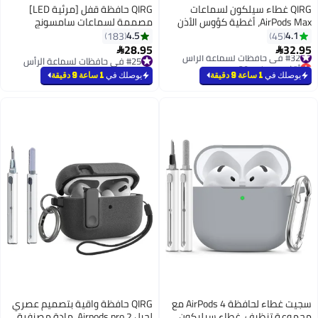
سيلكون لسماعات
QIRG حافظة قفل [مرئية LED]
AirPods، أغطية كؤوس الأذن
مصممة لسماعات سامسونج
Airpods/غطاء وسادة الأذن/
جالكسي بودز 3 برو وحافظة
4.5
183
غطاء رأس/وسادة رأس Max، 4 في
جالكسي بودز 3، نسيج مادة مصنفر
28.95

قات لApple AirPods Max
يدعم الشحن اللاسلكي - رمادي
#25 في حافظات لسماعة الرأس
#25 في حافظات لسماعة الرأس
مصنفر
يوصلك في
1 ساعة 9 دقيقة
سجيت غطاء لحافظة AirPods 4 مع
QIRG حافظة واقية بتصميم عصري
، غطاء سيليكون
لجيل Airpods pro 2، مادة مصنفرة