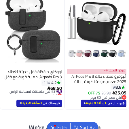
اووكاي حافظة قفل حديثة لغطاء
أنيوغرو لغطاء حالة AirPods Pro 3
Airpods Pro 3، حماية قوية مع قفل
موعة نظيفة ، حالة
آمن لحافظة Apple Airpods الجيل
4.2
114
حماية سيليكون ناعمة لـ AirPods
الثالث (رمادي)
68.50
#37 في حافظات لسماعة الرأس

 الرحلات اليومية ،
7% OFF
أقل سعر في 30 يوم
سلة المفاتيح
#37 في حافظات لسماعة الرأس
يوصلك في
1 ساعة 9 دقيقة
We're Always Here To Help
Filter
Sort By