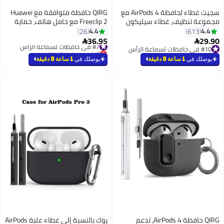
سجيت غطاء لحافظة AirPods 4 مع
QIRG حافظة متوافقة مع Huawei
، غطاء سيليكون
Freeclip 2 مع حامل هاتف، حماية
ناعم لحماية AirPods 4 مع سلسلة
كاملة من السقوط، تصميم مفتاح
4.4
26
تلقائي مع مجموعة تنظيف - شفاف
36.95
#7 في حافظات لسماعة الرأس

أقل سعر في السنة
#7 في حافظات لسماعة الرأس
يوصلك في
1 ساعة 9 دقيقة
QIRG حافظة AirPods 4، تدعم
يوك بالنسبة إلى غطاء علبة AirPods