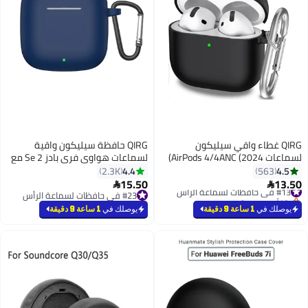
واقي سيليكون
QIRG حافظة سيليكون واقية
لسماعات AirPods 4/4ANC (2024)
لسماعات هواوي فري بادز Se 2 مع
 (أسود)
غطاء سلسلة مفاتيح (أزرق)
4.4
2.3K
15.50

#23 في حافظات لسماعة الرأس
#23 في حافظات لسماعة الرأس
يوصلك في
1 ساعة 9 دقيقة