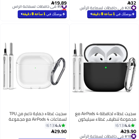
19.89
#9 في حافظات لسماعة الرأس

أقل سعر في 30 يوم
#9 في حافظات لسماعة الرأس
يوصلك في
1 ساعة 9 دقيقة
سجيت غطاء لحافظة AirPods 4 مع
سجيت غطاء حماية ناعم من TPU
، غطاء سيليكون
لسماعات AirPods 4 مع مجموعة
ناعم لحماية AirPods 4 مع سلسلة
تنظيف وسلسلة مفاتيح (شفاف)
4.4
613
29.90
