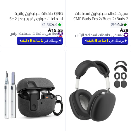
ليكون لسماعات
QIRG حافظة سيليكون واقية
CMF Buds Pro 2/
لسماعات هواوي فري بودز Se 2
الجيل مع غطاء سلسلة مفاتيح (أزرق
4.4
2.3K
سماوي)
15.55
#44 في حافظات لسماعة الرأس

أقل سعر في 30 يوم
#44 في حافظات لسماعة الرأس
يوصلك في
1 ساعة 9 دقيقة