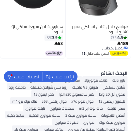
سوبر
هواوي شاحن سريع لاسلكي QI
أسود
3.9
55
63

ترتيب حسب
تصنيف حسب
سامسونج جالكسي A15
ناثينج 2A
زوم بلس شواحن متنقلة
حافظة رود
s2 الترا
كفر ايفون 13
x7c
جوال ريلمي c63
ماك بوك برو m1
سماعات هواوي
تابلت هواوي
ي فيت 3
ساعة هواوي الذكية
ساعة ذكية
لابتوبات هواوي
ن هواوي
هاتف هواوي
هواوي ميت باد