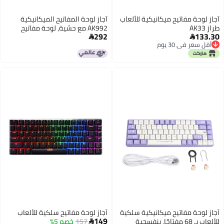
لعاب
آجاز لوحة المفاتيح الميكانيكية
AK992 مع حشية، لوحة مفاتيح
292
لاسلكية بثلاثة أوضاع RGB، لوحة

مفاتيح للألعاب قابلة للتخصيص
بجميع المفاتيح وقابلة للتبديل
السريع، تدعم وضع البلوتوث والوضع
السلكي ووضع اللاسلكي بتردد 2.4
جيجاهرتز.
لكية
آجاز لوحة مفاتيح سلكية للألعاب
149
157
خصم 5%
