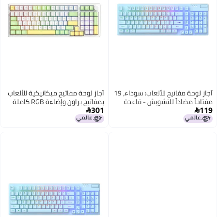
آجاز لوحة مفاتيح للألعاب: سوداء، 19
آجاز لوحة مفاتيح ميكانيكية للألعاب
دة
بمفاتيح براون وإضاءة RGB كاملة
301
معدنية متينة مع إضاءة خلفية RGB
الألوان و18 وضع إضاءة ولوحة

مفاتيح لاسلكية ثلاثية الأوضاع -
هيكل حشية وبطارية 4000 مللي
أمبير في الساعة ولوحات مفاتيح BT
للاستخدام طويل الأمد