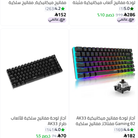
مثبتة
مفاتيح ميكانيكية، مفاتيح سلكية
 TFT ذكية،
بإضاءة خلفية زرقاء لوحة مفاتيح
4.2
263
كمبيوتر لألعاب الكمبيوتر المحمول
152

 النوع
(مفتاح أزرق)
مادي،
فاتيح ميكانيكية AK33
آجاز لوحة مفاتيح سلكية للألعاب
سلكية
طراز AK33
تيح
4.0
141
حمول
70
74
خصم 5%
