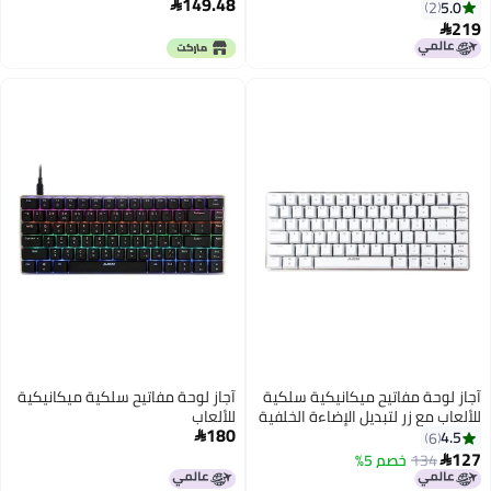
149.48
احاً طراز
ومنفذ USB

لكية
آجاز لوحة مفاتيح سلكية ميكانيكية
خلفية
للألعاب
180
