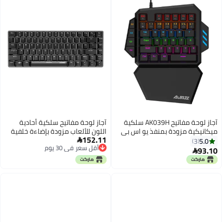
AK039H سلكية
آجاز لوحة مفاتيح سلكية أحادية
 بي
اللون للألعاب مزودة بإضاءة خلفية
152.11
ومنفذ USB وبعدد 82 مفتاحاً طراز

أقل سعر في 30 يوم
رق مع
AK33
أقل سعر في 30 يوم
ة مفاتيح