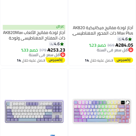
عرض
 مفاتيح ميكانيكية AK820
آجاز لوحة مفاتيح الألعاب AK820Max
اطيسي،
ذات المفتاح المغناطيسي ولوحة
لاسلكية، ثلاثية الأوضاع، شاشة TFT
المفاتيح الميكانيكية السلكية،
4.6
،
4
ووحدات الماكرو القابلة للتبديل
253.23
379
خصم 33%

أقل سعر في السنة
السريع ولوحة المفاتيح ذات المفتاح
توصيل مجاني
المحدد ولوحة المفاتيح منخفضة
احصل عليه خلال
14
أقل سعر في السنة
الكمون
اغسطس