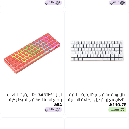
لكية
آجاز DaiDai STK61 بلوتوث الألعاب
خلفية
بودنغ لوحة المفاتيح الميكانيكية
84
اللاسلكية الأزرق التبديل RGB
