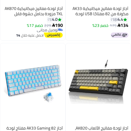
فاتيح ميكانيكية AK33
آجاز لوحة مفاتيح ميكانيكية AK870
 USB لوحة
TKL مزودة بحامل حشوة قابل
ة
للتبديل السريع، بلوتوث/ 2.4
4.0
1
تبي
جيجاهرتز/ Type-C RGB مخصصة،
190
229
خصم 17%

لفية RGB،
لوحة مفاتيح LED مواجهة للجنوب
توصيل مجاني
توصيل مجاني
لنظامي التشغيل Windows وMac،
احصل عليه خلال
14
مفتاح Flying Fish
اغسطس
آجاز لوحة مفاتيح الألعاب AK820،
آجاز AK33 Gaming 82 مفتاح لوحة