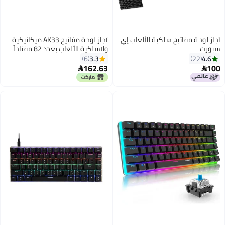
ب إي
آجاز لوحة مفاتيح AK33 ميكانيكية
ولاسلكية للألعاب بعدد 82 مفتاحاً
تعمل بتقنية البلوتوث 5.0 مزودة
3.3
6
بوضعين وميزة الاستجابة للضغط
162.63

على عدة أزرار وإضاءة خلفية لأجهزة
الكمبيوتر واللابتوب أبيض