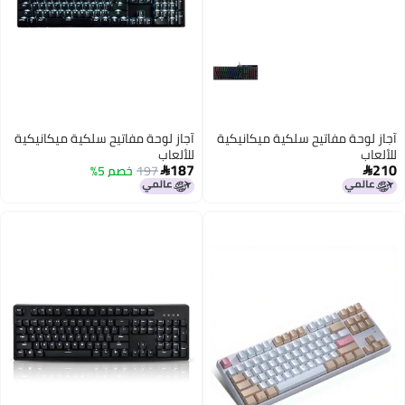
يكية
آجاز لوحة مفاتيح سلكية ميكانيكية
للألعاب
187
197
خصم 5%
