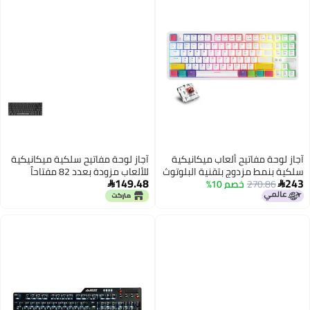
كية
آجاز لوحة مفاتيح سلكية ميكانيكية
لوتوث
للألعاب مزودة بعدد 82 مفتاحاً
149.48
ومنفذ USB

- باللغة