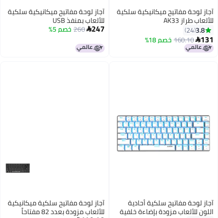
لكية
آجاز لوحة مفاتيح ميكانيكية سلكية
للألعاب بمنفذ USB
247
260
خصم 5%

آجاز لوحة مفاتيح سلكية ميكانيكية
فية
للألعاب مزودة بعدد 82 مفتاحاً