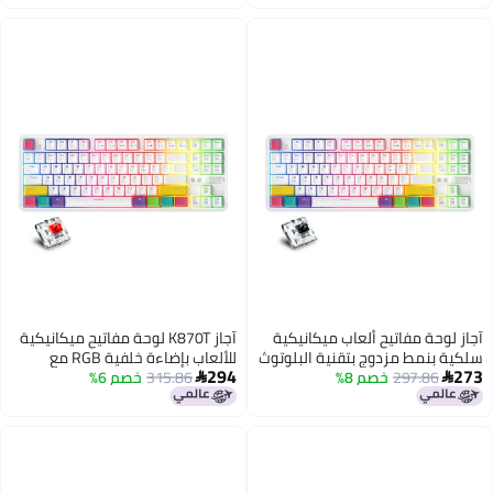
كية
آجاز K870T لوحة مفاتيح ميكانيكية
لوتوث
للألعاب بإضاءة خلفية RGB مع
294
315.86
خصم 6%
مفاتيح سلكية وبلوتوث ثنائي الوضع

- باللغة
- إنجليزي