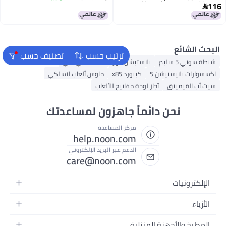
 لوحة
مدمجة
اسبة
ترتيب حسب
تصنيف حسب
يشن فور
سماعه بي سي
رد x85
ماوس ألعاب لاسلكي
 مفاتيح للألعاب
ً جاهزون لمساعدتك
ركز المساعدة
help.noon.co
لدعم عبر البريد الإلكتروني
care@noon.co
ة