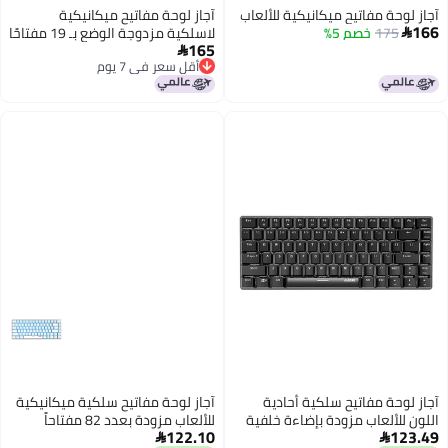
لعاب
آجاز لوحة مفاتيح ميكانيكية
لاسلكية مزدوجة الوضع بـ 19 مفتاحًا
165
مضادة للتشويش

أقل سعر في 7 يوم
أقل سعر في 7 يوم
آجاز لوحة مفاتيح سلكية ميكانيكية
فية
للألعاب مزودة بعدد 82 مفتاحاً
122.10
احاً طراز
ومنفذ USB
