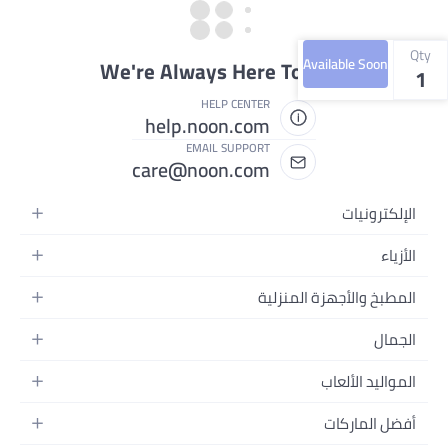
Qty
Available Soon
We're Always Here To Help
1
HELP CENTER
help.noon.com
EMAIL SUPPORT
care@noon.com
الإلكترونيات
الهواتف المتحركة
الأزياء
أجهزة التابلت
أحذية رياضية رجالية
المطبخ والأجهزة المنزلية
أجهزة الكمبيوتر المحمولة
أحذية رياضية نسائية
الأجهزة الكبيرة
التلفزيونات
الجمال
الساعات
الأجهزة الصغيرة
سماعات الرأس
العطور
حقائب الظهر
المواليد الألعاب
التخزين
أجهزة الألعاب
العناية بالبشرة
حقائب اليد
أثاث الأطفال
الأثاث
أفضل الماركات
إكسسوارات الجوال
العناية بالشعر
بلوزات نسائية
إكسسوارات التغذية والتدريب