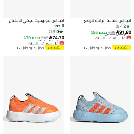
اديداس فقاعة الراحة للرضع
اديداس مونوفيت ميكي للأطفال
الرضع
4.2
5
أقل سعر في السنة
91.80
5.0
1
209
خصم 56%
توصيل مجاني

أقل سعر في السنة
74.70
أقل سعر في السنة
249
خصم 70%
توصيل مجاني

4
أقل سعر في السنة
احصل عليه خلال
12
احصل عليه خلال
12
اغسطس
اغسطس