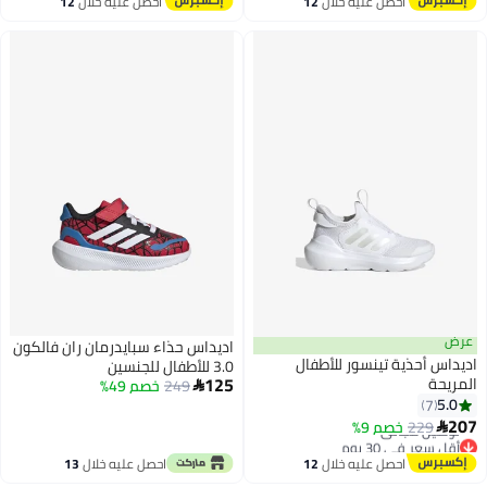
احصل عليه خلال
12
احصل عليه خلال
12
اغسطس
اغسطس
عرض
اديداس حذاء سبايدرمان ران فالكون
اديداس أحذية تينسور للأطفال
3.0 للأطفال للجنسين
125
المريحة
249
خصم 49%

5.0
7
أقل سعر في 30 يوم
207
229
خصم 9%
توصيل مجاني

أقل سعر في 30 يوم
احصل عليه خلال
12
احصل عليه خلال
13
اغسطس
اغسطس