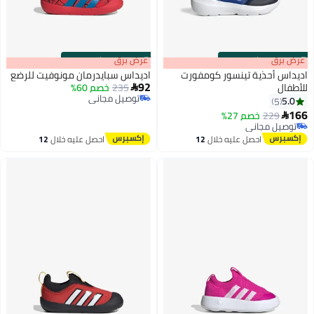
s
00
:
m
عرض برق
00
·
باقي 100%
s
00
:
m
عرض برق
00
·
باقي 100%
اديداس أحذية تينسور كومفورت
اديداس سبايدرمان مونوفيت للرضع
92
للأطفال
235
خصم 60%

توصيل مجاني
5.0
5
توصيل مجاني
166
229
خصم 27%

توصيل مجاني
توصيل مجاني
احصل عليه خلال
12
احصل عليه خلال
12
اغسطس
اغسطس