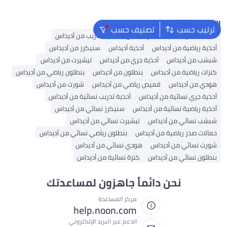
البحث الشائع
ترتيب حسب
تصنيف حسب
حقائب ظهر
حقيبة ظهر أديداس
أحذية تدريب من أديداس
أحذية رياضية من أديداس
أحذية أديداس
سنيكرز من أديداس
شبشب من أديداس
أحذية جري من أديداس
تيشيرت من أديداس
كنزات رياضية من أديداس
بنطلون من أديداس
بنطلون رياضي من أديداس
هودي من أديداس
قميص رياضي من أديداس
شورت من أديداس
أحذية جري نسائية من أديداس
أحذية تدريب نسائية من أديداس
أحذية رياضية نسائية من أديداس
سنيكرز نسائي من أديداس
شبشب نسائي من أديداس
تيشيرت نسائي من أديداس
حمالات صدر رياضية من أديداس
بنطلون رياضي نسائي من أديداس
شورت نسائي من أديداس
هودي نسائي من أديداس
بنطلون نسائي من أديداس
كنزة نسائية من أديداس
نحن دائماً جاهزون لمساعدتك
مركز المساعدة
help.noon.com
الدعم عبر البريد الإلكتروني