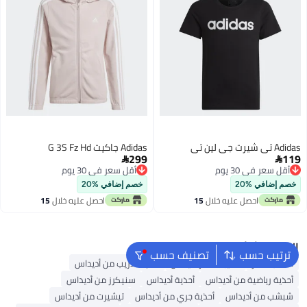
Adidas تي شيرت جي لين تي
Adidas جاكيت G 3S Fz Hd
299
119


أقل سعر في 30 يوم
أقل سعر في 30 يوم
أقل سعر في 30 يوم
أقل سعر في 30 يوم
خصم إضافي %20
خصم إضافي %20
احصل عليه خلال
15
احصل عليه خلال
15
اغسطس
اغسطس
البحث الشائع
ترتيب حسب
تصنيف حسب
حقائب ظهر
حقيبة ظهر أديداس
أحذية تدريب من أديداس
أحذية رياضية من أديداس
أحذية أديداس
سنيكرز من أديداس
شبشب من أديداس
أحذية جري من أديداس
تيشيرت من أديداس