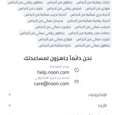
كنزات رياضية من أديداس
بنطلون من أديداس
بنطلون رياضي من أديداس
هودي من أديداس
قميص رياضي من أديداس
شورت من أديداس
أحذية جري نسائية من أديداس
أحذية تدريب نسائية من أديداس
أحذية رياضية نسائية من أديداس
سنيكرز نسائي من أديداس
شبشب نسائي من أديداس
تيشيرت نسائي من أديداس
حمالات صدر رياضية من أديداس
بنطلون رياضي نسائي من أديداس
شورت نسائي من أديداس
هودي نسائي من أديداس
بنطلون نسائي من أديداس
كنزة نسائية من أديداس
نحن دائماً جاهزون لمساعدتك
مركز المساعدة
help.noon.com
الدعم عبر البريد الإلكتروني
care@noon.com
الإلكترونيات
الهواتف المتحركة
الأزياء
أجهزة التابلت
أحذية رياضية رجالية