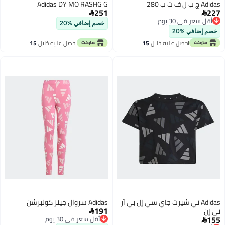
Adidas ج ب ل ف ت ب 280
Adidas DY MO RASHG G
251
227


أقل سعر في 30 يوم
خصم إضافي %20
أقل سعر في 30 يوم
خصم إضافي %20
احصل عليه خلال
15
احصل عليه خلال
15
اغسطس
اغسطس
Adidas تي شيرت جاي سي إل بي آر
Adidas سروال جينز كولبرشن
191
تي إن

155
أقل سعر في 30 يوم
