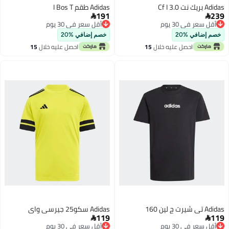
Adidas بريك نت 3.0 Cf I
Adidas طقم I Bos T
191
239


أقل سعر في 30 يوم
أقل سعر في 30 يوم
أقل سعر في 30 يوم
أقل سعر في 30 يوم
خصم إضافي %20
خصم إضافي %20
احصل عليه خلال
15
احصل عليه خلال
15
اغسطس
اغسطس
Adidas تي شيرت ج لين 160
Adidas سكو25 جيرسي واي
119
119


أقل سعر في 30 يوم
أقل سعر في 30 يوم