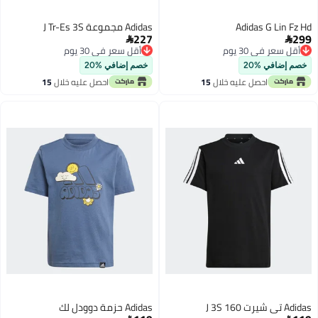
Adidas G Lin Fz Hd
Adidas مجموعة J Tr-Es 3S
227
299


أقل سعر في 30 يوم
أقل سعر في 30 يوم
أقل سعر في 30 يوم
أقل سعر في 30 يوم
خصم إضافي %20
خصم إضافي %20
احصل عليه خلال
15
احصل عليه خلال
15
اغسطس
اغسطس
Adidas تي شيرت J 3S 160
Adidas حزمة دوودل لك