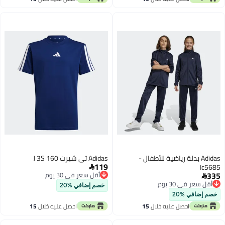
اغسطس
اغسطس
Adidas بدلة رياضية للأطفال -
Adidas تي شيرت J 3S 160
119
Ic5685

335
أقل سعر في 30 يوم

أقل سعر في 30 يوم
أقل سعر في 30 يوم
خصم إضافي %20
أقل سعر في 30 يوم
خصم إضافي %20
احصل عليه خلال
15
احصل عليه خلال
15
اغسطس
اغسطس