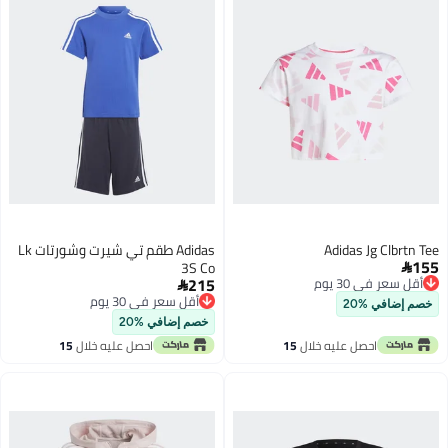
Adidas Jg Clbrtn Tee
Adidas طقم تي شيرت وشورتات Lk
155
3S Co

215
أقل سعر في 30 يوم

أقل سعر في 30 يوم
أقل سعر في 30 يوم
خصم إضافي %20
أقل سعر في 30 يوم
خصم إضافي %20
احصل عليه خلال
15
احصل عليه خلال
15
اغسطس
اغسطس