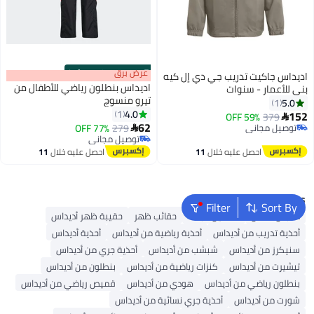
s
00
:
m
عرض برق
00
·
100% Left
اديداس جاكيت تدريب جي دي إل كيه
اديداس بنطلون رياضي للأطفال من
بني للأعمار - سنوات
تيرو منسوج
5.0
1
4.0
1
152
59% OFF
379

62
توصيل مجاني
279
77% OFF

توصيل مجاني
توصيل مجاني
توصيل مجاني
احصل عليه خلال
11
احصل عليه خلال
11
اغسطس
اغسطس
Popular Searches
Filter
Sort By
ملابس اطفال
فساتين للبنات
حقائب ظهر
حقيبة ظهر أديداس
أحذية تدريب من أديداس
أحذية رياضية من أديداس
أحذية أديداس
سنيكرز من أديداس
شبشب من أديداس
أحذية جري من أديداس
تيشيرت من أديداس
كنزات رياضية من أديداس
بنطلون من أديداس
بنطلون رياضي من أديداس
هودي من أديداس
قميص رياضي من أديداس
شورت من أديداس
أحذية جري نسائية من أديداس