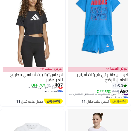
عرض الميجا 📣
عرض الميجا 📣
اديداس طقم تي شيرتات أفينجرز
اديداس تيشيرت أساسي مطبوع
للأطفال الرضع
للمراهقين
37
155
76% OFF
أقل سعر في السنة
5.0

1
توصيل مجاني
97
219
55% OFF
#18 في مجموعات ملابس اطفال اولاد

أقل سعر في السنة
توصيل مجاني
#18 في مجموعات ملابس اطفال اولاد
احصل عليه خلال
11
احصل عليه خلال
11
اغسطس
اغسطس