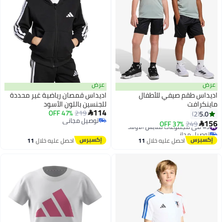
عرض
عرض
اديداس طقم صيفي للأطفال
اديداس قمصان رياضية غير محددة
ماينكرافت
للجنسين باللون الأسود
114
47% OFF
219
5.0

2
توصيل مجاني
156
#9 في مجموعات ملابس الأولاد
249
37% OFF

توصيل مجاني
توصيل مجاني
#9 في مجموعات ملابس الأولاد
احصل عليه خلال
11
احصل عليه خلال
11
اغسطس
اغسطس