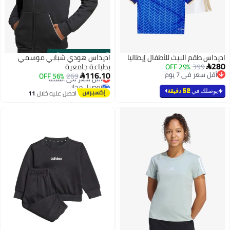
100% Left
·
00
m
:
00
s
اديداس طقم البيت للأطفال إيطاليا
اديداس هودي شبابي موسمي
280
399
29% OFF
بطباعة جامعية

116.10
أقل سعر في 7 يوم
269
56% OFF
أقل سعر في السنة

أقل سعر في 7 يوم
توصيل مجاني
أقل سعر في السنة
يوصلك في
52 دقيقة
احصل عليه خلال
11
اغسطس