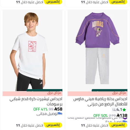
#45 في بلايز وتيشيرتات البنات
توصيل مجاني
احصل عليه خلال
11
احصل عليه خلال
11
اغسطس
اغسطس
s
00
:
m
عرض برق
00
·
100% Left
s
00
:
m
عرض برق
00
·
100% Left
اديداس بدلة رياضية ميني ماوس
اديداس تيشيرت كرة قدم شبابي
للأطفال الرضع من ديزني
برسومات
58
41% OFF
99
4.1

4
توصيل مجاني
138
#4 في مجموعات ملابس اطفال بنات
279
50% OFF

توصيل مجاني
توصيل مجاني
#4 في مجموعات ملابس اطفال بنات
احصل عليه خلال
11
احصل عليه خلال
11
اغسطس
اغسطس