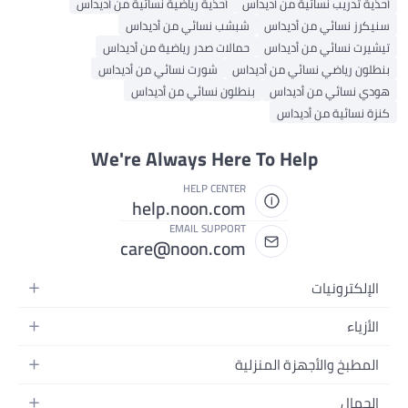
أحذية تدريب نسائية من أديداس
أحذية رياضية نسائية من أديداس
سنيكرز نسائي من أديداس
شبشب نسائي من أديداس
تيشيرت نسائي من أديداس
حمالات صدر رياضية من أديداس
بنطلون رياضي نسائي من أديداس
شورت نسائي من أديداس
هودي نسائي من أديداس
بنطلون نسائي من أديداس
كنزة نسائية من أديداس
We're Always Here To Help
HELP CENTER
help.noon.com
EMAIL SUPPORT
care@noon.com
الإلكترونيات
الهواتف المتحركة
الأزياء
أجهزة التابلت
أحذية رياضية رجالية
المطبخ والأجهزة المنزلية
أجهزة الكمبيوتر المحمولة
أحذية رياضية نسائية
الأجهزة الكبيرة
التلفزيونات
الجمال