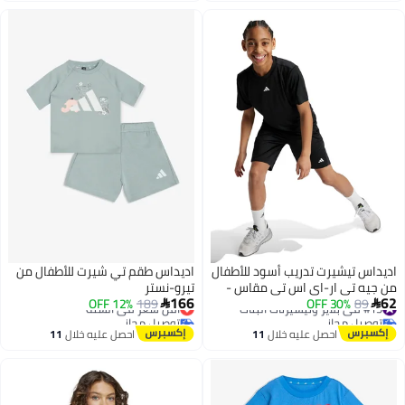
اديداس تيشيرت تدريب أسود للأطفال
اديداس طقم تي شيرت للأطفال من
من جيه تي ار-اي اس تي مقاس -
تيرو-نستر
166
62
#15 في بلايز وتيشيرتات البنات
سنوات
89
30% OFF
189
12% OFF
أقل سعر في السنة


توصيل مجاني
توصيل مجاني
#15 في بلايز وتيشيرتات البنات
أقل سعر في السنة
احصل عليه خلال
11
احصل عليه خلال
11
اغسطس
اغسطس