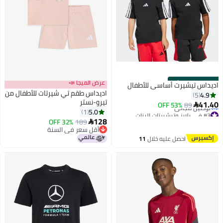
s
00
:
m
00
·
6 Left
عرض الميجا 📣
اديداس تيشيرت أساسي للأطفال
اديداس طقم تي شيرتات للأطفال من
4.9
5
تيرو-نستر
41.40
53% OFF
89

5.0
1
#3 في بلايز وتيشيرتات البنات
128
أقل سعر في السنة
32% OFF
189

توصيل مجاني
أقل سعر في السنة
#3 في بلايز وتيشيرتات البنات
أقل سعر في السنة
احصل عليه خلال
11
اغسطس