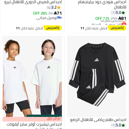
اديداس هودي جود بيلينجهام
اديداس قميص الدوري للأطفال تيرو
للأطفال
3.2
4
71
5.0
1
28% OFF
99

81
توصيل مجاني
72% OFF
299

6
توصيل مجاني
أقل سعر في السنة
توصيل مجاني
احصل عليه خلال
11
احصل عليه خلال
11
بتخلّص بسرعة
اغسطس
اغسطس
أقل سعر في السنة
s
00
:
m
عرض برق
00
·
100% Left
اديداس طقم رياضي للأطفال الرضع
اديداس تيشيرت أوفر سايز أيقونات
5.0
1