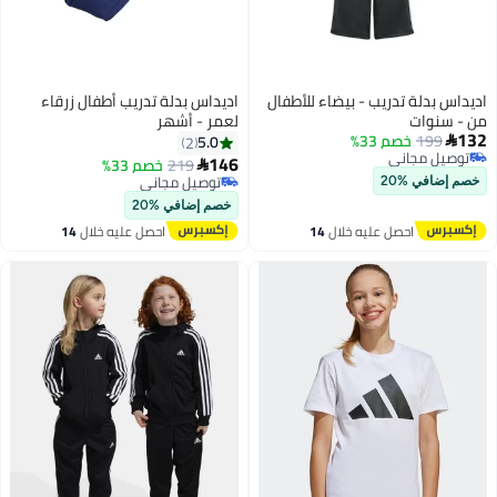
اديداس بدلة تدريب - بيضاء للأطفال
اديداس بدلة تدريب أطفال زرقاء
من - سنوات
لعمر - أشهر
132
199
خصم 33%
5.0
2

توصيل مجاني
146
219
خصم 33%

توصيل مجاني
توصيل مجاني
خصم إضافي %20
توصيل مجاني
خصم إضافي %20
احصل عليه خلال
14
احصل عليه خلال
14
اغسطس
اغسطس