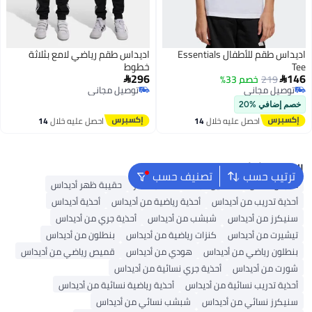
اديداس طقم للأطفال Essentials
اديداس طقم رياضي لامع بثلاثة
Tee
خطوط
296
146
219
خصم 33%


توصيل مجاني
توصيل مجاني
توصيل مجاني
توصيل مجاني
خصم إضافي %20
احصل عليه خلال
14
احصل عليه خلال
14
اغسطس
اغسطس
البحث الشائع
ترتيب حسب
تصنيف حسب
ملابس اطفال
فساتين للبنات
حقائب ظهر
حقيبة ظهر أديداس
أحذية تدريب من أديداس
أحذية رياضية من أديداس
أحذية أديداس
سنيكرز من أديداس
شبشب من أديداس
أحذية جري من أديداس
تيشيرت من أديداس
كنزات رياضية من أديداس
بنطلون من أديداس
بنطلون رياضي من أديداس
هودي من أديداس
قميص رياضي من أديداس
شورت من أديداس
أحذية جري نسائية من أديداس
أحذية تدريب نسائية من أديداس
أحذية رياضية نسائية من أديداس
سنيكرز نسائي من أديداس
شبشب نسائي من أديداس