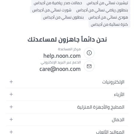
تيشيرت نسائي من أديداس
حمالات صدر رياضية من أديداس
بنطلون رياضي نسائي من أديداس
شورت نسائي من أديداس
هودي نسائي من أديداس
بنطلون نسائي من أديداس
كنزة نسائية من أديداس
نحن دائماً جاهزون لمساعدتك
مركز المساعدة
help.noon.com
الدعم عبر البريد الإلكتروني
care@noon.com
الإلكترونيات
الهواتف المتحركة
الأزياء
أجهزة التابلت
أحذية رياضية رجالية
المطبخ والأجهزة المنزلية
أجهزة الكمبيوتر المحمولة
أحذية رياضية نسائية
الأجهزة الكبيرة
التلفزيونات
الجمال
الساعات
الأجهزة الصغيرة
سماعات الرأس
العطور
حقائب الظهر
المواليد الألعاب