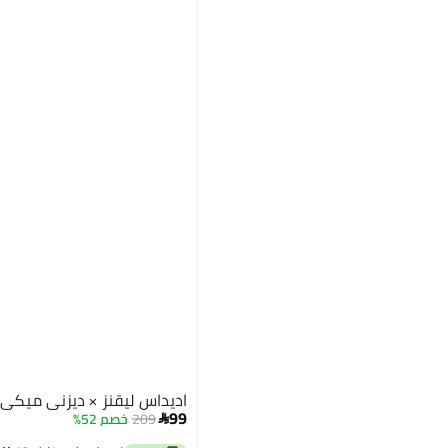
اديداس ليقنز × ديزني ميكي 
99
209
خصم 52%
