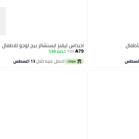
أطفال
اديداس ليقنز ايسنشالز بيج لوجو للاطفال
79
129
خصم 38%

احصل عليه خلال
13 اغسطس