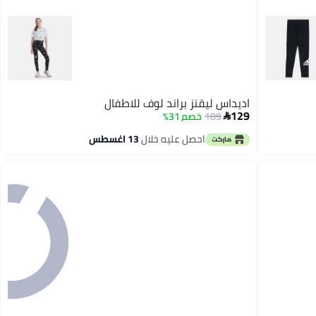
اديداس ليقنز براند لوف للاطفال
129
189
خصم 31%

احصل عليه خلال
13 اغسطس