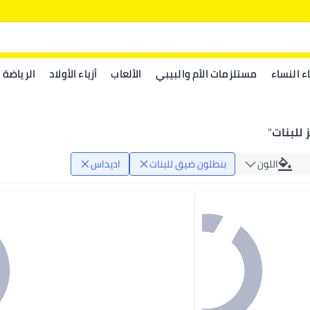
اء النساء
مستلزمات الأم والبيبي
الألعاب
أزياء الأولاد
الرياضة
 للبنات
"
اللون
بنطلون ضيق للبنات
اديداس