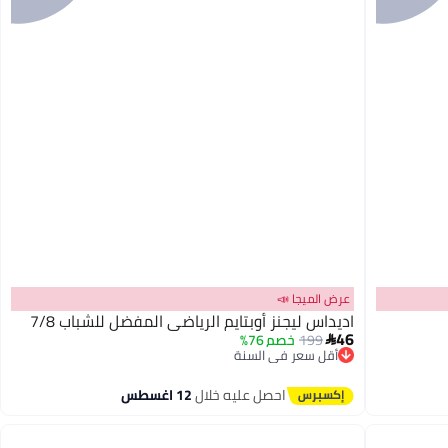
عرض الميجا 📣
اديداس ليجنز أوبتايم الرياضي المفضل للشباب 7/8
46
199
خصم 76%

أقل سعر في السنة
توصيل مجاني
أقل سعر في السنة
احصل عليه خلال
12 اغسطس