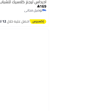
اديداس ليجنز كلاسيك للشباب
169

توصيل مجاني
توصيل مجاني
احصل عليه خلال
12 اغسطس