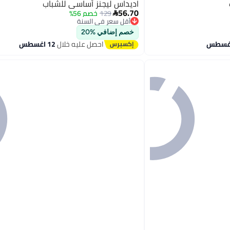
اديداس ليجنز أساسي للشباب
56.70
129
خصم 56%

أقل سعر في السنة
توصيل مجاني
أقل سعر في السنة
خصم إضافي %20
احصل عليه خلال
12 اغسطس