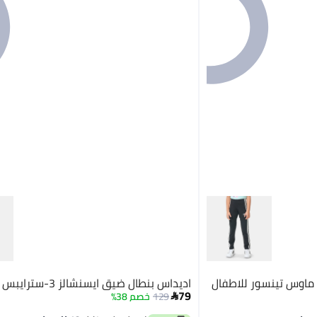
ماوس تينسور للاطفال
اديداس بنطال ضيق ايسنشالز 3-سترايبس للاطفال
79
129
خصم 38%
