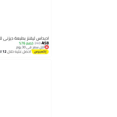
اديداس ليقنز بطبعة ديزني لل
58
249
خصم 76%

أقل سعر في 30 يوم
توصيل مجاني
احصل عليه خلال
12 اغسطس
أقل سعر في 30 يوم