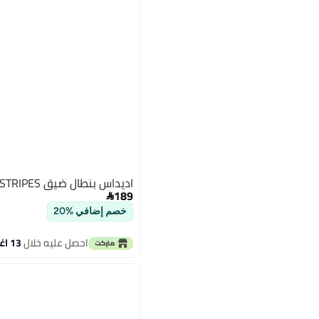
اديداس بنطال ضيق FUTURE ICONS 3 STRIPES
189

خصم إضافي %20
احصل عليه خلال
13 اغسطس