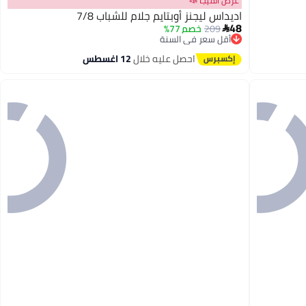
عرض الميجا 📣
اديداس ليجنز أوبتايم جلام للشباب 7/8
48
209
خصم 77%

أقل سعر في السنة
توصيل مجاني
أقل سعر في السنة
احصل عليه خلال
12 اغسطس