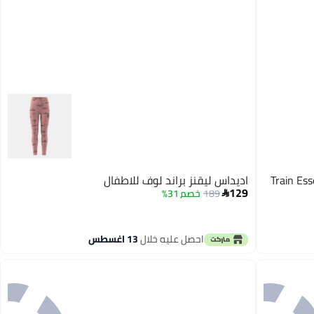
نطال الضيّق Train Essentials
اديداس ليقنز براند لوف للاطفال
129
189
خصم 31%

احصل عليه خلال
13 اغسطس