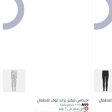
اديداس ليقنز براند لوف للاطفال
99
179
خصم 44%

أقل سعر في 7 يوم