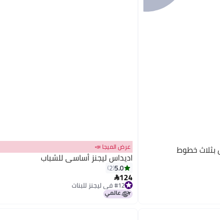
عرض الميجا 📣
 بثلاث خطوط
اديداس ليجنز أساسي للشباب
5.0
2
124

#12 في ليجنز للبنات
#12 في ليجنز للبنات