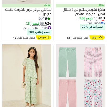
عرض
عرض
ماذرز تشويس طقم من 2 بنطال
ستايلي جوغر مزين باشرطة جانبية
قطن ناعم جدا بمقدام
مع درزات
أقل سعر في السنة
19
44
خصم 56%
4.9
5

توصيل مجاني
24
35
خصم 31%

أقل سعر في السنة
#4 في بناطيل بنات
خصم إضافي %20
أقل سعر في السنة
خصم إضافي %20
توصيل مجاني
#4 في بناطيل بنات
احصل عليه خلال
13
احصل عليه خلال
13
اغسطس
اغسطس