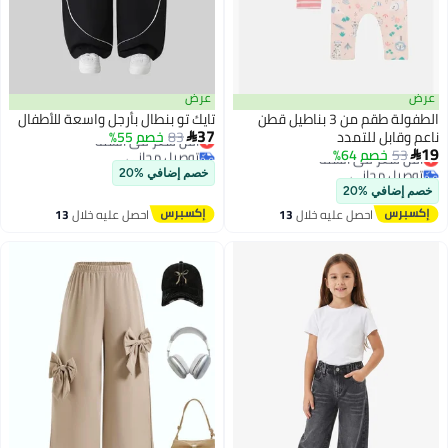
عرض
عرض
الطفولة طقم من 3 بناطيل قطن
تايك تو بنطال بأرجل واسعة للأطفال
أقل سعر في السنة
37
ناعم وقابل للتمدد
83
خصم 55%

توصيل مجاني
أقل سعر في السنة
19
53
خصم 64%

أقل سعر في السنة
توصيل مجاني
خصم إضافي %20
أقل سعر في السنة
خصم إضافي %20
احصل عليه خلال
13
احصل عليه خلال
13
اغسطس
اغسطس