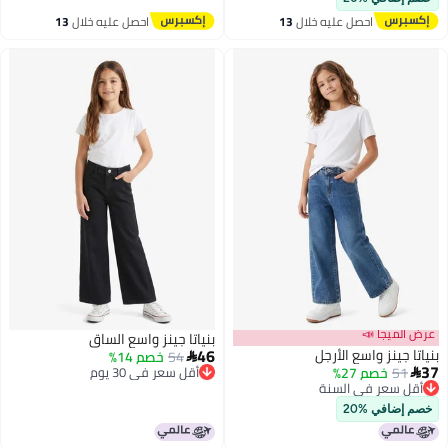
احصل عليه خلال
13
احصل عليه خلال
13
اغسطس
اغسطس
عرض الميجا 📣
بنياتا جينز واسع الساق
46
بنياتا جينز واسع الأرجل
54
خصم 14%

37
51
خصم 27%
أقل سعر في 30 يوم

أقل سعر في السنة
أقل سعر في 30 يوم
أقل سعر في السنة
خصم إضافي %20