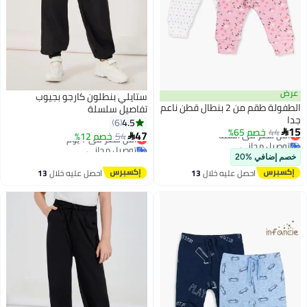
عرض
ستايلي بنطلون كارجو بجيوب
الطفولة طقم من 2 بنطال قطن ناعم
تفاصيل سلسلة
جدا
4.5
6
أقل سعر في السنة
15
44
خصم 65%

أقل سعر في 7 يوم
47
54
خصم 12%

توصيل مجاني
توصيل مجاني
أقل سعر في السنة
أقل سعر في 7 يوم
خصم إضافي %20
احصل عليه خلال
13
احصل عليه خلال
13
اغسطس
اغسطس