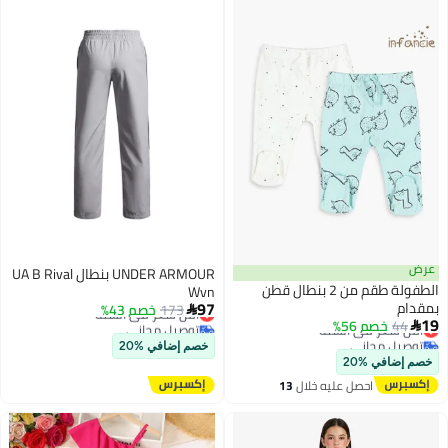
عرض
UNDER ARMOUR بنطال UA B Rival
الطفولة طقم من 2 بنطال قطن
Wvn
أقل سعر في السنة
97
بمقدام
173
خصم 43%

أقل سعر في السنة
توصيل مجاني
19
44
خصم 56%

توصيل مجاني
أقل سعر في السنة
خصم إضافي %20
أقل سعر في السنة
خصم إضافي %20
احصل عليه خلال
13
اغسطس