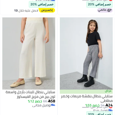
أقل سعر في 7 يوم
أقل سعر في السنة
خصم إضافي %20
خصم إضافي %20
احصل عليه خلال
13
اغسطس
عرض
ستايلي بنطال للبنات بأرجل واسعة
ستايلي بنطال بنقشة مربعات وخصر
لون بيج من مزيج الفيسكوز
58
مطاطي
66
خصم 12%

أقل سعر في السنة
24
54
خصم 55%
توصيل مجاني

توصيل مجاني
2
توصيل مجاني
أقل سعر في السنة
خصم إضافي %20