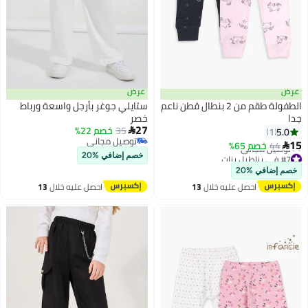
عرض
عرض
الطفولة طقم من 2 بنطال قطن ناعم
ستايلي جوغر بأرجل واسعة ورباط
جدا
خصر
27
35
خصم 22%
5.0

1
توصيل مجاني
15
44
خصم 65%

توصيل مجاني
#7 في بناطيل بنات
خصم إضافي %20
أقل سعر في السنة
خصم إضافي %20
توصيل مجاني
#7 في بناطيل بنات
احصل عليه خلال
13
احصل عليه خلال
13
اغسطس
اغسطس