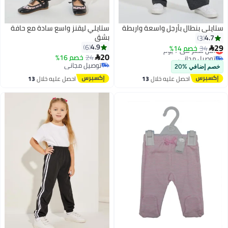
ستايلي بنطال بأرجل واسعة واربطة
ستايلي ليقنز واسع سادة مع حافة
بشق
4.7
3
أقل سعر في 7 يوم
29
4.9
6
34
خصم 14%

توصيل مجاني
20
24
خصم 16%

أقل سعر في 7 يوم
توصيل مجاني
خصم إضافي %20
توصيل مجاني
احصل عليه خلال
13
احصل عليه خلال
13
اغسطس
اغسطس