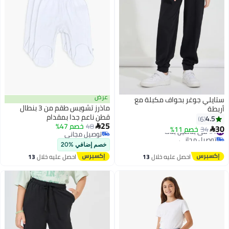
عرض
ستايلي جوغر بحواف مكبلة مع
ماذرز تشويس طقم من 3 بنطال
أربطة
قطن ناعم جدا بمقدام
4.5
6
25
48
خصم 47%

#1 في بناطيل بنات
30
34
خصم 11%

توصيل مجاني
توصيل مجاني
توصيل مجاني
#1 في بناطيل بنات
خصم إضافي %20
احصل عليه خلال
13
احصل عليه خلال
13
اغسطس
اغسطس