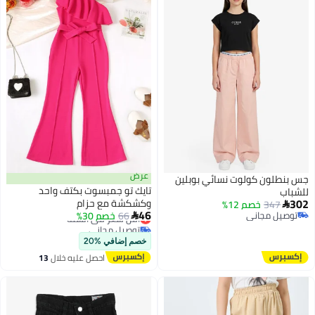
عرض
جس بنطلون كولوت نسائي بوبلين
تايك تو جمبسوت بكتف واحد
للشباب
302
وكشكشة مع حزام
347
خصم 12%

أقل سعر في السنة
46
توصيل مجاني
66
خصم 30%

توصيل مجاني
توصيل مجاني
أقل سعر في السنة
خصم إضافي %20
احصل عليه خلال
13
اغسطس