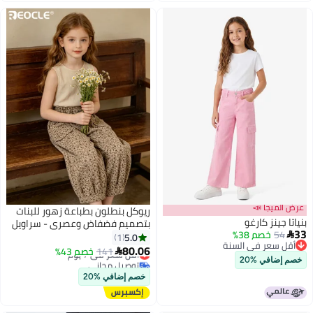
عرض الميجا 📣
ريوكل بنطلون بطباعة زهور للبنات
بنياتا جينز كارغو
بتصميم فضفاض وعصري - سراويل
33
54
خصم 38%

كاجوال بحزام مرن للارتداء في فصل
5.0
1
أقل سعر في السنة
الخريف
أقل سعر في 7 يوم
80.06
141
خصم 43%

أقل سعر في السنة
17
توصيل مجاني
خصم إضافي %20
أقل سعر في 7 يوم
خصم إضافي %20