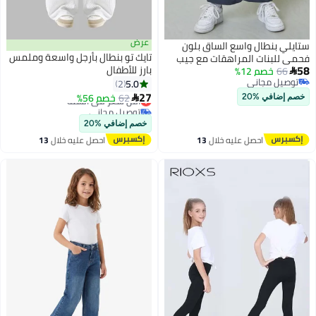
عرض
ستايلي بنطال واسع الساق بلون
تايك تو بنطال بأرجل واسعة وملمس
فحمي للبنات المراهقات مع جيب
58
بارز للأطفال
جانبي
66
خصم 12%

توصيل مجاني
5.0
2
3
توصيل مجاني
أقل سعر في السنة
27
62
خصم 56%

خصم إضافي %20
توصيل مجاني
أقل سعر في السنة
خصم إضافي %20
احصل عليه خلال
13
احصل عليه خلال
13
اغسطس
اغسطس