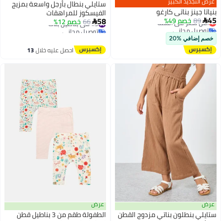
عرض التجديد الكبير
ستايلي بنطال بأرجل واسعة بمزيج
بنياتا جينز بناتي كارغو
الفيسكوز للمراهقات
أقل سعر في السنة
45
#5 في بناطيل بنات
58
89
خصم 49%

66
خصم 12%

توصيل مجاني
توصيل مجاني
أقل سعر في السنة
#5 في بناطيل بنات
2
خصم إضافي %20
احصل عليه خلال
13
اغسطس
عرض
عرض
ستايلي بنطلون بناتي مزدوج القطن
الطفولة طقم من 3 بناطيل قطن