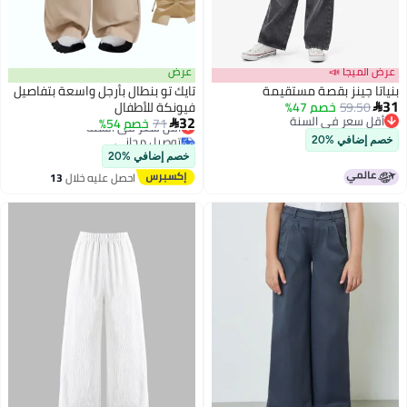
عرض الميجا 📣
عرض
بنياتا جينز بقصة مستقيمة
تايك تو بنطال بأرجل واسعة بتفاصيل
31
59.50
خصم 47%
فيونكة للأطفال

أقل سعر في السنة
32
أقل سعر في السنة
71
خصم 54%

توصيل مجاني
أقل سعر في السنة
خصم إضافي %20
أقل سعر في السنة
خصم إضافي %20
احصل عليه خلال
13
اغسطس