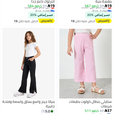
بنقشة بنية
انترلوك ناعم جدا
أقل سعر في السنة
أقل سعر في السنة
19
19
59
خصم 67%
53
خصم 64%


توصيل مجاني
توصيل مجاني
أقل سعر في السنة
أقل سعر في السنة
خصم إضافي %20
خصم إضافي %20
احصل عليه خلال
13
احصل عليه خلال
13
اغسطس
اغسطس
ستايلي بنطال كولوت بطبعات
بنياتا جينز واسع بساق واسعة وفتحة
مربعات
جانبية
37
42
خصم 11%
5.0
1
