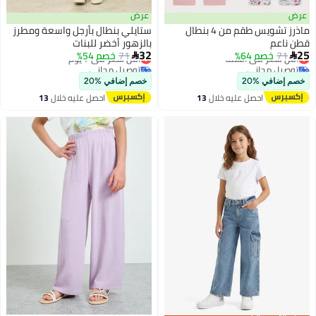
عرض
عرض
ماذرز تشويس طقم من 4 بنطال
ستايلي بنطال بأرجل واسعة ومطرز
قطن ناعم
بالزهور أخضر للبنات
أقل سعر في السنة
أقل سعر في 7 يوم
32
25
71
خصم 64%
71
خصم 54%


توصيل مجاني
توصيل مجاني
أقل سعر في السنة
أقل سعر في 7 يوم
خصم إضافي %20
خصم إضافي %20
احصل عليه خلال
13
احصل عليه خلال
13
اغسطس
اغسطس