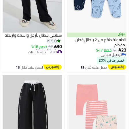
عرض
ستايلي بنطال بأرجل واسعة واربطة
الطفولة طقم من 2 بنطال قطن
5.0
5
بمقدام
30
37
خصم 18%

23
44
خصم 47%
#2 في بناطيل بنات

توصيل مجاني
أقل سعر في 7 يوم
توصيل مجاني
توصيل مجاني
خصم إضافي %20
#2 في بناطيل بنات
احصل عليه خلال
13
احصل عليه خلال
13
اغسطس
اغسطس