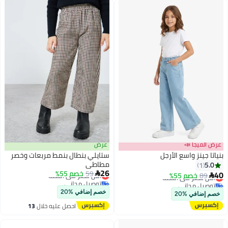
عرض الميجا 📣
عرض
بنياتا جينز واسع الأرجل
ستايلي بنطال بنمط مربعات وخصر
مطاطي
5.0
1
أقل سعر في السنة
26
59
خصم 55%
أقل سعر في السنة
40

89
خصم 55%

توصيل مجاني
توصيل مجاني
أقل سعر في السنة
أقل سعر في السنة
خصم إضافي %20
خصم إضافي %20
احصل عليه خلال
13
اغسطس