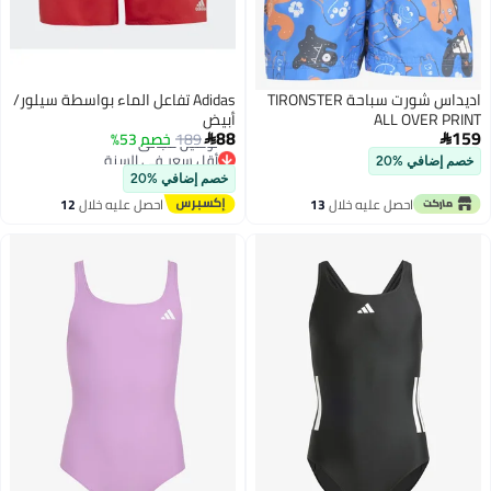
اديداس شورت سباحة TIRONSTER
Adidas تفاعل الماء بواسطة سيلور/
ALL OVER PRINT
أبيض
88
159
189
خصم 53%


أقل سعر في السنة
خصم إضافي %20
توصيل مجاني
خصم إضافي %20
أقل سعر في السنة
احصل عليه خلال
13
احصل عليه خلال
12
اغسطس
اغسطس