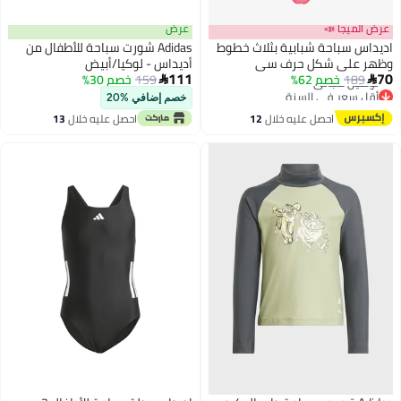
عرض الميجا 📣
عرض
اديداس سباحة شبابية بثلاث خطوط
Adidas شورت سباحة للأطفال من
وظهر على شكل حرف سي
أديداس - لوكيا/أبيض
111
70
189
خصم 62%
159
خصم 30%


أقل سعر في السنة
خصم إضافي %20
توصيل مجاني
احصل عليه خلال
12
احصل عليه خلال
13
أقل سعر في السنة
اغسطس
اغسطس