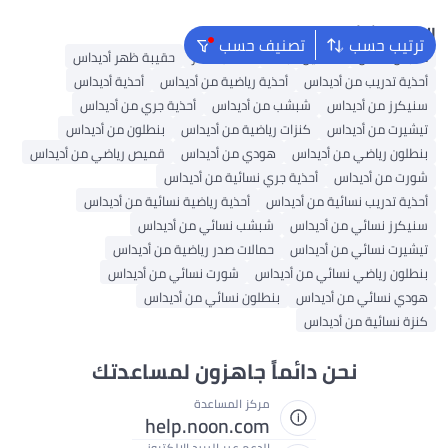
البحث الشائع
ترتيب حسب
تصنيف حسب
ملابس اطفال
فساتين للبنات
حقائب ظهر
حقيبة ظهر أديداس
أحذية تدريب من أديداس
أحذية رياضية من أديداس
أحذية أديداس
سنيكرز من أديداس
شبشب من أديداس
أحذية جري من أديداس
تيشيرت من أديداس
كنزات رياضية من أديداس
بنطلون من أديداس
بنطلون رياضي من أديداس
هودي من أديداس
قميص رياضي من أديداس
شورت من أديداس
أحذية جري نسائية من أديداس
أحذية تدريب نسائية من أديداس
أحذية رياضية نسائية من أديداس
سنيكرز نسائي من أديداس
شبشب نسائي من أديداس
تيشيرت نسائي من أديداس
حمالات صدر رياضية من أديداس
بنطلون رياضي نسائي من أديداس
شورت نسائي من أديداس
هودي نسائي من أديداس
بنطلون نسائي من أديداس
كنزة نسائية من أديداس
نحن دائماً جاهزون لمساعدتك
مركز المساعدة
help.noon.com