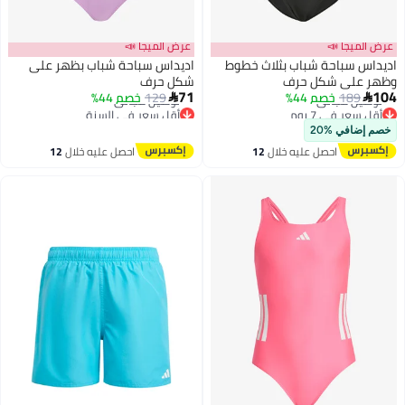
عرض الميجا 📣
عرض الميجا 📣
اديداس سباحة شباب بثلاث خطوط
اديداس سباحة شباب بظهر على
وظهر على شكل حرف
شكل حرف
71
104
189
خصم 44%
129
خصم 44%


أقل سعر في 7 يوم
أقل سعر في السنة
توصيل مجاني
توصيل مجاني
خصم إضافي %20
أقل سعر في 7 يوم
أقل سعر في السنة
احصل عليه خلال
12
احصل عليه خلال
12
اغسطس
اغسطس