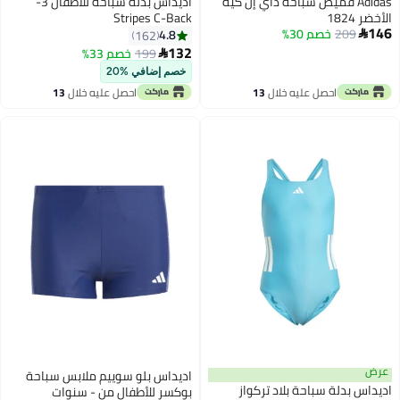
Adidas قميص سباحة داي إل كيه
اديداس بدلة سباحة للأطفال 3-
الأخضر 1824
Stripes C-Back
146
209
خصم 30%
4.8
162

132
199
خصم 33%

خصم إضافي %20
احصل عليه خلال
13
احصل عليه خلال
13
اغسطس
اغسطس
عرض
اديداس بلو سوييم ملابس سباحة
اديداس بدلة سباحة بلاد تركواز
بوكسر للأطفال من - سنوات