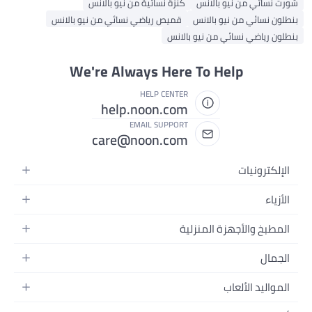
شورت نسائي من نيو بالانس
كنزة نسائية من نيو بالانس
بنطلون نسائي من نيو بالانس
قميص رياضي نسائي من نيو بالانس
بنطلون رياضي نسائي من نيو بالانس
We're Always Here To Help
HELP CENTER
help.noon.com
EMAIL SUPPORT
care@noon.com
الإلكترونيات
الهواتف المتحركة
الأزياء
أجهزة التابلت
أحذية رياضية رجالية
المطبخ والأجهزة المنزلية
أجهزة الكمبيوتر المحمولة
أحذية رياضية نسائية
الأجهزة الكبيرة
التلفزيونات
الجمال
الساعات
الأجهزة الصغيرة
سماعات الرأس
العطور
حقائب الظهر
المواليد الألعاب
التخزين
أجهزة الألعاب
العناية بالبشرة
حقائب اليد
أثاث الأطفال