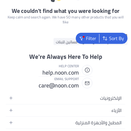
We couldn't find what you were looking for
Keep calm and search again. We have SO many other products that you will
like!
Popular Searches
Filter
Sort By
حقائب ظهر
ملابس اطفال
فساتين للبنات
We're Always Here To Help
HELP CENTER
help.noon.com
EMAIL SUPPORT
care@noon.com
الإلكترونيات
الهواتف المتحركة
الأزياء
أجهزة التابلت
أحذية رياضية رجالية
المطبخ والأجهزة المنزلية
أجهزة الكمبيوتر المحمولة
أحذية رياضية نسائية