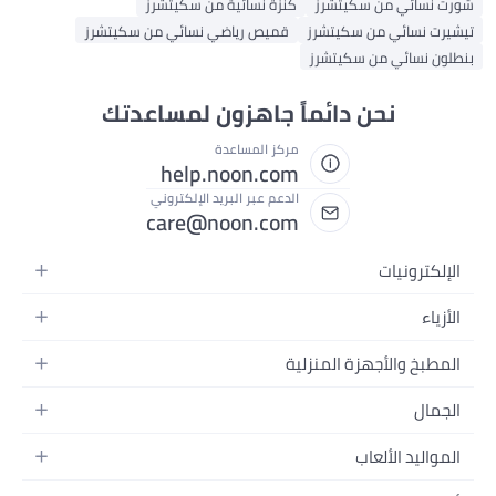
شورت نسائي من سكيتشرز
كنزة نسائية من سكيتشرز
تيشيرت نسائي من سكيتشرز
قميص رياضي نسائي من سكيتشرز
بنطلون نسائي من سكيتشرز
نحن دائماً جاهزون لمساعدتك
مركز المساعدة
help.noon.com
الدعم عبر البريد الإلكتروني
care@noon.com
الإلكترونيات
الهواتف المتحركة
الأزياء
أجهزة التابلت
أحذية رياضية رجالية
المطبخ والأجهزة المنزلية
أجهزة الكمبيوتر المحمولة
أحذية رياضية نسائية
الأجهزة الكبيرة
التلفزيونات
الجمال
الساعات
الأجهزة الصغيرة
سماعات الرأس
العطور
حقائب الظهر
المواليد الألعاب
التخزين
أجهزة الألعاب
العناية بالبشرة
حقائب اليد
أثاث الأطفال