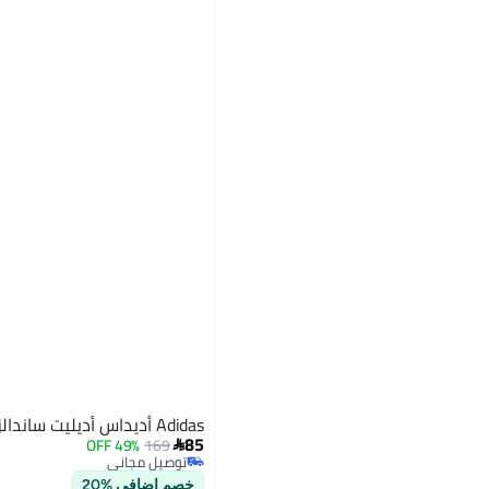
Adidas أديداس أديليت ساندالز
85
49% OFF
169

توصيل مجاني
توصيل مجاني
خصم إضافي %20