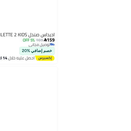
اديداس صندل ADILETTE 2 KIDS
159
5% OFF
169

توصيل مجاني
توصيل مجاني
خصم إضافي %20
احصل عليه خلال
14 اغسطس