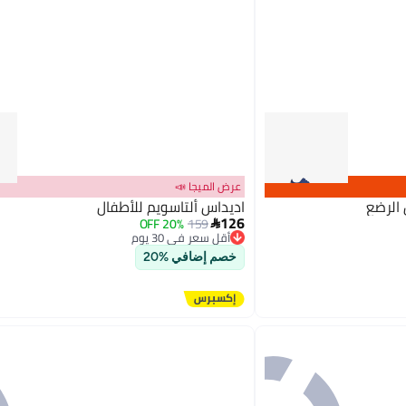
عرض الميجا 📣
 الرضع
اديداس ألتاسويم للأطفال
126
20% OFF
159

أقل سعر في 30 يوم
توصيل مجاني
أقل سعر في 30 يوم
خصم إضافي %20