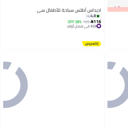
اديداس أطلس سباحة للأطفال سي
4.8
4
116
38% OFF
189

#28 في صندل أولاد
توصيل مجاني
#28 في صندل أولاد