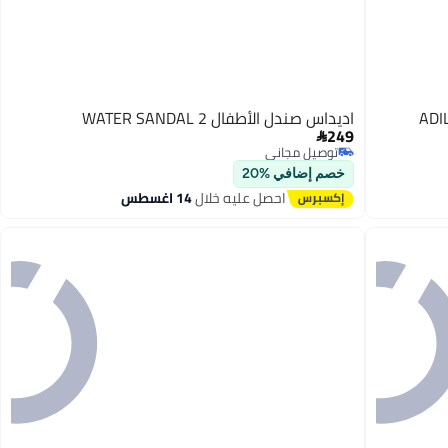
اديداس صندل الأطفال WATER SANDAL 2
249

توصيل مجاني
توصيل مجاني
خصم إضافي %20
احصل عليه خلال
14 اغسطس