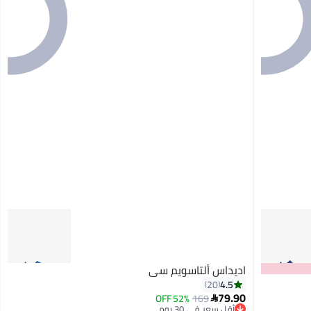
اديداس ألتاسويم سي
4.5
20
79.90
52% OFF
169

أقل سعر في 30 يوم