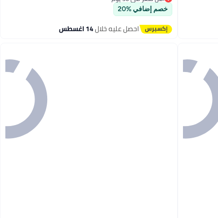
توصيل مجاني
أقل سعر في 30 يوم
خصم إضافي %20
احصل عليه خلال
14 اغسطس