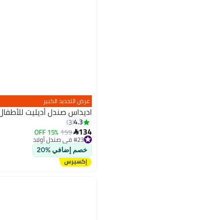
عرض التجديد الكبير
اديداس صندل أديليت للأطفال
4.3
3
134
15% OFF
159

#23 في صندل أولاد
توصيل مجاني
#23 في صندل أولاد
خصم إضافي %20