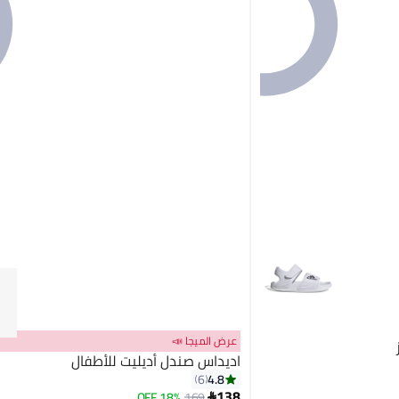
عرض الميجا 📣
اديداس صندل أديليت للأطفال
4.8
6
138
18% OFF
169
