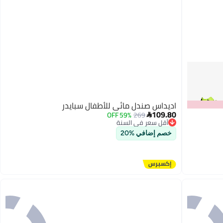
اديداس صندل مائي للأطفال سبايدر
109.80
59% OFF
269

أقل سعر في السنة
توصيل مجاني
أقل سعر في السنة
خصم إضافي %20