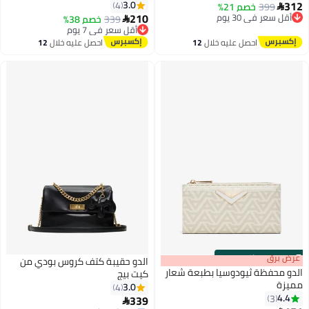
312
3.0
4
399
أقل سعر في 30 يوم
خصم 21%

3
2
210
توصيل مجاني
339
أقل سعر في 7 يوم
خصم 38%

أقل سعر في 30 يوم
توصيل مجاني
أقل سعر في 7 يوم
احصل عليه خلال
12
احصل عليه خلال
12
اغسطس
اغسطس
s
00
:
m
عرض برق
00
·
باقي 100%
الدو حقيبة كتف كروس بودي من
الدو محفظة ثيودوسيا بطبعة شعار
كيت بيج
مميزة
3.0
4
4.4
3
339

3
2