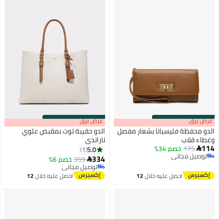
s
00
:
m
عرض برق
00
·
باقي 100%
s
00
:
m
عرض برق
00
·
باقي 100%
الدو محفظة فليسيانا بشعار مفصل
الدو حقيبة توت بمقبض علوي
وغطاء قلاب
تاراندي
114
175
خصم 34%
5.0
1

2
2
توصيل مجاني
334
359
خصم 6%

توصيل مجاني
توصيل مجاني
توصيل مجاني
احصل عليه خلال
12
احصل عليه خلال
12
اغسطس
اغسطس