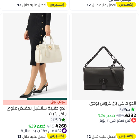
توصيل مجاني
احصل عليه خلال
12
احصل عليه خلال
12
اغسطس
اغسطس
s
00
:
m
عرض برق
00
·
باقي 100%
الدو جاكي باغ كروس بودي
الدو حقيبة ساتشيل بمقبض علوي
4.3
3
جاكي تيت
232
309
أقل سعر في 7 يوم
خصم 24%

5.0
1
توصيل مجاني
2
2
268
أقل سعر في 7 يوم
#32 في حقائب يد نسائية
445
خصم 39%

توصيل مجاني
#32 في حقائب يد نسائية
احصل عليه خلال
12
احصل عليه خلال
12