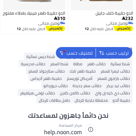
الدو حقيبة كتف جابيل
الدو حقيبة ظهر مينيلا بغطاء مفتوح
310
232


توصيل مجاني
توصيل مجاني
توصيل مجاني
توصيل مجاني
احصل عليه خلال
12
احصل عليه خلال
12
اغسطس
اغسطس
البحث الشائع
ترتيب حسب
تصنيف حسب
حقائب السفر
حقائب سفر أمريكان توريستر
شنط جيس نسائية
شنط نسائية
حقائب ظهر
مظلة
شنط السفر
حقائب مدرسية
حقائب ليمرا للسفر
حقيبة ظهر نايك
حقائب ستارجولد للسفر
حقائب باراجون للسفر
أمريكان توريستر
حقيبة ظهر أديداس
حقائب تيد بيكر
حقائب سفر جديدة
حقائب جيوردانو
حقائب دي كيه إن واي
حقائب كالفن كلاين
حقائب تومي هيلفيغر
حقيبة ألدو
محفظة جلدية للرجال
حامل بطاقات للرجال
نحن دائماً جاهزون لمساعدتك
مركز المساعدة
help.noon.com