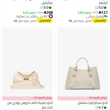
الشعار
ساتشيل
5.0
5.0
1
2
2
3
268
121
175
خصم 30%
#31 في حقائب يد نسائية
359
خصم 25%


توصيل مجاني
توصيل مجاني
توصيل مجاني
#31 في حقائب يد نسائية
احصل عليه خلال
12
احصل عليه خلال
12
اغسطس
اغسطس
عرض الميجا 📣
عرض الميجا 📣
الدو سكارليتيا ساتشل
الدو حقيبة كتف كروس بودي من
كيت بيج
4.7
3