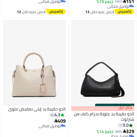
151
187
خصم 19%
توصيل مجاني

توصيل مجاني
توصيل مجاني
توصيل مجاني
احصل عليه خلال
12
احصل عليه خلال
12
اغسطس
اغسطس
s
00
:
m
عرض برق
00
·
باقي 100%
الدو حقيبة يد إيلي بمقبض علوي
الدو حقيبة يد علوية بحزام كتف من
4.3
6
شارلوت
409

5.0
1
توصيل مجاني
2
2
329
توصيل مجاني
386
خصم 14%

توصيل مجاني