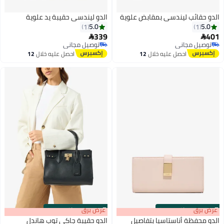
الدو حقائب ليندسي بمقابض علوية
الدو ليندسي حقيبة يد علوية
5.0
5.0
1
1
339
401


توصيل مجاني
توصيل مجاني
توصيل مجاني
توصيل مجاني
احصل عليه خلال
12
احصل عليه خلال
12
اغسطس
اغسطس
s
00
:
m
عرض برق
00
·
باقي 100%
s
00
:
m
عرض برق
00
·
باقي 100%
الدو محفظة أناستاسيا بتفاصيل
الدو حقيبة جاكي توب هاندل